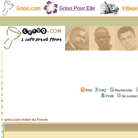
Grioo.com
Grioo Pour Elle
Village
RSS
FAQ
Rechercher
Profil
Se connect
grioo.com Index du Forum