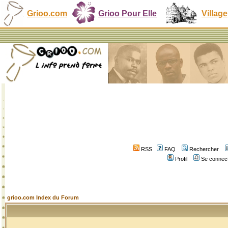
Grioo.com
Grioo Pour Elle
Village
RSS
FAQ
Rechercher
Profil
Se connect
grioo.com Index du Forum