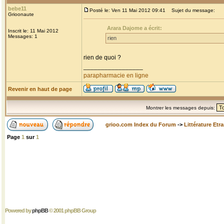
bebe11
Posté le: Ven 11 Mai 2012 09:41
Sujet du message:
Grioonaute
Arara Dajome a écrit:
Inscrit le: 11 Mai 2012
Messages: 1
rien
rien de quoi ?
_________________
parapharmacie en ligne
Revenir en haut de page
Montrer les messages depuis:
grioo.com Index du Forum
->
Littérature Etr
Page
1
sur
1
Powered by
phpBB
© 2001 phpBB Group