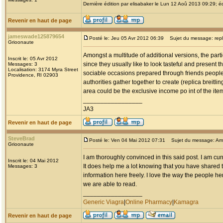
Dernière édition par elisabaker le Lun 12 Aoû 2013 09:29; éd
Revenir en haut de page
jameswade125879654
Posté le: Jeu 05 Avr 2012 06:39
Sujet du message: replic
Grioonaute
Amongst a multitude of additional versions, the parti
Inscrit le: 05 Avr 2012
since they usually like to look tasteful and present 
Messages: 3
Localisation: 3174 Myra Street
sociable occasions prepared through friends people
Providence, RI 02903
authorities gather together to create (replica breitlin
area could be the exclusive income po int of the it
_________________
JA3
Revenir en haut de page
SteveBrad
Posté le: Ven 04 Mai 2012 07:31
Sujet du message: Am
Grioonaute
I am thoroughly convinced in this said post. I am cu
Inscrit le: 04 Mai 2012
It does help me a lot knowing that you have shared t
Messages: 3
information here freely. I love the way the people her
we are able to read.
_________________
Generic Viagra
|
Online Pharmacy
|
Kamagra
Revenir en haut de page