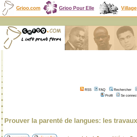
Grioo.com
Grioo Pour Elle
Village
RSS
FAQ
Rechercher
Profil
Se connect
Prouver la parenté de langues: les travau