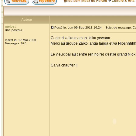
grioo.com Index du Forum
->
Culture & Arts
Auteur
melost
Posté le: Lun 09 Sep 2013 16:24
Sujet du message: Con
Bon posteur
Concert zaiko maman siska yewana
Inscrit le: 17 Mar 2006
Merci au groupe Zaiko langa langa et ya Nioshhhhh 
Messages: 676
Le vieux bal au centre (en noire) c'est le grand Ni
Ca va chauffer !!