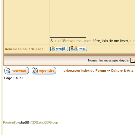
_________________
Si tu diffères de moi, mon frère, loin de me léser, tu 
Revenir en haut de page
Montrer les messages depuis:
grioo.com Index du Forum
->
Culture & Arts
Page
1
sur
1
Powered by
phpBB
© 2001 phpBB Group