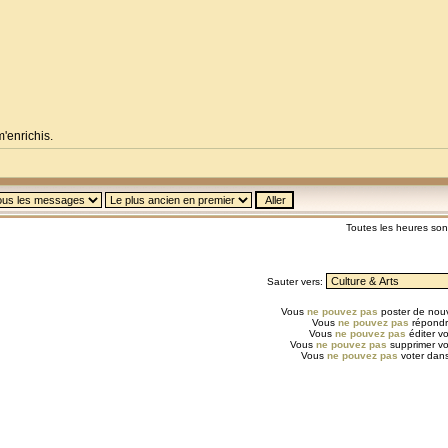
m'enrichis.
Toutes les heures so
Sauter vers:
Vous
ne pouvez pas
poster de nouv
Vous
ne pouvez pas
répondr
Vous
ne pouvez pas
éditer v
Vous
ne pouvez pas
supprimer v
Vous
ne pouvez pas
voter dans