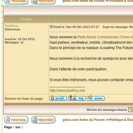
grioo.com Index du Forum
->
Politique & Ec
Auteur
ToAfrica
Posté le: Ven 06 Déc 2013 07:37
Sujet du message: Rrec
Grioonaute
Nous sommes la
Plate-forme Commerciale Chine-A
Inscrit le: 10 Oct 2012
haut-parleur, ventilateur, mobile, climatisateuret d
Messages: 11
Dans le principe de la marque «Leading The Future
Nous sommes à la recherche de quelqu'un pour devie
Dans l'attente de votre participation.
Si vous êtes intéressés, vous pouvez contacter ema
_________________
http://www.toafrica.net
Revenir en haut de page
Montrer les messages depuis:
grioo.com Index du Forum
->
Politique & Ec
Page
1
sur
1