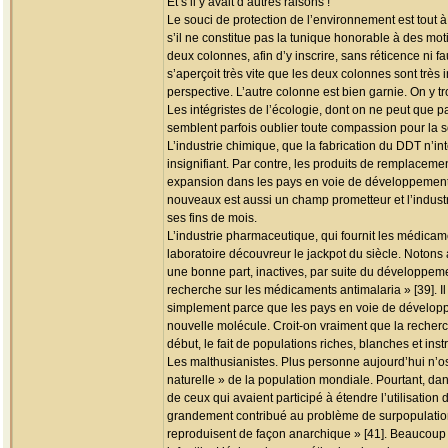
Et s’il y avait d’autres raisons !
Le souci de protection de l’environnement est tout 
s’il ne constitue pas la tunique honorable à des mot
deux colonnes, afin d’y inscrire, sans réticence ni 
s’aperçoit très vite que les deux colonnes sont trè
perspective. L’autre colonne est bien garnie. On y tr
Les intégristes de l’écologie, dont on ne peut que 
semblent parfois oublier toute compassion pour la 
L’industrie chimique, que la fabrication du DDT n’intér
insignifiant. Par contre, les produits de remplacem
expansion dans les pays en voie de développement c
nouveaux est aussi un champ prometteur et l’industr
ses fins de mois.
L’industrie pharmaceutique, qui fournit les médicame
laboratoire découvreur le jackpot du siècle. Noton
une bonne part, inactives, par suite du développem
recherche sur les médicaments antimalaria » [39]. I
simplement parce que les pays en voie de développem
nouvelle molécule. Croit-on vraiment que la recherche
début, le fait de populations riches, blanches et inst
Les malthusianistes. Plus personne aujourd’hui n’os
naturelle » de la population mondiale. Pourtant, dans
de ceux qui avaient participé à étendre l’utilisation 
grandement contribué au problème de surpopulation [
reproduisent de façon anarchique » [41]. Beaucoup 