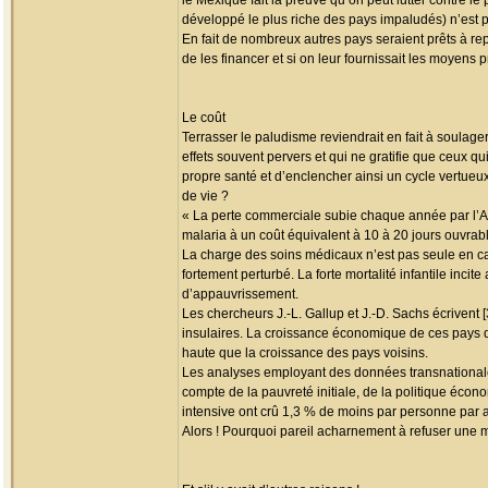
le Mexique fait la preuve qu’on peut lutter contre l
développé le plus riche des pays impaludés) n’est p
En fait de nombreux autres pays seraient prêts à re
de les financer et si on leur fournissait les moyens p
Le coût
Terrasser le paludisme reviendrait en fait à soulag
effets souvent pervers et qui ne gratifie que ceux q
propre santé et d’enclencher ainsi un cycle vertue
de vie ?
« La perte commerciale subie chaque année par l’Afr
malaria à un coût équivalent à 10 à 20 jours ouvrable
La charge des soins médicaux n’est pas seule en cau
fortement perturbé. La forte mortalité infantile inc
d’appauvrissement.
Les chercheurs J.-L. Gallup et J.-D. Sachs écrivent 
insulaires. La croissance économique de ces pays da
haute que la croissance des pays voisins.
Les analyses employant des données transnationales
compte de la pauvreté initiale, de la politique écono
intensive ont crû 1,3 % de moins par personne par a
Alors ! Pourquoi pareil acharnement à refuser une m