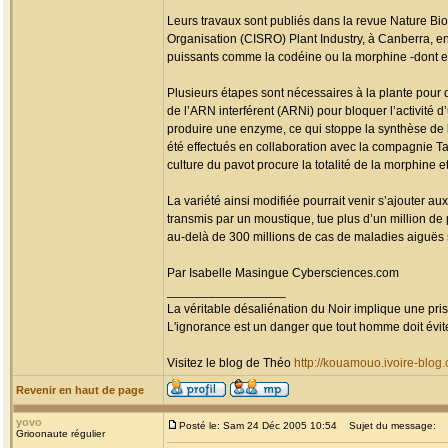
Leurs travaux sont publiés dans la revue Nature Bi
Organisation (CISRO) Plant Industry, à Canberra, e
puissants comme la codéine ou la morphine -dont es
Plusieurs étapes sont nécessaires à la plante pour 
de l’ARN interférent (ARNi) pour bloquer l’activité
produire une enzyme, ce qui stoppe la synthèse de l’
été effectués en collaboration avec la compagnie 
culture du pavot procure la totalité de la morphine 
La variété ainsi modifiée pourrait venir s’ajouter aux
transmis par un moustique, tue plus d’un million de
au-delà de 300 millions de cas de maladies aiguës 
Par Isabelle Masingue Cybersciences.com
_________________
La véritable désaliénation du Noir implique une pr
L'ignorance est un danger que tout homme doit évit
Visitez le blog de Théo
http://kouamouo.ivoire-blog
Revenir en haut de page
yovo
Posté le: Sam 24 Déc 2005 10:54
Sujet du message:
Grioonaute régulier