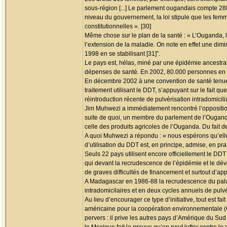
sous-région [...] Le parlement ougandais compte 
niveau du gouvernement, la loi stipule que les fem
constitutionnelles ». [30]
Même chose sur le plan de la santé : « L’Ouganda, l
l’extension de la maladie. On note en effet une dim
1998 en se stabilisant [31]”.
Le pays est, hélas, miné par une épidémie ancestra
dépenses de santé. En 2002, 80.000 personnes en so
En décembre 2002 à une convention de santé tenue
traitement utilisant le DDT, s’appuyant sur le fait q
réintroduction récente de pulvérisation intradomicil
Jim Muhwezi a immédiatement rencontré l’opposition
suite de quoi, un membre du parlement de l’Ouganda 
celle des produits agricoles de l’Ouganda. Du fait d
A quoi Muhwezi a répondu : « nous espérons qu’elle 
d’utilisation du DDT est, en principe, admise, en prat
Seuls 22 pays utilisent encore officiellement le DDT
qui devant la recrudescence de l’épidémie et le dév
de graves difficultés de financement et surtout d’app
A Madagascar en 1986-88 la recrudescence du paludi
intradomicilaires et en deux cycles annuels de pulvé
Au lieu d’encourager ce type d’initiative, tout est 
américaine pour la coopération environnementale (
pervers : il prive les autres pays d’Amérique du Su