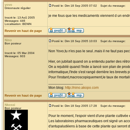
yovo
Posté le: Dim 18 Sep 2005 07:02
Sujet du message:
Grioonaute régulier
je me fous que les medicaments viennent d un endroi
Inscrit le: 13 Aoû 2005
Messages: 446
Localisation: BENIN
Revenir en haut de page
Nino
Posté le: Dim 18 Sep 2005 10:03
Sujet du message:
Bon posteur
Non Yovo,tu n'es pas le seul..mais il ne faut pas p
Inscrit le: 05 Mar 2004
Messages: 603
Hier, on jubilait quand on a entendu parler des rétr
On a rejubilé quand l'Inde a lancé son plan de prod
informatique,l'Inde s'est rangé derrière les brevets 
Pour l'instant,macroscopiquement,le taux de mortali
_________________
Mon blog:
http://nino.akopo.com
Revenir en haut de page
Nkossi
Posté le: Dim 18 Sep 2005 17:28
Sujet du message:
Bon posteur
Pour le moment, l'espoir vient d'une plante cultivée
Les laboratoires pharmaceutiques ont signé un accor
d'antupaludéens à base de cette plante qui seront 