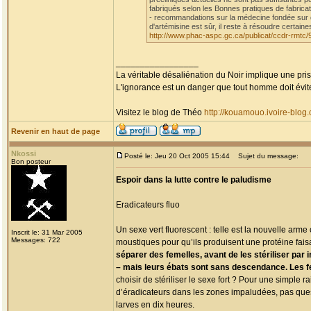
fabriqués selon les Bonnes pratiques de fabricat
- recommandations sur la médecine fondée sur d
d'artémisine est sûr, il reste à résoudre certain
http://www.phac-aspc.gc.ca/publicat/ccdr-rmtc/
_________________
La véritable désaliénation du Noir implique une pr
L'ignorance est un danger que tout homme doit évit
Visitez le blog de Théo
http://kouamouo.ivoire-blog
Revenir en haut de page
Nkossi
Posté le: Jeu 20 Oct 2005 15:44
Sujet du message:
Bon posteur
Espoir dans la lutte contre le paludisme
Eradicateurs fluo
Un sexe vert fluorescent : telle est la nouvelle ar
Inscrit le: 31 Mar 2005
Messages: 722
moustiques pour qu’ils produisent une protéine faisa
séparer des femelles, avant de les stériliser par 
– mais leurs ébats sont sans descendance. Les fem
choisir de stériliser le sexe fort ? Pour une simple 
d’éradicateurs dans les zones impaludées, pas quest
larves en dix heures.