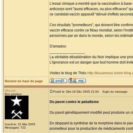
L'essai clinique a montré que la vaccination à base
anticorps sont "aussi efficaces, ou plus efficaces" 
ce candidat-vaccin apparaît "dénué d'effets seconda
Ces résultats "prometteurs", qui doivent être confir
vaccin efficace contre ce fléau mondial, selon l'insti
personnes par an dans le monde, selon les estimat
D'amadoo
_________________
La véritable désaliénation du Noir implique une pr
L'ignorance est un danger que tout homme doit évit
Visitez le blog de Théo
http://kouamouo.ivoire-blog
Revenir en haut de page
Nkossi
Posté le: Dim 18 Déc 2005 21:04
Sujet du message:
Bon posteur
Du pavot contre le paludisme
Du pavot génétiquement modifié peut produire un co
En stoppant la synthèse de la morphine dans le pavot
Inscrit le: 31 Mar 2005
Messages: 722
prometteur pour la production de médicaments cont