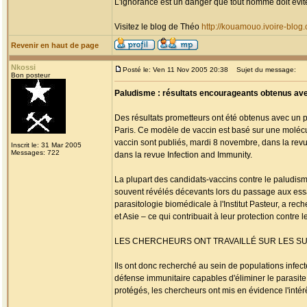
L'ignorance est un danger que tout homme doit évit
Visitez le blog de Théo
http://kouamouo.ivoire-blog
Revenir en haut de page
Nkossi
Posté le: Ven 11 Nov 2005 20:38
Sujet du message:
Bon posteur
Paludisme : résultats encourageants obtenus ave
Des résultats prometteurs ont été obtenus avec un pr
Paris. Ce modèle de vaccin est basé sur une moléc
vaccin sont publiés, mardi 8 novembre, dans la revue
Inscrit le: 31 Mar 2005
Messages: 722
dans la revue Infection and Immunity.
La plupart des candidats-vaccins contre le paludism
souvent révélés décevants lors du passage aux essais
parasitologie biomédicale à l'Institut Pasteur, a 
et Asie – ce qui contribuait à leur protection contre l
LES CHERCHEURS ONT TRAVAILLÉ SUR LES S
Ils ont donc recherché au sein de populations infec
défense immunitaire capables d'éliminer le parasit
protégés, les chercheurs ont mis en évidence l'inté