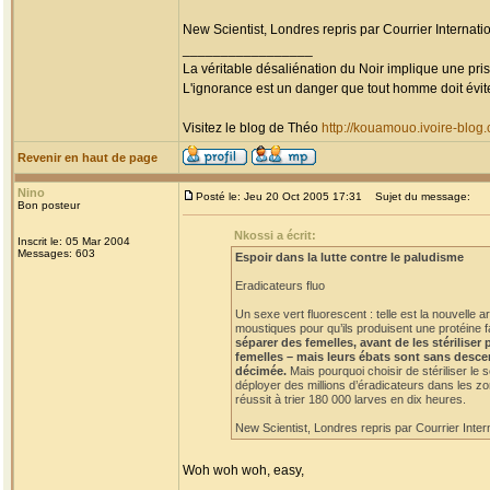
New Scientist, Londres repris par Courrier Internatio
_________________
La véritable désaliénation du Noir implique une pr
L'ignorance est un danger que tout homme doit évit
Visitez le blog de Théo
http://kouamouo.ivoire-blog
Revenir en haut de page
Nino
Posté le: Jeu 20 Oct 2005 17:31
Sujet du message:
Bon posteur
Nkossi a écrit:
Inscrit le: 05 Mar 2004
Messages: 603
Espoir dans la lutte contre le paludisme
Eradicateurs fluo
Un sexe vert fluorescent : telle est la nouvelle
moustiques pour qu’ils produisent une protéine f
séparer des femelles, avant de les stériliser
femelles – mais leurs ébats sont sans descen
décimée.
Mais pourquoi choisir de stériliser le 
déployer des millions d’éradicateurs dans les zo
réussit à trier 180 000 larves en dix heures.
New Scientist, Londres repris par Courrier Intern
Woh woh woh, easy,