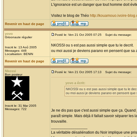
L'ignorance est un danger que tout homme doit évit
Visitez le blog de Théo
http://kouamouo.ivoire-blog
Revenir en haut de page
yovo
Posté le: Ven 21 Oct 2005 07:25
Sujet du message:
Grioonaute régulier
NKOSSI ou s est pas aussi simple que tu le decrit.
Inscrit le: 13 Aoû 2005
ou moi aussi je deviens parano en pensent que sa 
Messages: 446
Localisation: BENIN
Revenir en haut de page
Nkossi
Posté le: Ven 21 Oct 2005 17:13
Sujet du message:
Bon posteur
yovo a écrit:
NKOSSI ou s est pas aussi simple que tu le decr
ou moi aussi je deviens parano en pensent que 
Inscrit le: 31 Mar 2005
Messages: 722
Je ne dis pas que c'est aussi simple que ça. Quand j
paraît simple. Mais déjà il fallait savoir séparer les
trouvaille.
_________________
La véritable désaliénation du Noir implique une pr