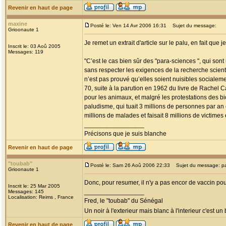
Revenir en haut de page
maxine
Posté le: Ven 14 Avr 2006 16:31
Sujet du message:
Grioonaute 1
Je remet un extrait d'article sur le palu, en fait que
Inscrit le: 03 Aoû 2005
Messages: 119
"C’est le cas bien sûr des "para-sciences ", qui sont
sans respecter les exigences de la recherche scienti
n’est pas prouvé qu’elles soient nuisibles socialeme
70, suite à la parution en 1962 du livre de Rachel 
pour les animaux, et malgré les protestations des b
paludisme, qui tuait 3 millions de personnes par an
millions de malades et faisait 8 millions de victimes
_________________
Précisons que je suis blanche
Revenir en haut de page
"toubab"
Posté le: Sam 26 Aoû 2006 22:33
Sujet du message: p
Grioonaute 1
Donc, pour resumer, il n'y a pas encor de vaccin pou
Inscrit le: 25 Mar 2005
_________________
Messages: 145
Localisation: Reims , France
Fred, le "toubab" du Sénégal
Un noir à l'exterieur mais blanc à l'interieur c'est un
Revenir en haut de page