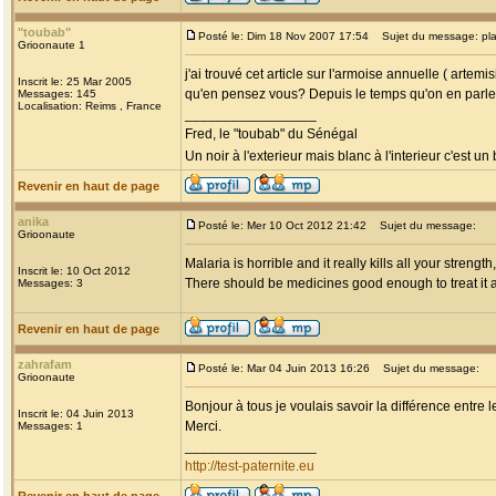
"toubab"
Posté le: Dim 18 Nov 2007 17:54
Sujet du message: pla
Grioonaute 1
j'ai trouvé cet article sur l'armoise annuelle ( arte
Inscrit le: 25 Mar 2005
qu'en pensez vous? Depuis le temps qu'on en parle 
Messages: 145
Localisation: Reims , France
_________________
Fred, le "toubab" du Sénégal
Un noir à l'exterieur mais blanc à l'interieur c'est un
Revenir en haut de page
anika
Posté le: Mer 10 Oct 2012 21:42
Sujet du message:
Grioonaute
Malaria is horrible and it really kills all your streng
Inscrit le: 10 Oct 2012
There should be medicines good enough to treat it a
Messages: 3
Revenir en haut de page
zahrafam
Posté le: Mar 04 Juin 2013 16:26
Sujet du message:
Grioonaute
Bonjour à tous je voulais savoir la différence entre 
Inscrit le: 04 Juin 2013
Merci.
Messages: 1
_________________
http://test-paternite.eu