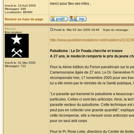
merci pour ttes ses infos ,
Inscrit le: 13 Aoû 2005
Messages: 446
Localisation: BENIN
Revenir en haut de page
Nkossi
Posté le: Mar 03 Jan 2006 18:49
Sujet du message:
Bon posteur
http://www.quotidienmutations.net/mutations/1132
Paludisme : Le Dr Fouda cherche et trouve
A 27 ans, le medecin remporte le prix du jeune ch
Inscrit le: 31 Mar 2005
Messages: 722
Pour la 4ème édition du Forum panafricain sur le pal
Camerounaise âgée de 27 ans. Le Dr. Geneviève Fou
récompensée hier, 17 novembre 2005 pour ses trava
lui a été remis par le ministre de la Santé publiq
"Le parasite qui transmet le paludisme a beaucoup d
particules. Celles-ci sont des anticorps. Ainsi, l
parasite vecteur du paludisme. Cette technique est d'
peut pas en collecter une grande quantité", expliqu
cette récompense, elle a mesuré onze anticorps avec 
pour un seul anti corps.
Pour le Pr. Rose Leke, directrice du Centre de biot