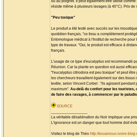
ou au poignet. Il peut également être utilisé comme d
résiste même à plusieurs lavages (à 40°C). Prix de ve
"Peu toxique"
Le produit a été testé avec succès sur les moustique
quotidien français, "ce tissu a complètement protégé l
Entomologue médical à l'Institut de recherche pour 
type de travaux. "Oui, le produit est efficace à dist
français.
L'usage de ce type d'eucalyptus est recommandé par 
Réunion. Car la plante en question est aussi efficac
"l'eucalyptus citriodora est peu toxique" et peut êtr
les chercheurs travaillent également sur des tissus
textile, selon Vincent Corbel : "ils agissent penda
maximum".
Au-delà du confort pour les touristes, 
de faire des ravages, à commencer par le palud
SOURCE
_________________
La véritable désaliénation du Noir implique une pr
L'ignorance est un danger que tout homme doit évit
Visitez le blog de Théo
http://kouamouo.ivoire-blog