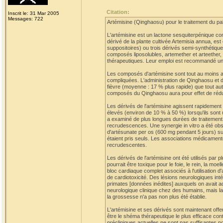
Citation:
Inscrit le: 31 Mar 2005
Messages: 722
Artémisine (Qinghaosu) pour le traitement du p
L'artémisine est un lactone sesquiterpénique c
dérivé de la plante cultivée Artemisia annua, est
suppositoires) ou trois dérivés semi-synthétique
composés liposolubles, artemether et arteether, p
thérapeutiques. Leur emploi est recommandé uni
Les composés d'artémisine sont tout au moins aus
compliquées. L'administration de Qinghaosu et d
fièvre (moyenne : 17 % plus rapide) que tout autr
composés du Qinghaosu aura pour effet de rédui
Les dérivés de l'artémisine agissent rapideme
élevés (environ de 10 % à 50 %) lorsqu'ils sont
a examiné de plus longues durées de traitement a
recrudescences. Une synergie in vitro a été obser
d'artésunate per os (600 mg pendant 5 jours) suiv
étaient pris seuls. Les associations médicament
recrudescentes.
Les dérivés de l'artémisine ont été utilisés par
pourrait être toxique pour le foie, le rein, la 
bloc cardiaque complet associés à l'utilisation d
de cardiotoxicité. Des lésions neurologiques in
primates [données inédites] auxquels on avait a
neurologique clinique chez des humains, mais la
la grossesse n'a pas non plus été établie.
L'artémisine et ses dérivés sont maintenant offe
être le shéma thérapeutique le plus efficace con
précliniques actuelles ne sont pas suffisantes