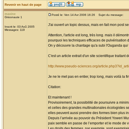
Revenir en haut de page
maxine
Posté le: Ven 14 Avr 2006 16:26
Sujet du message:
Grioonaute 1
J'ai ouvert un topic dessus, mais en fait mon post serai
Inscrit le: 03 Aoû 2005
Messages: 119
Attention, l'article est long, très long. mais il démon
pourquoi les techniques efficaces de pulvérisation da
On y découvre la chantage qu'a subi l'Ouganda qui vo
C'est un article extrait d'un site scientifique traitant 
http://www.pseudo-sciences.org/article.php3?id_art
Je ne le met pas en entier, trop long, mais voilà la fi
Citation:
Et maintenant !
Provisoirement, la possibilité de poursuivre a minim
et celles des grandes multinationales écologistes s
elles peuvent aussi prendre des formes bien plus 
Depuis l’arrivée au pouvoir du Président Yoweri Mus
paix semble en passe de l’emporter et le mode de vi
Les droits des femmes, par exemple, sont exemplai