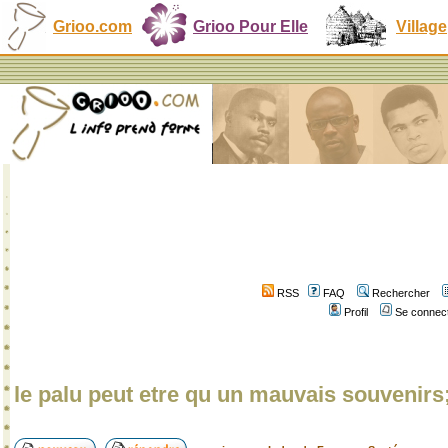
Grioo.com
Grioo Pour Elle
Village
RSS
FAQ
Rechercher
Profil
Se connect
le palu peut etre qu un mauvais souvenirs