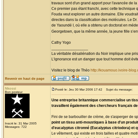
travaux sont d'un grand apport pour l'avancée de la
Ce premier pas étant franchi, avec cette technique qu
Fouda veut explorer un autre domaine. Elle voudrai
directes dans la classification des molécules. Le D
de Yaoundé I, où elle a obtenu un doctorat en médec
Georgetown, que la même année, la jeune fille s’env
Cathy Yogo
_________________
La véritable désaliénation du Noir implique une pr
L'ignorance est un danger que tout homme doit évit
Visitez le blog de Théo
http://kouamouo.ivoire-blog
Revenir en haut de page
Nkossi
Posté le: Jeu 30 Mar 2006 17:42
Sujet du message:
Bon posteur
Une entreprise britannique commercialise un tiss
travaillent également des chercheurs français de
Fini de se barbouiller de crème, de s'asperger de 
point un tissu anti-moustiques à base d'un produit 
Inscrit le: 31 Mar 2005
Messages: 722
d'eucalyptus citronné (Eucalyptus citriodora) et qu
Le vêtement, qui existe en trois tailles et quatre mot