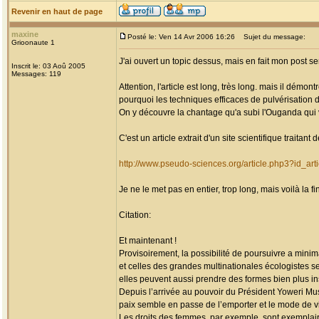
Revenir en haut de page
maxine
Posté le: Ven 14 Avr 2006 16:26
Sujet du message:
Grioonaute 1
J'ai ouvert un topic dessus, mais en fait mon post serai
Inscrit le: 03 Aoû 2005
Messages: 119
Attention, l'article est long, très long. mais il démon
pourquoi les techniques efficaces de pulvérisation da
On y découvre la chantage qu'a subi l'Ouganda qui vo
C'est un article extrait d'un site scientifique traitant 
http://www.pseudo-sciences.org/article.php3?id_art
Je ne le met pas en entier, trop long, mais voilà la fi
Citation:
Et maintenant !
Provisoirement, la possibilité de poursuivre a minim
et celles des grandes multinationales écologistes s
elles peuvent aussi prendre des formes bien plus 
Depuis l’arrivée au pouvoir du Président Yoweri Mus
paix semble en passe de l’emporter et le mode de vi
Les droits des femmes, par exemple, sont exemplai