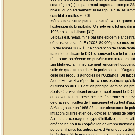
sous-région [...] Le parlement ougandais compte 
niveau du gouvernement, la loi stipule que les fem
constitutionnelles ». [30]
Même chose sur le plan de la santé : « L’Ouganda, l
l’extension de la maladie. On note en effet une dim
1998 en se stabilisant [31]”.
Le pays est, hélas, miné par une épidémie ancestra
dépenses de santé. En 2002, 80.000 personnes en so
En décembre 2002 à une convention de santé tenue
traitement utilisant le DDT, s’appuyant sur le fait q
réintroduction récente de pulvérisation intradomicil
Jim Muhwezi a immédiatement rencontré l’opposition
suite de quoi, un membre du parlement de l’Ouganda 
celle des produits agricoles de l’Ouganda. Du fait d
A quoi Muhwezi a répondu : « nous espérons qu’elle 
d’utilisation du DDT est, en principe, admise, en prat
Seuls 22 pays utilisent encore officiellement le DDT
qui devant la recrudescence de l’épidémie et le dév
de graves difficultés de financement et surtout d’app
A Madagascar en 1986-88 la recrudescence du paludi
intradomicilaires et en deux cycles annuels de pulvé
Au lieu d’encourager ce type d’initiative, tout est 
américaine pour la coopération environnementale (
pervers : il prive les autres pays d’Amérique du Su