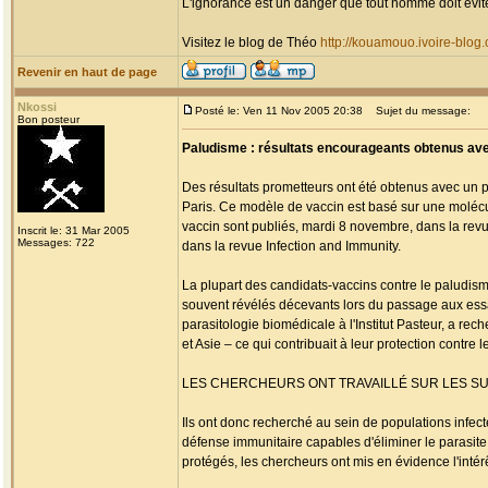
L'ignorance est un danger que tout homme doit évit
Visitez le blog de Théo
http://kouamouo.ivoire-blog
Revenir en haut de page
Nkossi
Posté le: Ven 11 Nov 2005 20:38
Sujet du message:
Bon posteur
Paludisme : résultats encourageants obtenus ave
Des résultats prometteurs ont été obtenus avec un pr
Paris. Ce modèle de vaccin est basé sur une moléc
vaccin sont publiés, mardi 8 novembre, dans la revue
Inscrit le: 31 Mar 2005
Messages: 722
dans la revue Infection and Immunity.
La plupart des candidats-vaccins contre le paludism
souvent révélés décevants lors du passage aux essais
parasitologie biomédicale à l'Institut Pasteur, a 
et Asie – ce qui contribuait à leur protection contre l
LES CHERCHEURS ONT TRAVAILLÉ SUR LES S
Ils ont donc recherché au sein de populations infec
défense immunitaire capables d'éliminer le parasit
protégés, les chercheurs ont mis en évidence l'inté