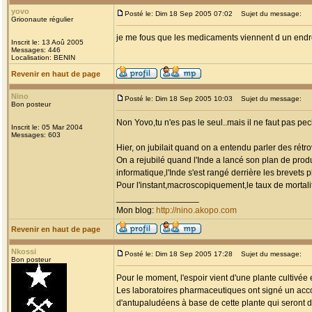
yovo
Posté le: Dim 18 Sep 2005 07:02
Sujet du message:
Grioonaute régulier
je me fous que les medicaments viennent d un endroi
Inscrit le: 13 Aoû 2005
Messages: 446
Localisation: BENIN
Revenir en haut de page
Nino
Posté le: Dim 18 Sep 2005 10:03
Sujet du message:
Bon posteur
Non Yovo,tu n'es pas le seul..mais il ne faut pas p
Inscrit le: 05 Mar 2004
Messages: 603
Hier, on jubilait quand on a entendu parler des rétr
On a rejubilé quand l'Inde a lancé son plan de prod
informatique,l'Inde s'est rangé derrière les brevets 
Pour l'instant,macroscopiquement,le taux de mortali
_________________
Mon blog:
http://nino.akopo.com
Revenir en haut de page
Nkossi
Posté le: Dim 18 Sep 2005 17:28
Sujet du message:
Bon posteur
Pour le moment, l'espoir vient d'une plante cultivée
Les laboratoires pharmaceutiques ont signé un accor
d'antupaludéens à base de cette plante qui seront 