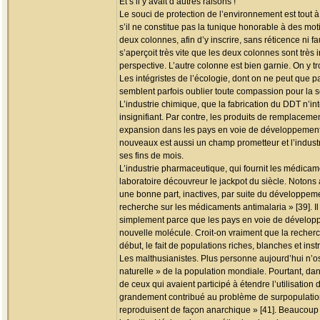
Et s’il y avait d’autres raisons !
Le souci de protection de l’environnement est tout 
s’il ne constitue pas la tunique honorable à des mot
deux colonnes, afin d’y inscrire, sans réticence ni 
s’aperçoit très vite que les deux colonnes sont trè
perspective. L’autre colonne est bien garnie. On y tr
Les intégristes de l’écologie, dont on ne peut que 
semblent parfois oublier toute compassion pour la 
L’industrie chimique, que la fabrication du DDT n’intér
insignifiant. Par contre, les produits de remplacem
expansion dans les pays en voie de développement c
nouveaux est aussi un champ prometteur et l’industr
ses fins de mois.
L’industrie pharmaceutique, qui fournit les médicame
laboratoire découvreur le jackpot du siècle. Noton
une bonne part, inactives, par suite du développem
recherche sur les médicaments antimalaria » [39]. I
simplement parce que les pays en voie de développem
nouvelle molécule. Croit-on vraiment que la recherche
début, le fait de populations riches, blanches et inst
Les malthusianistes. Plus personne aujourd’hui n’os
naturelle » de la population mondiale. Pourtant, dans
de ceux qui avaient participé à étendre l’utilisation 
grandement contribué au problème de surpopulation [
reproduisent de façon anarchique » [41]. Beaucoup 