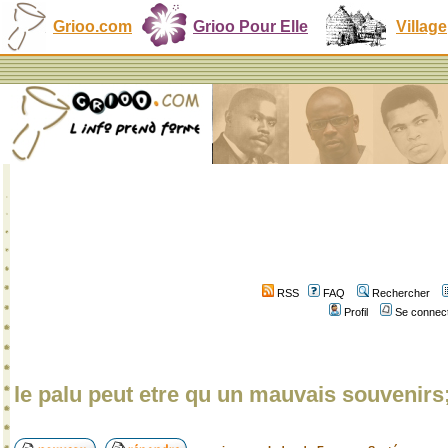
Grioo.com
Grioo Pour Elle
Village
RSS
FAQ
Rechercher
Profil
Se connect
le palu peut etre qu un mauvais souvenirs