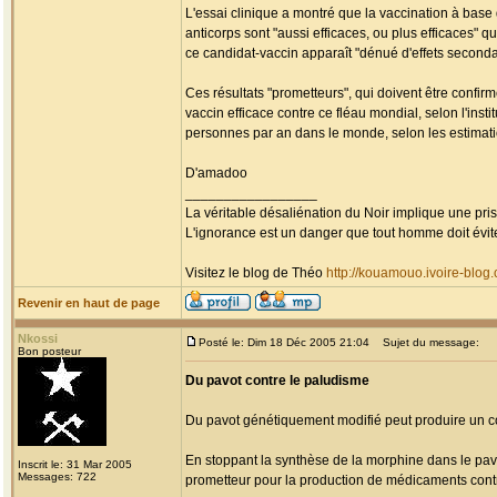
L'essai clinique a montré que la vaccination à base
anticorps sont "aussi efficaces, ou plus efficaces" 
ce candidat-vaccin apparaît "dénué d'effets seconda
Ces résultats "prometteurs", qui doivent être confir
vaccin efficace contre ce fléau mondial, selon l'insti
personnes par an dans le monde, selon les estimat
D'amadoo
_________________
La véritable désaliénation du Noir implique une pr
L'ignorance est un danger que tout homme doit évit
Visitez le blog de Théo
http://kouamouo.ivoire-blog
Revenir en haut de page
Nkossi
Posté le: Dim 18 Déc 2005 21:04
Sujet du message:
Bon posteur
Du pavot contre le paludisme
Du pavot génétiquement modifié peut produire un co
En stoppant la synthèse de la morphine dans le pavot
Inscrit le: 31 Mar 2005
Messages: 722
prometteur pour la production de médicaments cont