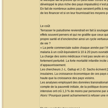
le Mexique fait la preuve qu’on peut lutter contre l
développé le plus riche des pays impaludés) n’est p
En fait de nombreux autres pays seraient prêts à re
de les financer et si on leur fournissait les moyens p
Le coût
Terrasser le paludisme reviendrait en fait à soulag
effets souvent pervers et qui ne gratifie que ceux q
propre santé et d’enclencher ainsi un cycle vertue
de vie ?
« La perte commerciale subie chaque année par l’Afr
malaria à un coût équivalent à 10 à 20 jours ouvrable
La charge des soins médicaux n’est pas seule en cau
fortement perturbé. La forte mortalité infantile inc
d’appauvrissement.
Les chercheurs J.-L. Gallup et J.-D. Sachs écrivent 
insulaires. La croissance économique de ces pays da
haute que la croissance des pays voisins.
Les analyses employant des données transnationales
compte de la pauvreté initiale, de la politique écono
intensive ont crû 1,3 % de moins par personne par a
Alors ! Pourquoi pareil acharnement à refuser une m