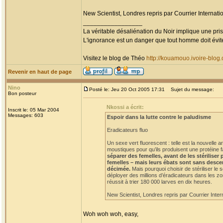
New Scientist, Londres repris par Courrier Internatio
_________________
La véritable désaliénation du Noir implique une pr
L'ignorance est un danger que tout homme doit évit
Visitez le blog de Théo
http://kouamouo.ivoire-blog
Revenir en haut de page
Nino
Posté le: Jeu 20 Oct 2005 17:31
Sujet du message:
Bon posteur
Nkossi a écrit:
Inscrit le: 05 Mar 2004
Messages: 603
Espoir dans la lutte contre le paludisme
Eradicateurs fluo
Un sexe vert fluorescent : telle est la nouvelle
moustiques pour qu’ils produisent une protéine f
séparer des femelles, avant de les stériliser
femelles – mais leurs ébats sont sans descen
décimée.
Mais pourquoi choisir de stériliser le 
déployer des millions d’éradicateurs dans les zo
réussit à trier 180 000 larves en dix heures.
New Scientist, Londres repris par Courrier Intern
Woh woh woh, easy,