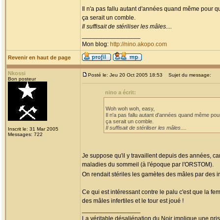
Il n'a pas fallu autant d'années quand même pour qu
ça serait un comble.
Il suffisait de stériliser les mâles....
_________________
Mon blog:
http://nino.akopo.com
Revenir en haut de page
Nkossi
Posté le: Jeu 20 Oct 2005 18:53
Sujet du message:
Bon posteur
nino a écrit:
Woh woh woh, easy,
Il n'a pas fallu autant d'années quand même pou
ça serait un comble.
Il suffisait de stériliser les mâles....
Inscrit le: 31 Mar 2005
Messages: 722
Je suppose qu'il y travaillent depuis des années, ca
maladies du sommeil (à l'époque par l'ORSTOM).
On rendait stériles les gamètes des mâles par des 
Ce qui est intéressant contre le palu c'est que la fem
des mâles infertiles et le tour est joué !
_________________
La véritable désaliénation du Noir implique une pr