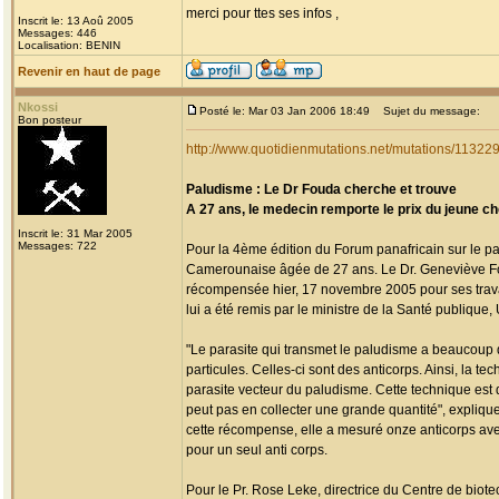
merci pour ttes ses infos ,
Inscrit le: 13 Aoû 2005
Messages: 446
Localisation: BENIN
Revenir en haut de page
Nkossi
Posté le: Mar 03 Jan 2006 18:49
Sujet du message:
Bon posteur
http://www.quotidienmutations.net/mutations/1132
Paludisme : Le Dr Fouda cherche et trouve
A 27 ans, le medecin remporte le prix du jeune ch
Inscrit le: 31 Mar 2005
Messages: 722
Pour la 4ème édition du Forum panafricain sur le pal
Camerounaise âgée de 27 ans. Le Dr. Geneviève Fou
récompensée hier, 17 novembre 2005 pour ses trava
lui a été remis par le ministre de la Santé publiq
"Le parasite qui transmet le paludisme a beaucoup d
particules. Celles-ci sont des anticorps. Ainsi, l
parasite vecteur du paludisme. Cette technique est d'
peut pas en collecter une grande quantité", expliqu
cette récompense, elle a mesuré onze anticorps avec 
pour un seul anti corps.
Pour le Pr. Rose Leke, directrice du Centre de biot