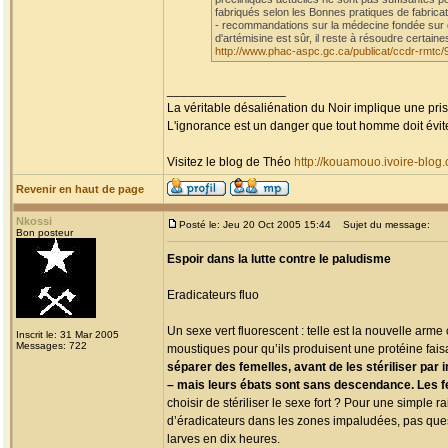
fabriqués selon les Bonnes pratiques de fabricat
- recommandations sur la médecine fondée sur d
d'artémisine est sûr, il reste à résoudre certain
http://www.phac-aspc.gc.ca/publicat/ccdr-rmtc/
_________________
La véritable désaliénation du Noir implique une pr
L'ignorance est un danger que tout homme doit évit
Visitez le blog de Théo
http://kouamouo.ivoire-blog
Revenir en haut de page
Nkossi
Posté le: Jeu 20 Oct 2005 15:44
Sujet du message:
Bon posteur
Espoir dans la lutte contre le paludisme
Eradicateurs fluo
Un sexe vert fluorescent : telle est la nouvelle ar
Inscrit le: 31 Mar 2005
Messages: 722
moustiques pour qu’ils produisent une protéine faisa
séparer des femelles, avant de les stériliser par 
– mais leurs ébats sont sans descendance. Les fem
choisir de stériliser le sexe fort ? Pour une simple 
d’éradicateurs dans les zones impaludées, pas quest
larves en dix heures.