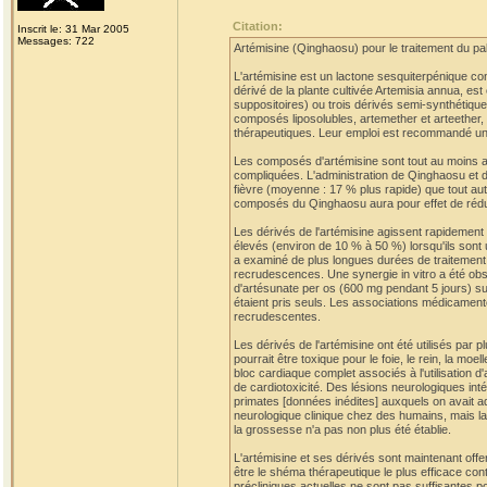
Citation:
Inscrit le: 31 Mar 2005
Messages: 722
Artémisine (Qinghaosu) pour le traitement du p
L'artémisine est un lactone sesquiterpénique c
dérivé de la plante cultivée Artemisia annua, est
suppositoires) ou trois dérivés semi-synthétique
composés liposolubles, artemether et arteether, p
thérapeutiques. Leur emploi est recommandé uni
Les composés d'artémisine sont tout au moins aus
compliquées. L'administration de Qinghaosu et d
fièvre (moyenne : 17 % plus rapide) que tout autr
composés du Qinghaosu aura pour effet de rédui
Les dérivés de l'artémisine agissent rapideme
élevés (environ de 10 % à 50 %) lorsqu'ils sont
a examiné de plus longues durées de traitement a
recrudescences. Une synergie in vitro a été obser
d'artésunate per os (600 mg pendant 5 jours) suiv
étaient pris seuls. Les associations médicament
recrudescentes.
Les dérivés de l'artémisine ont été utilisés par
pourrait être toxique pour le foie, le rein, la 
bloc cardiaque complet associés à l'utilisation d
de cardiotoxicité. Des lésions neurologiques in
primates [données inédites] auxquels on avait a
neurologique clinique chez des humains, mais la
la grossesse n'a pas non plus été établie.
L'artémisine et ses dérivés sont maintenant offe
être le shéma thérapeutique le plus efficace con
précliniques actuelles ne sont pas suffisantes