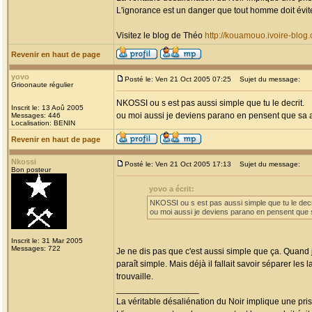
L'ignorance est un danger que tout homme doit évit
Visitez le blog de Théo
http://kouamouo.ivoire-blog
Revenir en haut de page
yovo
Posté le: Ven 21 Oct 2005 07:25
Sujet du message:
Grioonaute régulier
NKOSSI ou s est pas aussi simple que tu le decrit.
Inscrit le: 13 Aoû 2005
ou moi aussi je deviens parano en pensent que sa 
Messages: 446
Localisation: BENIN
Revenir en haut de page
Nkossi
Posté le: Ven 21 Oct 2005 17:13
Sujet du message:
Bon posteur
yovo a écrit:
NKOSSI ou s est pas aussi simple que tu le decr
ou moi aussi je deviens parano en pensent que 
Inscrit le: 31 Mar 2005
Messages: 722
Je ne dis pas que c'est aussi simple que ça. Quand j
paraît simple. Mais déjà il fallait savoir séparer les
trouvaille.
_________________
La véritable désaliénation du Noir implique une pr