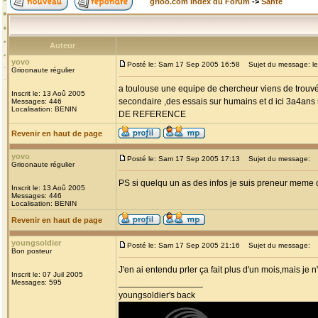
grioo.com Index du Forum
->
Santé
Auteur
yovo
Posté le: Sam 17 Sep 2005 16:58
Sujet du message: le 
Grioonaute régulier
a toulouse une equipe de chercheur viens de trouvé
Inscrit le: 13 Aoû 2005
secondaire ,des essais sur humains et d ici 3a4
Messages: 446
Localisation: BENIN
DE REFERENCE
Revenir en haut de page
yovo
Posté le: Sam 17 Sep 2005 17:13
Sujet du message:
Grioonaute régulier
PS si quelqu un as des infos je suis preneur mem
Inscrit le: 13 Aoû 2005
Messages: 446
Localisation: BENIN
Revenir en haut de page
youngsoldier
Posté le: Sam 17 Sep 2005 21:16
Sujet du message:
Bon posteur
J'en ai entendu prler ça fait plus d'un mois,mais je n
Inscrit le: 07 Juil 2005
_________________
Messages: 595
youngsoldier's back