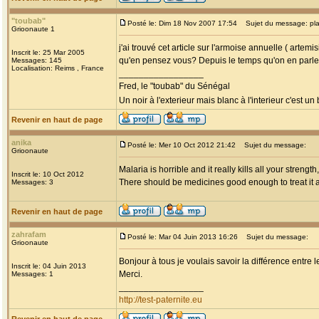
"toubab"
Posté le: Dim 18 Nov 2007 17:54
Sujet du message: pla
Grioonaute 1
j'ai trouvé cet article sur l'armoise annuelle ( arte
Inscrit le: 25 Mar 2005
qu'en pensez vous? Depuis le temps qu'on en parle 
Messages: 145
Localisation: Reims , France
_________________
Fred, le "toubab" du Sénégal
Un noir à l'exterieur mais blanc à l'interieur c'est un
Revenir en haut de page
anika
Posté le: Mer 10 Oct 2012 21:42
Sujet du message:
Grioonaute
Malaria is horrible and it really kills all your streng
Inscrit le: 10 Oct 2012
There should be medicines good enough to treat it a
Messages: 3
Revenir en haut de page
zahrafam
Posté le: Mar 04 Juin 2013 16:26
Sujet du message:
Grioonaute
Bonjour à tous je voulais savoir la différence entre 
Inscrit le: 04 Juin 2013
Merci.
Messages: 1
_________________
http://test-paternite.eu