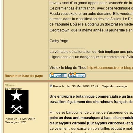
travaux sont d'un grand apport pour l'avancée de la
Ce premier pas étant franchi, avec cette technique qu
Fouda veut explorer un autre domaine. Elle voudrai
directes dans la classification des molécules. Le D
de Yaoundé I, où elle a obtenu un doctorat en médec
Georgetown, que la même année, la jeune fille s’env
Cathy Yogo
_________________
La véritable désaliénation du Noir implique une pr
L'ignorance est un danger que tout homme doit évit
Visitez le blog de Théo
http://kouamouo.ivoire-blog
Revenir en haut de page
Nkossi
Posté le: Jeu 30 Mar 2006 17:42
Sujet du message:
Bon posteur
Une entreprise britannique commercialise un tiss
travaillent également des chercheurs français de
Fini de se barbouiller de crème, de s'asperger de 
point un tissu anti-moustiques à base d'un produit 
Inscrit le: 31 Mar 2005
Messages: 722
d'eucalyptus citronné (Eucalyptus citriodora) et qu
Le vêtement, qui existe en trois tailles et quatre mot