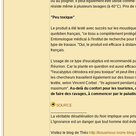
ou au poignet. Il peut également être utilisé comme d
résiste même à plusieurs lavages (à 40°C). Prix de ve
"Peu toxique"
Le produit a été testé avec succès sur les moustique
quotidien français, "ce tissu a complètement protégé l
Entomologue médical à l'Institut de recherche pour 
type de travaux. "Oui, le produit est efficace à dist
français.
L'usage de ce type d'eucalyptus est recommandé par 
Réunion. Car la plante en question est aussi efficac
"l'eucalyptus citriodora est peu toxique" et peut êtr
les chercheurs travaillent également sur des tissus
textile, selon Vincent Corbel : "ils agissent penda
maximum".
Au-delà du confort pour les touristes, 
de faire des ravages, à commencer par le palud
SOURCE
_________________
La véritable désaliénation du Noir implique une pr
L'ignorance est un danger que tout homme doit évit
Visitez le blog de Théo
http://kouamouo.ivoire-blog