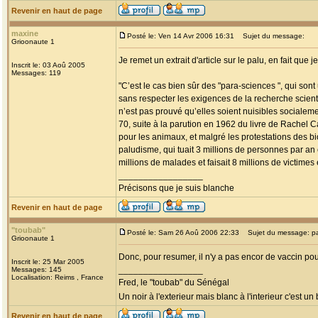
Revenir en haut de page
maxine
Posté le: Ven 14 Avr 2006 16:31
Sujet du message:
Grioonaute 1
Je remet un extrait d'article sur le palu, en fait que
Inscrit le: 03 Aoû 2005
Messages: 119
"C’est le cas bien sûr des "para-sciences ", qui sont
sans respecter les exigences de la recherche scienti
n’est pas prouvé qu’elles soient nuisibles socialeme
70, suite à la parution en 1962 du livre de Rachel 
pour les animaux, et malgré les protestations des b
paludisme, qui tuait 3 millions de personnes par an
millions de malades et faisait 8 millions de victimes
_________________
Précisons que je suis blanche
Revenir en haut de page
"toubab"
Posté le: Sam 26 Aoû 2006 22:33
Sujet du message: p
Grioonaute 1
Donc, pour resumer, il n'y a pas encor de vaccin pou
Inscrit le: 25 Mar 2005
_________________
Messages: 145
Localisation: Reims , France
Fred, le "toubab" du Sénégal
Un noir à l'exterieur mais blanc à l'interieur c'est un
Revenir en haut de page