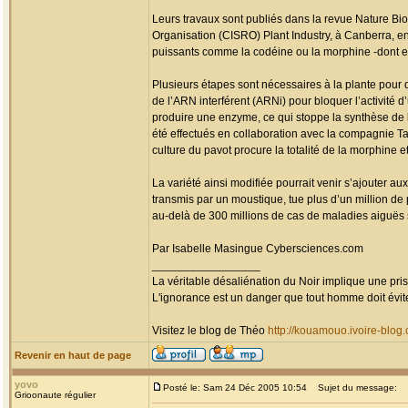
Leurs travaux sont publiés dans la revue Nature Bi
Organisation (CISRO) Plant Industry, à Canberra, e
puissants comme la codéine ou la morphine -dont es
Plusieurs étapes sont nécessaires à la plante pour 
de l’ARN interférent (ARNi) pour bloquer l’activité
produire une enzyme, ce qui stoppe la synthèse de l’
été effectués en collaboration avec la compagnie 
culture du pavot procure la totalité de la morphine 
La variété ainsi modifiée pourrait venir s’ajouter aux
transmis par un moustique, tue plus d’un million de
au-delà de 300 millions de cas de maladies aiguës 
Par Isabelle Masingue Cybersciences.com
_________________
La véritable désaliénation du Noir implique une pr
L'ignorance est un danger que tout homme doit évit
Visitez le blog de Théo
http://kouamouo.ivoire-blog
Revenir en haut de page
yovo
Posté le: Sam 24 Déc 2005 10:54
Sujet du message:
Grioonaute régulier