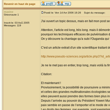
Revenir en haut de page
maxine
Posté le: Ven 14 Avr 2006 16:26
Sujet du message:
Grioonaute 1
J'ai ouvert un topic dessus, mais en fait mon post serai
Inscrit le: 03 Aoû 2005
Messages: 119
Attention, l'article est long, très long. mais il démon
pourquoi les techniques efficaces de pulvérisation da
On y découvre la chantage qu'a subi l'Ouganda qui vo
C'est un article extrait d'un site scientifique traitant 
http://www.pseudo-sciences.org/article.php3?id_art
Je ne le met pas en entier, trop long, mais voilà la fi
Citation:
Et maintenant !
Provisoirement, la possibilité de poursuivre a minim
et celles des grandes multinationales écologistes s
elles peuvent aussi prendre des formes bien plus 
Depuis l’arrivée au pouvoir du Président Yoweri Mus
paix semble en passe de l’emporter et le mode de vi
Les droits des femmes, par exemple, sont exemplai