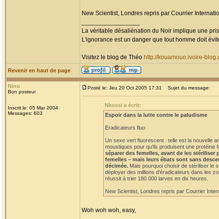
New Scientist, Londres repris par Courrier Internatio
_________________
La véritable désaliénation du Noir implique une pr
L'ignorance est un danger que tout homme doit évit
Visitez le blog de Théo
http://kouamouo.ivoire-blog
Revenir en haut de page
Nino
Posté le: Jeu 20 Oct 2005 17:31
Sujet du message:
Bon posteur
Nkossi a écrit:
Inscrit le: 05 Mar 2004
Messages: 603
Espoir dans la lutte contre le paludisme
Eradicateurs fluo
Un sexe vert fluorescent : telle est la nouvelle
moustiques pour qu’ils produisent une protéine f
séparer des femelles, avant de les stériliser
femelles – mais leurs ébats sont sans descen
décimée.
Mais pourquoi choisir de stériliser le 
déployer des millions d’éradicateurs dans les zo
réussit à trier 180 000 larves en dix heures.
New Scientist, Londres repris par Courrier Intern
Woh woh woh, easy,