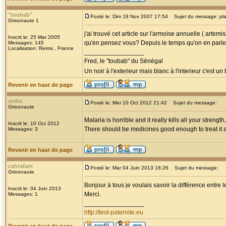
"toubab"
Posté le: Dim 18 Nov 2007 17:54
Sujet du message: pla
Grioonaute 1
j'ai trouvé cet article sur l'armoise annuelle ( arte
Inscrit le: 25 Mar 2005
qu'en pensez vous? Depuis le temps qu'on en parle 
Messages: 145
Localisation: Reims , France
_________________
Fred, le "toubab" du Sénégal
Un noir à l'exterieur mais blanc à l'interieur c'est un
Revenir en haut de page
anika
Posté le: Mer 10 Oct 2012 21:42
Sujet du message:
Grioonaute
Malaria is horrible and it really kills all your streng
Inscrit le: 10 Oct 2012
There should be medicines good enough to treat it a
Messages: 3
Revenir en haut de page
zahrafam
Posté le: Mar 04 Juin 2013 16:26
Sujet du message:
Grioonaute
Bonjour à tous je voulais savoir la différence entre 
Inscrit le: 04 Juin 2013
Merci.
Messages: 1
_________________
http://test-paternite.eu