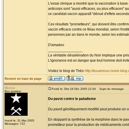
L'essai clinique a montré que la vaccination à base
anticorps sont "aussi efficaces, ou plus efficaces" 
ce candidat-vaccin apparaît "dénué d'effets seconda
Ces résultats "prometteurs", qui doivent être confir
vaccin efficace contre ce fléau mondial, selon l'insti
personnes par an dans le monde, selon les estimat
D'amadoo
_________________
La véritable désaliénation du Noir implique une pr
L'ignorance est un danger que tout homme doit évit
Visitez le blog de Théo
http://kouamouo.ivoire-blog
Revenir en haut de page
Nkossi
Posté le: Dim 18 Déc 2005 21:04
Sujet du message:
Bon posteur
Du pavot contre le paludisme
Du pavot génétiquement modifié peut produire un co
En stoppant la synthèse de la morphine dans le pavot
Inscrit le: 31 Mar 2005
Messages: 722
prometteur pour la production de médicaments cont