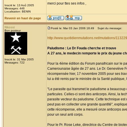
merci pour ttes ses infos ,
Inscrit le: 13 Aoû 2005
Messages: 446
Localisation: BENIN
Revenir en haut de page
Nkossi
Posté le: Mar 03 Jan 2006 18:49
Sujet du message:
Bon posteur
http://www.quotidienmutations.net/mutations/1132
Paludisme : Le Dr Fouda cherche et trouve
A 27 ans, le medecin remporte le prix du jeune ch
Inscrit le: 31 Mar 2005
Messages: 722
Pour la 4ème édition du Forum panafricain sur le pal
Camerounaise âgée de 27 ans. Le Dr. Geneviève Fou
récompensée hier, 17 novembre 2005 pour ses trava
lui a été remis par le ministre de la Santé publiq
"Le parasite qui transmet le paludisme a beaucoup d
particules. Celles-ci sont des anticorps. Ainsi, l
parasite vecteur du paludisme. Cette technique est d'
peut pas en collecter une grande quantité", expliqu
cette récompense, elle a mesuré onze anticorps avec 
pour un seul anti corps.
Pour le Pr. Rose Leke, directrice du Centre de biot