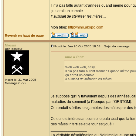
Il n'a pas fallu autant d'années quand même pour qu
ça serait un comble.
Il suffisait de stériliser les mâles....
_________________
Mon blog:
http://nino.akopo.com
Revenir en haut de page
Nkossi
Posté le: Jeu 20 Oct 2005 18:53
Sujet du message:
Bon posteur
nino a écrit:
Woh woh woh, easy,
Il n'a pas fallu autant d'années quand même pou
ça serait un comble.
Il suffisait de stériliser les mâles....
Inscrit le: 31 Mar 2005
Messages: 722
Je suppose qu'il y travaillent depuis des années, ca
maladies du sommeil (à l'époque par l'ORSTOM).
On rendait stériles les gamètes des mâles par des 
Ce qui est intéressant contre le palu c'est que la fem
des mâles infertiles et le tour est joué !
_________________
La véritable désaliénation du Noir implique une pr