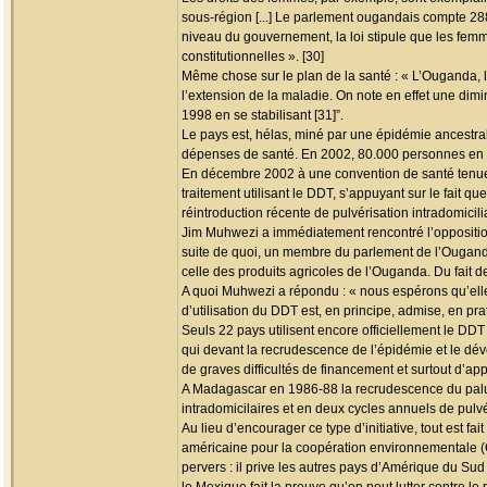
sous-région [...] Le parlement ougandais compte 
niveau du gouvernement, la loi stipule que les fem
constitutionnelles ». [30]
Même chose sur le plan de la santé : « L’Ouganda, l
l’extension de la maladie. On note en effet une dim
1998 en se stabilisant [31]”.
Le pays est, hélas, miné par une épidémie ancestra
dépenses de santé. En 2002, 80.000 personnes en so
En décembre 2002 à une convention de santé tenue
traitement utilisant le DDT, s’appuyant sur le fait q
réintroduction récente de pulvérisation intradomicil
Jim Muhwezi a immédiatement rencontré l’opposition
suite de quoi, un membre du parlement de l’Ouganda 
celle des produits agricoles de l’Ouganda. Du fait d
A quoi Muhwezi a répondu : « nous espérons qu’elle 
d’utilisation du DDT est, en principe, admise, en prat
Seuls 22 pays utilisent encore officiellement le DDT
qui devant la recrudescence de l’épidémie et le dév
de graves difficultés de financement et surtout d’app
A Madagascar en 1986-88 la recrudescence du paludi
intradomicilaires et en deux cycles annuels de pulvé
Au lieu d’encourager ce type d’initiative, tout est 
américaine pour la coopération environnementale (
pervers : il prive les autres pays d’Amérique du Su