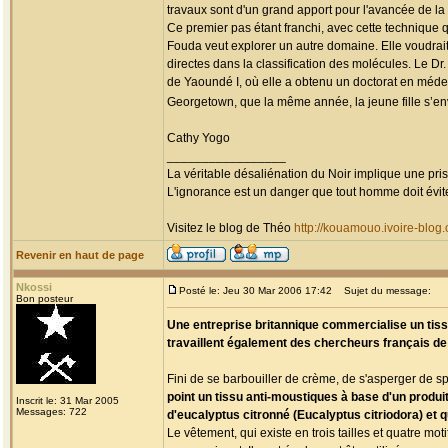
travaux sont d'un grand apport pour l'avancée de la
Ce premier pas étant franchi, avec cette technique qu
Fouda veut explorer un autre domaine. Elle voudrai
directes dans la classification des molécules. Le D
de Yaoundé I, où elle a obtenu un doctorat en médec
Georgetown, que la même année, la jeune fille s’env
Cathy Yogo
_________________
La véritable désaliénation du Noir implique une pr
L'ignorance est un danger que tout homme doit évit
Visitez le blog de Théo
http://kouamouo.ivoire-blog
Revenir en haut de page
Nkossi
Posté le: Jeu 30 Mar 2006 17:42
Sujet du message:
Bon posteur
Une entreprise britannique commercialise un tiss
travaillent également des chercheurs français de
Fini de se barbouiller de crème, de s'asperger de 
point un tissu anti-moustiques à base d'un produit 
Inscrit le: 31 Mar 2005
Messages: 722
d'eucalyptus citronné (Eucalyptus citriodora) et qu
Le vêtement, qui existe en trois tailles et quatre mot