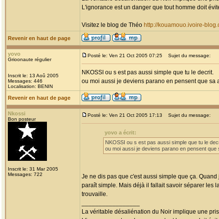
L'ignorance est un danger que tout homme doit évit
Visitez le blog de Théo
http://kouamouo.ivoire-blog
Revenir en haut de page
yovo
Posté le: Ven 21 Oct 2005 07:25
Sujet du message:
Grioonaute régulier
NKOSSI ou s est pas aussi simple que tu le decrit.
Inscrit le: 13 Aoû 2005
ou moi aussi je deviens parano en pensent que sa 
Messages: 446
Localisation: BENIN
Revenir en haut de page
Nkossi
Posté le: Ven 21 Oct 2005 17:13
Sujet du message:
Bon posteur
yovo a écrit:
NKOSSI ou s est pas aussi simple que tu le decr
ou moi aussi je deviens parano en pensent que 
Inscrit le: 31 Mar 2005
Messages: 722
Je ne dis pas que c'est aussi simple que ça. Quand j
paraît simple. Mais déjà il fallait savoir séparer les
trouvaille.
_________________
La véritable désaliénation du Noir implique une pr