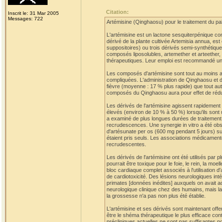
Citation:
Inscrit le: 31 Mar 2005
Messages: 722
Artémisine (Qinghaosu) pour le traitement du p
L'artémisine est un lactone sesquiterpénique c
dérivé de la plante cultivée Artemisia annua, est
suppositoires) ou trois dérivés semi-synthétique
composés liposolubles, artemether et arteether, p
thérapeutiques. Leur emploi est recommandé uni
Les composés d'artémisine sont tout au moins aus
compliquées. L'administration de Qinghaosu et d
fièvre (moyenne : 17 % plus rapide) que tout autr
composés du Qinghaosu aura pour effet de rédui
Les dérivés de l'artémisine agissent rapideme
élevés (environ de 10 % à 50 %) lorsqu'ils sont
a examiné de plus longues durées de traitement a
recrudescences. Une synergie in vitro a été obser
d'artésunate per os (600 mg pendant 5 jours) suiv
étaient pris seuls. Les associations médicament
recrudescentes.
Les dérivés de l'artémisine ont été utilisés par
pourrait être toxique pour le foie, le rein, la 
bloc cardiaque complet associés à l'utilisation d
de cardiotoxicité. Des lésions neurologiques in
primates [données inédites] auxquels on avait a
neurologique clinique chez des humains, mais la
la grossesse n'a pas non plus été établie.
L'artémisine et ses dérivés sont maintenant offe
être le shéma thérapeutique le plus efficace con
précliniques actuelles ne sont pas suffisantes