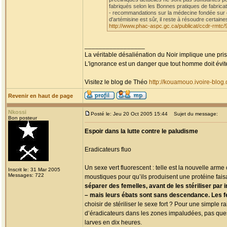
fabriqués selon les Bonnes pratiques de fabricat
- recommandations sur la médecine fondée sur d
d'artémisine est sûr, il reste à résoudre certain
http://www.phac-aspc.gc.ca/publicat/ccdr-rmtc/
_________________
La véritable désaliénation du Noir implique une pr
L'ignorance est un danger que tout homme doit évit
Visitez le blog de Théo
http://kouamouo.ivoire-blog
Revenir en haut de page
Nkossi
Posté le: Jeu 20 Oct 2005 15:44
Sujet du message:
Bon posteur
Espoir dans la lutte contre le paludisme
Eradicateurs fluo
Un sexe vert fluorescent : telle est la nouvelle ar
Inscrit le: 31 Mar 2005
Messages: 722
moustiques pour qu’ils produisent une protéine faisa
séparer des femelles, avant de les stériliser par 
– mais leurs ébats sont sans descendance. Les fem
choisir de stériliser le sexe fort ? Pour une simple 
d’éradicateurs dans les zones impaludées, pas quest
larves en dix heures.