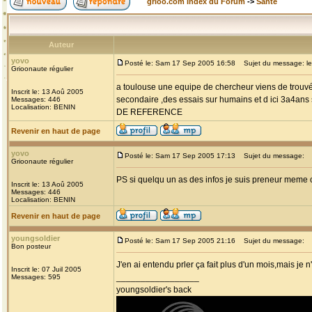
grioo.com Index du Forum
->
Santé
Auteur
yovo
Posté le: Sam 17 Sep 2005 16:58
Sujet du message: le 
Grioonaute régulier
a toulouse une equipe de chercheur viens de trouvé
Inscrit le: 13 Aoû 2005
secondaire ,des essais sur humains et d ici 3a4
Messages: 446
Localisation: BENIN
DE REFERENCE
Revenir en haut de page
yovo
Posté le: Sam 17 Sep 2005 17:13
Sujet du message:
Grioonaute régulier
PS si quelqu un as des infos je suis preneur mem
Inscrit le: 13 Aoû 2005
Messages: 446
Localisation: BENIN
Revenir en haut de page
youngsoldier
Posté le: Sam 17 Sep 2005 21:16
Sujet du message:
Bon posteur
J'en ai entendu prler ça fait plus d'un mois,mais je n
Inscrit le: 07 Juil 2005
_________________
Messages: 595
youngsoldier's back