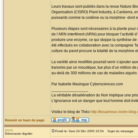
Leurs travaux sont publiés dans la revue Nature Bi
Organisation (CISRO) Plant Industry, à Canberra, e
puissants comme la codéine ou la morphine -dont es
Plusieurs étapes sont nécessaires à la plante pour 
de l’ARN interférent (ARNi) pour bloquer l’activité
produire une enzyme, ce qui stoppe la synthèse de l’
été effectués en collaboration avec la compagnie 
culture du pavot procure la totalité de la morphine 
La variété ainsi modifiée pourrait venir s’ajouter aux
transmis par un moustique, tue plus d’un million de
au-delà de 300 millions de cas de maladies aiguës 
Par Isabelle Masingue Cybersciences.com
_________________
La véritable désaliénation du Noir implique une pr
L'ignorance est un danger que tout homme doit évit
Visitez le blog de Théo
http://kouamouo.ivoire-blog
Revenir en haut de page
yovo
Posté le: Sam 24 Déc 2005 10:54
Sujet du message:
Grioonaute régulier