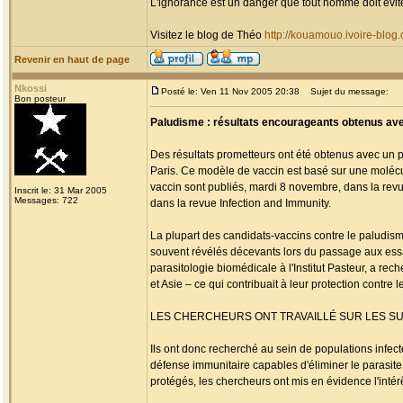
L'ignorance est un danger que tout homme doit évit
Visitez le blog de Théo
http://kouamouo.ivoire-blog
Revenir en haut de page
Nkossi
Posté le: Ven 11 Nov 2005 20:38
Sujet du message:
Bon posteur
Paludisme : résultats encourageants obtenus ave
Des résultats prometteurs ont été obtenus avec un pr
Paris. Ce modèle de vaccin est basé sur une moléc
vaccin sont publiés, mardi 8 novembre, dans la revue
Inscrit le: 31 Mar 2005
Messages: 722
dans la revue Infection and Immunity.
La plupart des candidats-vaccins contre le paludism
souvent révélés décevants lors du passage aux essais
parasitologie biomédicale à l'Institut Pasteur, a 
et Asie – ce qui contribuait à leur protection contre l
LES CHERCHEURS ONT TRAVAILLÉ SUR LES S
Ils ont donc recherché au sein de populations infec
défense immunitaire capables d'éliminer le parasit
protégés, les chercheurs ont mis en évidence l'inté