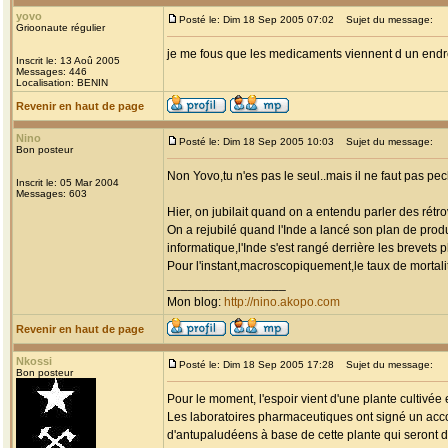
yovo
Posté le: Dim 18 Sep 2005 07:02
Sujet du message:
Grioonaute régulier
je me fous que les medicaments viennent d un endroi
Inscrit le: 13 Aoû 2005
Messages: 446
Localisation: BENIN
Revenir en haut de page
Nino
Posté le: Dim 18 Sep 2005 10:03
Sujet du message:
Bon posteur
Non Yovo,tu n'es pas le seul..mais il ne faut pas p
Inscrit le: 05 Mar 2004
Messages: 603
Hier, on jubilait quand on a entendu parler des rétr
On a rejubilé quand l'Inde a lancé son plan de prod
informatique,l'Inde s'est rangé derrière les brevets 
Pour l'instant,macroscopiquement,le taux de mortali
_________________
Mon blog:
http://nino.akopo.com
Revenir en haut de page
Nkossi
Posté le: Dim 18 Sep 2005 17:28
Sujet du message:
Bon posteur
Pour le moment, l'espoir vient d'une plante cultivée
Les laboratoires pharmaceutiques ont signé un accor
d'antupaludéens à base de cette plante qui seront 