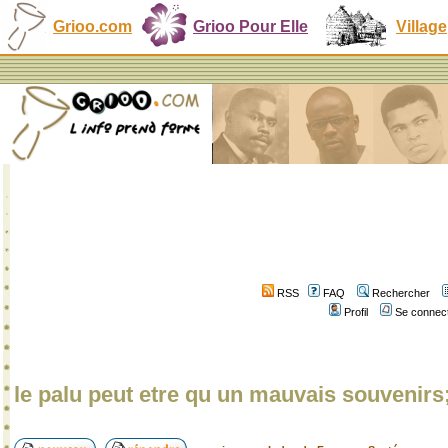
Grioo.com
Grioo Pour Elle
Village
RSS
FAQ
Rechercher
Profil
Se connect
le palu peut etre qu un mauvais souvenirs