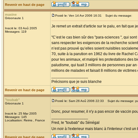
Revenir en haut de page
maxine
Posté le: Ven 14 Avr 2006 16:31
Sujet du message:
Grioonaute 1
Je remet un extrait d'article sur le palu, en fait que
Inscrit le: 03 Aoû 2005
Messages: 119
"C’est le cas bien sûr des "para-sciences ", qui sont
sans respecter les exigences de la recherche scienti
n’est pas prouvé qu’elles soient nuisibles socialeme
70, suite à la parution en 1962 du livre de Rachel 
pour les animaux, et malgré les protestations des b
paludisme, qui tuait 3 millions de personnes par an
millions de malades et faisait 8 millions de victimes
_________________
Précisons que je suis blanche
Revenir en haut de page
"toubab"
Posté le: Sam 26 Aoû 2006 22:33
Sujet du message: p
Grioonaute 1
Donc, pour resumer, il n'y a pas encor de vaccin pou
Inscrit le: 25 Mar 2005
_________________
Messages: 145
Localisation: Reims , France
Fred, le "toubab" du Sénégal
Un noir à l'exterieur mais blanc à l'interieur c'est un
Revenir en haut de page