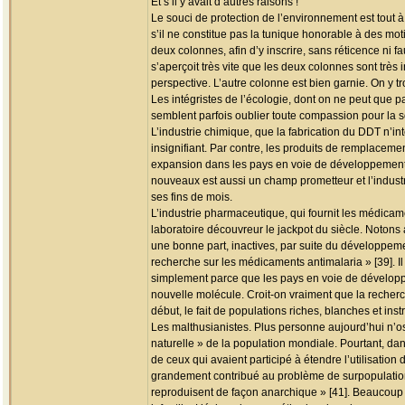
Et s’il y avait d’autres raisons !
Le souci de protection de l’environnement est tout 
s’il ne constitue pas la tunique honorable à des mot
deux colonnes, afin d’y inscrire, sans réticence ni 
s’aperçoit très vite que les deux colonnes sont trè
perspective. L’autre colonne est bien garnie. On y tr
Les intégristes de l’écologie, dont on ne peut que 
semblent parfois oublier toute compassion pour la 
L’industrie chimique, que la fabrication du DDT n’intér
insignifiant. Par contre, les produits de remplacem
expansion dans les pays en voie de développement c
nouveaux est aussi un champ prometteur et l’industr
ses fins de mois.
L’industrie pharmaceutique, qui fournit les médicame
laboratoire découvreur le jackpot du siècle. Noton
une bonne part, inactives, par suite du développem
recherche sur les médicaments antimalaria » [39]. I
simplement parce que les pays en voie de développem
nouvelle molécule. Croit-on vraiment que la recherche
début, le fait de populations riches, blanches et inst
Les malthusianistes. Plus personne aujourd’hui n’os
naturelle » de la population mondiale. Pourtant, dans
de ceux qui avaient participé à étendre l’utilisation 
grandement contribué au problème de surpopulation [
reproduisent de façon anarchique » [41]. Beaucoup 