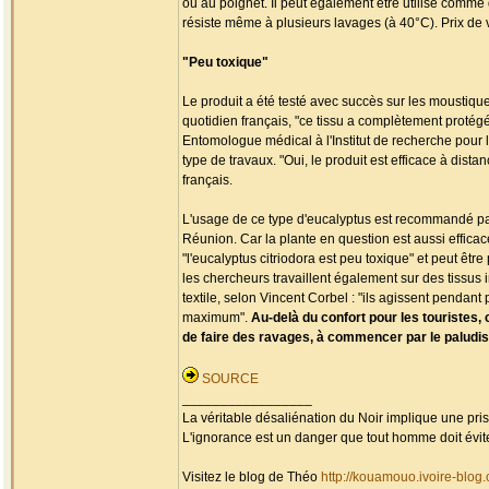
ou au poignet. Il peut également être utilisé comme d
résiste même à plusieurs lavages (à 40°C). Prix de ve
"Peu toxique"
Le produit a été testé avec succès sur les moustique
quotidien français, "ce tissu a complètement protégé l
Entomologue médical à l'Institut de recherche pour 
type de travaux. "Oui, le produit est efficace à dist
français.
L'usage de ce type d'eucalyptus est recommandé par 
Réunion. Car la plante en question est aussi efficac
"l'eucalyptus citriodora est peu toxique" et peut êtr
les chercheurs travaillent également sur des tissus
textile, selon Vincent Corbel : "ils agissent penda
maximum".
Au-delà du confort pour les touristes, 
de faire des ravages, à commencer par le palud
SOURCE
_________________
La véritable désaliénation du Noir implique une pr
L'ignorance est un danger que tout homme doit évit
Visitez le blog de Théo
http://kouamouo.ivoire-blog