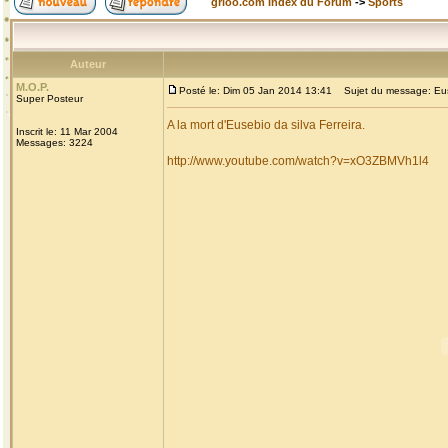
grioo.com Index du Forum
->
Sports
Auteur
M.O.P.
Posté le: Dim 05 Jan 2014 13:41
Sujet du message: Eusebi
Super Posteur
A la mort d'Eusebio da silva Ferreira.
Inscrit le: 11 Mar 2004
Messages: 3224
http://www.youtube.com/watch?v=xO3ZBMVh1l4