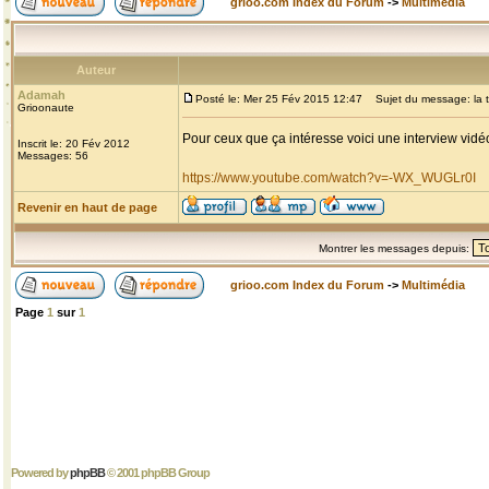
grioo.com Index du Forum
->
Multimédia
Auteur
Adamah
Posté le: Mer 25 Fév 2015 12:47
Sujet du message: la 
Grioonaute
Pour ceux que ça intéresse voici une interview vidé
Inscrit le: 20 Fév 2012
Messages: 56
https://www.youtube.com/watch?v=-WX_WUGLr0I
Revenir en haut de page
Montrer les messages depuis:
grioo.com Index du Forum
->
Multimédia
Page
1
sur
1
Powered by
phpBB
© 2001 phpBB Group