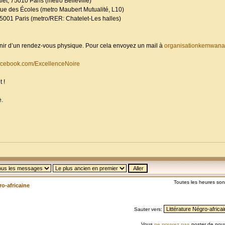
et, 75010 Paris (metro Belleville)
ue des Écoles (metro Maubert Mutualité, L10)
001 Paris (metro/RER: Chatelet-Les halles)
enir d’un rendez-vous physique. Pour cela envoyez un mail à
organisationkemwan
facebook.com/ExcellenceNoire
 !
e.
Toutes les heures so
ro-africaine
Sauter vers:
Vous
ne pouvez pas
poster de nouv