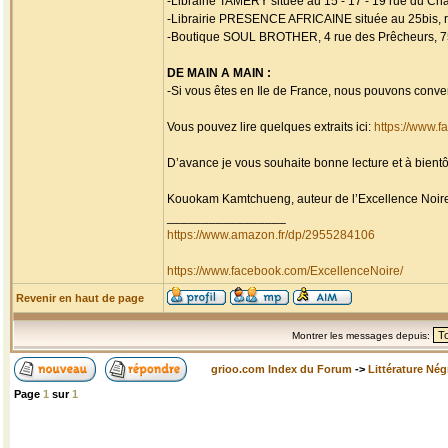
-Librairie TAMERY située au 15 - 17 - 19 rue du Chal
-Librairie PRESENCE AFRICAINE située au 25bis, r
-Boutique SOUL BROTHER, 4 rue des Prêcheurs, 75
DE MAIN A MAIN :
-Si vous êtes en Ile de France, nous pouvons conv
Vous pouvez lire quelques extraits ici:
https://www.
D’avance je vous souhaite bonne lecture et à bientôt
Kouokam Kamtchueng, auteur de l’Excellence Noir
_________________
https://www.amazon.fr/dp/2955284106
https://www.facebook.com/ExcellenceNoire/
Revenir en haut de page
Montrer les messages depuis:
grioo.com Index du Forum
->
Littérature Nég
Page
1
sur
1