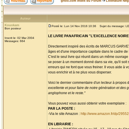
grioo.com Index du Forum
->
Littérature Nég
Auteur
Kouokam
Posté le: Lun 14 Nov 2016 10:36
Sujet du message: L
Bon posteur
LE LIVRE PANAFRICAIN "L'EXCELLENCE NOIRE
Inscrit le: 02 Mar 2004
Messages: 664
Directement inspiré des écrits de MARCUS GARVEY, 
âges et d'une importance capitale dans le cadre de l
C'est le seul livre qui réunit dans un même ouvrage
se poser à un moment donné dans sa vie, qu'il soit sur
erreurs qui ne font que vous freiner. Il vous aide à v
vous enrichir et à ne plus vous disperser.
Voici le dernier commentaire d'un lecteur à propos d
excellente et pour faire de notre génération et des gé
anglophone et le reste."
Vous pouvez vous aussi obtenir votre exemplaire :
PAR LA POSTE :
-Via le site Amazon :
http://www.amazon.fr/dp/2955
EN LIBRAIRIE :