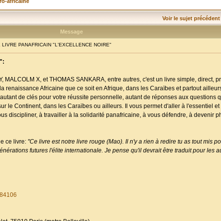
ro-africaine
Voir le sujet précédent
Message
E LIVRE PANAFRICAIN "L'EXCELLENCE NOIRE"
":
MALCOLM X, et THOMAS SANKARA, entre autres, c'est un livre simple, direct, pra
a renaissance Africaine que ce soit en Afrique, dans les Caraïbes et partout ailleur
 autant de clés pour votre réussite personnelle, autant de réponses aux questions 
 le Continent, dans les Caraïbes ou ailleurs. Il vous permet d'aller à l'essentiel et 
ous discipliner, à travailler à la solidarité panafricaine, à vous défendre, à devenir 
e ce livre:
"Ce livre est notre livre rouge (Mao). Il n'y a rien à redire tu as tout mis 
nérations futures l'élite internationale. Je pense qu'il devrait être traduit pour les 
284106