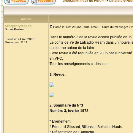
grioo.com Index du Forum
->
Littérature Nég
Auteur
henrychrystophe
Posté le: Dim 29 Jan 2006 12:48
Sujet du message: Liv an
Super Posteur
Dans le numéro 3 de la revue Acoma publiée en 1972
Inscrit le: 24 Avr 2005
Le conte de Yé de Lafcadio Hearn dans un nouvelle
Messages: 1144
qui tourne autour de la faim.
Cette revue a été republiée en 2005 par l'université
en VPC.
Tous les renseignements ci-dessous.
1.
Revue :
2.
Sommaire du N°3
Numéro 3, février 1972
* Evènement
* Edouard Glissant, Billons et Bois des Hauts
* Présentation de Camacho