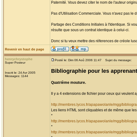
Paternité. Vous devez citer le nom de l'auteur origina
Pas d'Utilisation Commerciale. Vous n'avez pas le dro
Partage des Conditions Initiales à l'Identique. Si vo
résulte que sous un contrat identique à celui-ci.
Donc si tu veux mettre des réferences de créole lu
Revenir en haut de page
henrychrystophe
Posté le: Dim 06 Aoû 2006 11:47
Sujet du message:
Super Posteur
Bibliographie pour les apprenant
Inscrit le: 24 Avr 2005
Messages: 1144
Quatrième mouture.
Il y a 4 extensions de fichier pour ceux qui veulent 
http://membres.lycos.fr/apapawolanle/mgg/bibliogr
Les liens HTML sont cliquables et de même que les 
*
http://membres.lycos.fr/apapawolanle/mgg/bibliog
*
http://membres.lycos.fr/apapawolanle/mgg/bibliog