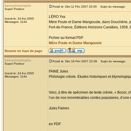
henrychrystophe
Posté le: Dim 11 Fév 2007 20:00
Sujet du message:
Super Posteur
LÉRO Yva
Inscrit le: 24 Avr 2005
Mère Poule et Dame Mangouste, dans Douchérie, p
Messages: 1144
Fort-de-France, Éditions Horizons Caraïbes, 1958, 9
Fichier au format PDF
Mère Poule et Dame Mangouste
Revenir en haut de page
henrychrystophe
Posté le: Dim 18 Fév 2007 22:08
Sujet du message:
Super Posteur
FAINE Jules
Inscrit le: 24 Avr 2005
Philologie créole. Etudes historiques et étymologiqu
Messages: 1144
Voici, à titre de spécimen de texte créole, « Bozor,
l’un de nos innombrables contes populaires, d’une 
Jules Faines
en PDF.