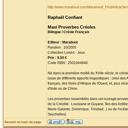
http://www.marabout.com/Marabout/_FindArticleS
Raphaël Confiant
Maxi Proverbes Créoles
Bilingue / Créole Français
Editeur : Marabout
Parution : 10/2005
Collection Loisirs - Jeux
Prix : 9,50 €
Code ISBN : 2501044940
Né dans la première moitié du XVIIe siècle, le créo
issue de différents apports linguistiques : celui de
français, des Noirs d'Afrique de l'Ouest, et, plus r
d'Inde ou de Chine.
Les proverbes rassemblés dans cet ouvrage provienne
de la Créolité : Louisiane et Guyane, îles des Antil
Marie-Galante, Dominique, Trinidad...) ou de l'océa
Seychelles).
Revenir en haut de page