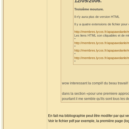
12/05/2006.
Troisième mouture.
Il n'y aura plus de version HTML
Il y a quatre extensions de fichier pour 
http://membres.lycos.fr/apapawolanle
Les liens HTML son cliquables et de m
*
http://membres.lycos.fr/apapawolanle
*
http://membres.lycos.fr/apapawolanle
*
http://membres.lycos.fr/apapawolanle
*
wow interessant la compil! du beau travail!
dans la section «pour une premiere approch
pourtant il me semble qu'ils sont tous les
En fait ma bibliographie peut être modifer par qui v
Voir le fichier pdf par exemple, la première page (lo