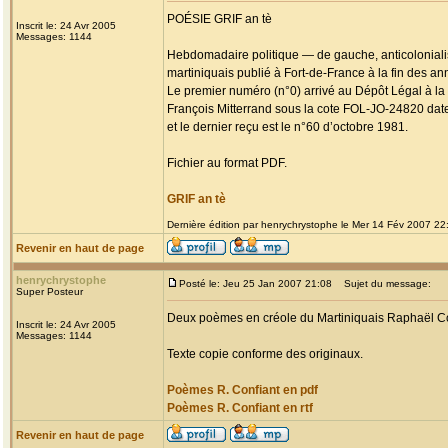
POÉSIE GRIF an tè
Inscrit le: 24 Avr 2005
Messages: 1144
Hebdomadaire politique — de gauche, anticolonial
martiniquais publié à Fort-de-France à la fin des an
Le premier numéro (n°0) arrivé au Dépôt Légal à la
François Mitterrand sous la cote FOL-JO-24820 dat
et le dernier reçu est le n°60 d’octobre 1981.
Fichier au format PDF.
GRIF an tè
Dernière édition par henrychrystophe le Mer 14 Fév 2007 22:0
Revenir en haut de page
henrychrystophe
Posté le: Jeu 25 Jan 2007 21:08
Sujet du message:
Super Posteur
Deux poèmes en créole du Martiniquais Raphaël Co
Inscrit le: 24 Avr 2005
Messages: 1144
Texte copie conforme des originaux.
Poèmes R. Confiant en pdf
Poèmes R. Confiant en rtf
Revenir en haut de page