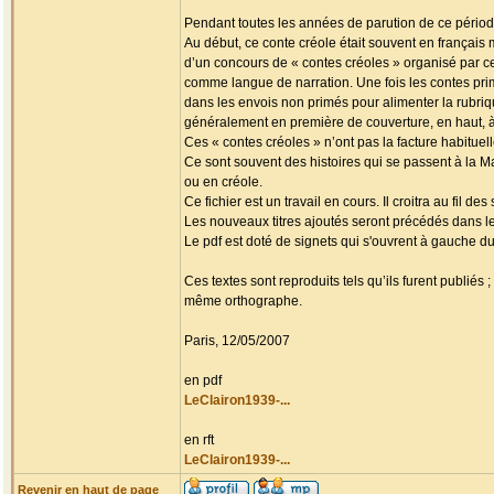
Pendant toutes les années de parution de ce périodi
Au début, ce conte créole était souvent en français
d’un concours de « contes créoles » organisé par ce
comme langue de narration. Une fois les contes prim
dans les envois non primés pour alimenter la rubriq
généralement en première de couverture, en haut, à
Ces « contes créoles » n’ont pas la facture habituel
Ce sont souvent des histoires qui se passent à la M
ou en créole.
Ce fichier est un travail en cours. Il croitra au fil 
Les nouveaux titres ajoutés seront précédés dans l
Le pdf est doté de signets qui s'ouvrent à gauche du 
Ces textes sont reproduits tels qu’ils furent publiés
même orthographe.
Paris, 12/05/2007
en pdf
LeClairon1939-...
en rft
LeClairon1939-...
Revenir en haut de page