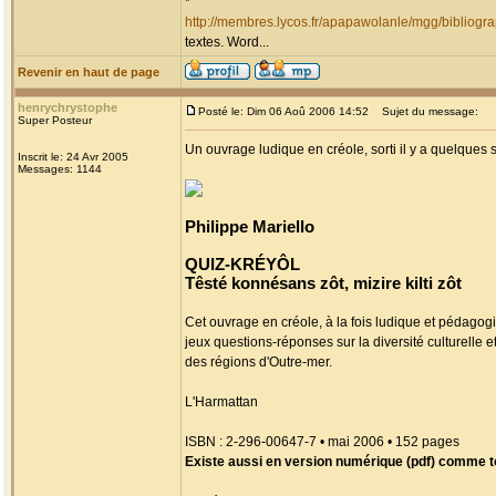
*
http://membres.lycos.fr/apapawolanle/mgg/bibliogr
textes. Word...
Revenir en haut de page
henrychrystophe
Posté le: Dim 06 Aoû 2006 14:52
Sujet du message:
Super Posteur
Un ouvrage ludique en créole, sorti il y a quelques
Inscrit le: 24 Avr 2005
Messages: 1144
Philippe Mariello
QUIZ-KRÉYÔL
Têsté konnésans zôt, mizire kilti zôt
Cet ouvrage en créole, à la fois ludique et pédag
jeux questions-réponses sur la diversité culturelle e
des régions d'Outre-mer.
L'Harmattan
ISBN : 2-296-00647-7 • mai 2006 • 152 pages
Existe aussi en version numérique (pdf) comme to