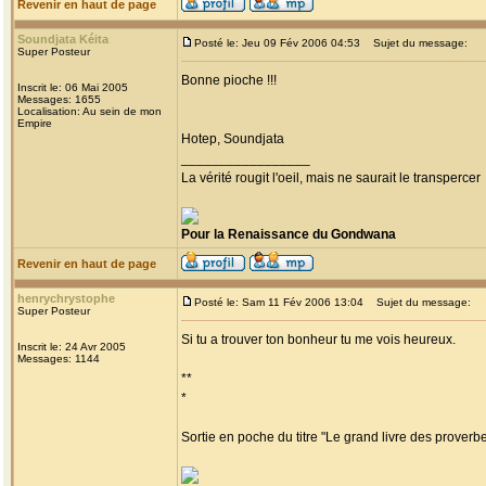
Revenir en haut de page
Soundjata Kéita
Posté le: Jeu 09 Fév 2006 04:53
Sujet du message:
Super Posteur
Bonne pioche !!!
Inscrit le: 06 Mai 2005
Messages: 1655
Localisation: Au sein de mon
Empire
Hotep, Soundjata
_________________
La vérité rougit l'oeil, mais ne saurait le transpercer
Pour la Renaissance du Gondwana
Revenir en haut de page
henrychrystophe
Posté le: Sam 11 Fév 2006 13:04
Sujet du message:
Super Posteur
Si tu a trouver ton bonheur tu me vois heureux.
Inscrit le: 24 Avr 2005
Messages: 1144
**
*
Sortie en poche du titre "Le grand livre des proverb