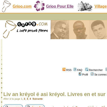
Grioo.com
Grioo Pour Elle
Village
RSS
FAQ
Rechercher
Profil
Se connect
Liv an kréyol é asi kréyol. Livres en et sur 
Aller à la page
1
,
2
,
3
,
4
Suivante