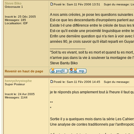
Steve Biko
Posté le: Sam 11 Fév 2006 13:51
Sujet du message: Liv an
Grioonaute 1
A nos amis créoles, je pose les questions suivantes 
Inscrit le: 25 Déc 2005
Est-ce que les descendants d'européens parlent aus
Messages: 185
Localisation: IDF
Existe t-il une différence entre le créole de tous les t
Est-ce qu'il existe une proximité linguistique entre l
Enfin une dernière question qui n'a rien à voir avec 
années 90, je crois savoir qu'il était reparti en Guya
_________________
"Soit tu es vivant, soit tu es mort et quand tu es mort
n'arrive pas dans la vie à soulever la montagne de l
Steve Bantu Biko
Revenir en haut de page
henrychrystophe
Posté le: Sam 11 Fév 2006 14:45
Sujet du message:
Super Posteur
je te réponds plus amplement tout à l'heure il faut 
Inscrit le: 24 Avr 2005
Messages: 1144
**
*
Sortie il y a quelques mois dans la série Les Cahie
Une analyse de contes traditionnels par l'anthropol