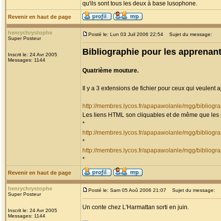
qu'ils sont tous les deux à base lusophone.
Revenir en haut de page
henrychrystophe
Posté le: Lun 03 Juil 2006 22:54
Sujet du message:
Super Posteur
Bibliographie pour les apprenant
Inscrit le: 24 Avr 2005
Messages: 1144
Quatrième mouture.
Il y a 3 extensions de fichier pour ceux qui veulent 
http://membres.lycos.fr/apapawolanle/mgg/bibliogr
Les liens HTML son cliquables et de même que les 
*
http://membres.lycos.fr/apapawolanle/mgg/bibliog
*
http://membres.lycos.fr/apapawolanle/mgg/bibliog
*
Revenir en haut de page
henrychrystophe
Posté le: Sam 05 Aoû 2006 21:07
Sujet du message:
Super Posteur
Un conte chez L'Harmattan sorti en juin.
Inscrit le: 24 Avr 2005
Messages: 1144