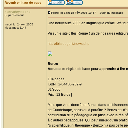
Revenir en haut de page
henrychrystophe
Posté le: Sam 18 Fév 2006 10:57
Sujet du message:
Super Posteur
Une nouveauté 2006 en linguistique créole. Wé fou
Inscrit le: 24 Avr 2005
Messages: 1144
Vu sur le site d'Ibis Rouge ( un de nos rares éditeurs
http://ibisrouge.fr/news.php
Benzo
Astuces et règles de base pour apprendre à lire et
104 pages
ISBN : 2-84450-259-9
01/2006
Prix : 12 Euros |
Mais que vient donc faire Benzo dans ce foisonneme
de Guadeloupe, parus ou à paraître ? Benzo est d'a
contribution d'un pédagogue en prise avec la réalité
à d'autres pédagogues. Qui peut mieux qu'un pratici
Ni scientifique, ni théorique - Benzo n'a pas cette p