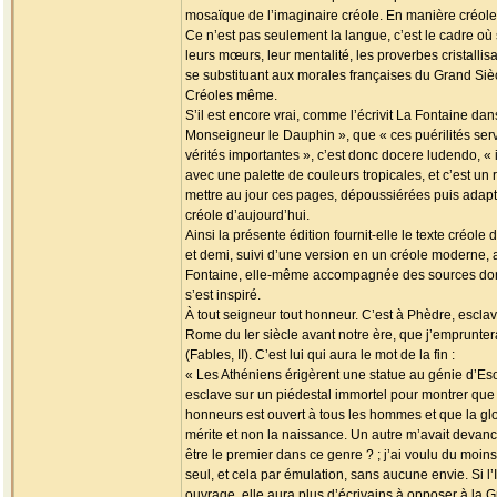
mosaïque de l’imaginaire créole. En manière créole
Ce n’est pas seulement la langue, c’est le cadre où
leurs mœurs, leur mentalité, les proverbes cristalli
se substituant aux morales françaises du Grand Sièc
Créoles même.
S’il est encore vrai, comme l’écrivit La Fontaine da
Monseigneur le Dauphin », que « ces puérilités ser
vérités importantes », c’est donc docere ludendo, «
avec une palette de couleurs tropicales, et c’est un 
mettre au jour ces pages, dépoussiérées puis adapt
créole d’aujourd’hui.
Ainsi la présente édition fournit-elle le texte créole d
et demi, suivi d’une version en un créole moderne, 
Fontaine, elle-même accompagnée des sources dont 
s’est inspiré.
À tout seigneur tout honneur. C’est à Phèdre, esclav
Rome du Ier siècle avant notre ère, que j’emprunte
(Fables, II). C’est lui qui aura le mot de la fin :
« Les Athéniens érigèrent une statue au génie d’Es
esclave sur un piédestal immortel pour montrer que
honneurs est ouvert à tous les hommes et que la gl
mérite et non la naissance. Un autre m’avait devancé
être le premier dans ce genre ? ; j’ai voulu du moins q
seul, et cela par émulation, sans aucune envie. Si l’
ouvrage, elle aura plus d’écrivains à opposer à la Gr