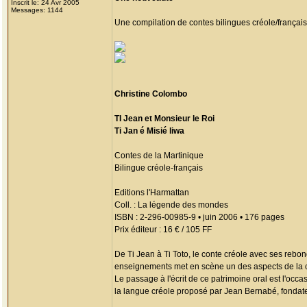
Inscrit le: 24 Avr 2005
Messages: 1144
Une compilation de contes bilingues créole/français 
Christine Colombo
TI Jean et Monsieur le Roi
Ti Jan é Misié liwa
Contes de la Martinique
Bilingue créole-français
Editions l'Harmattan
Coll. : La légende des mondes
ISBN : 2-296-00985-9 • juin 2006 • 176 pages
Prix éditeur : 16 € / 105 FF
De Ti Jean à Ti Toto, le conte créole avec ses rebo
enseignements met en scène un des aspects de la c
Le passage à l'écrit de ce patrimoine oral est l'occ
la langue créole proposé par Jean Bernabé, fondat