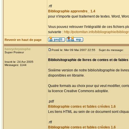
.rtf
Bibliographie apprendre_ 1.4
pour n'importe quel traitement de textes. Word, Word
Vous pouvez retrouver l'intégralité de ces fichiers 
suivante :
http://potomitan.info/bibliographie/biblio
Revenir en haut de page
henrychrystophe
Posté le: Mer 09 Mai 2007 22:55
Sujet du message:
Super Posteur
Biblio/sitographie de livres de contes et de fables
Inscrit le: 24 Avr 2005
Messages: 1144
Sixième version de notre biblio/sitographie de livre
disponibles en librairie.
Quatre formats au choix pour qui veut modifier, cor
la licence Creative Commons adoptée.
.pdf
Bibliographie contes et fables créoles 1.6
Les liens HTML au sein de ce document sont cliqua
.rtf
Bibliographie contes et fables créoles 1.6