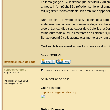
Le témoignage du « saltimbanque-serviteur » du cr
années. Il n'empêche ! Sa réflexion sur le fonctionne
fait, légitiment sans conteste son ambition : apporter 
Dans ce sens, l'ouvrage de Benzo contribue à faire pr
et de fixer une cohérence grammaticale, une cohér
créole. Les candidats au capes de créole, les lycéen
formateurs mais aussi les membres des différents ju
Benzo répond à cette attente et alimente la dynami
Qu'il soit le bienvenu et accueilli comme il se doit. S
Moïse SOREZE
Revenir en haut de page
henrychrystophe
Posté le: Sam 04 Mar 2006 21:16
Sujet du message:
Super Posteur
An liv sòti lanné pasé.
Inscrit le: 24 Avr 2005
Messages: 1144
Chez Ibis Rouge
http://ibisrouge.fr/index.php
Robert Damoiseau