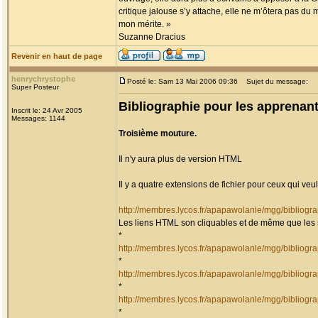
critique jalouse s’y attache, elle ne m’ôtera pas du
mon mérite. »
Suzanne Dracius
Revenir en haut de page
henrychrystophe
Posté le: Sam 13 Mai 2006 09:36
Sujet du message:
Super Posteur
Bibliographie pour les apprenant
Inscrit le: 24 Avr 2005
Messages: 1144
Troisième mouture.
Il n'y aura plus de version HTML
Il y a quatre extensions de fichier pour ceux qui veul
http://membres.lycos.fr/apapawolanle/mgg/biblio
Les liens HTML son cliquables et de même que les 
*
http://membres.lycos.fr/apapawolanle/mgg/biblio
*
http://membres.lycos.fr/apapawolanle/mgg/biblio
*
http://membres.lycos.fr/apapawolanle/mgg/biblio
*