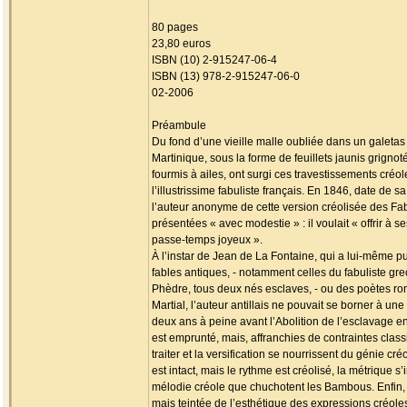
80 pages
23,80 euros
ISBN (10) 2-915247-06-4
ISBN (13) 978-2-915247-06-0
02-2006
Préambule
Du fond d’une vieille malle oubliée dans un galetas
Martinique, sous la forme de feuillets jaunis grignoté
fourmis à ailes, ont surgi ces travestissements cré
l’illustrissime fabuliste français. En 1846, date de s
l’auteur anonyme de cette version créolisée des Fab
présentées « avec modestie » : il voulait « offrir à 
passe-temps joyeux ».
À l’instar de Jean de La Fontaine, qui a lui-même p
fables antiques, - notamment celles du fabuliste gre
Phèdre, tous deux nés esclaves, - ou des poètes r
Martial, l’auteur antillais ne pouvait se borner à une 
deux ans à peine avant l’Abolition de l’esclavage 
est emprunté, mais, affranchies de contraintes class
traiter et la versification se nourrissent du génie cr
est intact, mais le rythme est créolisé, la métrique s’
mélodie créole que chuchotent les Bambous. Enfin, 
mais teintée de l’esthétique des expressions créoles