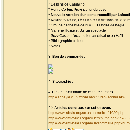
* Dessins de Camacho
* Henry Corbin, Province ténébreuse
* Nouvelle version d'un conte recueilli par Lafca
* Roland Suvélor, Yé et les malédictions de la fai
* Groupe de théâtre de l'I.M.E., Histoire de nègre
* Marlène Hospice, Sur un spectacle
* Suzy Castor, L'occupation américaine en Haïti
* Bibliographie critique
* Notes
3.
Bon de commande :
4.
Sitographie :
4.1 Pour le sommaire de chaque numéro.
http://jacbayle.club.fr/livres/archCreol/acoma.html
4.2
Articles généraux sur cette revue.
http://www.fabula.org/actualites/article11030.php
http://www.entrevues.org/revue/resume.php?id=39
http://www.entrevues.org/revue/sommaire.php?nu