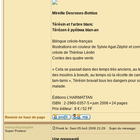
Mireille Desroses-Bottius
Térésin et l'arbre blanc
Térézen é pyébwa blan-an
Bilingue créole-français
Illustrations en couleur de Sylvie Agat-Zéphir et corr
créole de Thérèse Léotin
Contes des quatre vents
« Cela se passait dans des temps très anciens, au 
des moulins à boeufs, au temps où la récolte de can
tam-tams », Térésin bravait tous les dangers pour
malade.
Éditions L’HARMATTAN
ISBN : 2-2960-0357-5 • juin 2006 • 24 pages
Prix éditeur : 8 € / 52 FF
Revenir en haut de page
henrychrystophe
Posté le: Sam 05 Aoû 2006 21:29
Sujet du message:
Super Posteur
Une nouveauté