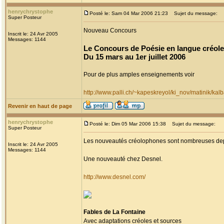
henrychrystophe
Posté le: Sam 04 Mar 2006 21:23
Sujet du message:
Super Posteur
Nouveau Concours
Inscrit le: 24 Avr 2005
Messages: 1144
Le Concours de Poésie en langue créole
Du 15 mars au 1er juillet 2006
Pour de plus amples enseignements voir
http://www.palli.ch/~kapeskreyol/ki_nov/matinik/kal
Revenir en haut de page
henrychrystophe
Posté le: Dim 05 Mar 2006 15:38
Sujet du message:
Super Posteur
Les nouveautés créolophones sont nombreuses dep
Inscrit le: 24 Avr 2005
Messages: 1144
Une nouveauté chez Desnel.
http://www.desnel.com/
Fables de La Fontaine
Avec adaptations créoles et sources