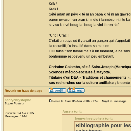
Krik !
Krak !
Sété adan an péyi ki té ni an papa ki té ni an gawson
paren gwason-an pran i, i mété i lanméson-i, i té ka
sav sa ki rivé boug-la, boug-la vini tibren sirè.
"Cric ! Crac !
C'était un pays où il y avait un garçon qui s'appelait
l'a recueilli, l'a installé dans sa maison,
il lui faisait son travail mais à un moment, je ne sa
bonhomme est devenu un peu embêtant.
Christine Colombo, née à Saint-Joseph (Martnique
Sciences médico-sociales à Mayotte.
Titulaire d’un DEA « Traditions et changements », 
ses recherches sur la culture antillaise ; le conte
Revenir en haut de page
henrychrystophe
Posté le: Sam 05 Aoû 2006 21:59
Sujet du message:
Super Posteur
Anse a écrit:
Inscrit le: 24 Avr 2005
Messages: 1144
henrychrystophe a écrit:
Bibliographie pour le