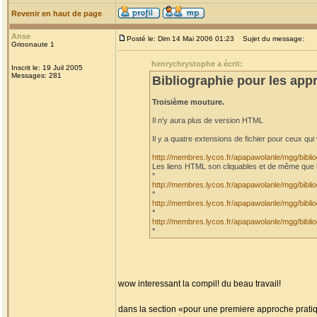
Revenir en haut de page
Anse
Posté le: Dim 14 Mai 2006 01:23
Sujet du message:
Grioonaute 1
henrychrystophe a écrit:
Inscrit le: 19 Juil 2005
Messages: 281
Bibliographie pour les appr
Troisième mouture.
Il n'y aura plus de version HTML
Il y a quatre extensions de fichier pour ceux qui 
http://membres.lycos.fr/apapawolanle/mgg/bib
Les liens HTML son cliquables et de même que l
*
http://membres.lycos.fr/apapawolanle/mgg/bib
*
http://membres.lycos.fr/apapawolanle/mgg/bib
*
http://membres.lycos.fr/apapawolanle/mgg/bib
*
wow interessant la compil! du beau travail!
dans la section «pour une premiere approche pratiqu