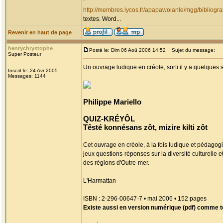
*
http://membres.lycos.fr/apapawolanle/mgg/bibliogr
textes. Word...
Revenir en haut de page
henrychrystophe
Posté le: Dim 06 Aoû 2006 14:52
Sujet du message:
Super Posteur
Un ouvrage ludique en créole, sorti il y a quelques
Inscrit le: 24 Avr 2005
Messages: 1144
Philippe Mariello
QUIZ-KRÉYÔL
Têsté konnésans zôt, mizire kilti zôt
Cet ouvrage en créole, à la fois ludique et pédag
jeux questions-réponses sur la diversité culturelle e
des régions d'Outre-mer.
L'Harmattan
ISBN : 2-296-00647-7 • mai 2006 • 152 pages
Existe aussi en version numérique (pdf) comme to