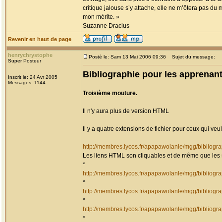
critique jalouse s’y attache, elle ne m’ôtera pas du
mon mérite. »
Suzanne Dracius
Revenir en haut de page
henrychrystophe
Posté le: Sam 13 Mai 2006 09:36
Sujet du message:
Super Posteur
Bibliographie pour les apprenant
Inscrit le: 24 Avr 2005
Messages: 1144
Troisième mouture.
Il n'y aura plus de version HTML
Il y a quatre extensions de fichier pour ceux qui veul
http://membres.lycos.fr/apapawolanle/mgg/biblio
Les liens HTML son cliquables et de même que les 
*
http://membres.lycos.fr/apapawolanle/mgg/biblio
*
http://membres.lycos.fr/apapawolanle/mgg/biblio
*
http://membres.lycos.fr/apapawolanle/mgg/biblio
*