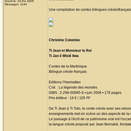
Inscrit le: 24 Avr 2005
Messages: 1144
Une compilation de contes bilingues créole/français 
Christine Colombo
TI Jean et Monsieur le Roi
Ti Jan é Misié liwa
Contes de la Martinique
Bilingue créole-français
Editions l'Harmattan
Coll. : La légende des mondes
ISBN : 2-296-00985-9 • juin 2006 • 176 pages
Prix éditeur : 16 € / 105 FF
De Ti Jean à Ti Toto, le conte créole avec ses rebo
enseignements met en scène un des aspects de la c
Le passage à l'écrit de ce patrimoine oral est l'occ
la langue créole proposé par Jean Bernabé, fondat