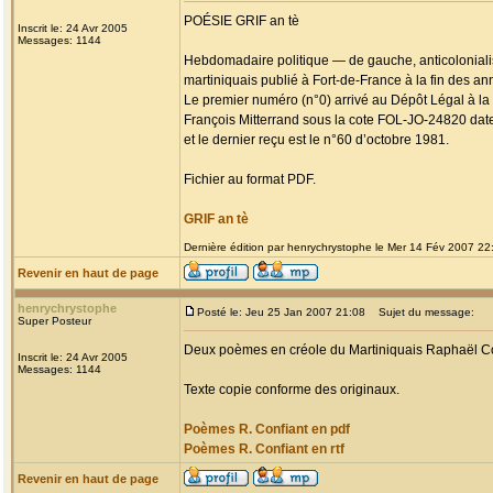
POÉSIE GRIF an tè
Inscrit le: 24 Avr 2005
Messages: 1144
Hebdomadaire politique — de gauche, anticolonial
martiniquais publié à Fort-de-France à la fin des an
Le premier numéro (n°0) arrivé au Dépôt Légal à la
François Mitterrand sous la cote FOL-JO-24820 dat
et le dernier reçu est le n°60 d’octobre 1981.
Fichier au format PDF.
GRIF an tè
Dernière édition par henrychrystophe le Mer 14 Fév 2007 22:0
Revenir en haut de page
henrychrystophe
Posté le: Jeu 25 Jan 2007 21:08
Sujet du message:
Super Posteur
Deux poèmes en créole du Martiniquais Raphaël Co
Inscrit le: 24 Avr 2005
Messages: 1144
Texte copie conforme des originaux.
Poèmes R. Confiant en pdf
Poèmes R. Confiant en rtf
Revenir en haut de page