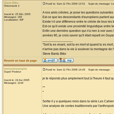
Steve Biko
Posté le: Sam 11 Fév 2006 13:51
Sujet du message: Liv an
Grioonaute 1
A nos amis créoles, je pose les questions suivantes 
Inscrit le: 25 Déc 2005
Est-ce que les descendants d'européens parlent aus
Messages: 185
Localisation: IDF
Existe t-il une différence entre le créole de tous les t
Est-ce qu'il existe une proximité linguistique entre l
Enfin une dernière question qui n'a rien à voir avec 
années 90, je crois savoir qu'il était reparti en Guya
_________________
"Soit tu es vivant, soit tu es mort et quand tu es mort
n'arrive pas dans la vie à soulever la montagne de l
Steve Bantu Biko
Revenir en haut de page
henrychrystophe
Posté le: Sam 11 Fév 2006 14:45
Sujet du message:
Super Posteur
je te réponds plus amplement tout à l'heure il faut 
Inscrit le: 24 Avr 2005
Messages: 1144
**
*
Sortie il y a quelques mois dans la série Les Cahie
Une analyse de contes traditionnels par l'anthropol