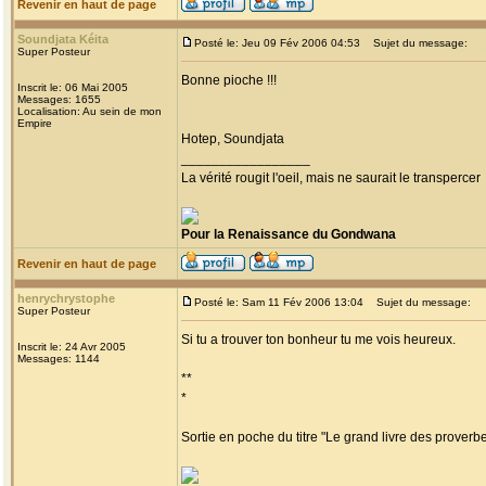
Revenir en haut de page
Soundjata Kéita
Posté le: Jeu 09 Fév 2006 04:53
Sujet du message:
Super Posteur
Bonne pioche !!!
Inscrit le: 06 Mai 2005
Messages: 1655
Localisation: Au sein de mon
Empire
Hotep, Soundjata
_________________
La vérité rougit l'oeil, mais ne saurait le transpercer
Pour la Renaissance du Gondwana
Revenir en haut de page
henrychrystophe
Posté le: Sam 11 Fév 2006 13:04
Sujet du message:
Super Posteur
Si tu a trouver ton bonheur tu me vois heureux.
Inscrit le: 24 Avr 2005
Messages: 1144
**
*
Sortie en poche du titre "Le grand livre des proverb