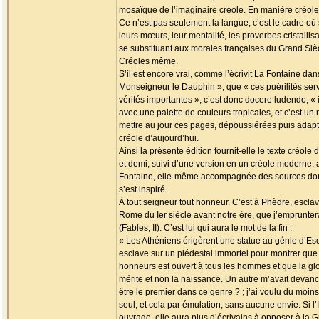
mosaïque de l’imaginaire créole. En manière créole
Ce n’est pas seulement la langue, c’est le cadre où
leurs mœurs, leur mentalité, les proverbes cristalli
se substituant aux morales françaises du Grand Sièc
Créoles même.
S’il est encore vrai, comme l’écrivit La Fontaine da
Monseigneur le Dauphin », que « ces puérilités ser
vérités importantes », c’est donc docere ludendo, «
avec une palette de couleurs tropicales, et c’est un 
mettre au jour ces pages, dépoussiérées puis adapt
créole d’aujourd’hui.
Ainsi la présente édition fournit-elle le texte créole d
et demi, suivi d’une version en un créole moderne, 
Fontaine, elle-même accompagnée des sources dont 
s’est inspiré.
À tout seigneur tout honneur. C’est à Phèdre, esclav
Rome du Ier siècle avant notre ère, que j’emprunte
(Fables, II). C’est lui qui aura le mot de la fin :
« Les Athéniens érigèrent une statue au génie d’Es
esclave sur un piédestal immortel pour montrer que
honneurs est ouvert à tous les hommes et que la gl
mérite et non la naissance. Un autre m’avait devancé
être le premier dans ce genre ? ; j’ai voulu du moins q
seul, et cela par émulation, sans aucune envie. Si l’
ouvrage, elle aura plus d’écrivains à opposer à la Gr