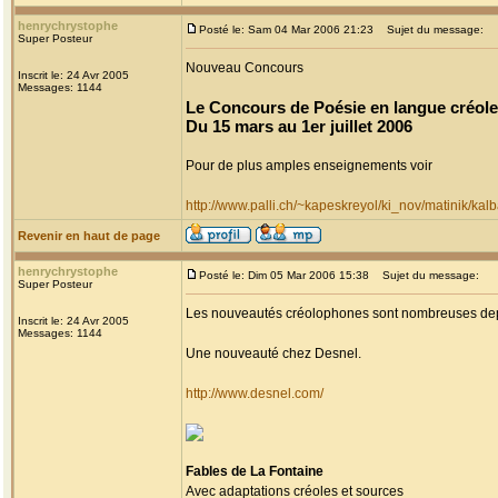
henrychrystophe
Posté le: Sam 04 Mar 2006 21:23
Sujet du message:
Super Posteur
Nouveau Concours
Inscrit le: 24 Avr 2005
Messages: 1144
Le Concours de Poésie en langue créole
Du 15 mars au 1er juillet 2006
Pour de plus amples enseignements voir
http://www.palli.ch/~kapeskreyol/ki_nov/matinik/kal
Revenir en haut de page
henrychrystophe
Posté le: Dim 05 Mar 2006 15:38
Sujet du message:
Super Posteur
Les nouveautés créolophones sont nombreuses dep
Inscrit le: 24 Avr 2005
Messages: 1144
Une nouveauté chez Desnel.
http://www.desnel.com/
Fables de La Fontaine
Avec adaptations créoles et sources