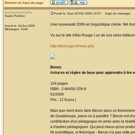
Revenir en haut de page
henrychrystophe
Posté le: Sam 18 Fév 2006 10:57
Sujet du message:
Super Posteur
Une nouveauté 2006 en linguistique créole. Wé fou
Inscrit le: 24 Avr 2005
Messages: 1144
Vu sur le site d'Ibis Rouge ( un de nos rares éditeurs
http://ibisrouge.fr/news.php
Benzo
Astuces et règles de base pour apprendre à lire et
104 pages
ISBN : 2-84450-259-9
01/2006
Prix : 12 Euros |
Mais que vient donc faire Benzo dans ce foisonneme
de Guadeloupe, parus ou à paraître ? Benzo est d'a
contribution d'un pédagogue en prise avec la réalité
à d'autres pédagogues. Qui peut mieux qu'un pratici
Ni scientifique, ni théorique - Benzo n'a pas cette p