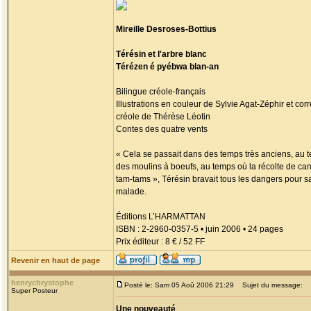
Mireille Desroses-Bottius
Térésin et l'arbre blanc
Térézen é pyébwa blan-an
Bilingue créole-français
Illustrations en couleur de Sylvie Agat-Zéphir et corr
créole de Thérèse Léotin
Contes des quatre vents
« Cela se passait dans des temps très anciens, au 
des moulins à boeufs, au temps où la récolte de can
tam-tams », Térésin bravait tous les dangers pour
malade.
Éditions L’HARMATTAN
ISBN : 2-2960-0357-5 • juin 2006 • 24 pages
Prix éditeur : 8 € / 52 FF
Revenir en haut de page
henrychrystophe
Posté le: Sam 05 Aoû 2006 21:29
Sujet du message:
Super Posteur
Une nouveauté