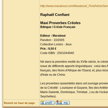
http://www.marabout.com/Marabout/_FindArticleS
Raphaël Confiant
Maxi Proverbes Créoles
Bilingue / Créole Français
Editeur : Marabout
Parution : 10/2005
Collection Loisirs - Jeux
Prix : 9,50 €
Code ISBN : 2501044940
Né dans la première moitié du XVIIe siècle, le créo
issue de différents apports linguistiques : celui de
français, des Noirs d'Afrique de l'Ouest, et, plus r
d'Inde ou de Chine.
Les proverbes rassemblés dans cet ouvrage provienne
de la Créolité : Louisiane et Guyane, îles des Antil
Marie-Galante, Dominique, Trinidad...) ou de l'océa
Seychelles).
Revenir en haut de page