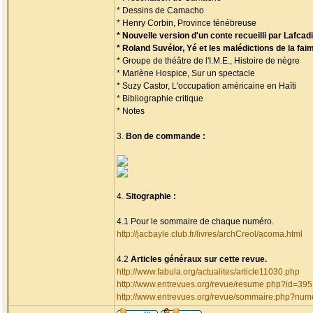
* Dessins de Camacho
* Henry Corbin, Province ténébreuse
* Nouvelle version d'un conte recueilli par Lafca
* Roland Suvélor, Yé et les malédictions de la fai
* Groupe de théâtre de l'I.M.E., Histoire de nègre
* Marlène Hospice, Sur un spectacle
* Suzy Castor, L'occupation américaine en Haïti
* Bibliographie critique
* Notes
3.
Bon de commande :
4.
Sitographie :
4.1 Pour le sommaire de chaque numéro.
http://jacbayle.club.fr/livres/archCreol/acoma.html
4.2
Articles généraux sur cette revue.
http://www.fabula.org/actualites/article11030.php
http://www.entrevues.org/revue/resume.php?id=39
http://www.entrevues.org/revue/sommaire.php?nu