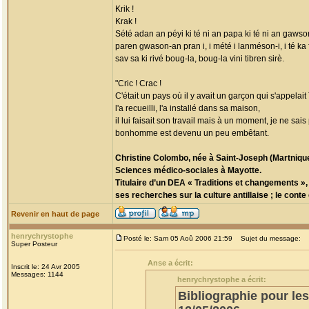
Krik !
Krak !
Sété adan an péyi ki té ni an papa ki té ni an gawson
paren gwason-an pran i, i mété i lanméson-i, i té ka
sav sa ki rivé boug-la, boug-la vini tibren sirè.
"Cric ! Crac !
C'était un pays où il y avait un garçon qui s'appelait
l'a recueilli, l'a installé dans sa maison,
il lui faisait son travail mais à un moment, je ne sa
bonhomme est devenu un peu embêtant.
Christine Colombo, née à Saint-Joseph (Martnique
Sciences médico-sociales à Mayotte.
Titulaire d’un DEA « Traditions et changements », 
ses recherches sur la culture antillaise ; le conte
Revenir en haut de page
henrychrystophe
Posté le: Sam 05 Aoû 2006 21:59
Sujet du message:
Super Posteur
Anse a écrit:
Inscrit le: 24 Avr 2005
Messages: 1144
henrychrystophe a écrit:
Bibliographie pour le