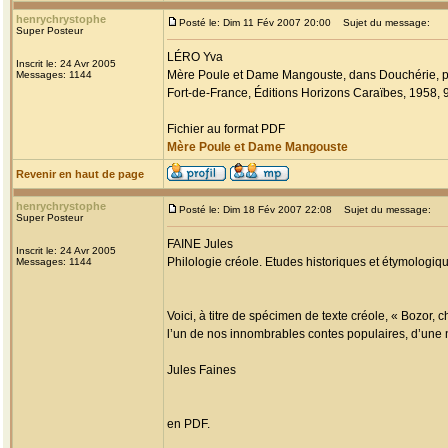
henrychrystophe
Posté le: Dim 11 Fév 2007 20:00
Sujet du message:
Super Posteur
LÉRO Yva
Inscrit le: 24 Avr 2005
Mère Poule et Dame Mangouste, dans Douchérie, p
Messages: 1144
Fort-de-France, Éditions Horizons Caraïbes, 1958, 9
Fichier au format PDF
Mère Poule et Dame Mangouste
Revenir en haut de page
henrychrystophe
Posté le: Dim 18 Fév 2007 22:08
Sujet du message:
Super Posteur
FAINE Jules
Inscrit le: 24 Avr 2005
Philologie créole. Etudes historiques et étymologiqu
Messages: 1144
Voici, à titre de spécimen de texte créole, « Bozor,
l’un de nos innombrables contes populaires, d’une 
Jules Faines
en PDF.