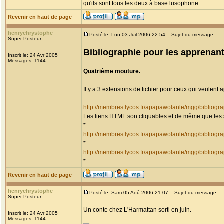
qu'ils sont tous les deux à base lusophone.
Revenir en haut de page
henrychrystophe
Posté le: Lun 03 Juil 2006 22:54
Sujet du message:
Super Posteur
Bibliographie pour les apprenant
Inscrit le: 24 Avr 2005
Messages: 1144
Quatrième mouture.
Il y a 3 extensions de fichier pour ceux qui veulent 
http://membres.lycos.fr/apapawolanle/mgg/bibliogr
Les liens HTML son cliquables et de même que les 
*
http://membres.lycos.fr/apapawolanle/mgg/bibliog
*
http://membres.lycos.fr/apapawolanle/mgg/bibliog
*
Revenir en haut de page
henrychrystophe
Posté le: Sam 05 Aoû 2006 21:07
Sujet du message:
Super Posteur
Un conte chez L'Harmattan sorti en juin.
Inscrit le: 24 Avr 2005
Messages: 1144