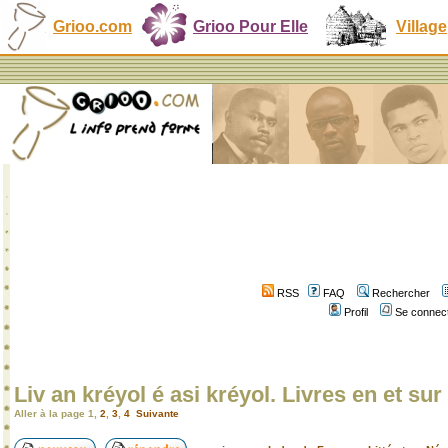
Grioo.com
Grioo Pour Elle
Village
RSS
FAQ
Rechercher
Profil
Se connect
Liv an kréyol é asi kréyol. Livres en et sur 
Aller à la page
1
,
2
,
3
,
4
Suivante