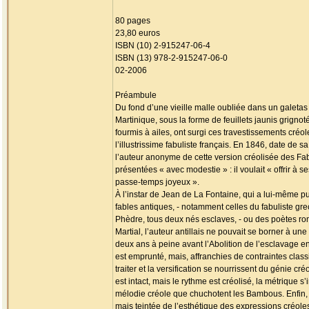
80 pages
23,80 euros
ISBN (10) 2-915247-06-4
ISBN (13) 978-2-915247-06-0
02-2006
Préambule
Du fond d’une vieille malle oubliée dans un galetas
Martinique, sous la forme de feuillets jaunis grignoté
fourmis à ailes, ont surgi ces travestissements cré
l’illustrissime fabuliste français. En 1846, date de s
l’auteur anonyme de cette version créolisée des Fab
présentées « avec modestie » : il voulait « offrir à 
passe-temps joyeux ».
À l’instar de Jean de La Fontaine, qui a lui-même p
fables antiques, - notamment celles du fabuliste gre
Phèdre, tous deux nés esclaves, - ou des poètes r
Martial, l’auteur antillais ne pouvait se borner à une 
deux ans à peine avant l’Abolition de l’esclavage 
est emprunté, mais, affranchies de contraintes class
traiter et la versification se nourrissent du génie cr
est intact, mais le rythme est créolisé, la métrique s’
mélodie créole que chuchotent les Bambous. Enfin, 
mais teintée de l’esthétique des expressions créoles