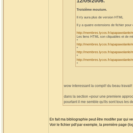
12/05/2006.
Troisième mouture.
Il n'y aura plus de version HTML
Il y a quatre extensions de fichier pour 
http://membres.lycos.fr/apapawolanle
Les liens HTML son cliquables et de m
*
http://membres.lycos.fr/apapawolanle
*
http://membres.lycos.fr/apapawolanle
*
http://membres.lycos.fr/apapawolanle
*
wow interessant la compil! du beau travail!
dans la section «pour une premiere approch
pourtant il me semble qu'ils sont tous les
En fait ma bibliographie peut être modifer par qui v
Voir le fichier pdf par exemple, la première page (lo