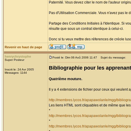
Paternité. Vous devez citer le nom de l'auteur origina
Pas d'Utilisation Commerciale. Vous n'avez pas le dro
Partage des Conditions Initiales à l'Identique. Si vo
résulte que sous un contrat identique à celui-ci.
Donc si tu veux mettre des réferences de créole lu
Revenir en haut de page
henrychrystophe
Posté le: Dim 06 Aoû 2006 11:47
Sujet du message:
Super Posteur
Bibliographie pour les apprenant
Inscrit le: 24 Avr 2005
Messages: 1144
Quatrième mouture.
Il y a 4 extensions de fichier pour ceux qui veulent 
http://membres.lycos.fr/apapawolanle/mgg/bibliogr
Les liens HTML sont cliquables et de même que les 
*
http://membres.lycos.fr/apapawolanle/mgg/bibliog
*
http://membres.lycos.fr/apapawolanle/mgg/bibliog