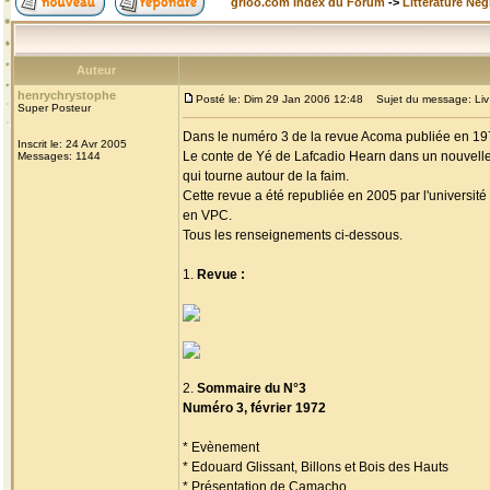
grioo.com Index du Forum
->
Littérature Nég
Auteur
henrychrystophe
Posté le: Dim 29 Jan 2006 12:48
Sujet du message: Liv an
Super Posteur
Dans le numéro 3 de la revue Acoma publiée en 1972
Inscrit le: 24 Avr 2005
Le conte de Yé de Lafcadio Hearn dans un nouvelle
Messages: 1144
qui tourne autour de la faim.
Cette revue a été republiée en 2005 par l'université
en VPC.
Tous les renseignements ci-dessous.
1.
Revue :
2.
Sommaire du N°3
Numéro 3, février 1972
* Evènement
* Edouard Glissant, Billons et Bois des Hauts
* Présentation de Camacho