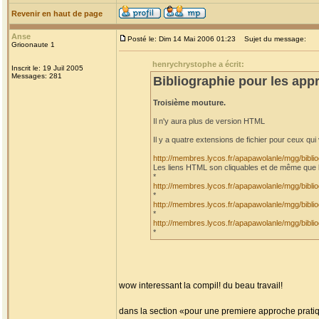
Revenir en haut de page
Anse
Posté le: Dim 14 Mai 2006 01:23
Sujet du message:
Grioonaute 1
henrychrystophe a écrit:
Inscrit le: 19 Juil 2005
Messages: 281
Bibliographie pour les appr
Troisième mouture.
Il n'y aura plus de version HTML
Il y a quatre extensions de fichier pour ceux qui 
http://membres.lycos.fr/apapawolanle/mgg/bib
Les liens HTML son cliquables et de même que l
*
http://membres.lycos.fr/apapawolanle/mgg/bib
*
http://membres.lycos.fr/apapawolanle/mgg/bib
*
http://membres.lycos.fr/apapawolanle/mgg/bib
*
wow interessant la compil! du beau travail!
dans la section «pour une premiere approche pratiqu