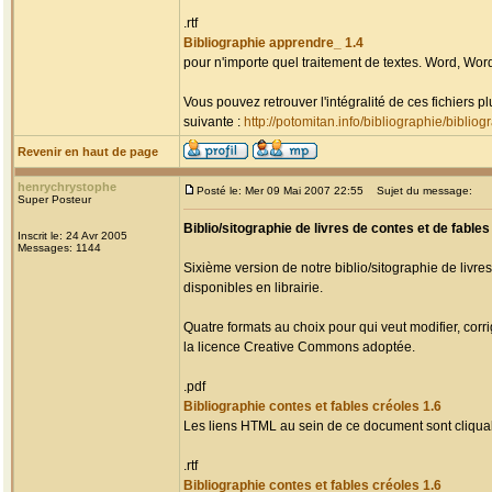
.rtf
Bibliographie apprendre_ 1.4
pour n'importe quel traitement de textes. Word, Word
Vous pouvez retrouver l'intégralité de ces fichiers 
suivante :
http://potomitan.info/bibliographie/biblio
Revenir en haut de page
henrychrystophe
Posté le: Mer 09 Mai 2007 22:55
Sujet du message:
Super Posteur
Biblio/sitographie de livres de contes et de fables
Inscrit le: 24 Avr 2005
Messages: 1144
Sixième version de notre biblio/sitographie de livre
disponibles en librairie.
Quatre formats au choix pour qui veut modifier, cor
la licence Creative Commons adoptée.
.pdf
Bibliographie contes et fables créoles 1.6
Les liens HTML au sein de ce document sont cliqua
.rtf
Bibliographie contes et fables créoles 1.6