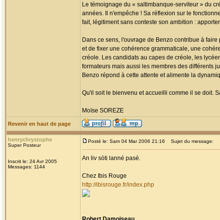
Le témoignage du « saltimbanque-serviteur » du cr
années. Il n'empêche ! Sa réflexion sur le fonctionne
fait, légitiment sans conteste son ambition : apporter 
Dans ce sens, l'ouvrage de Benzo contribue à faire pr
et de fixer une cohérence grammaticale, une cohér
créole. Les candidats au capes de créole, les lycéen
formateurs mais aussi les membres des différents ju
Benzo répond à cette attente et alimente la dynami
Qu'il soit le bienvenu et accueilli comme il se doit. S
Moïse SOREZE
Revenir en haut de page
henrychrystophe
Posté le: Sam 04 Mar 2006 21:16
Sujet du message:
Super Posteur
An liv sòti lanné pasé.
Inscrit le: 24 Avr 2005
Messages: 1144
Chez Ibis Rouge
http://ibisrouge.fr/index.php
Robert Damoiseau