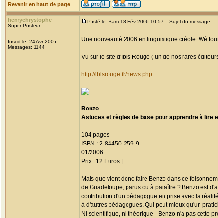
Revenir en haut de page
henrychrystophe
Posté le: Sam 18 Fév 2006 10:57
Sujet du message:
Super Posteur
Une nouveauté 2006 en linguistique créole. Wé fou
Inscrit le: 24 Avr 2005
Messages: 1144
Vu sur le site d'Ibis Rouge ( un de nos rares éditeurs
http://ibisrouge.fr/news.php
Benzo
Astuces et règles de base pour apprendre à lire et
104 pages
ISBN : 2-84450-259-9
01/2006
Prix : 12 Euros |
Mais que vient donc faire Benzo dans ce foisonneme
de Guadeloupe, parus ou à paraître ? Benzo est d'a
contribution d'un pédagogue en prise avec la réalité
à d'autres pédagogues. Qui peut mieux qu'un pratici
Ni scientifique, ni théorique - Benzo n'a pas cette p