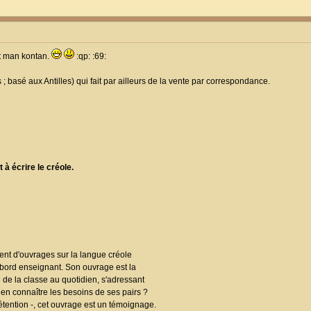
t man kontan.
:qp: :69:
 ; basé aux Antilles) qui fait par ailleurs de la vente par correspondance.
 à écrire le créole.
nt d'ouvrages sur la langue créole
bord enseignant. Son ouvrage est la
 de la classe au quotidien, s'adressant
en connaître les besoins de ses pairs ?
rétention -, cet ouvrage est un témoignage.