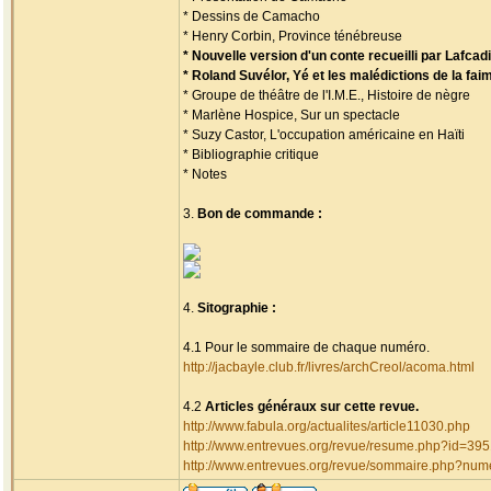
* Dessins de Camacho
* Henry Corbin, Province ténébreuse
* Nouvelle version d'un conte recueilli par Lafca
* Roland Suvélor, Yé et les malédictions de la fai
* Groupe de théâtre de l'I.M.E., Histoire de nègre
* Marlène Hospice, Sur un spectacle
* Suzy Castor, L'occupation américaine en Haïti
* Bibliographie critique
* Notes
3.
Bon de commande :
4.
Sitographie :
4.1 Pour le sommaire de chaque numéro.
http://jacbayle.club.fr/livres/archCreol/acoma.html
4.2
Articles généraux sur cette revue.
http://www.fabula.org/actualites/article11030.php
http://www.entrevues.org/revue/resume.php?id=39
http://www.entrevues.org/revue/sommaire.php?nu