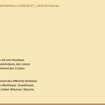
ervlet?IdArticle=215982&TXT_LANGUE=francais
le est une mosaïque
s Amérindiens, des colons
écemment des Coolies
nt des différents territoires
les (Martinique, Guadeloupe,
n Indien (Réunion, Maurice,