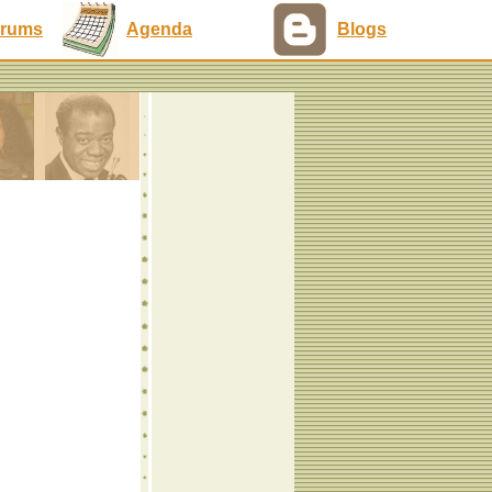
rums
Agenda
Blogs