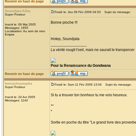
Revenir en haut de page
Soundjata Kéita
Posté le: Jeu 09 Fév 2006 04:53
Sujet du message:
Super Posteur
Bonne pioche !!!
Inscrit le: 06 Mai 2005
Messages: 1655
Localisation: Au sein de mon
Empire
Hotep, Soundjata
_________________
La vérité rougit l'oeil, mais ne saurait le transpercer
Pour la Renaissance du Gondwana
Revenir en haut de page
henrychrystophe
Posté le: Sam 11 Fév 2006 13:04
Sujet du message:
Super Posteur
Si tu a trouver ton bonheur tu me vois heureux.
Inscrit le: 24 Avr 2005
Messages: 1144
**
*
Sortie en poche du titre "Le grand livre des proverb