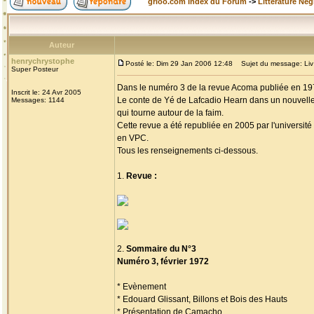
grioo.com Index du Forum
->
Littérature Nég
Auteur
henrychrystophe
Posté le: Dim 29 Jan 2006 12:48
Sujet du message: Liv an
Super Posteur
Dans le numéro 3 de la revue Acoma publiée en 1972
Inscrit le: 24 Avr 2005
Le conte de Yé de Lafcadio Hearn dans un nouvelle
Messages: 1144
qui tourne autour de la faim.
Cette revue a été republiée en 2005 par l'université
en VPC.
Tous les renseignements ci-dessous.
1.
Revue :
2.
Sommaire du N°3
Numéro 3, février 1972
* Evènement
* Edouard Glissant, Billons et Bois des Hauts
* Présentation de Camacho