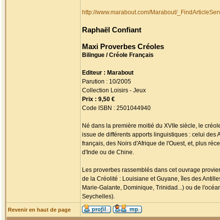
http://www.marabout.com/Marabout/_FindArticleS
Raphaël Confiant
Maxi Proverbes Créoles
Bilingue / Créole Français
Editeur : Marabout
Parution : 10/2005
Collection Loisirs - Jeux
Prix : 9,50 €
Code ISBN : 2501044940
Né dans la première moitié du XVIIe siècle, le créo
issue de différents apports linguistiques : celui de
français, des Noirs d'Afrique de l'Ouest, et, plus r
d'Inde ou de Chine.
Les proverbes rassemblés dans cet ouvrage provienne
de la Créolité : Louisiane et Guyane, îles des Antil
Marie-Galante, Dominique, Trinidad...) ou de l'océa
Seychelles).
Revenir en haut de page