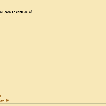
dio Hearn, Le conte de Yé
m
51
mero=36