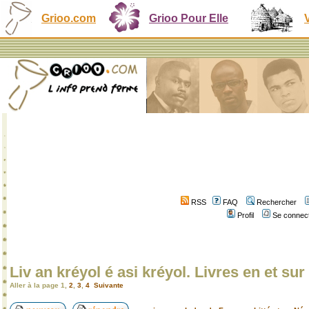
Grioo.com
Grioo Pour Elle
RSS
FAQ
Rechercher
Profil
Se connect
Liv an kréyol é asi kréyol. Livres en et sur 
Aller à la page
1
,
2
,
3
,
4
Suivante