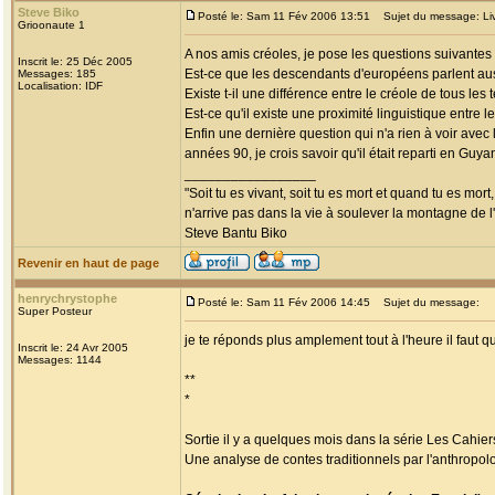
Steve Biko
Posté le: Sam 11 Fév 2006 13:51
Sujet du message: Liv an
Grioonaute 1
A nos amis créoles, je pose les questions suivantes 
Inscrit le: 25 Déc 2005
Est-ce que les descendants d'européens parlent aus
Messages: 185
Localisation: IDF
Existe t-il une différence entre le créole de tous les t
Est-ce qu'il existe une proximité linguistique entre l
Enfin une dernière question qui n'a rien à voir avec 
années 90, je crois savoir qu'il était reparti en Guya
_________________
"Soit tu es vivant, soit tu es mort et quand tu es mort
n'arrive pas dans la vie à soulever la montagne de l
Steve Bantu Biko
Revenir en haut de page
henrychrystophe
Posté le: Sam 11 Fév 2006 14:45
Sujet du message:
Super Posteur
je te réponds plus amplement tout à l'heure il faut 
Inscrit le: 24 Avr 2005
Messages: 1144
**
*
Sortie il y a quelques mois dans la série Les Cahie
Une analyse de contes traditionnels par l'anthropol