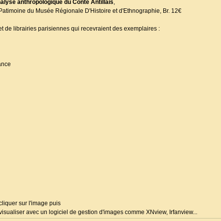
analyse anthropologique du Conte Antillais
,
Patimoine du Musée Régionale D'Histoire et d'Ethnographie, Br. 12€
et de librairies parisiennes qui recevraient des exemplaires :
ance
liquer sur l'image puis
a visualiser avec un logiciel de gestion d'images comme XNview, Irfanview...