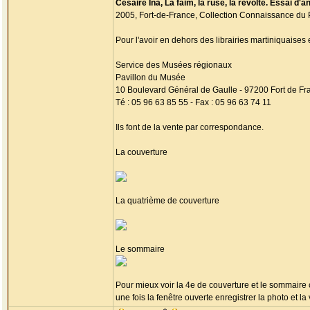
Césaire Ina, La faim, la ruse, la révolte. Essai d'
2005, Fort-de-France, Collection Connaissance du 
Pour l'avoir en dehors des librairies martiniquaises 
Service des Musées régionaux
Pavillon du Musée
10 Boulevard Général de Gaulle - 97200 Fort de Fr
Té : 05 96 63 85 55 - Fax : 05 96 63 74 11
Ils font de la vente par correspondance.
La couverture
La quatrième de couverture
Le sommaire
Pour mieux voir la 4e de couverture et le sommaire c
une fois la fenêtre ouverte enregistrer la photo et l