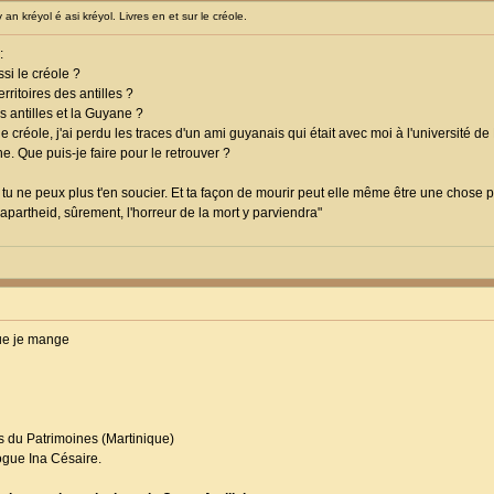
 kréyol é asi kréyol. Livres en et sur le créole.
:
si le créole ?
erritoires des antilles ?
es antilles et la Guyane ?
le créole, j'ai perdu les traces d'un ami guyanais qui était avec moi à l'université de
ne. Que puis-je faire pour le retrouver ?
, tu ne peux plus t'en soucier. Et ta façon de mourir peut elle même être une chose poli
'apartheid, sûrement, l'horreur de la mort y parviendra"
que je mange
rs du Patrimoines (Martinique)
ogue Ina Césaire.