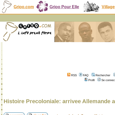
Grioo.com
Grioo Pour Elle
Village
RSS
FAQ
Rechercher
Profil
Se connect
Histoire Precoloniale: arrivee Allemand