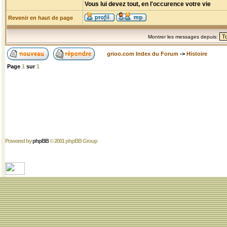
Vous lui devez tout, en l'occurence votre vie
Revenir en haut de page
Montrer les messages depuis:
grioo.com Index du Forum
->
Histoire
Page
1
sur
1
Powered by
phpBB
© 2001 phpBB Group