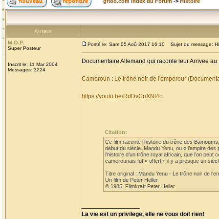
grioo.com Index du Forum
->
Histoire
Auteur
M.O.P.
Posté le: Sam 05 Aoû 2017 16:10
Sujet du message: His
Super Posteur
Documentaire Allemand qui raconte leur Arrivee au
Inscrit le: 11 Mar 2004
Messages: 3224
Cameroun : Le trône noir de l'empereur (Document
https://youtu.be/RdDvCoXNt4o
Citation:
Ce film raconte l’histoire du trône des Bamoum
début du siècle. Mandu Yenu, ou « l’empire des 
l’histoire d’un trône royal africain, que l’on pe
camerounais fut « offert » il y a presque un si
Titre original : Mandu Yenu - Le trône noir de l'
Un film de Peter Heller
© 1985, Filmkraft Peter Heller
_________________
La vie est un privilege, elle ne vous doit rien!