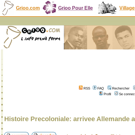
Grioo.com
Grioo Pour Elle
Village
RSS
FAQ
Rechercher
Profil
Se connect
Histoire Precoloniale: arrivee Allemand