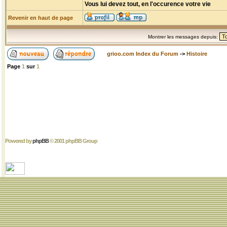
Vous lui devez tout, en l'occurence votre vie
Revenir en haut de page
Montrer les messages depuis:
grioo.com Index du Forum
->
Histoire
Page
1
sur
1
Powered by
phpBB
© 2001 phpBB Group