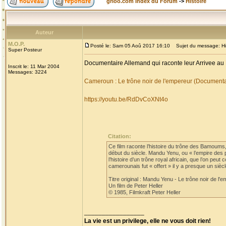
grioo.com Index du Forum
->
Histoire
Auteur
M.O.P.
Posté le: Sam 05 Aoû 2017 16:10
Sujet du message: His
Super Posteur
Documentaire Allemand qui raconte leur Arrivee au
Inscrit le: 11 Mar 2004
Messages: 3224
Cameroun : Le trône noir de l'empereur (Document
https://youtu.be/RdDvCoXNt4o
Citation:
Ce film raconte l’histoire du trône des Bamoum
début du siècle. Mandu Yenu, ou « l’empire des 
l’histoire d’un trône royal africain, que l’on pe
camerounais fut « offert » il y a presque un si
Titre original : Mandu Yenu - Le trône noir de l'
Un film de Peter Heller
© 1985, Filmkraft Peter Heller
_________________
La vie est un privilege, elle ne vous doit rien!