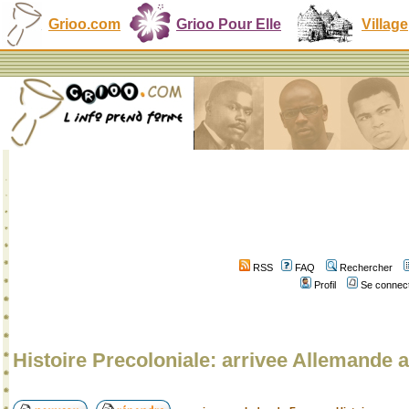
Grioo.com
Grioo Pour Elle
Village
RSS
FAQ
Rechercher
Profil
Se connect
Histoire Precoloniale: arrivee Allemand