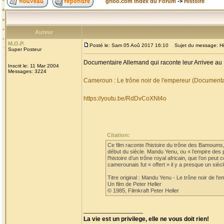
grioo.com Index du Forum
->
Histoire
Auteur
M.O.P.
Posté le: Sam 05 Aoû 2017 16:10
Sujet du message: His
Super Posteur
Documentaire Allemand qui raconte leur Arrivee au
Inscrit le: 11 Mar 2004
Messages: 3224
Cameroun : Le trône noir de l'empereur (Document
https://youtu.be/RdDvCoXNt4o
Citation:
Ce film raconte l’histoire du trône des Bamoum
début du siècle. Mandu Yenu, ou « l’empire des 
l’histoire d’un trône royal africain, que l’on pe
camerounais fut « offert » il y a presque un si
Titre original : Mandu Yenu - Le trône noir de l'
Un film de Peter Heller
© 1985, Filmkraft Peter Heller
_________________
La vie est un privilege, elle ne vous doit rien!