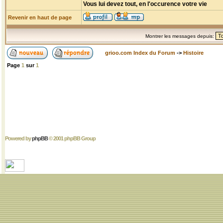
Vous lui devez tout, en l'occurence votre vie
Revenir en haut de page
Montrer les messages depuis:
grioo.com Index du Forum
->
Histoire
Page
1
sur
1
Powered by
phpBB
© 2001 phpBB Group