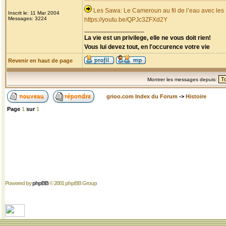
Les Sawa: Le Cameroun au fil de l’eau avec les
Inscrit le: 11 Mar 2004
Messages: 3224
https://youtu.be/QPJc3ZFXd2Y
_________________
La vie est un privilege, elle ne vous doit rien!
Vous lui devez tout, en l'occurence votre vie
Revenir en haut de page
Montrer les messages depuis:
grioo.com Index du Forum
->
Histoire
Page
1
sur
1
Powered by
phpBB
© 2001 phpBB Group