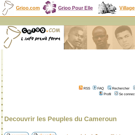
Grioo.com
Grioo Pour Elle
Village
RSS
FAQ
Rechercher
Profil
Se connect
Decouvrir les Peuples du Cameroun