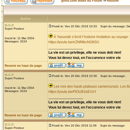
grioo.com Index du Forum
->
Histoire
Auteur
M.O.P.
Posté le: Ven 20 Déc 2019 10:33
Sujet du message: Dec
Super Posteur
À Yaoundé s’écrit l’histoire Invitation au voyage
Inscrit le: 11 Mar 2004
Messages: 3224
https://youtu.be/nZWMbcNG8SU
_________________
La vie est un privilege, elle ne vous doit rien!
Vous lui devez tout, en l'occurence votre vie
Revenir en haut de page
M.O.P.
Posté le: Ven 20 Déc 2019 10:36
Sujet du message:
Super Posteur
Les rois des hauts plateaux camerounais: Les B
Inscrit le: 11 Mar 2004
Messages: 3224
https://youtu.be/FIOUB1bEVzY
_________________
La vie est un privilege, elle ne vous doit rien!
Vous lui devez tout, en l'occurence votre vie
Revenir en haut de page
M.O.P.
Posté le: Ven 20 Déc 2019 11:06
Sujet du message:
Super Posteur