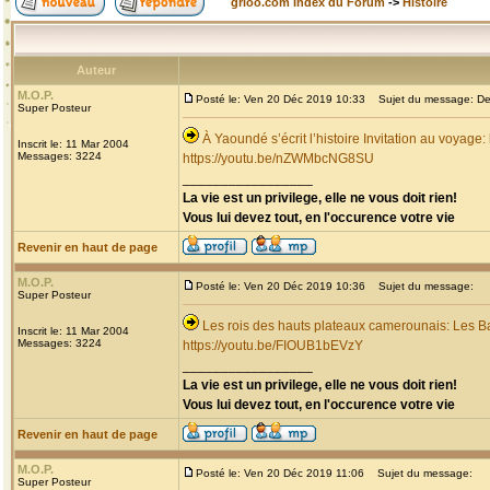
grioo.com Index du Forum
->
Histoire
Auteur
M.O.P.
Posté le: Ven 20 Déc 2019 10:33
Sujet du message: Dec
Super Posteur
À Yaoundé s’écrit l’histoire Invitation au voyage
Inscrit le: 11 Mar 2004
Messages: 3224
https://youtu.be/nZWMbcNG8SU
_________________
La vie est un privilege, elle ne vous doit rien!
Vous lui devez tout, en l'occurence votre vie
Revenir en haut de page
M.O.P.
Posté le: Ven 20 Déc 2019 10:36
Sujet du message:
Super Posteur
Les rois des hauts plateaux camerounais: Les B
Inscrit le: 11 Mar 2004
Messages: 3224
https://youtu.be/FIOUB1bEVzY
_________________
La vie est un privilege, elle ne vous doit rien!
Vous lui devez tout, en l'occurence votre vie
Revenir en haut de page
M.O.P.
Posté le: Ven 20 Déc 2019 11:06
Sujet du message:
Super Posteur