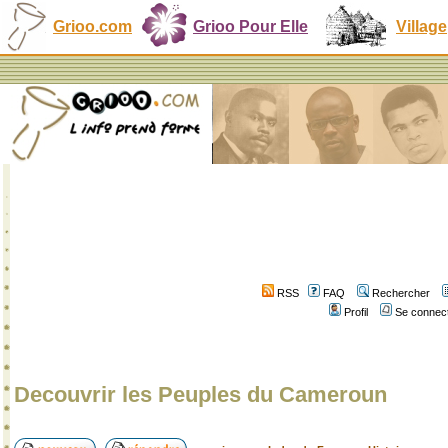
Grioo.com
Grioo Pour Elle
Village
RSS
FAQ
Rechercher
Profil
Se connect
Decouvrir les Peuples du Cameroun