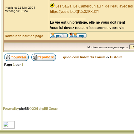
Les Sawa: Le Cameroun au fil de l’eau avec les
Inscrit le: 11 Mar 2004
Messages: 3224
https://youtu.be/QPJc3ZFXd2Y
_________________
La vie est un privilege, elle ne vous doit rien!
Vous lui devez tout, en l'occurence votre vie
Revenir en haut de page
Montrer les messages depuis:
grioo.com Index du Forum
->
Histoire
Page
1
sur
1
Powered by
phpBB
© 2001 phpBB Group