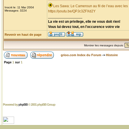
Les Sawa: Le Cameroun au fil de l’eau avec les
Inscrit le: 11 Mar 2004
Messages: 3224
https://youtu.be/QPJc3ZFXd2Y
_________________
La vie est un privilege, elle ne vous doit rien!
Vous lui devez tout, en l'occurence votre vie
Revenir en haut de page
Montrer les messages depuis:
grioo.com Index du Forum
->
Histoire
Page
1
sur
1
Powered by
phpBB
© 2001 phpBB Group