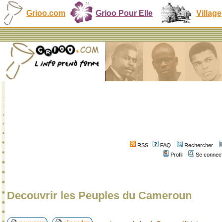
Grioo.com
Grioo Pour Elle
Village
RSS
FAQ
Rechercher
Profil
Se connect
Decouvrir les Peuples du Cameroun