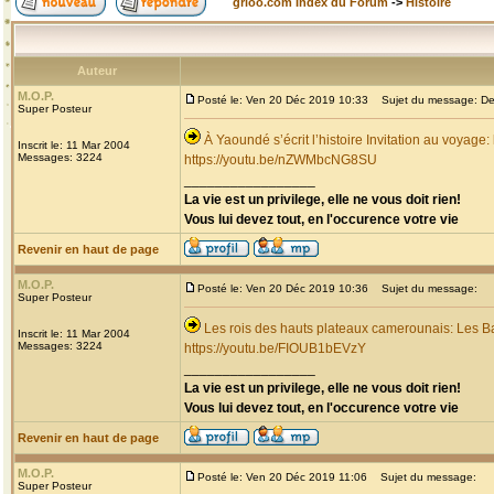
grioo.com Index du Forum
->
Histoire
Auteur
M.O.P.
Posté le: Ven 20 Déc 2019 10:33
Sujet du message: Dec
Super Posteur
À Yaoundé s’écrit l’histoire Invitation au voyage
Inscrit le: 11 Mar 2004
Messages: 3224
https://youtu.be/nZWMbcNG8SU
_________________
La vie est un privilege, elle ne vous doit rien!
Vous lui devez tout, en l'occurence votre vie
Revenir en haut de page
M.O.P.
Posté le: Ven 20 Déc 2019 10:36
Sujet du message:
Super Posteur
Les rois des hauts plateaux camerounais: Les B
Inscrit le: 11 Mar 2004
Messages: 3224
https://youtu.be/FIOUB1bEVzY
_________________
La vie est un privilege, elle ne vous doit rien!
Vous lui devez tout, en l'occurence votre vie
Revenir en haut de page
M.O.P.
Posté le: Ven 20 Déc 2019 11:06
Sujet du message:
Super Posteur