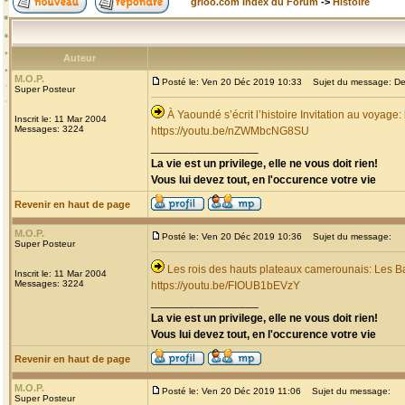
grioo.com Index du Forum
->
Histoire
Auteur
M.O.P.
Posté le: Ven 20 Déc 2019 10:33
Sujet du message: Dec
Super Posteur
À Yaoundé s’écrit l’histoire Invitation au voyage
Inscrit le: 11 Mar 2004
Messages: 3224
https://youtu.be/nZWMbcNG8SU
_________________
La vie est un privilege, elle ne vous doit rien!
Vous lui devez tout, en l'occurence votre vie
Revenir en haut de page
M.O.P.
Posté le: Ven 20 Déc 2019 10:36
Sujet du message:
Super Posteur
Les rois des hauts plateaux camerounais: Les B
Inscrit le: 11 Mar 2004
Messages: 3224
https://youtu.be/FIOUB1bEVzY
_________________
La vie est un privilege, elle ne vous doit rien!
Vous lui devez tout, en l'occurence votre vie
Revenir en haut de page
M.O.P.
Posté le: Ven 20 Déc 2019 11:06
Sujet du message:
Super Posteur