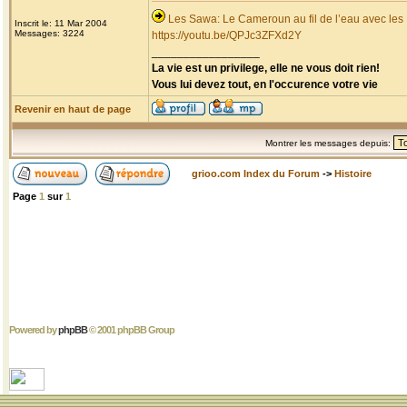
Les Sawa: Le Cameroun au fil de l’eau avec les
Inscrit le: 11 Mar 2004
Messages: 3224
https://youtu.be/QPJc3ZFXd2Y
_________________
La vie est un privilege, elle ne vous doit rien!
Vous lui devez tout, en l'occurence votre vie
Revenir en haut de page
Montrer les messages depuis:
grioo.com Index du Forum
->
Histoire
Page
1
sur
1
Powered by
phpBB
© 2001 phpBB Group