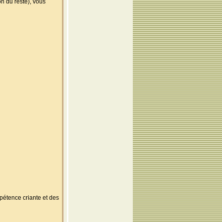
on du reste), vous
tence criante et des