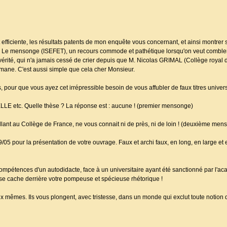
et efficiente, les résultats patents de mon enquête vous concernant, et ainsi montrer
ie. Le mensonge (ISEFET), un recours commode et pathétique lorsqu'on veut comble
 vérité, qui n'a jamais cessé de crier depuis que M. Nicolas GRIMAL (Collège royal 
mane. C'est aussi simple que cela cher Monsieur.
pour que vous ayez cet irrépressible besoin de vous affubler de faux titres univers
LE etc. Quelle thèse ? La réponse est : aucune ! (premier mensonge)
lant au Collège de France, ne vous connait ni de près, ni de loin ! (deuxième men
pour la présentation de votre ouvrage. Faux et archi faux, en long, en large et en
compétences d'un autodidacte, face à un universitaire ayant été sanctionné par l'a
i se cache derrière votre pompeuse et spécieuse rhétorique !
 mêmes. Ils vous plongent, avec tristesse, dans un monde qui exclut toute notion d