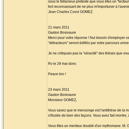
sous le fallacieux prétexte que vous êtes un "lecteu
fort reconnaissant de ne plus m'importuner à l'avenir 
Jean Charles Coovi GOMEZ.
21 mars 2011
Gaston Bosivaure
Merci pour votre réponse ! Nul besoin d'employer c
"détracteurs" seront édifiés par votre parcours unive
Je ne critiquais pas la "véracité" des thèses que vo
Rv le 29 mai donc
Peace bro !
23 mars 2011
Gaston Bosivaure
Monsieur GOMEZ,
Vous savez que le mensonge est l'antithèse de la m
s'illustre de bien des façons. Vous avez fait montre,
Vous êtes un menteur doublé d'un mythomane. M. GRI