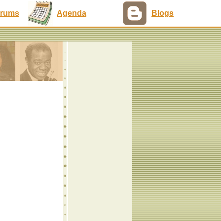
rums
Agenda
Blogs