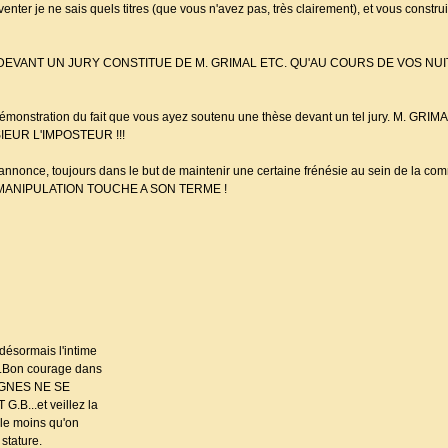
nter je ne sais quels titres (que vous n'avez pas, très clairement), et vous constru
EVANT UN JURY CONSTITUE DE M. GRIMAL ETC. QU'AU COURS DE VOS NUI
démonstration du fait que vous ayez soutenu une thèse devant un tel jury. M. GRIMA
SIEUR L'IMPOSTEUR !!!
 d'annonce, toujours dans le but de maintenir une certaine frénésie au sein de la c
S LA MANIPULATION TOUCHE A SON TERME !
ésormais l'intime
.Bon courage dans
AGNES NE SE
B...et veillez la
 le moins qu'on
stature.