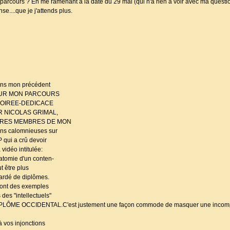
 parcours ? En me ramenant à la date du 29 mai (qui n'a rien à voir avec ma questi
se....que je j'attends plus.
dans mon précédent
 SUR MON PARCOURS
SOIREE-DEDICACE
R NICOLAS GRIMAL,
TRES MEMBRES DE MON
ons calomnieuses sur
qui a crû devoir
idéo intitulée:
Anatomie d'un conten-
t être plus
bardé de diplômes.
ont des exemples
 des "intellectuels"
PLÔME OCCIDENTAL.C'est justement une façon commode de masquer une incompé
à vos injonctions