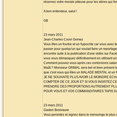
réservez votre morale piteuse pour les sbires qui for
A bon entendeur, salut !
GB
23 mars 2011
Jean-Charles Coovi Gomez
Vous êtes un fourbe et un hypocrite car vous avez te
passer pour quelqu'un qui voulait faire un reporta
encontre suite à la publication d'une vidéo sur Face
vous vous démasquez définitivement en utilisant un t
Comment pouvez-vous après ces contorsions satan
Maât ? Monsieur GRIMAL sera bel et bien présent le
que c'est vous qui êtes un MALADE MENTAL et u
JE NE SOUHAITE PLUS AVOIR LE MOINDRE ECH
COMPTER DE CE JOUR ET SI VOUS INSISTEZ C
PRENDRE DES PROPORTIONS AUTREMENT PL
POUR VOUS ET VOS COMMANDITAIRES TAPIS DA
23 mars 2011
Gaston Bosivaure
Vous persistez et signez dans le mensonge le plus 