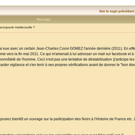
Voir le sujet précédent
Message
oquerie intellectuelle ?
 j'ai eue avec un certain Jean-Charles Coovi GOMEZ l'année dernière (2011). En eff
ume vers la fin mai 2011. Ce qui m'amenait à lui adresser un mail sur facebook et à 
honnêteté de l'homme. Ceci n'est pas une tentative de déstabilisation (j'anticipe les
 garder vigilance et s'en tenir à ses propres vérifications avant de donner le "bon di
siez bientôt un ouvrage sur la participation des Noirs à l'Histoire de France etc. J