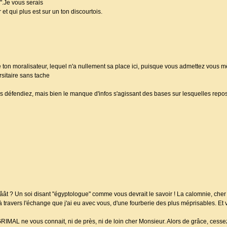
r".Je vous serais
et qui plus est sur un ton discourtois.
e ton moralisateur, lequel n'a nullement sa place ici, puisque vous admettez vous
rsitaire sans tache
us défendiez, mais bien le manque d'infos s'agissant des bases sur lesquelles repose
âât ? Un soi disant "égyptologue" comme vous devrait le savoir ! La calomnie, c
 à travers l'échange que j'ai eu avec vous, d'une fourberie des plus méprisables. Et 
MAL ne vous connait, ni de près, ni de loin cher Monsieur. Alors de grâce, cessez