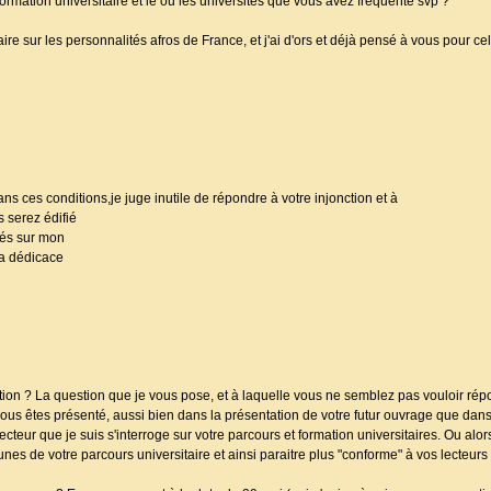
formation universitaire et le ou les universités que vous avez fréquenté svp ?
ire sur les personnalités afros de France, et j'ai d'ors et déjà pensé à vous pour c
ns ces conditions,je juge inutile de répondre à votre injonction et à
 serez édifié
és sur mon
la dédicace
on ? La question que je vous pose, et à laquelle vous ne semblez pas vouloir répon
vous êtes présenté, aussi bien dans la présentation de votre futur ouvrage que dans
ecteur que je suis s'interroge sur votre parcours et formation universitaires. Ou alors,
cunes de votre parcours universitaire et ainsi paraitre plus "conforme" à vos lecteurs