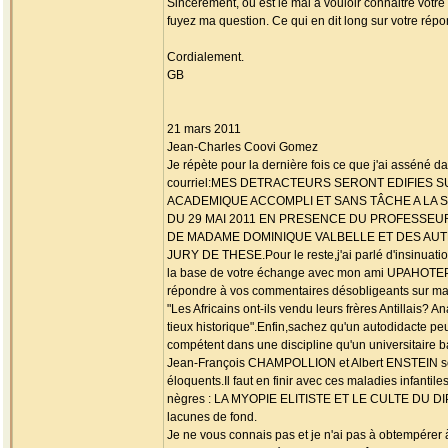
Sincèrement, où est le mal à vouloir connaitre votre
fuyez ma question. Ce qui en dit long sur votre répon
Cordialement.
GB
21 mars 2011
Jean-Charles Coovi Gomez
Je répète pour la dernière fois ce que j'ai asséné 
courriel:MES DETRACTEURS SERONT EDIFIES
ACADEMIQUE ACCOMPLI ET SANS TÂCHE A LA 
DU 29 MAI 2011 EN PRESENCE DU PROFESSEU
DE MADAME DOMINIQUE VALBELLE ET DES AU
JURY DE THESE.Pour le reste,j'ai parlé d'insinuati
la base de votre échange avec mon ami UPAHOTEP 
répondre à vos commentaires désobligeants sur ma v
"Les Africains ont-ils vendu leurs frères Antillais? 
tieux historique".Enfin,sachez qu'un autodidacte peu
compétent dans une discipline qu'un universitaire 
Jean-François CHAMPOLLION et Albert ENSTEIN s
éloquents.Il faut en finir avec ces maladies infantiles
nègres : LA MYOPIE ELITISTE ET LE CULTE DU DI
lacunes de fond.
Je ne vous connais pas et je n'ai pas à obtempérer 