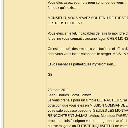
Vous êtes assez sournois pour continuer de vous inve
fumeux qu'inexistant.
MONSIEUR, VOUS N'AVEZ SOUTENU DE THESE D
LES PLUS DOUCES !
Vous êtes, en effet, incapables de faire la moindre 
force, ne vous connait d'aucune façon CHER MON
On est habitué, désormais, à vos facéties et effets
dont vous vous faites volontiers le berger. MAI
Et vos menaces pathétiques n'y feront rien...
GB
23 mars 2011
Jean-Charles Coovi Gomez
Je vous prenais pour un simple DETRACTEUR, j'ai d
coviction que vous êtes en MISSION COMMANDEE
votre sale et basse besogne! SEULES LES MONT
RENCONTRENT JAMAIS...Adieu, Monsieur l'AGENT G.
prochaine fois à soigner votre orthographe car c'est
puisse exiger d'un ELITISTE INQUISITEUR de votre 