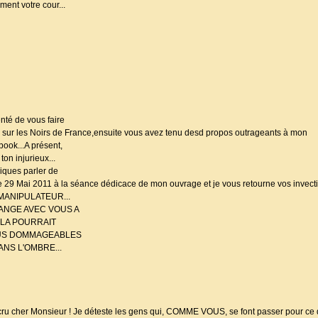
ment votre cour...
nté de vous faire
ge sur les Noirs de France,ensuite vous avez tenu desd propos outrageants à mon
book...A présent,
on injurieux...
iques parler de
 29 Mai 2011 à la séance dédicace de mon ouvrage et je vous retourne vos invecti
n MANIPULATEUR...
ANGE AVEC VOUS A
ELA POURRAIT
US DOMMAGEABLES
NS L'OMBRE...
cru cher Monsieur ! Je déteste les gens qui, COMME VOUS, se font passer pour ce q