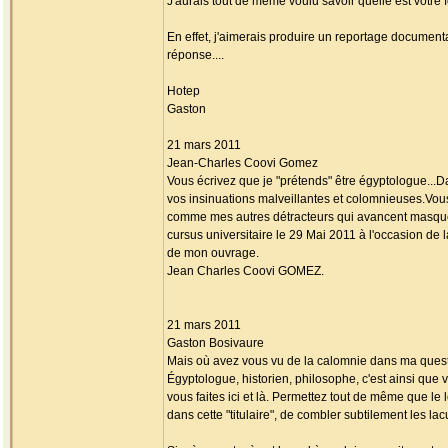
J'aurais tout de même voulu savoir quelle est votre 
En effet, j'aimerais produire un reportage documenta
réponse....
Hotep
Gaston
21 mars 2011
Jean-Charles Coovi Gomez
Vous écrivez que je "prétends" être égyptologue...Da
vos insinuations malveillantes et colomnieuses.Vous
comme mes autres détracteurs qui avancent masqu
cursus universitaire le 29 Mai 2011 à l'occasion de 
de mon ouvrage.
Jean Charles Coovi GOMEZ.
21 mars 2011
Gaston Bosivaure
Mais où avez vous vu de la calomnie dans ma questi
Égyptologue, historien, philosophe, c'est ainsi que 
vous faites ici et là. Permettez tout de même que le l
dans cette "titulaire", de combler subtilement les la