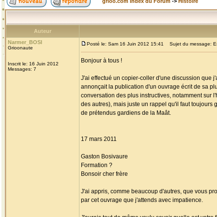
grioo.com Index du Forum
->
Histoire
Auteur
Narmer_BOSI
Posté le: Sam 16 Juin 2012 15:41
Sujet du message: Escr
Grioonaute
Bonjour à tous !
Inscrit le: 16 Juin 2012
Messages: 7
J'ai effectué un copier-coller d'une discussion que
annonçait la publication d'un ouvrage écrit de sa pl
conversation des plus instructives, notamment sur l'
des autres), mais juste un rappel qu'il faut toujours
de prétendus gardiens de la Maât.
17 mars 2011
Gaston Bosivaure
Formation ?
Bonsoir cher frère
J'ai appris, comme beaucoup d'autres, que vous propo
par cet ouvrage que j'attends avec impatience.