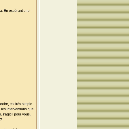
ela. En espérant une
dre, est très simple.
 les interventions que
 s'agit il pour vous,
 ?