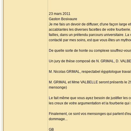
23 mars 2011
Gaston Bosivaure
Je me fais un devoir de diffuser, d'une façon large 
accablantes les diverses facettes de votre fourber
failles, dans un prétendu parcours universitaire. La
contacté par mes soins, est que vous êtes un mytho
De quelle sorte de honte ou complexe souffrez-vous, 
Un jury de thèse composé de N. GRIMAL, D. VALBEL
M. Nicolas GRIMAL, respectabel égyptologue travail
M. GRIMAL et Mme VALBELLE seront présents le 29/05 
mensonge)
Le fait même que vous ayez besoin de justifier les 
les creux de votre argumentation et la fourberie qu
Finalement, ce sont vos mensonges qui parlent d'eux
dommage...
GB