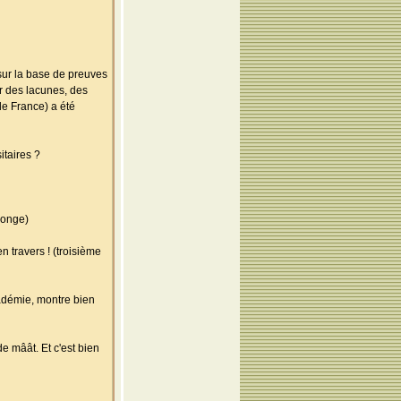
 sur la base de preuves
r des lacunes, des
de France) a été
itaires ?
songe)
 travers ! (troisième
cadémie, montre bien
e mâât. Et c'est bien