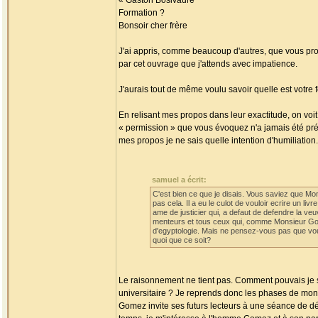
« Gaston Bosivaure
Formation ?
Bonsoir cher frère
J'ai appris, comme beaucoup d'autres, que vous propo
par cet ouvrage que j'attends avec impatience.
J'aurais tout de même voulu savoir quelle est votre 
En relisant mes propos dans leur exactitude, on vo
« permission » que vous évoquez n'a jamais été pré
mes propos je ne sais quelle intention d'humiliation.
samuel a écrit:
C'est bien ce que je disais. Vous saviez que Mo
pas cela. Il a eu le culot de vouloir ecrire un li
ame de justicier qui, a defaut de defendre la veu
menteurs et tous ceux qui, comme Monsieur Gomez
d'egyptologie. Mais ne pensez-vous pas que vous
quoi que ce soit?
Le raisonnement ne tient pas. Comment pouvais je sa
universitaire ? Je reprends donc les phases de mon d
Gomez invite ses futurs lecteurs à une séance de d