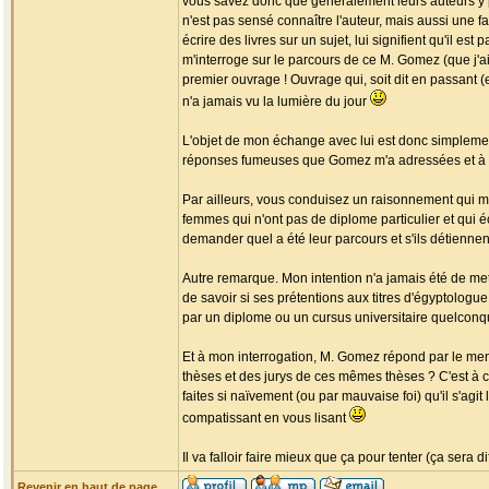
vous savez donc que généralement leurs auteurs y p
n'est pas sensé connaître l'auteur, mais aussi une 
écrire des livres sur un sujet, lui signifient qu'il 
m'interroge sur le parcours de ce M. Gomez (que j'a
premier ouvrage ! Ouvrage qui, soit dit en passant (
n'a jamais vu la lumière du jour
L'objet de mon échange avec lui est donc simplemen
réponses fumeuses que Gomez m'a adressées et à votre
Par ailleurs, vous conduisez un raisonnement qui m
femmes qui n'ont pas de diplome particulier et qui 
demander quel a été leur parcours et s'ils détiennent 
Autre remarque. Mon intention n'a jamais été de met
de savoir si ses prétentions aux titres d'égyptologue e
par un diplome ou un cursus universitaire quelconque.
Et à mon interrogation, M. Gomez répond par le men
thèses et des jurys de ces mêmes thèses ? C'est à c
faites si naïvement (ou par mauvaise foi) qu'il s'ag
compatissant en vous lisant
Il va falloir faire mieux que ça pour tenter (ça sera 
Revenir en haut de page