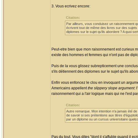
3. Vous ecrivez encore:
Citation:
Par ailleurs, vous conduisez un raisonnement qu
écrivent tout de même des livres sur des sujets
diplomes sur le sujet qu'ils abordent ? A quoi sert
Peut-etre bien que mon raisonnement est curieux mais 
existe des hommes et femmes qui n'ont pas de diplome
Puis de la vous glissez subrepticement une conclusi
s'ils détiennent des diplomes sur le sujet qu'ils abord
Enfin vous enfoncez le clou en invoquant un argument q
Americains appellent
the slippery slope argument
: 
raisonnement qui a l'air logique mais qui ne l'est p
Citation:
Autre remarque. Mon intention n'a jamais été de 
de savoir si ses prétentions aux titres d'égyptolog
par un diplome ou un cursus universitaire quelcon
Pas du tout. Vous dites ''dont il s'affuble quand il ecri