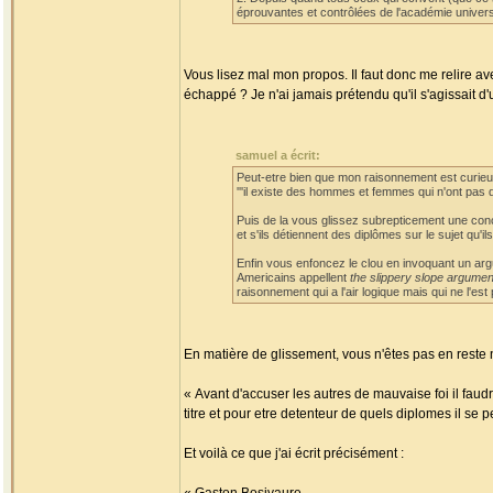
éprouvantes et contrôlées de l'académie universi
Vous lisez mal mon propos. Il faut donc me relire a
échappé ? Je n'ai jamais prétendu qu'il s'agissait d'un
samuel a écrit:
Peut-etre bien que mon raisonnement est curieux 
'''il existe des hommes et femmes qui n'ont pas d
Puis de la vous glissez subrepticement une conc
et s'ils détiennent des diplômes sur le sujet qu'ils
Enfin vous enfoncez le clou en invoquant un argume
Americains appellent
the slippery slope argumen
raisonnement qui a l'air logique mais qui ne l'es
En matière de glissement, vous n'êtes pas en reste 
« Avant d'accuser les autres de mauvaise foi il fa
titre et pour etre detenteur de quels diplomes il se pe
Et voilà ce que j'ai écrit précisément :