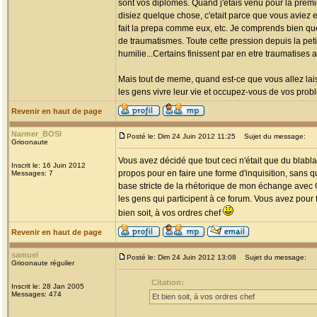
sont vos diplomes. Quand j'etais venu pour la premier
disiez quelque chose, c'etait parce que vous aviez 
fait la prepa comme eux, etc. Je comprends bien qu
de traumatismes. Toute cette pression depuis la peti
humilie...Certains finissent par en etre traumatises a
Mais tout de meme, quand est-ce que vous allez laiss
les gens vivre leur vie et occupez-vous de vos prob
Revenir en haut de page
Narmer_BOSI
Posté le: Dim 24 Juin 2012 11:25
Sujet du message:
Grioonaute
Vous avez décidé que tout ceci n'était que du blab
Inscrit le: 16 Juin 2012
propos pour en faire une forme d'inquisition, sans qu
Messages: 7
base stricte de la rhétorique de mon échange avec G
les gens qui participent à ce forum. Vous avez pour f
bien soit, à vos ordres chef
Revenir en haut de page
samuel
Posté le: Dim 24 Juin 2012 13:08
Sujet du message:
Grioonaute régulier
Citation:
Inscrit le: 28 Jan 2005
Messages: 474
Et bien soit, à vos ordres chef