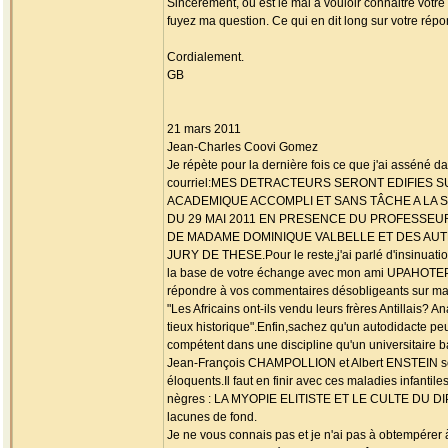
Sincèrement, où est le mal à vouloir connaitre votre
fuyez ma question. Ce qui en dit long sur votre répon
Cordialement.
GB
21 mars 2011
Jean-Charles Coovi Gomez
Je répète pour la dernière fois ce que j'ai asséné 
courriel:MES DETRACTEURS SERONT EDIFIES
ACADEMIQUE ACCOMPLI ET SANS TÂCHE A LA 
DU 29 MAI 2011 EN PRESENCE DU PROFESSEU
DE MADAME DOMINIQUE VALBELLE ET DES AU
JURY DE THESE.Pour le reste,j'ai parlé d'insinuati
la base de votre échange avec mon ami UPAHOTEP 
répondre à vos commentaires désobligeants sur ma v
"Les Africains ont-ils vendu leurs frères Antillais? 
tieux historique".Enfin,sachez qu'un autodidacte peu
compétent dans une discipline qu'un universitaire 
Jean-François CHAMPOLLION et Albert ENSTEIN s
éloquents.Il faut en finir avec ces maladies infantiles
nègres : LA MYOPIE ELITISTE ET LE CULTE DU DI
lacunes de fond.
Je ne vous connais pas et je n'ai pas à obtempérer 