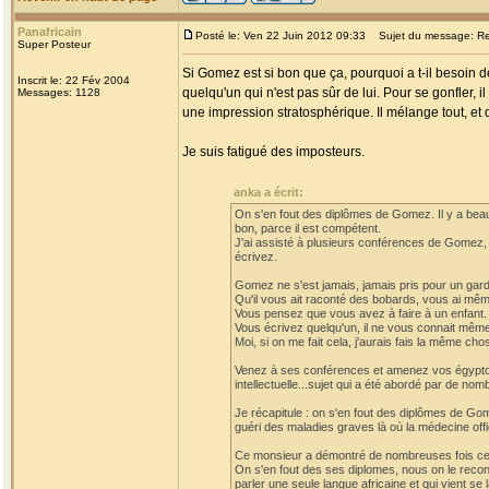
Panafricain
Posté le: Ven 22 Juin 2012 09:33
Sujet du message: Re:
Super Posteur
Si Gomez est si bon que ça, pourquoi a t-il besoin d
Inscrit le: 22 Fév 2004
quelqu'un qui n'est pas sûr de lui. Pour se gonfler, il
Messages: 1128
une impression stratosphérique. Il mélange tout, e
Je suis fatigué des imposteurs.
anka a écrit:
On s'en fout des diplômes de Gomez. Il y a beau
bon, parce il est compétent.
J'ai assisté à plusieurs conférences de Gomez
écrivez.
Gomez ne s'est jamais, jamais pris pour un gar
Qu'il vous ait raconté des bobards, vous ai même 
Vous pensez que vous avez à faire à un enfant.
Vous écrivez quelqu'un, il ne vous connait mêm
Moi, si on me fait cela, j'aurais fais la même ch
Venez à ses conférences et amenez vos égyptolo
intellectuelle...sujet qui a été abordé par de nom
Je récapitule : on s'en fout des diplômes de G
guéri des maladies graves là où la médecine off
Ce monsieur a démontré de nombreuses fois ces c
On s'en fout des ses diplomes, nous on le re
parler une seule langue africaine et qui vient se