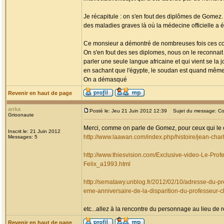
Je récapitule : on s'en fout des diplômes de Gomez
des maladies graves là où la médecine officielle 
Ce monsieur a démontré de nombreuses fois ces compé
On s'en fout des ses diplomes, nous on le reconn
parler une seule langue africaine et qui vient se la
en sachant que l'égypte, le soudan est quand même s
On a démasqué
Revenir en haut de page
anka
Posté le: Jeu 21 Juin 2012 12:39
Sujet du message: Co
Grioonaute
Merci, comme on parle de Gomez, pour ceux qui le co
Inscrit le: 21 Juin 2012
http://www.laawan.com/index.php/histoire/jean-cha
Messages: 5
http://www.thiesvision.com/Exclusive-video-Le-Pr
Felix_a1993.html
http://sematawy.unblog.fr/2012/02/10/adresse-du-pr
eme-anniversaire-de-la-disparition-du-professeur-c
etc...allez à la rencontre du personnage au lieu de 
Revenir en haut de page