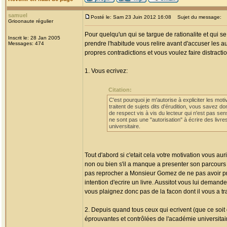
samuel
Posté le: Sam 23 Juin 2012 16:08
Sujet du message:
Grioonaute régulier
Pour quelqu'un qui se targue de rationalite et qui
Inscrit le: 28 Jan 2005
prendre l'habitude vous relire avant d'accuser les a
Messages: 474
propres contradictions et vous voulez faire distractio
1. Vous ecrivez:
Citation:
C'est pourquoi je m'autorise à expliciter les mo
traitent de sujets dits d'érudition, vous savez
de respect vis à vis du lecteur qui n'est pas se
ne sont pas une "autorisation" à écrire des livres
universitaire.
Tout d'abord si c'etait cela votre motivation vous au
non ou bien s'il a manque a presenter son parcours
pas reprocher a Monsieur Gomez de ne pas avoir pres
intention d'ecrire un livre. Aussitot vous lui deman
vous plaignez donc pas de la facon dont il vous a tra
2. Depuis quand tous ceux qui ecrivent (que ce soit d
éprouvantes et contrôlées de l'académie universitair