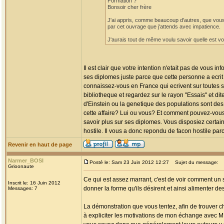
Formation ?
Bonsoir cher frère
J'ai appris, comme beaucoup d'autres, que vous p
par cet ouvrage que j'attends avec impatience.
J'aurais tout de même voulu savoir quelle est vo
Il est clair que votre intention n'etait pas de vou
ses diplomes juste parce que cette personne a ecrit s
connaissez-vous en France qui ecrivent sur toutes sor
bibliotheque et regardez sur le rayon ''Essais'' et d
d'Einstein ou la genetique des populations sont de
cette affaire? Lui ou vous? Et comment pouvez-vous e
savoir plus sur ses diplomes. Vous disposiez certain
hostile. Il vous a donc repondu de facon hostile parc
Revenir en haut de page
Narmer_BOSI
Posté le: Sam 23 Juin 2012 12:27
Sujet du message:
Grioonaute
Ce qui est assez marrant, c'est de voir comment un 
Inscrit le: 16 Juin 2012
donner la forme qu'ils désirent et ainsi alimenter de
Messages: 7
La démonstration que vous tentez, afin de trouver c
à expliciter les motivations de mon échange avec M. G