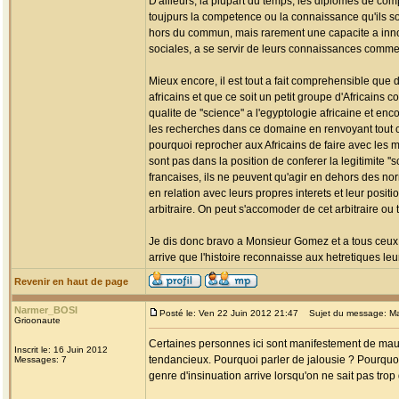
D'ailleurs, la plupart du temps, les diplomes de com
toujpurs la competence ou la connaissance qu'ils s
hors du commun, mais rarement une capacite a innov
sociales, a se servir de leurs connaissances comme d'
Mieux encore, il est tout a fait comprehensible qu
africains et que ce soit un petit groupe d'Africains 
qualite de ''science'' a l'egyptologie africaine et enc
les recherches dans ce domaine en renvoyant tout ce
pourquoi reprocher aux Africains de faire avec les 
sont pas dans la position de conferer la legitimite ''s
francaises, ils ne peuvent qu'agir en dehors des nor
en relation avec leurs propres interets et leur positio
arbitraire. On peut s'accomoder de cet arbitraire ou t
Je dis donc bravo a Monsieur Gomez et a tous ceux 
arrive que l'histoire reconnaisse aux hetretiques leu
Revenir en haut de page
Narmer_BOSI
Posté le: Ven 22 Juin 2012 21:47
Sujet du message: Mauv
Grioonaute
Certaines personnes ici sont manifestement de mauva
Inscrit le: 16 Juin 2012
tendancieux. Pourquoi parler de jalousie ? Pourqu
Messages: 7
genre d'insinuation arrive lorsqu'on ne sait pas trop q