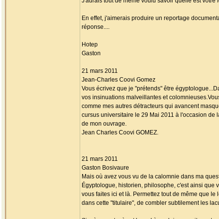
J'aurais tout de même voulu savoir quelle est votre 
En effet, j'aimerais produire un reportage documenta
réponse....
Hotep
Gaston
21 mars 2011
Jean-Charles Coovi Gomez
Vous écrivez que je "prétends" être égyptologue...Da
vos insinuations malveillantes et colomnieuses.Vous
comme mes autres détracteurs qui avancent masqu
cursus universitaire le 29 Mai 2011 à l'occasion de 
de mon ouvrage.
Jean Charles Coovi GOMEZ.
21 mars 2011
Gaston Bosivaure
Mais où avez vous vu de la calomnie dans ma questi
Égyptologue, historien, philosophe, c'est ainsi que 
vous faites ici et là. Permettez tout de même que le l
dans cette "titulaire", de combler subtilement les la