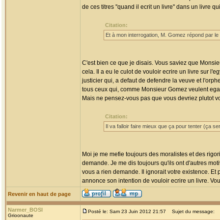
de ces titres ''quand il ecrit un livre'' dans un livre q
Citation:
Et à mon interrogation, M. Gomez répond par le
C'est bien ce que je disais. Vous saviez que Monsie
cela. Il a eu le culot de vouloir ecrire un livre sur
justicier qui, a defaut de defendre la veuve et l'orp
tous ceux qui, comme Monsieur Gomez veulent egarer 
Mais ne pensez-vous pas que vous devriez plutot vou
Citation:
Il va falloir faire mieux que ça pour tenter (ça se
Moi je me mefie toujours des moralistes et des rigo
demande. Je me dis toujours qu'ils ont d'autres moti
vous a rien demande. Il ignorait votre existence. Et
annonce son intention de vouloir ecrire un livre. Vo
Revenir en haut de page
Narmer_BOSI
Posté le: Sam 23 Juin 2012 21:57
Sujet du message:
Grioonaute