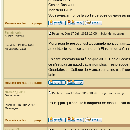
Gaston Bosivaure
Monsieur GOMEZ,
Vous aviez annoncé la sortie de votre ouvrage au mo
Revenir en haut de page
Panafricain
Posté le: Dim 17 Juin 2012 12:00
Sujet du message:
Super Posteur
Merci pour le post qui est tout simplement édifiant..
Inscrit le: 22 Fév 2004
autodidacte, sans se comparer à Einstein ou à Cha
Messages: 1128
En effet, contrairement à ce que dit JC Coovi Gomez,
ce n'est pas un autodidacte non plus. Très précoce, i
Orientales au Collège de France et maîtrisait à l'âg
latin...
Revenir en haut de page
Narmer_BOSI
Posté le: Lun 18 Juin 2012 18:26
Sujet du message: :-/
Grioonaute
Pour qqun qui pontifie à longueur de discours sur la v
Inscrit le: 16 Juin 2012
Messages: 7
Revenir en haut de page
numero 7