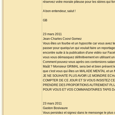
réservez votre morale piteuse pour les sbires qui for
A bon entendeur, salut !
GB
23 mars 2011
Jean-Charles Coovi Gomez
Vous êtes un fourbe et un hypocrite car vous avez te
passer pour quelqu'un qui voulait faire un reporta
encontre suite à la publication d'une vidéo sur Face
vous vous démasquez définitivement en utilisant un t
Comment pouvez-vous après ces contorsions satan
Maât ? Monsieur GRIMAL sera bel et bien présent le
que c'est vous qui êtes un MALADE MENTAL et u
JE NE SOUHAITE PLUS AVOIR LE MOINDRE ECH
COMPTER DE CE JOUR ET SI VOUS INSISTEZ C
PRENDRE DES PROPORTIONS AUTREMENT PL
POUR VOUS ET VOS COMMANDITAIRES TAPIS DA
23 mars 2011
Gaston Bosivaure
Vous persistez et signez dans le mensonge le plus 