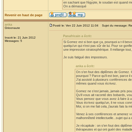
en sachant que l'égypte, le soudan est quand mê
On a démasqué
Revenir en haut de page
anka
Posté le: Ven 22 Juin 2012 11:04
Sujet du message: Re:
Grioonaute
Panafricain a écrit:
Inscrit le: 21 Juin 2012
Messages: 5
Si Gomez est si bon que ça, pourquoi a t-il besoi
quelqu'un qui n'est pas sûr de lui. Pour se gonfler,
une impression stratosphérique. Il mélange tout
Je suis fatigué des imposteurs.
anka a écrit:
On s'en fout des diplômes de Gomez. Il
pourquoi ? Parce qu'il est bon, parce il
J'ai assisté à plusieurs conférences 
mêmes quand vous écrivez.
Gomez ne s'est jamais, jamais pris pou
Qu'il vous ait raconté des bobards, vous
Vous pensez que vous avez à faire à u
Vous écrivez quelqu'un, il ne vous con
Moi, si on me fait cela, j'aurais fais l
Venez à ses conférences et amenez vos 
malhonnêteté intellectuelle...sujet qui 
Je récapitule : on s'en fout des dipl
thérapeutes et qui ont guéri des malad