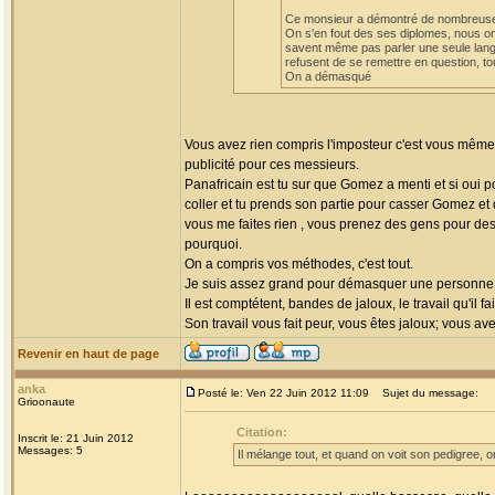
Ce monsieur a démontré de nombreuses f
On s'en fout des ses diplomes, nous o
savent même pas parler une seule langue
refusent de se remettre en question, to
On a démasqué
Vous avez rien compris l'imposteur c'est vous mêmes
publicité pour ces messieurs.
Panafricain est tu sur que Gomez a menti et si oui 
coller et tu prends son partie pour casser Gomez et 
vous me faites rien , vous prenez des gens pour des
pourquoi.
On a compris vos méthodes, c'est tout.
Je suis assez grand pour démasquer une personne, v
Il est comptétent, bandes de jaloux, le travail qu'il 
Son travail vous fait peur, vous êtes jaloux; vous 
Revenir en haut de page
anka
Posté le: Ven 22 Juin 2012 11:09
Sujet du message:
Grioonaute
Citation:
Inscrit le: 21 Juin 2012
Messages: 5
Il mélange tout, et quand on voit son pedigree,