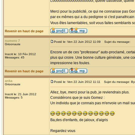
Loooooooooooooooooool, quelle bassesse, quelle ma
Merci pour la publicité, ce qui ne connaisse pas Gom
par ex mêmes qui a du pedigree si c'est panafricai
Vous êtes lamentables, soit vous faites semblants s
Revenir en haut de page
numero 7
Posté le: Ven 22 Juin 2012 11:09
Sujet du message:
Grioonaute
Encore un de ces "professeur" auto-proclamé, certain
Inscrit le: 10 Fév 2012
plus qui croire. Une bonne culture générale, une c
Messages: 45
impressionne les foules.
Revenir en haut de page
anka
Posté le: Ven 22 Juin 2012 11:11
Sujet du message: By
Grioonaute
Allez, bye, merci pour la pub, je reviendrais plus.
Inscrit le: 21 Juin 2012
Considérons que je suis Gomez :
Messages: 5
Un individu que je connais pas m'envoie un mail sur 
Ba,des d'enfants, de jaloux, d'aigris
Regardez vous