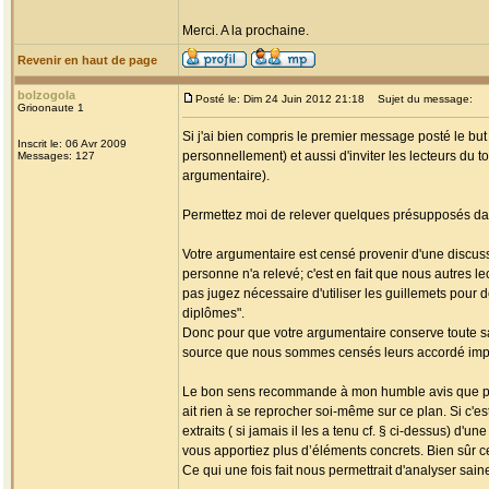
Merci. A la prochaine.
Revenir en haut de page
bolzogola
Posté le: Dim 24 Juin 2012 21:18
Sujet du message:
Grioonaute 1
Si j'ai bien compris le premier message posté le bu
Inscrit le: 06 Avr 2009
personnellement) et aussi d'inviter les lecteurs du to
Messages: 127
argumentaire).
Permettez moi de relever quelques présupposés dan
Votre argumentaire est censé provenir d'une discussi
personne n'a relevé; c'est en fait que nous autres 
pas jugez nécessaire d'utiliser les guillemets pour
diplômes".
Donc pour que votre argumentaire conserve toute sa
source que nous sommes censés leurs accordé impl
Le bon sens recommande à mon humble avis que pour 
ait rien à se reprocher soi-même sur ce plan. Si c'
extraits ( si jamais il les a tenu cf. § ci-dessus) 
vous apportiez plus d’éléments concrets. Bien sûr ce
Ce qui une fois fait nous permettrait d'analyser sai