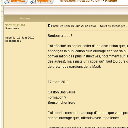
grioo.com Index du Forum
->
Histoire
Auteur
Narmer_BOSI
Posté le: Sam 16 Juin 2012 15:41
Sujet du message: Escr
Grioonaute
Bonjour à tous !
Inscrit le: 16 Juin 2012
Messages: 7
J'ai effectué un copier-coller d'une discussion que
annonçait la publication d'un ouvrage écrit de sa pl
conversation des plus instructives, notamment sur l'
des autres), mais juste un rappel qu'il faut toujours
de prétendus gardiens de la Maât.
17 mars 2011
Gaston Bosivaure
Formation ?
Bonsoir cher frère
J'ai appris, comme beaucoup d'autres, que vous propo
par cet ouvrage que j'attends avec impatience.