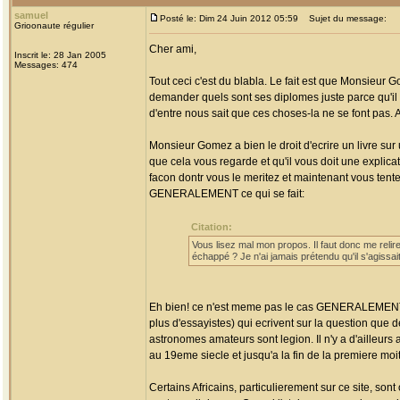
samuel
Posté le: Dim 24 Juin 2012 05:59
Sujet du message:
Grioonaute régulier
Cher ami,
Inscrit le: 28 Jan 2005
Messages: 474
Tout ceci c'est du blabla. Le fait est que Monsieur G
demander quels sont ses diplomes juste parce qu'il
d'entre nous sait que ces choses-la ne se font pas. 
Monsieur Gomez a bien le droit d'ecrire un livre sur 
que cela vous regarde et qu'il vous doit une explica
facon dontr vous le meritez et maintenant vous tentez
GENERALEMENT ce qui se fait:
Citation:
Vous lisez mal mon propos. Il faut donc me reli
échappé ? Je n'ai jamais prétendu qu'il s'agissait 
Eh bien! ce n'est meme pas le cas GENERALEMENT, pa
plus d'essayistes) qui ecrivent sur la question que 
astronomes amateurs sont legion. Il n'y a d'ailleu
au 19eme siecle et jusqu'a la fin de la premiere mo
Certains Africains, particulierement sur ce site, s