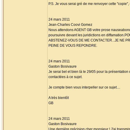
P.S. Je vous serai gré de me renvoyer cette "copie",
24 mars 2011
Jean-Charles Coovi Gomez
Nous attendons AGENT GB votre prose nauseabon
poursuivre devant les juridictions en diffamation
ABSTENEZ-VOUS DE ME CONTACTER...JE NE P
PEINE DE VOUS REPONDRE.
24 mars 2011
Gaston Bosivaure
Je serai bel et bien là le 29/05 pour la présentation
contactées à ce sujet.
Je compte bien vous interpeller sur ce sujet....
A très bientôt
GB
24 mars 2011
Gaston Bosivaure
Une dernière précision cher monsieur ! J'ai transmi