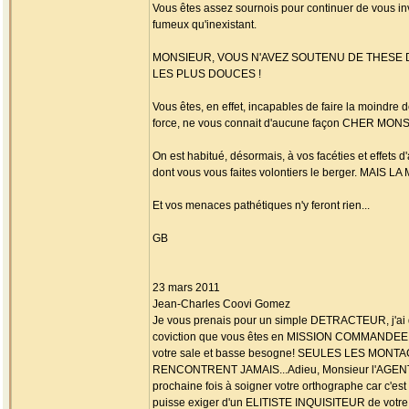
Vous êtes assez sournois pour continuer de vous inve
fumeux qu'inexistant.
MONSIEUR, VOUS N'AVEZ SOUTENU DE THESE D
LES PLUS DOUCES !
Vous êtes, en effet, incapables de faire la moindre 
force, ne vous connait d'aucune façon CHER MON
On est habitué, désormais, à vos facéties et effets
dont vous vous faites volontiers le berger. MAI
Et vos menaces pathétiques n'y feront rien...
GB
23 mars 2011
Jean-Charles Coovi Gomez
Je vous prenais pour un simple DETRACTEUR, j'ai d
coviction que vous êtes en MISSION COMMANDEE
votre sale et basse besogne! SEULES LES MONT
RENCONTRENT JAMAIS...Adieu, Monsieur l'AGENT G.
prochaine fois à soigner votre orthographe car c'est
puisse exiger d'un ELITISTE INQUISITEUR de votre 