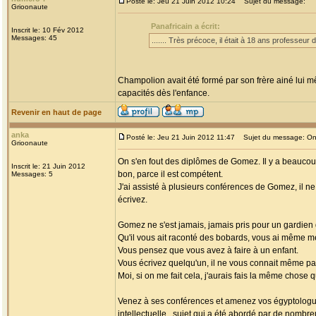
Posté le: Jeu 21 Juin 2012 10:24
Sujet du message:
Grioonaute
Panafricain a écrit:
Inscrit le: 10 Fév 2012
Messages: 45
....... Très précoce, il était à 18 ans professeur
Champolion avait été formé par son frère ainé lui mê
capacités dès l'enfance.
Revenir en haut de page
anka
Posté le: Jeu 21 Juin 2012 11:47
Sujet du message: Ons
Grioonaute
On s'en fout des diplômes de Gomez. Il y a beaucoup
Inscrit le: 21 Juin 2012
bon, parce il est compétent.
Messages: 5
J'ai assisté à plusieurs conférences de Gomez, il
écrivez.
Gomez ne s'est jamais, jamais pris pour un gardien
Qu'il vous ait raconté des bobards, vous ai même ment
Vous pensez que vous avez à faire à un enfant.
Vous écrivez quelqu'un, il ne vous connait même pa
Moi, si on me fait cela, j'aurais fais la même chose 
Venez à ses conférences et amenez vos égyptologues
intellectuelle...sujet qui a été abordé par de nombre