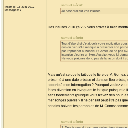
samuel a écrit:
Inscrit le: 16 Juin 2012
Messages: 7
Je passerai sur vos insultes.
Des insultes ? Où ça ? Si vous arrivez à m'en montre
samuel a écrit:
Tout d'abord si c'etait cela votre motivation vou
non ou bien s'il a manque a presenter son parc
pas reprocher a Monsieur Gomez de ne pas avoir
intention d'ecrire un livre. Aussitot vous lui d
Ne vous plaignez donc pas de la facon dont il vou
Mais qu'est ce que le fait que le livre de M. Gomez, q
présenté à une date précise et dans un lieu précis, n
apporte à mon interrogation ? Pourquoi voulez vous
faites diversion en invoquant le fait que puisque le 
sans fondements (puisque vous n'avez rien pour les 
mensonges puérils ? Il ne pensait peut être pas que j'a
certains boivent les paraboles de M. Gomez comme le
samuel a écrit:
2. Depuis quand tous ceux qui ecrivent (que ce so