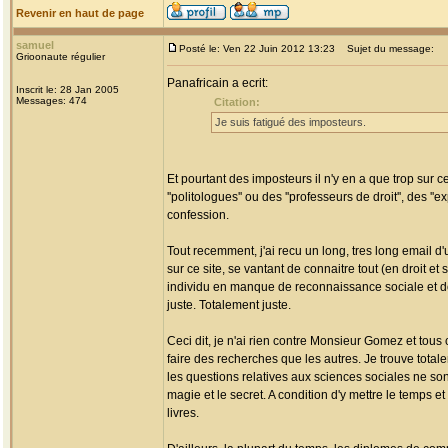
Revenir en haut de page
samuel
Posté le: Ven 22 Juin 2012 13:23
Sujet du message:
Grioonaute régulier
Panafricain a ecrit:
Inscrit le: 28 Jan 2005
Messages: 474
Citation:
Je suis fatigué des imposteurs.
Et pourtant des imposteurs il n'y en a que trop sur c
''politologues'' ou des ''professeurs de droit'', des '
confession.
Tout recemment, j'ai recu un long, tres long email d
sur ce site, se vantant de connaitre tout (en droit et
individu en manque de reconnaissance sociale et donc
juste. Totalement juste.
Ceci dit, je n'ai rien contre Monsieur Gomez et tous
faire des recherches que les autres. Je trouve tota
les questions relatives aux sciences sociales ne sont
magie et le secret. A condition d'y mettre le temps e
livres.