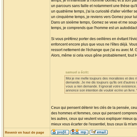
temps, je m'intéresse à l'homme Gomez et à son parc
un parcours sans faille et notamment une thèse qu'
un quatrième temps, j'ai la curiosité d'aller vérif
un cinquième temps, je reviens vers Gomez pour lui 
Dans un sixième temps, Gomez se vexe et me soupçon
temps, je comprends que l'homme est un autodidacte
Si vous préférez porter des oeillères en évitant l'évi
enfoncent encore plus que vous ne l'êtes déjà. Vous
ressort nettement de l'échange que j'ai eu avec M. G
Alors, même si cela vous gêne probablement, tout Ho
samuel a écrit:
Moi je me mefie toujours des moralistes et des r
demande. Je me dis toujours qu'ils ont d'autres 
vous a rien demande. Il ignorait votre existence.
annonce son intention de vouloir ecrire un livre
Ceux qui pensent détenir les clés de la pensée, ceux
des hommes et femmes, ceux qui pensent comprend
les autres, ceux qui veulent vous expliquer mieux q
mieux vous écarter de l'essentiel, tous ceux là m'am
Revenir en haut de page