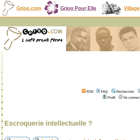
Grioo.com
Grioo Pour Elle
Village
RSS
FAQ
Rechercher
Profil
Se connect
Escroquerie intellectuelle ?