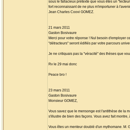
sous le fallacieux prétexte que vous êtes un "lecteu
fort reconnaissant de ne plus m'importuner à l'avenir 
Jean Charles Coovi GOMEZ.
21 mars 2011
Gaston Bosivaure
Merci pour votre réponse ! Nul besoin d'employer c
"détracteurs" seront édifiés par votre parcours unive
Je ne critiquais pas la "véracité" des thèses que vo
Rv le 29 mai donc
Peace bro !
23 mars 2011
Gaston Bosivaure
Monsieur GOMEZ,
Vous savez que le mensonge est l'antithèse de la m
s'illustre de bien des façons. Vous avez fait montre,
Vous êtes un menteur doublé d'un mythomane. M. GRI