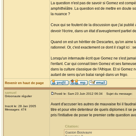
La question n'est pas de savoir si Gomez est compé
amphithéâtre. La question est de mettre en doute son
la nuance ?
Ceux qui se foutent de la discussion que j'ai publié a
devoir l'écrire, dans un état d'aveuglement partiel de
Quand on est un héritier de Descartes, qu'on aime l
rationnel. Or, c'est exactement ce dont il s'agit ici
Lorsqu'un internaute écrit que Gomez ne s'est jamais 
l'enfant. Car qui connait bien Gomez et ses fameuses
dans la culture classique de l'Afrique. Et si Gomez
autant de sens qu'un balai rangé dans un frigo.
Revenir en haut de page
samuel
Posté le: Sam 23 Juin 2012 06:34
Sujet du message:
Grioonaute régulier
Avant d'accuser les autres de mauvaise foi il faud
Inscrit le: 28 Jan 2005
titre et pour etre detenteur de quels diplomes il se p
Messages: 474
pris l'initiative de poser le premier cette question
Citation:
Gaston Bosivaure