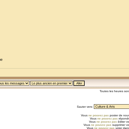
me
Toutes les heures so
Sauter vers:
Vous
ne pouvez pas
poster de nouv
Vous
ne pouvez pas
répondr
Vous
ne pouvez pas
éditer v
Vous
ne pouvez pas
supprimer v
Vous
ne pouvez pas
voter dans