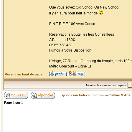
Que vous soyez Old School Ou New School,
il y en aura pour tout le monde
E N T R E E 10€ Avec Conso
Réservations Bouteilles très Conseillées
A Partir de 130€
06 65 738 438
Fumoir à Votre Disposition
L'étage, 77 Rue du Faubourg du temple, paris 10è
Métro Goncourt – Ligne 11
Revenir en haut de page
Montrer les messages depuis:
grioo.com Index du Forum
->
Culture & Arts
Page
1
sur
1