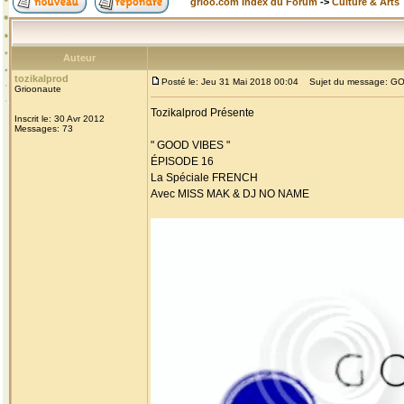
grioo.com Index du Forum
->
Culture & Arts
Auteur
tozikalprod
Posté le: Jeu 31 Mai 2018 00:04
Sujet du message: GOO
Grioonaute
Tozikalprod Présente
Inscrit le: 30 Avr 2012
Messages: 73
" GOOD VIBES "
ÉPISODE 16
La Spéciale FRENCH
Avec MISS MAK & DJ NO NAME