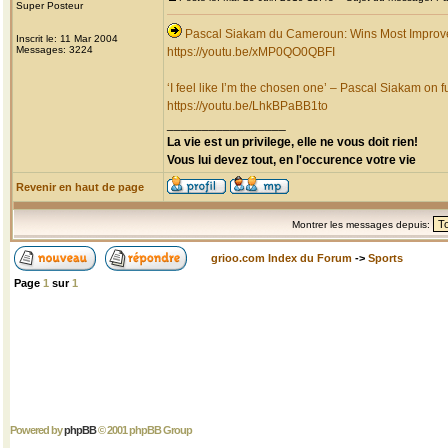
Super Posteur
Pascal Siakam du Cameroun: Wins Most Improv
Inscrit le: 11 Mar 2004
Messages: 3224
https://youtu.be/xMP0QO0QBFI
‘I feel like I’m the chosen one’ – Pascal Siakam on fu
https://youtu.be/LhkBPaBB1to
_________________
La vie est un privilege, elle ne vous doit rien!
Vous lui devez tout, en l'occurence votre vie
Revenir en haut de page
Montrer les messages depuis:
grioo.com Index du Forum
->
Sports
Page
1
sur
1
Powered by
phpBB
© 2001 phpBB Group