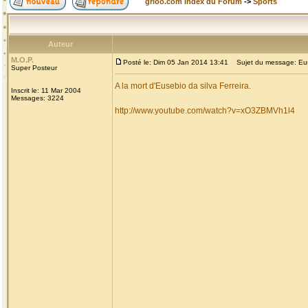
grioo.com Index du Forum
->
Sports
Auteur
M.O.P.
Posté le: Dim 05 Jan 2014 13:41
Sujet du message: Eusebi
Super Posteur
A la mort d'Eusebio da silva Ferreira.
Inscrit le: 11 Mar 2004
Messages: 3224
http://www.youtube.com/watch?v=xO3ZBMVh1l4