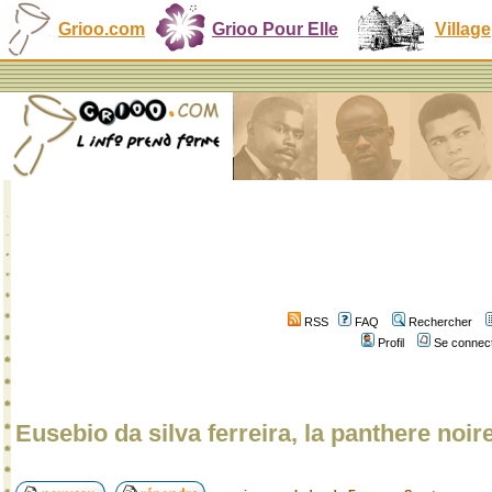
Grioo.com
Grioo Pour Elle
Village
RSS
FAQ
Rechercher
Profil
Se connect
Eusebio da silva ferreira, la panthere noire