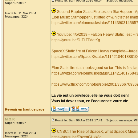
Posté le: Sam 06 Avr 2019 08:04
Sujet du message:
Super Posteur
Second Raptor Static Fire test on StarHopper - Ap
Inscrit le: 11 Mar 2004
Messages: 3224
Elon Musk: Starhopper just lifted off & hit tether limit
https://twitter.com/elonmusk/status/111439031456
Youtube: 4/5/2019 - Falcon Heavy Static Test Fir
https://youtu.be/D-TLTPddtKg
SpaceX:Static fire of Falcon Heavy complete—target
https://twitter.com/SpaceX/status/11142104018881
Elon:Static fire data looks good so far. This is firs
https://twitter.com/elonmusk/status/111421401768
https://www.flickr.com/photos/spiel2001/336676936
_________________
La vie est un privilege, elle ne vous doit rien!
Vous lui devez tout, en l'occurence votre vie
Revenir en haut de page
M.O.P.
Posté le: Sam 06 Avr 2019 17:41
Sujet du message: Wha
Super Posteur
CNBC: The Rise of SpaceX, what SpaceX Means
Inscrit le: 11 Mar 2004
Messages: 3224
https://youtu.be/FbzegGHkk8c