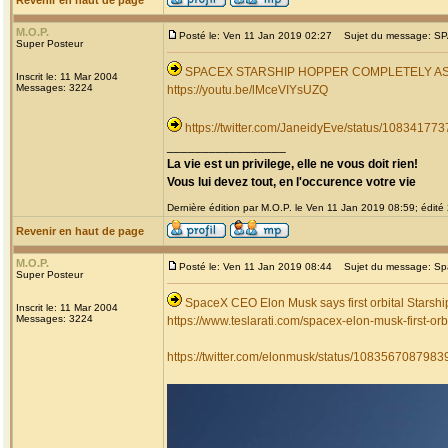
Revenir en haut de page
M.O.P.
Posté le: Ven 11 Jan 2019 02:27
Sujet du message: 
Super Posteur
SPACEX STARSHIP HOPPER COMPLETELY A
Inscrit le: 11 Mar 2004
Messages: 3224
https://youtu.be/lMceVIYsUZQ
https://twitter.com/JaneidyEve/status/1083417
_________________
La vie est un privilege, elle ne vous doit rien!
Vous lui devez tout, en l'occurence votre vie
Dernière édition par M.O.P. le Ven 11 Jan 2019 08:59; édité 
Revenir en haut de page
M.O.P.
Posté le: Ven 11 Jan 2019 08:44
Sujet du message: Spac
Super Posteur
SpaceX CEO Elon Musk says first orbital Starshi
Inscrit le: 11 Mar 2004
Messages: 3224
https://www.teslarati.com/spacex-elon-musk-first-orb
https://twitter.com/elonmusk/status/108356708798