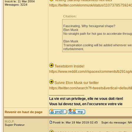
Testing Starship heatshield hex tiles
Inscrit le: 11 Mar 2004
Messages: 3224
https://twitter.com/elonmusk/status/110737857592
Citation:
Fascinating. Why hexagonal shape?
Elon Musk
‏No straight path for hot gas to accelerate throu
Elon Musk
refurbishment.
Tweetstorm Inside!
https://www.reddit.com/r/spacex/comments/b291sg/e
Suivre Elon Musk sur twitter
https://twitter.com/search?f=tweets&vertical=def
_________________
La vie est un privilege, elle ne vous doit rien!
Vous lui devez tout, en l'occurence votre vie
Revenir en haut de page
M.O.P.
Posté le: Mar 19 Mar 2019 02:45
Sujet du message: NASA
Super Posteur