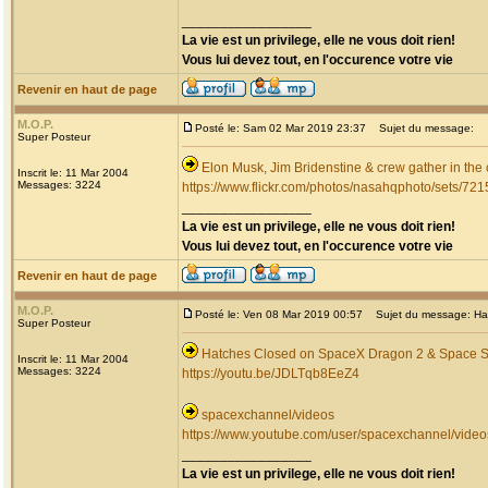
_________________
La vie est un privilege, elle ne vous doit rien!
Vous lui devez tout, en l'occurence votre vie
Revenir en haut de page
M.O.P.
Posté le: Sam 02 Mar 2019 23:37
Sujet du message:
Super Posteur
Elon Musk, Jim Bridenstine & crew gather in the
Inscrit le: 11 Mar 2004
Messages: 3224
https://www.flickr.com/photos/nasahqphoto/sets/7
_________________
La vie est un privilege, elle ne vous doit rien!
Vous lui devez tout, en l'occurence votre vie
Revenir en haut de page
M.O.P.
Posté le: Ven 08 Mar 2019 00:57
Sujet du message: Hat
Super Posteur
Hatches Closed on SpaceX Dragon 2 & Space S
Inscrit le: 11 Mar 2004
Messages: 3224
https://youtu.be/JDLTqb8EeZ4
spacexchannel/videos
https://www.youtube.com/user/spacexchannel/video
_________________
La vie est un privilege, elle ne vous doit rien!