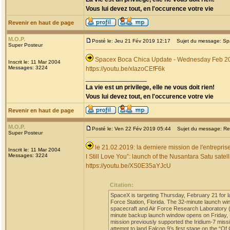
Vous lui devez tout, en l'occurence votre vie
Revenir en haut de page
M.O.P.
Posté le: Jeu 21 Fév 2019 12:17
Sujet du message: Spa
Super Posteur
Spacex Boca Chica Update - Wednesday Feb 2
Inscrit le: 11 Mar 2004
Messages: 3224
https://youtu.be/xIazoCEfF6k
_________________
La vie est un privilege, elle ne vous doit rien!
Vous lui devez tout, en l'occurence votre vie
Revenir en haut de page
M.O.P.
Posté le: Ven 22 Fév 2019 05:44
Sujet du message: Re: D
Super Posteur
le 21.02.2019: la derniere mission de l'entrepris
Inscrit le: 11 Mar 2004
Messages: 3224
I Still Love You”: launch of the Nusantara Satu sat
https://youtu.be/XS0E35aYJcU
Citation:
SpaceX is targeting Thursday, February 21 for 
Force Station, Florida. The 32-minute launch wi
spacecraft and Air Force Research Laboratory (AF
minute backup launch window opens on Friday, F
mission previously supported the Iridium-7 mis
attempt to land Falcon 9’s first stage on the “Of 