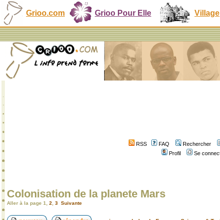
Grioo.com
Grioo Pour Elle
Village
RSS
FAQ
Rechercher
Profil
Se connect
Colonisation de la planete Mars
Aller à la page
1
,
2
,
3
Suivante