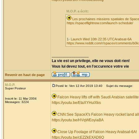
M.O.P. a écrit:
Les prochaines missions spatiales de Spac
https://spaceflightnow.com/launch-schedule/
1-
Launch Wed 10th 22:35 UTCArabsat-6A
https://www.reddit.com/r/spacex/comments/b0k
_________________
La vie est un privilege, elle ne vous doit rien!
Vous lui devez tout, en l'occurence votre vie
Revenir en haut de page
M.O.P.
Posté le: Ven 12 Avr 2019 13:40
Sujet du message:
Super Posteur
Falcon Heavy lifts off with Saudi Arabian satellite
Inscrit le: 11 Mar 2004
Messages: 3224
https://youtu.be/EtaXYHulXks
CNN:See SpaceX's Falcon Heavy rocket land all 3 
https://youtu.be/HVqWEoyiaBA
Close Up Footage of Falcon Heavy Arabsat-6A!
https://youtu.be/cEZZkEXAD6Q