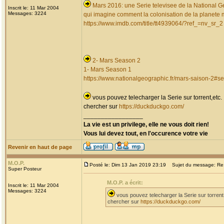
Mars 2016: une Serie televisee de la National G
Inscrit le: 11 Mar 2004
Messages: 3224
qui imagine comment la colonisation de la planete ma
https://www.imdb.com/title/tt4939064/?ref_=nv_sr_2
2- Mars Season 2
1- Mars Season 1
https://www.nationalgeographic.fr/mars-saison-2#s
vous pouvez telecharger la Serie sur torrent,etc.
chercher sur
https://duckduckgo.com/
_________________
La vie est un privilege, elle ne vous doit rien!
Vous lui devez tout, en l'occurence votre vie
Revenir en haut de page
M.O.P.
Posté le: Dim 13 Jan 2019 23:19
Sujet du message: Re: 
Super Posteur
M.O.P. a écrit:
Inscrit le: 11 Mar 2004
Messages: 3224
vous pouvez telecharger la Serie sur torrent
chercher sur
https://duckduckgo.com/