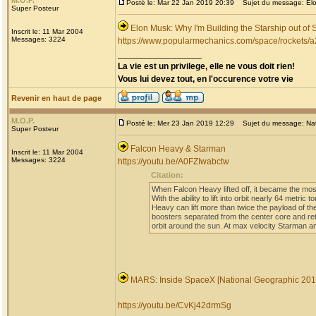
M.O.P.
Posté le: Mar 22 Jan 2019 20:39
Sujet du message: Elon 
Super Posteur
Elon Musk: Why I'm Building the Starship out of S
Inscrit le: 11 Mar 2004
Messages: 3224
https://www.popularmechanics.com/space/rockets/a
_________________
La vie est un privilege, elle ne vous doit rien!
Vous lui devez tout, en l'occurence votre vie
Revenir en haut de page
M.O.P.
Posté le: Mer 23 Jan 2019 12:29
Sujet du message: Nat
Super Posteur
Falcon Heavy & Starman
Inscrit le: 11 Mar 2004
Messages: 3224
https://youtu.be/A0FZIwabctw
Citation:
When Falcon Heavy lifted off, it became the most
With the ability to lift into orbit nearly 64 metr
Heavy can lift more than twice the payload of the 
boosters separated from the center core and ret
orbit around the sun. At max velocity Starman and
MARS: Inside SpaceX [National Geographic 20
https://youtu.be/CvKj42drmSg