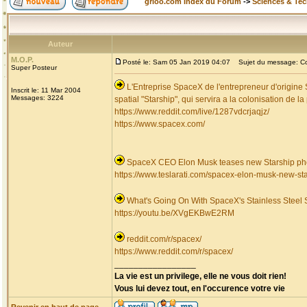
grioo.com Index du Forum
->
Sciences & Te
Auteur
M.O.P.
Posté le: Sam 05 Jan 2019 04:07
Sujet du message: Col
Super Posteur
L'Entreprise SpaceX de l'entrepreneur d'origine
Inscrit le: 11 Mar 2004
Messages: 3224
spatial "Starship", qui servira a la colonisation de l
https://www.reddit.com/live/1287vdcrjaqjz/
https://www.spacex.com/
SpaceX CEO Elon Musk teases new Starship ph
https://www.teslarati.com/spacex-elon-musk-new-sta
What's Going On With SpaceX's Stainless Steel 
https://youtu.be/XVgEKBwE2RM
reddit.com/r/spacex/
https://www.reddit.com/r/spacex/
_________________
La vie est un privilege, elle ne vous doit rien!
Vous lui devez tout, en l'occurence votre vie