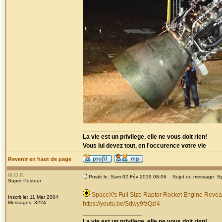
_________________
La vie est un privilege, elle ne vous doit rien!
Vous lui devez tout, en l'occurence votre vie
Revenir en haut de page
M.O.P.
Posté le: Sam 02 Fév 2019 08:06
Sujet du message: Spa
Super Posteur
SpaceX's Full Size Raptor Rocket Engine Reve
Inscrit le: 11 Mar 2004
Messages: 3224
https://youtu.be/Sdwy9fzQzl4
_________________
La vie est un privilege, elle ne vous doit rien!