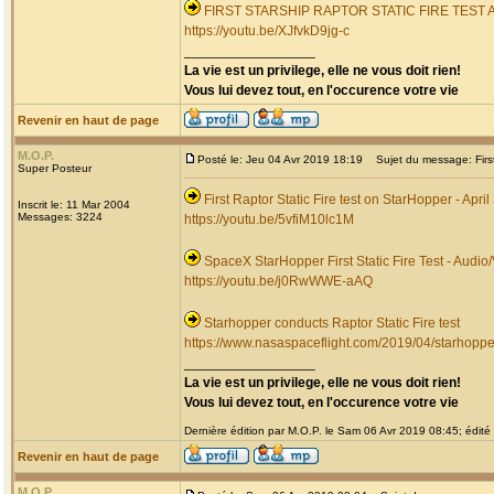
FIRST STARSHIP RAPTOR STATIC FIRE TEST
https://youtu.be/XJfvkD9jg-c
_________________
La vie est un privilege, elle ne vous doit rien!
Vous lui devez tout, en l'occurence votre vie
Revenir en haut de page
M.O.P.
Posté le: Jeu 04 Avr 2019 18:19
Sujet du message: First 
Super Posteur
First Raptor Static Fire test on StarHopper - April
Inscrit le: 11 Mar 2004
Messages: 3224
https://youtu.be/5vfiM10lc1M
SpaceX StarHopper First Static Fire Test - Audi
https://youtu.be/j0RwWWE-aAQ
Starhopper conducts Raptor Static Fire test
https://www.nasaspaceflight.com/2019/04/starhopper-
_________________
La vie est un privilege, elle ne vous doit rien!
Vous lui devez tout, en l'occurence votre vie
Dernière édition par M.O.P. le Sam 06 Avr 2019 08:45; édité 
Revenir en haut de page
M.O.P.