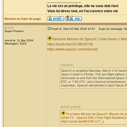
_________________
La vie est un privilege, elle ne vous doit rien!
Vous lui devez tout, en l'occurence votre vie
Revenir en haut de page
M.O.P.
Posté le: Sam 02 Mar 2019 10:07
Sujet du message: Re: 
Super Posteur
Derniere Mission de SpaceX: Crew Demo-1 Mis
Inscrit le: 11 Mar 2004
Messages: 3224
https://youtu.be/2ZL0tbOZYhE
https://www.spacex.com/webcast
Citation:
SpaceX is targeting Saturday, March 2 for lau
Space Center in Florida. This test flight without
astronauts to and from the International Space
EST, or 7:49 UTC, and a backup instantaneous l
separation, SpaceX will attempt to land Falcon 9’
M.O.P. a écrit:
Prochaine Mission de SpaceX: Mission de prep
NASA TV - SpaceX DM-1 Post Flight Readiness
https://youtu.be/AkOHE-LCT_s