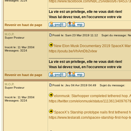
Messages: 3224
https://www.facebook.com/NBC25/videos/6784537
_________________
La vie est un privilege, elle ne vous doit rien!
Vous lui devez tout, en l'occurence votre vie
Revenir en haut de page
M.O.P.
Posté le: Sam 23 Mar 2019 11:12
Sujet du message: New
Super Posteur
New Elon Musk Documentary 2019 SpaceX Mars 
Inscrit le: 11 Mar 2004
Messages: 3224
https://youtu.be/VhAmDb2vIxw
_________________
La vie est un privilege, elle ne vous doit rien!
Vous lui devez tout, en l'occurence votre vie
Revenir en haut de page
M.O.P.
Posté le: Jeu 04 Avr 2019 04:49
Sujet du message:
Super Posteur
elonmusk: Starhopper completed tethered hop. A
Inscrit le: 11 Mar 2004
Messages: 3224
https://twitter.com/elonmusk/status/111361340976
SpaceX’s Starship prototype nails first tethered h
https://www.teslarati.com/spacex-starship-first-hop-te