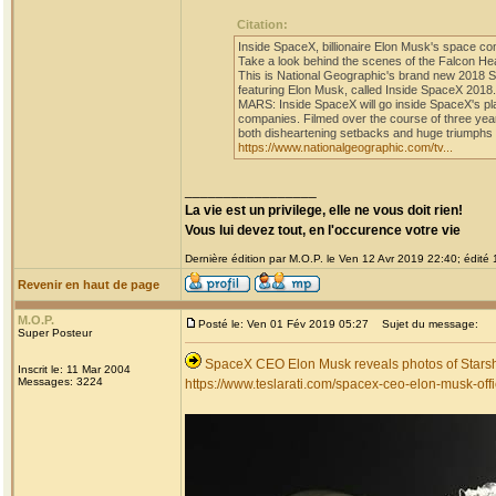
Citation:
Inside SpaceX, billionaire Elon Musk's space c
Take a look behind the scenes of the Falcon He
This is National Geographic's brand new 2018
featuring Elon Musk, called Inside SpaceX 2018.
MARS: Inside SpaceX will go inside SpaceX's pla
companies. Filmed over the course of three year
both disheartening setbacks and huge triumphs 
https://www.nationalgeographic.com/tv...
_________________
La vie est un privilege, elle ne vous doit rien!
Vous lui devez tout, en l'occurence votre vie
Dernière édition par M.O.P. le Ven 12 Avr 2019 22:40; édité 1
Revenir en haut de page
M.O.P.
Posté le: Ven 01 Fév 2019 05:27
Sujet du message:
Super Posteur
SpaceX CEO Elon Musk reveals photos of Starshi
Inscrit le: 11 Mar 2004
Messages: 3224
https://www.teslarati.com/spacex-ceo-elon-musk-offi