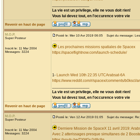
_________________
La vie est un privilege, elle ne vous doit rien!
Vous lui devez tout, en l'occurence votre vie
Revenir en haut de page
M.O.P.
Posté le: Mer 10 Avr 2019 06:05
Sujet du message: Les 
Super Posteur
Les prochaines missions spatiales de Spacex
Inscrit le: 11 Mar 2004
Messages: 3224
https://spaceflightnow.com/launch-schedule/
1-
Launch Wed 10th 22:35 UTCArabsat-6A
https://www.reddit.com/r/spacex/comments/b0kscl
_________________
La vie est un privilege, elle ne vous doit rien!
Vous lui devez tout, en l'occurence votre vie
Revenir en haut de page
M.O.P.
Posté le: Ven 12 Avr 2019 01:05
Sujet du message: Re: 
Super Posteur
Derniere Mission de SpaceX 11 avril 2019: Arab
Inscrit le: 11 Mar 2004
Messages: 3224
Avec 2 atterissages presque simultanes de 2 Booster
https://youtu.be/TXMGu2d8c8g