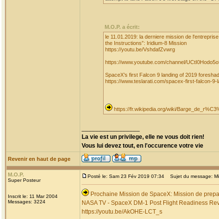
M.O.P. a écrit:
le 11.01.2019: la derniere mission de l'entrepri
the Instructions”: Iridium-8 Mission
https://youtu.be/VshdafZvwrg
https://www.youtube.com/channel/UCtI0Hodo
SpaceX’s first Falcon 9 landing of 2019 foresha
https://www.teslarati.com/spacex-first-falcon-9-l
https://fr.wikipedia.org/wiki/Barge_de_r
_________________
La vie est un privilege, elle ne vous doit rien!
Vous lui devez tout, en l'occurence votre vie
Revenir en haut de page
M.O.P.
Posté le: Sam 23 Fév 2019 07:34
Sujet du message: Miss
Super Posteur
Prochaine Mission de SpaceX: Mission de preparat
Inscrit le: 11 Mar 2004
Messages: 3224
NASA TV - SpaceX DM-1 Post Flight Readiness Re
https://youtu.be/AkOHE-LCT_s