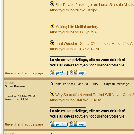
First Private Passenger on Lunar Starship Missi
https://youtu.be/zu7WJD8vpAQ
Making Life Multiplanetary
https://youtu.be/tdUX3ypDVwI
Paul Wooster - SpaceX's Plans for Mars - 21st A
https://youtu.be/C1Cz6vF4ONE
_________________
La vie est un privilege, elle ne vous doit rien!
Vous lui devez tout, en l'occurence votre vie
Revenir en haut de page
M.O.P.
Posté le: Sam 19 Jan 2019 10:29
Sujet du message:
Super Posteur
Why SpaceX's Newest Rocket Will Never Go to Spa
Inscrit le: 11 Mar 2004
Messages: 3224
https://youtu.be/DM6WqjJCKQo
_________________
La vie est un privilege, elle ne vous doit rien!
Vous lui devez tout, en l'occurence votre vie
Revenir en haut de page