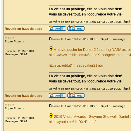
_________________
La vie est un privilege, elle ne vous doit rien!
Vous lui devez tout, en l'occurence votre vie
Dernière édition par M.O.P. le Sam 13 Avr 2019 08:34; édité 
Revenir en haut de page
M.O.P.
Posté le: Sam 13 Avr 2019 10:06
Sujet du message:
Super Posteur
A movie poster for Demo-2 featuring NASA astrona
Inscrit le: 11 Mar 2004
Messages: 3224
https://www.reddit.com/r/SpaceXLounge/comments
https://i.redd.it/mhesp9cakur21.jpg
_________________
La vie est un privilege, elle ne vous doit rien!
Vous lui devez tout, en l'occurence votre vie
Dernière édition par M.O.P. le Sam 13 Avr 2019 10:33; édité 
Revenir en haut de page
M.O.P.
Posté le: Sam 13 Avr 2019 10:26
Sujet du message:
Super Posteur
2019 Viterbi Awards - Gwynne Shotwell, Daniel
Inscrit le: 11 Mar 2004
Messages: 3224
https://youtu.be/HLDXzRtlam8
_________________