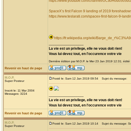
https://www.youtube.com/channel/UCtI0Hodo5o5
SpaceX’s first Falcon 9 landing of 2019 foreshadows
https://www.teslarati.com/spacex-first-falcon-9-landin
https://fr.wikipedia.org/wiki/Barge_de_r%C3
_________________
La vie est un privilege, elle ne vous doit rien!
Vous lui devez tout, en l'occurence votre vie
Dernière édition par M.O.P. le Mer 23 Jan 2019 12:31; édité 
Revenir en haut de page
M.O.P.
Posté le: Sam 12 Jan 2019 09:54
Sujet du message:
Super Posteur
Inscrit le: 11 Mar 2004
Messages: 3224
_________________
La vie est un privilege, elle ne vous doit rien!
Vous lui devez tout, en l'occurence votre vie
Revenir en haut de page
M.O.P.
Posté le: Sam 12 Jan 2019 10:14
Sujet du message: Ser
Super Posteur