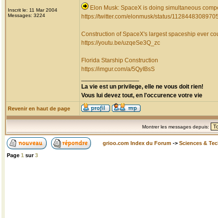
Elon Musk: SpaceX is doing simultaneous compet
Inscrit le: 11 Mar 2004
Messages: 3224
https://twitter.com/elonmusk/status/112844830897
Construction of SpaceX's largest spaceship ever co
https://youtu.be/uzqeSe3Q_zc
Florida Starship Construction
https://imgur.com/a/5QyIBsS
_________________
La vie est un privilege, elle ne vous doit rien!
Vous lui devez tout, en l'occurence votre vie
Revenir en haut de page
Montrer les messages depuis:
grioo.com Index du Forum
->
Sciences & Te
Page
1
sur
3