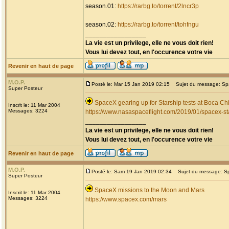
season.01:
https://rarbg.to/torrent/2lncr3p
season.02:
https://rarbg.to/torrent/tohfngu
_________________
La vie est un privilege, elle ne vous doit rien!
Vous lui devez tout, en l'occurence votre vie
Revenir en haut de page
M.O.P.
Posté le: Mar 15 Jan 2019 02:15
Sujet du message: Spac
Super Posteur
SpaceX gearing up for Starship tests at Boca Ch
Inscrit le: 11 Mar 2004
Messages: 3224
https://www.nasaspaceflight.com/2019/01/spacex-s
_________________
La vie est un privilege, elle ne vous doit rien!
Vous lui devez tout, en l'occurence votre vie
Revenir en haut de page
M.O.P.
Posté le: Sam 19 Jan 2019 02:34
Sujet du message: Sp
Super Posteur
SpaceX missions to the Moon and Mars
Inscrit le: 11 Mar 2004
Messages: 3224
https://www.spacex.com/mars