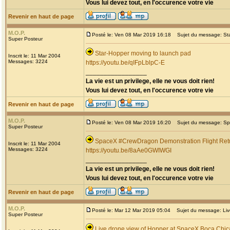
Vous lui devez tout, en l'occurence votre vie
Revenir en haut de page
M.O.P.
Posté le: Ven 08 Mar 2019 16:18
Sujet du message: Star
Super Posteur
Star-Hopper moving to launch pad
Inscrit le: 11 Mar 2004
Messages: 3224
https://youtu.be/qIFpLblpC-E
_________________
La vie est un privilege, elle ne vous doit rien!
Vous lui devez tout, en l'occurence votre vie
Revenir en haut de page
M.O.P.
Posté le: Ven 08 Mar 2019 16:20
Sujet du message: Spa
Super Posteur
SpaceX #CrewDragon Demonstration Flight Retu
Inscrit le: 11 Mar 2004
Messages: 3224
https://youtu.be/8aAe0GWIWGI
_________________
La vie est un privilege, elle ne vous doit rien!
Vous lui devez tout, en l'occurence votre vie
Revenir en haut de page
M.O.P.
Posté le: Mar 12 Mar 2019 05:04
Sujet du message: Live
Super Posteur
Live drone view of Hopper at SpaceX Boca Chic