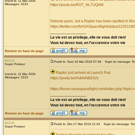
Inscrit le: 11 Mar 2004
Messages: 3224
https://youtu.be/ROT_NL7UQAM
Nobody panic, but a Raptor has been spotted in Bo
https://twitter.com/NASASpaceflight/status/11051
_________________
La vie est un privilege, elle ne vous doit rien!
Vous lui devez tout, en l'occurence votre vie
Revenir en haut de page
M.O.P.
Posté le: Sam 16 Mar 2019 07:48
Sujet du message: Rap
Super Posteur
Raptor just arrived at Launch Pad
Inscrit le: 11 Mar 2004
Messages: 3224
https://youtu.be/XvkIVABDX2c
https://forum.nasaspaceflight.com/index.php?topic
_________________
La vie est un privilege, elle ne vous doit rien!
Vous lui devez tout, en l'occurence votre vie
Revenir en haut de page
M.O.P.
Posté le: Dim 17 Mar 2019 21:43
Sujet du message: Testi
Super Posteur