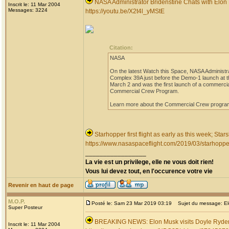
NASA Administrator Bridenstine Chats with Elo
Inscrit le: 11 Mar 2004
Messages: 3224
https://youtu.be/X2t4l_yMStE
Citation:
NASA
On the latest Watch this Space, NASA Administr
Complex 39A just before the Demo-1 launch at t
March 2 and was the first launch of a commerci
Commercial Crew Program.
Learn more about the Commercial Crew progr
Starhopper first flight as early as this week; St
https://www.nasaspaceflight.com/2019/03/starhopper-
_________________
La vie est un privilege, elle ne vous doit rien!
Vous lui devez tout, en l'occurence votre vie
Revenir en haut de page
M.O.P.
Posté le: Sam 23 Mar 2019 03:19
Sujet du message: Elon
Super Posteur
BREAKING NEWS: Elon Musk visits Doyle Ryder 
Inscrit le: 11 Mar 2004