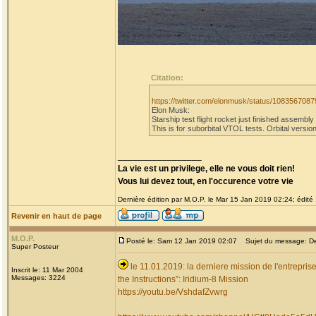
Citation:
https://twitter.com/elonmusk/status/10835670
Elon Musk:
Starship test flight rocket just finished assembl
This is for suborbital VTOL tests. Orbital version
_________________
La vie est un privilege, elle ne vous doit rien!
Vous lui devez tout, en l'occurence votre vie
Dernière édition par M.O.P. le Mar 15 Jan 2019 02:24; édité 
Revenir en haut de page
M.O.P.
Posté le: Sam 12 Jan 2019 02:07
Sujet du message: Dern
Super Posteur
le 11.01.2019: la derniere mission de l'entrepris
Inscrit le: 11 Mar 2004
Messages: 3224
the Instructions”: Iridium-8 Mission
https://youtu.be/VshdafZvwrg