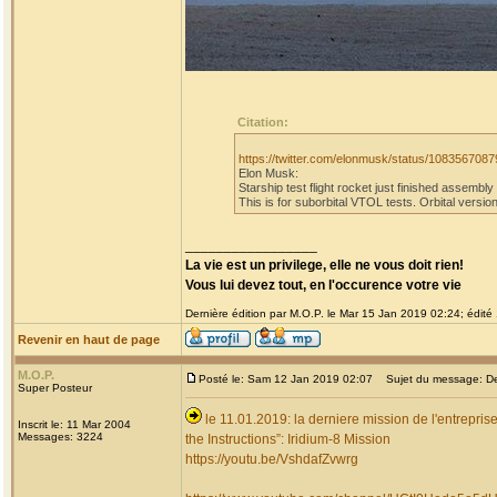
Citation:
https://twitter.com/elonmusk/status/10835670
Elon Musk:
Starship test flight rocket just finished assembl
This is for suborbital VTOL tests. Orbital version
_________________
La vie est un privilege, elle ne vous doit rien!
Vous lui devez tout, en l'occurence votre vie
Dernière édition par M.O.P. le Mar 15 Jan 2019 02:24; édité 
Revenir en haut de page
M.O.P.
Posté le: Sam 12 Jan 2019 02:07
Sujet du message: Dern
Super Posteur
le 11.01.2019: la derniere mission de l'entrepris
Inscrit le: 11 Mar 2004
Messages: 3224
the Instructions”: Iridium-8 Mission
https://youtu.be/VshdafZvwrg