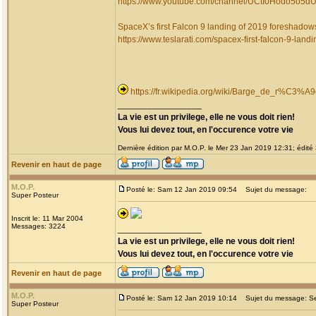
https://www.youtube.com/channel/UCtI0Hodo5o5
SpaceX’s first Falcon 9 landing of 2019 foreshadows
https://www.teslarati.com/spacex-first-falcon-9-landin
https://fr.wikipedia.org/wiki/Barge_de_r%C3
_________________
La vie est un privilege, elle ne vous doit rien!
Vous lui devez tout, en l'occurence votre vie
Dernière édition par M.O.P. le Mer 23 Jan 2019 12:31; édité 
Revenir en haut de page
M.O.P.
Posté le: Sam 12 Jan 2019 09:54
Sujet du message:
Super Posteur
Inscrit le: 11 Mar 2004
Messages: 3224
_________________
La vie est un privilege, elle ne vous doit rien!
Vous lui devez tout, en l'occurence votre vie
Revenir en haut de page
M.O.P.
Posté le: Sam 12 Jan 2019 10:14
Sujet du message: Ser
Super Posteur