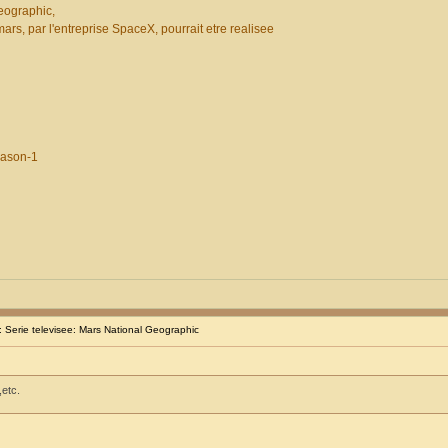
eographic,
rs, par l'entreprise SpaceX, pourrait etre realisee
eason-1
Serie televisee: Mars National Geographic
,etc.