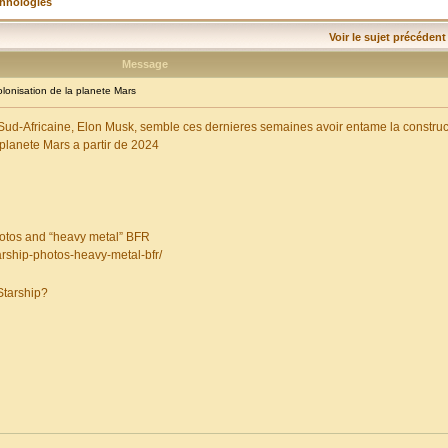
chnologies
Voir le sujet précédent
Message
onisation de la planete Mars
 Sud-Africaine, Elon Musk, semble ces dernieres semaines avoir entame la constru
a planete Mars a partir de 2024
otos and “heavy metal” BFR
rship-photos-heavy-metal-bfr/
Starship?