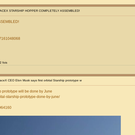
SPACEX STARSHIP HOPPER COMPLETELY ASSEMBLED!
SSEMBLED!
737161048068
2 fois
eX CEO Elon Musk says first orbital Starship prototype w
p prototype will be done by June
ital-starship-prototype-done-by-june/
3964160