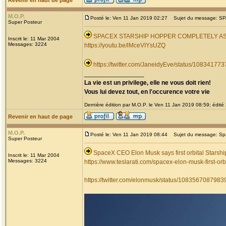
Revenir en haut de page
M.O.P.
Posté le: Ven 11 Jan 2019 02:27
Sujet du message: 
Super Posteur
SPACEX STARSHIP HOPPER COMPLETELY A
Inscrit le: 11 Mar 2004
Messages: 3224
https://youtu.be/lMceVIYsUZQ
https://twitter.com/JaneidyEve/status/1083417
_________________
La vie est un privilege, elle ne vous doit rien!
Vous lui devez tout, en l'occurence votre vie
Dernière édition par M.O.P. le Ven 11 Jan 2019 08:59; édité 
Revenir en haut de page
M.O.P.
Posté le: Ven 11 Jan 2019 08:44
Sujet du message: Spac
Super Posteur
SpaceX CEO Elon Musk says first orbital Starshi
Inscrit le: 11 Mar 2004
Messages: 3224
https://www.teslarati.com/spacex-elon-musk-first-orb
https://twitter.com/elonmusk/status/108356708798