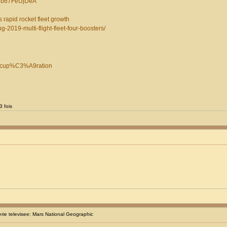
dUb67FeUjDeA
 rapid rocket fleet growth
g-2019-multi-flight-fleet-four-boosters/
%A9cup%C3%A9ration
3 fois
ie televisee: Mars National Geographic