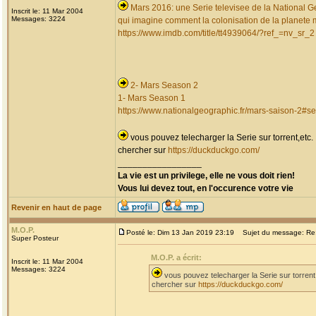
Mars 2016: une Serie televisee de la National G
Inscrit le: 11 Mar 2004
Messages: 3224
qui imagine comment la colonisation de la planete ma
https://www.imdb.com/title/tt4939064/?ref_=nv_sr_2
2- Mars Season 2
1- Mars Season 1
https://www.nationalgeographic.fr/mars-saison-2#s
vous pouvez telecharger la Serie sur torrent,etc.
chercher sur
https://duckduckgo.com/
_________________
La vie est un privilege, elle ne vous doit rien!
Vous lui devez tout, en l'occurence votre vie
Revenir en haut de page
M.O.P.
Posté le: Dim 13 Jan 2019 23:19
Sujet du message: Re: 
Super Posteur
M.O.P. a écrit:
Inscrit le: 11 Mar 2004
Messages: 3224
vous pouvez telecharger la Serie sur torrent
chercher sur
https://duckduckgo.com/