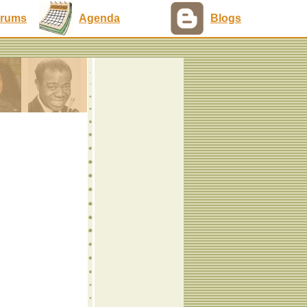
rums
Agenda
Blogs