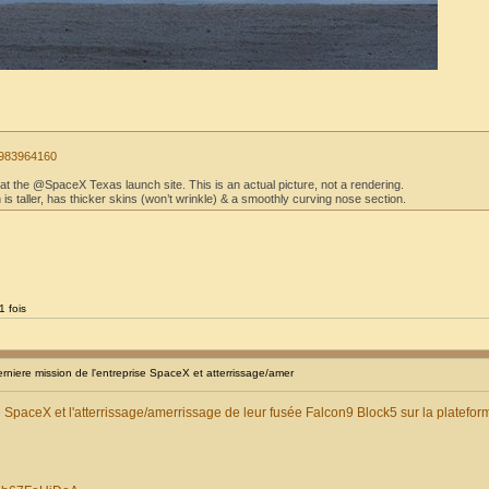
87983964160
y at the @SpaceX Texas launch site. This is an actual picture, not a rendering.
 is taller, has thicker skins (won’t wrinkle) & a smoothly curving nose section.
1 fois
iere mission de l'entreprise SpaceX et atterrissage/amer
e SpaceX et l'atterrissage/amerrissage de leur fusée Falcon9 Block5 sur la platefor