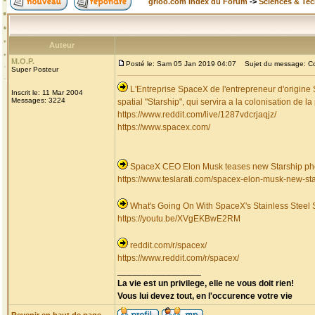
grioo.com Index du Forum
->
Sciences & Te
Auteur
M.O.P.
Posté le: Sam 05 Jan 2019 04:07
Sujet du message: Col
Super Posteur
L'Entreprise SpaceX de l'entrepreneur d'origine
Inscrit le: 11 Mar 2004
Messages: 3224
spatial "Starship", qui servira a la colonisation de l
https://www.reddit.com/live/1287vdcrjaqjz/
https://www.spacex.com/
SpaceX CEO Elon Musk teases new Starship ph
https://www.teslarati.com/spacex-elon-musk-new-sta
What's Going On With SpaceX's Stainless Steel 
https://youtu.be/XVgEKBwE2RM
reddit.com/r/spacex/
https://www.reddit.com/r/spacex/
_________________
La vie est un privilege, elle ne vous doit rien!
Vous lui devez tout, en l'occurence votre vie