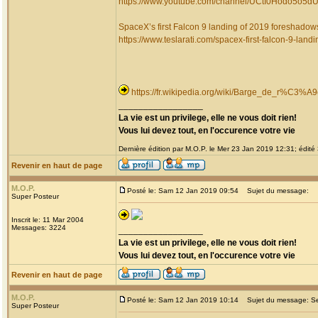
https://www.youtube.com/channel/UCtI0Hodo5o5
SpaceX’s first Falcon 9 landing of 2019 foreshadows
https://www.teslarati.com/spacex-first-falcon-9-landin
https://fr.wikipedia.org/wiki/Barge_de_r%C3
_________________
La vie est un privilege, elle ne vous doit rien!
Vous lui devez tout, en l'occurence votre vie
Dernière édition par M.O.P. le Mer 23 Jan 2019 12:31; édité 
Revenir en haut de page
M.O.P.
Posté le: Sam 12 Jan 2019 09:54
Sujet du message:
Super Posteur
Inscrit le: 11 Mar 2004
Messages: 3224
_________________
La vie est un privilege, elle ne vous doit rien!
Vous lui devez tout, en l'occurence votre vie
Revenir en haut de page
M.O.P.
Posté le: Sam 12 Jan 2019 10:14
Sujet du message: Ser
Super Posteur