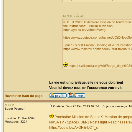
M.O.P. a écrit:
le 11.01.2019: la derniere mission de l'entrepri
the Instructions”: Iridium-8 Mission
https://youtu.be/VshdafZvwrg
https://www.youtube.com/channel/UCtI0Hodo
SpaceX’s first Falcon 9 landing of 2019 foresha
https://www.teslarati.com/spacex-first-falcon-9-l
https://fr.wikipedia.org/wiki/Barge_de_r
_________________
La vie est un privilege, elle ne vous doit rien!
Vous lui devez tout, en l'occurence votre vie
Revenir en haut de page
M.O.P.
Posté le: Sam 23 Fév 2019 07:34
Sujet du message: Miss
Super Posteur
Prochaine Mission de SpaceX: Mission de preparat
Inscrit le: 11 Mar 2004
Messages: 3224
NASA TV - SpaceX DM-1 Post Flight Readiness Re
https://youtu.be/AkOHE-LCT_s