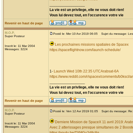
_________________
La vie est un privilege, elle ne vous doit rien!
Vous lui devez tout, en l'occurence votre vie
Revenir en haut de page
M.O.P.
Posté le: Mer 10 Avr 2019 06:05
Sujet du message: Les 
Super Posteur
Les prochaines missions spatiales de Spacex
Inscrit le: 11 Mar 2004
Messages: 3224
https://spaceflightnow.com/launch-schedule/
1-
Launch Wed 10th 22:35 UTCArabsat-6A
https://www.reddit.com/r/spacex/comments/b0kscl
_________________
La vie est un privilege, elle ne vous doit rien!
Vous lui devez tout, en l'occurence votre vie
Revenir en haut de page
M.O.P.
Posté le: Ven 12 Avr 2019 01:05
Sujet du message: Re: 
Super Posteur
Derniere Mission de SpaceX 11 avril 2019: Arab
Inscrit le: 11 Mar 2004
Messages: 3224
Avec 2 atterissages presque simultanes de 2 Booster
https://youtu.be/TXMGu2d8c8g