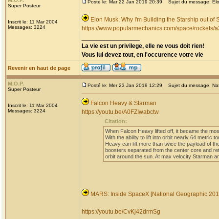
M.O.P.
Posté le: Mar 22 Jan 2019 20:39
Sujet du message: Elon 
Super Posteur
Elon Musk: Why I'm Building the Starship out of S
Inscrit le: 11 Mar 2004
Messages: 3224
https://www.popularmechanics.com/space/rockets/a
_________________
La vie est un privilege, elle ne vous doit rien!
Vous lui devez tout, en l'occurence votre vie
Revenir en haut de page
M.O.P.
Posté le: Mer 23 Jan 2019 12:29
Sujet du message: Nat
Super Posteur
Falcon Heavy & Starman
Inscrit le: 11 Mar 2004
Messages: 3224
https://youtu.be/A0FZIwabctw
Citation:
When Falcon Heavy lifted off, it became the most
With the ability to lift into orbit nearly 64 metr
Heavy can lift more than twice the payload of the 
boosters separated from the center core and ret
orbit around the sun. At max velocity Starman and
MARS: Inside SpaceX [National Geographic 20
https://youtu.be/CvKj42drmSg