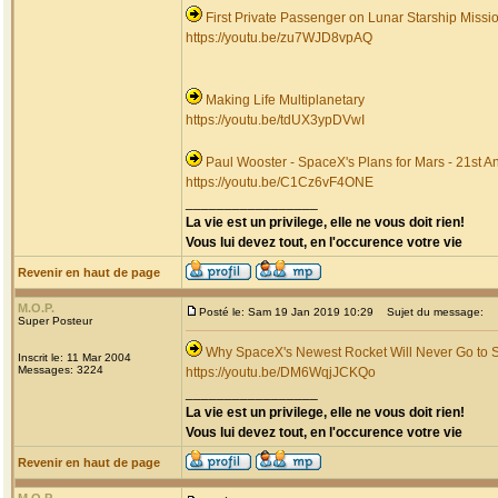
First Private Passenger on Lunar Starship Missi
https://youtu.be/zu7WJD8vpAQ
Making Life Multiplanetary
https://youtu.be/tdUX3ypDVwI
Paul Wooster - SpaceX's Plans for Mars - 21st A
https://youtu.be/C1Cz6vF4ONE
_________________
La vie est un privilege, elle ne vous doit rien!
Vous lui devez tout, en l'occurence votre vie
Revenir en haut de page
M.O.P.
Posté le: Sam 19 Jan 2019 10:29
Sujet du message:
Super Posteur
Why SpaceX's Newest Rocket Will Never Go to Spa
Inscrit le: 11 Mar 2004
Messages: 3224
https://youtu.be/DM6WqjJCKQo
_________________
La vie est un privilege, elle ne vous doit rien!
Vous lui devez tout, en l'occurence votre vie
Revenir en haut de page