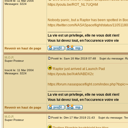
Inscrit le: 11 Mar 2004
Messages: 3224
https://youtu.be/ROT_NL7UQAM
Nobody panic, but a Raptor has been spotted in Bo
https://twitter.com/NASASpaceflight/status/11051
_________________
La vie est un privilege, elle ne vous doit rien!
Vous lui devez tout, en l'occurence votre vie
Revenir en haut de page
M.O.P.
Posté le: Sam 16 Mar 2019 07:48
Sujet du message: Rap
Super Posteur
Raptor just arrived at Launch Pad
Inscrit le: 11 Mar 2004
Messages: 3224
https://youtu.be/XvkIVABDX2c
https://forum.nasaspaceflight.com/index.php?topic
_________________
La vie est un privilege, elle ne vous doit rien!
Vous lui devez tout, en l'occurence votre vie
Revenir en haut de page
M.O.P.
Posté le: Dim 17 Mar 2019 21:43
Sujet du message: Testi
Super Posteur