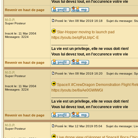
Vous lui devez tout, en l'occurence votre vie
Revenir en haut de page
M.O.P.
Posté le: Ven 08 Mar 2019 16:18
Sujet du message: Star
Super Posteur
Star-Hopper moving to launch pad
Inscrit le: 11 Mar 2004
Messages: 3224
https://youtu.be/qIFpLblpC-E
_________________
La vie est un privilege, elle ne vous doit rien!
Vous lui devez tout, en l'occurence votre vie
Revenir en haut de page
M.O.P.
Posté le: Ven 08 Mar 2019 16:20
Sujet du message: Spa
Super Posteur
SpaceX #CrewDragon Demonstration Flight Retu
Inscrit le: 11 Mar 2004
Messages: 3224
https://youtu.be/8aAe0GWIWGI
_________________
La vie est un privilege, elle ne vous doit rien!
Vous lui devez tout, en l'occurence votre vie
Revenir en haut de page
M.O.P.
Posté le: Mar 12 Mar 2019 05:04
Sujet du message: Live
Super Posteur
Live drone view of Hopper at SpaceX Boca Chic