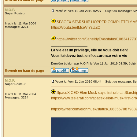
Revenir en haut de page
M.O.P.
Posté le: Ven 11 Jan 2019 02:27
Sujet du message: 
Super Posteur
SPACEX STARSHIP HOPPER COMPLETELY A
Inscrit le: 11 Mar 2004
Messages: 3224
https://youtu.be/lMceVIYsUZQ
https://twitter.com/JaneidyEve/status/1083417
_________________
La vie est un privilege, elle ne vous doit rien!
Vous lui devez tout, en l'occurence votre vie
Dernière édition par M.O.P. le Ven 11 Jan 2019 08:59; édité 
Revenir en haut de page
M.O.P.
Posté le: Ven 11 Jan 2019 08:44
Sujet du message: Spac
Super Posteur
SpaceX CEO Elon Musk says first orbital Starshi
Inscrit le: 11 Mar 2004
Messages: 3224
https://www.teslarati.com/spacex-elon-musk-first-orb
https://twitter.com/elonmusk/status/108356708798