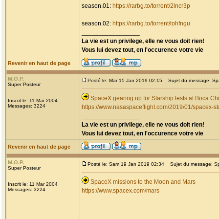
season.01:
https://rarbg.to/torrent/2lncr3p
season.02:
https://rarbg.to/torrent/tohfngu
_________________
La vie est un privilege, elle ne vous doit rien!
Vous lui devez tout, en l'occurence votre vie
Revenir en haut de page
M.O.P.
Posté le: Mar 15 Jan 2019 02:15
Sujet du message: Spac
Super Posteur
SpaceX gearing up for Starship tests at Boca Ch
Inscrit le: 11 Mar 2004
Messages: 3224
https://www.nasaspaceflight.com/2019/01/spacex-s
_________________
La vie est un privilege, elle ne vous doit rien!
Vous lui devez tout, en l'occurence votre vie
Revenir en haut de page
M.O.P.
Posté le: Sam 19 Jan 2019 02:34
Sujet du message: Sp
Super Posteur
SpaceX missions to the Moon and Mars
Inscrit le: 11 Mar 2004
Messages: 3224
https://www.spacex.com/mars