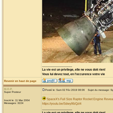
_________________
La vie est un privilege, elle ne vous doit rien!
Vous lui devez tout, en l'occurence votre vie
Revenir en haut de page
M.O.P.
Posté le: Sam 02 Fév 2019 08:06
Sujet du message: Spa
Super Posteur
SpaceX's Full Size Raptor Rocket Engine Reve
Inscrit le: 11 Mar 2004
Messages: 3224
https://youtu.be/Sdwy9fzQzl4
_________________
La vie est un privilege, elle ne vous doit rien!