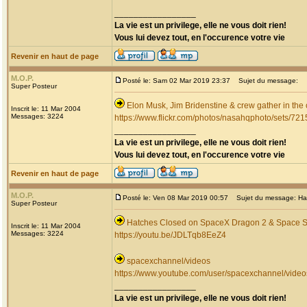
_________________
La vie est un privilege, elle ne vous doit rien!
Vous lui devez tout, en l'occurence votre vie
Revenir en haut de page
M.O.P.
Posté le: Sam 02 Mar 2019 23:37
Sujet du message:
Super Posteur
Elon Musk, Jim Bridenstine & crew gather in the
Inscrit le: 11 Mar 2004
Messages: 3224
https://www.flickr.com/photos/nasahqphoto/sets/7
_________________
La vie est un privilege, elle ne vous doit rien!
Vous lui devez tout, en l'occurence votre vie
Revenir en haut de page
M.O.P.
Posté le: Ven 08 Mar 2019 00:57
Sujet du message: Hat
Super Posteur
Hatches Closed on SpaceX Dragon 2 & Space S
Inscrit le: 11 Mar 2004
Messages: 3224
https://youtu.be/JDLTqb8EeZ4
spacexchannel/videos
https://www.youtube.com/user/spacexchannel/video
_________________
La vie est un privilege, elle ne vous doit rien!