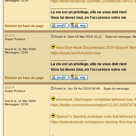
Messages: 3224
https://www.facebook.com/NBC25/videos/6784537
_________________
La vie est un privilege, elle ne vous doit rien!
Vous lui devez tout, en l'occurence votre vie
Revenir en haut de page
M.O.P.
Posté le: Sam 23 Mar 2019 11:12
Sujet du message: New
Super Posteur
New Elon Musk Documentary 2019 SpaceX Mars 
Inscrit le: 11 Mar 2004
Messages: 3224
https://youtu.be/VhAmDb2vIxw
_________________
La vie est un privilege, elle ne vous doit rien!
Vous lui devez tout, en l'occurence votre vie
Revenir en haut de page
M.O.P.
Posté le: Jeu 04 Avr 2019 04:49
Sujet du message:
Super Posteur
elonmusk: Starhopper completed tethered hop. A
Inscrit le: 11 Mar 2004
Messages: 3224
https://twitter.com/elonmusk/status/111361340976
SpaceX’s Starship prototype nails first tethered h
https://www.teslarati.com/spacex-starship-first-hop-te