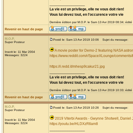
_________________
La vie est un privilege, elle ne vous doit rien!
Vous lui devez tout, en l'occurence votre vie
Dernière édition par M.O.P. le Sam 13 Avr 2019 08:34; édité 
Revenir en haut de page
M.O.P.
Posté le: Sam 13 Avr 2019 10:06
Sujet du message:
Super Posteur
A movie poster for Demo-2 featuring NASA astrona
Inscrit le: 11 Mar 2004
Messages: 3224
https://www.reddit.com/r/SpaceXLounge/comments
https://i.redd.it/mhesp9cakur21.jpg
_________________
La vie est un privilege, elle ne vous doit rien!
Vous lui devez tout, en l'occurence votre vie
Dernière édition par M.O.P. le Sam 13 Avr 2019 10:33; édité 
Revenir en haut de page
M.O.P.
Posté le: Sam 13 Avr 2019 10:26
Sujet du message:
Super Posteur
2019 Viterbi Awards - Gwynne Shotwell, Daniel
Inscrit le: 11 Mar 2004
Messages: 3224
https://youtu.be/HLDXzRtlam8
_________________