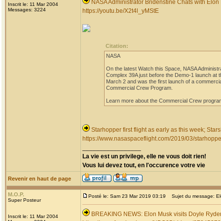
NASA Administrator Bridenstine Chats with Elo
Inscrit le: 11 Mar 2004
Messages: 3224
https://youtu.be/X2t4l_yMStE
Citation:
NASA
On the latest Watch this Space, NASA Administr
Complex 39A just before the Demo-1 launch at t
March 2 and was the first launch of a commerci
Commercial Crew Program.
Learn more about the Commercial Crew progr
Starhopper first flight as early as this week; St
https://www.nasaspaceflight.com/2019/03/starhopper-
_________________
La vie est un privilege, elle ne vous doit rien!
Vous lui devez tout, en l'occurence votre vie
Revenir en haut de page
M.O.P.
Posté le: Sam 23 Mar 2019 03:19
Sujet du message: Elon
Super Posteur
BREAKING NEWS: Elon Musk visits Doyle Ryder 
Inscrit le: 11 Mar 2004