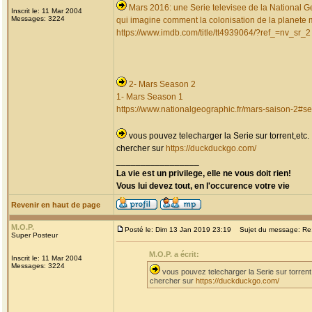
Mars 2016: une Serie televisee de la National G
Inscrit le: 11 Mar 2004
Messages: 3224
qui imagine comment la colonisation de la planete ma
https://www.imdb.com/title/tt4939064/?ref_=nv_sr_2
2- Mars Season 2
1- Mars Season 1
https://www.nationalgeographic.fr/mars-saison-2#s
vous pouvez telecharger la Serie sur torrent,etc.
chercher sur
https://duckduckgo.com/
_________________
La vie est un privilege, elle ne vous doit rien!
Vous lui devez tout, en l'occurence votre vie
Revenir en haut de page
M.O.P.
Posté le: Dim 13 Jan 2019 23:19
Sujet du message: Re: 
Super Posteur
M.O.P. a écrit:
Inscrit le: 11 Mar 2004
Messages: 3224
vous pouvez telecharger la Serie sur torrent
chercher sur
https://duckduckgo.com/