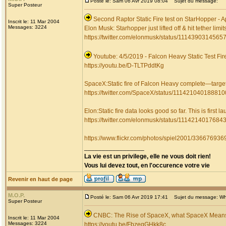
Posté le: Sam 06 Avr 2019 08:04
Sujet du message:
Super Posteur
Second Raptor Static Fire test on StarHopper - Ap
Inscrit le: 11 Mar 2004
Messages: 3224
Elon Musk: Starhopper just lifted off & hit tether limit
https://twitter.com/elonmusk/status/111439031456
Youtube: 4/5/2019 - Falcon Heavy Static Test Fir
https://youtu.be/D-TLTPddtKg
SpaceX:Static fire of Falcon Heavy complete—target
https://twitter.com/SpaceX/status/11142104018881
Elon:Static fire data looks good so far. This is firs
https://twitter.com/elonmusk/status/111421401768
https://www.flickr.com/photos/spiel2001/336676936
_________________
La vie est un privilege, elle ne vous doit rien!
Vous lui devez tout, en l'occurence votre vie
Revenir en haut de page
M.O.P.
Posté le: Sam 06 Avr 2019 17:41
Sujet du message: Wha
Super Posteur
CNBC: The Rise of SpaceX, what SpaceX Means
Inscrit le: 11 Mar 2004
Messages: 3224
https://youtu.be/FbzegGHkk8c