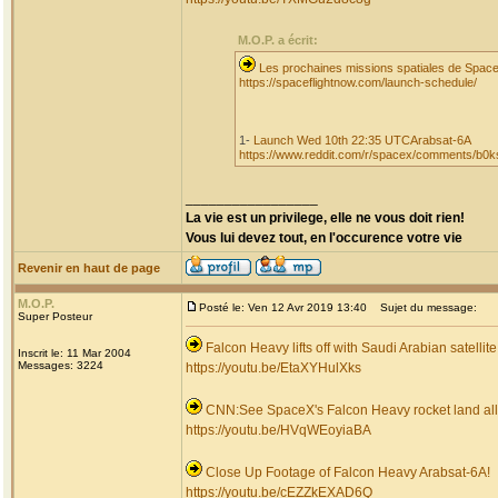
M.O.P. a écrit:
Les prochaines missions spatiales de Spac
https://spaceflightnow.com/launch-schedule/
1-
Launch Wed 10th 22:35 UTCArabsat-6A
https://www.reddit.com/r/spacex/comments/b0k
_________________
La vie est un privilege, elle ne vous doit rien!
Vous lui devez tout, en l'occurence votre vie
Revenir en haut de page
M.O.P.
Posté le: Ven 12 Avr 2019 13:40
Sujet du message:
Super Posteur
Falcon Heavy lifts off with Saudi Arabian satellite
Inscrit le: 11 Mar 2004
Messages: 3224
https://youtu.be/EtaXYHulXks
CNN:See SpaceX's Falcon Heavy rocket land all 3 
https://youtu.be/HVqWEoyiaBA
Close Up Footage of Falcon Heavy Arabsat-6A!
https://youtu.be/cEZZkEXAD6Q