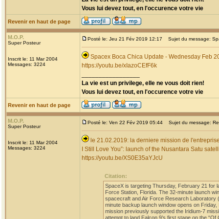
Vous lui devez tout, en l'occurence votre vie
Revenir en haut de page
M.O.P.
Posté le: Jeu 21 Fév 2019 12:17
Sujet du message: Spa
Super Posteur
Spacex Boca Chica Update - Wednesday Feb 2
Inscrit le: 11 Mar 2004
Messages: 3224
https://youtu.be/xIazoCEfF6k
_________________
La vie est un privilege, elle ne vous doit rien!
Vous lui devez tout, en l'occurence votre vie
Revenir en haut de page
M.O.P.
Posté le: Ven 22 Fév 2019 05:44
Sujet du message: Re: D
Super Posteur
le 21.02.2019: la derniere mission de l'entrepris
Inscrit le: 11 Mar 2004
Messages: 3224
I Still Love You”: launch of the Nusantara Satu sat
https://youtu.be/XS0E35aYJcU
Citation:
SpaceX is targeting Thursday, February 21 for 
Force Station, Florida. The 32-minute launch wi
spacecraft and Air Force Research Laboratory (AF
minute backup launch window opens on Friday, F
mission previously supported the Iridium-7 mis
attempt to land Falcon 9’s first stage on the “Of 