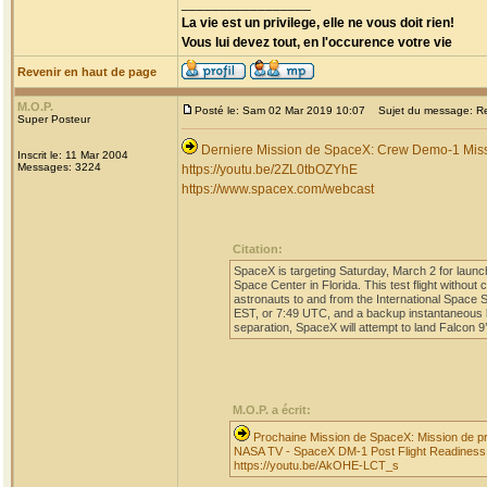
_________________
La vie est un privilege, elle ne vous doit rien!
Vous lui devez tout, en l'occurence votre vie
Revenir en haut de page
M.O.P.
Posté le: Sam 02 Mar 2019 10:07
Sujet du message: Re: 
Super Posteur
Derniere Mission de SpaceX: Crew Demo-1 Mis
Inscrit le: 11 Mar 2004
Messages: 3224
https://youtu.be/2ZL0tbOZYhE
https://www.spacex.com/webcast
Citation:
SpaceX is targeting Saturday, March 2 for lau
Space Center in Florida. This test flight without
astronauts to and from the International Space
EST, or 7:49 UTC, and a backup instantaneous l
separation, SpaceX will attempt to land Falcon 9’
M.O.P. a écrit:
Prochaine Mission de SpaceX: Mission de prep
NASA TV - SpaceX DM-1 Post Flight Readiness
https://youtu.be/AkOHE-LCT_s