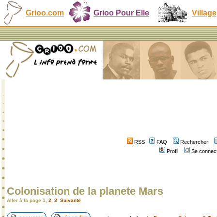
Grioo.com
Grioo Pour Elle
Village
RSS
FAQ
Rechercher
Profil
Se connect
Colonisation de la planete Mars
Aller à la page
1
,
2
,
3
Suivante