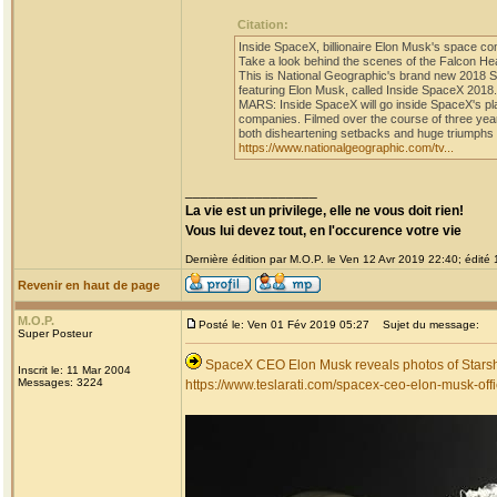
Citation:
Inside SpaceX, billionaire Elon Musk's space c
Take a look behind the scenes of the Falcon He
This is National Geographic's brand new 2018
featuring Elon Musk, called Inside SpaceX 2018.
MARS: Inside SpaceX will go inside SpaceX's pla
companies. Filmed over the course of three year
both disheartening setbacks and huge triumphs 
https://www.nationalgeographic.com/tv...
_________________
La vie est un privilege, elle ne vous doit rien!
Vous lui devez tout, en l'occurence votre vie
Dernière édition par M.O.P. le Ven 12 Avr 2019 22:40; édité 1
Revenir en haut de page
M.O.P.
Posté le: Ven 01 Fév 2019 05:27
Sujet du message:
Super Posteur
SpaceX CEO Elon Musk reveals photos of Starshi
Inscrit le: 11 Mar 2004
Messages: 3224
https://www.teslarati.com/spacex-ceo-elon-musk-offi