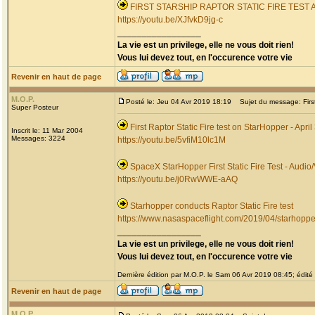
FIRST STARSHIP RAPTOR STATIC FIRE TEST
https://youtu.be/XJfvkD9jg-c
_________________
La vie est un privilege, elle ne vous doit rien!
Vous lui devez tout, en l'occurence votre vie
Revenir en haut de page
M.O.P.
Posté le: Jeu 04 Avr 2019 18:19
Sujet du message: First 
Super Posteur
First Raptor Static Fire test on StarHopper - April
Inscrit le: 11 Mar 2004
Messages: 3224
https://youtu.be/5vfiM10lc1M
SpaceX StarHopper First Static Fire Test - Audi
https://youtu.be/j0RwWWE-aAQ
Starhopper conducts Raptor Static Fire test
https://www.nasaspaceflight.com/2019/04/starhopper-
_________________
La vie est un privilege, elle ne vous doit rien!
Vous lui devez tout, en l'occurence votre vie
Dernière édition par M.O.P. le Sam 06 Avr 2019 08:45; édité 
Revenir en haut de page
M.O.P.