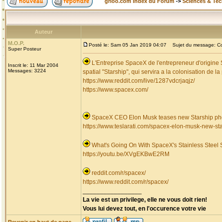
grioo.com Index du Forum
->
Sciences & Te
Auteur
M.O.P.
Posté le: Sam 05 Jan 2019 04:07
Sujet du message: Col
Super Posteur
L'Entreprise SpaceX de l'entrepreneur d'origine
Inscrit le: 11 Mar 2004
Messages: 3224
spatial "Starship", qui servira a la colonisation de l
https://www.reddit.com/live/1287vdcrjaqjz/
https://www.spacex.com/
SpaceX CEO Elon Musk teases new Starship ph
https://www.teslarati.com/spacex-elon-musk-new-sta
What's Going On With SpaceX's Stainless Steel 
https://youtu.be/XVgEKBwE2RM
reddit.com/r/spacex/
https://www.reddit.com/r/spacex/
_________________
La vie est un privilege, elle ne vous doit rien!
Vous lui devez tout, en l'occurence votre vie