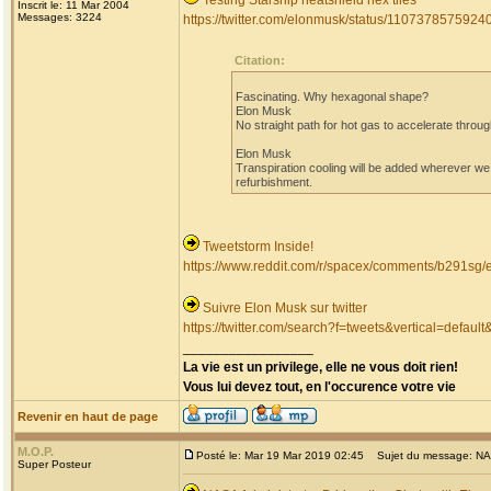
Testing Starship heatshield hex tiles
Inscrit le: 11 Mar 2004
Messages: 3224
https://twitter.com/elonmusk/status/110737857592
Citation:
Fascinating. Why hexagonal shape?
Elon Musk
‏No straight path for hot gas to accelerate throu
Elon Musk
refurbishment.
Tweetstorm Inside!
https://www.reddit.com/r/spacex/comments/b291sg/e
Suivre Elon Musk sur twitter
https://twitter.com/search?f=tweets&vertical=def
_________________
La vie est un privilege, elle ne vous doit rien!
Vous lui devez tout, en l'occurence votre vie
Revenir en haut de page
M.O.P.
Posté le: Mar 19 Mar 2019 02:45
Sujet du message: NASA
Super Posteur