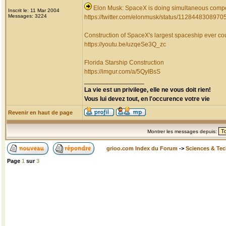
Elon Musk: SpaceX is doing simultaneous compet
Inscrit le: 11 Mar 2004
Messages: 3224
https://twitter.com/elonmusk/status/112844830897
Construction of SpaceX's largest spaceship ever co
https://youtu.be/uzqeSe3Q_zc
Florida Starship Construction
https://imgur.com/a/5QyIBsS
_________________
La vie est un privilege, elle ne vous doit rien!
Vous lui devez tout, en l'occurence votre vie
Revenir en haut de page
Montrer les messages depuis:
grioo.com Index du Forum
->
Sciences & Te
Page
1
sur
3