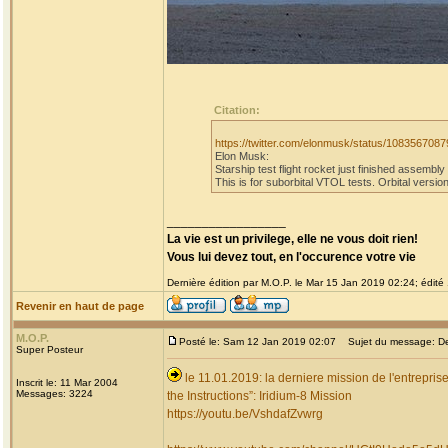
Citation:
https://twitter.com/elonmusk/status/10835670
Elon Musk:
Starship test flight rocket just finished assembl
This is for suborbital VTOL tests. Orbital version
_________________
La vie est un privilege, elle ne vous doit rien!
Vous lui devez tout, en l'occurence votre vie
Dernière édition par M.O.P. le Mar 15 Jan 2019 02:24; édité 
Revenir en haut de page
M.O.P.
Posté le: Sam 12 Jan 2019 02:07
Sujet du message: Dern
Super Posteur
le 11.01.2019: la derniere mission de l'entrepris
Inscrit le: 11 Mar 2004
Messages: 3224
the Instructions”: Iridium-8 Mission
https://youtu.be/VshdafZvwrg