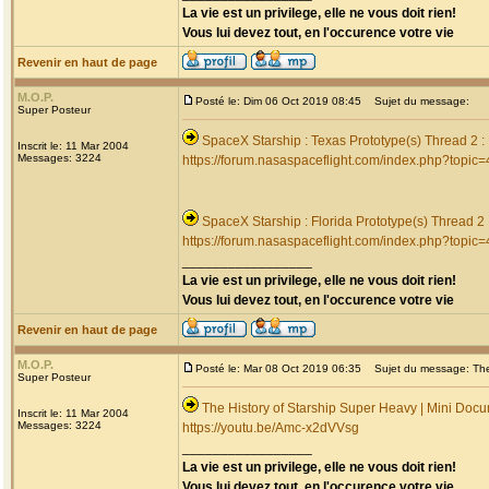
La vie est un privilege, elle ne vous doit rien!
Vous lui devez tout, en l'occurence votre vie
Revenir en haut de page
M.O.P.
Posté le: Dim 06 Oct 2019 08:45
Sujet du message:
Super Posteur
SpaceX Starship : Texas Prototype(s) Thread 2 
Inscrit le: 11 Mar 2004
Messages: 3224
https://forum.nasaspaceflight.com/index.php?topic
SpaceX Starship : Florida Prototype(s) Thread 2
https://forum.nasaspaceflight.com/index.php?topic
_________________
La vie est un privilege, elle ne vous doit rien!
Vous lui devez tout, en l'occurence votre vie
Revenir en haut de page
M.O.P.
Posté le: Mar 08 Oct 2019 06:35
Sujet du message: The 
Super Posteur
The History of Starship Super Heavy | Mini Doc
Inscrit le: 11 Mar 2004
Messages: 3224
https://youtu.be/Amc-x2dVVsg
_________________
La vie est un privilege, elle ne vous doit rien!
Vous lui devez tout, en l'occurence votre vie