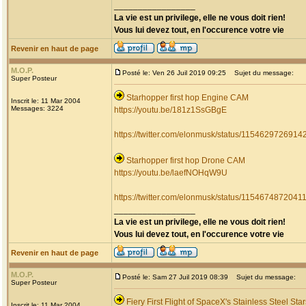
_________________
La vie est un privilege, elle ne vous doit rien!
Vous lui devez tout, en l'occurence votre vie
Revenir en haut de page
M.O.P.
Posté le: Ven 26 Juil 2019 09:25
Sujet du message:
Super Posteur
Starhopper first hop Engine CAM
Inscrit le: 11 Mar 2004
Messages: 3224
https://youtu.be/181z1SsGBgE
https://twitter.com/elonmusk/status/115462972691
Starhopper first hop Drone CAM
https://youtu.be/laefNOHqW9U
https://twitter.com/elonmusk/status/115467487204
_________________
La vie est un privilege, elle ne vous doit rien!
Vous lui devez tout, en l'occurence votre vie
Revenir en haut de page
M.O.P.
Posté le: Sam 27 Juil 2019 08:39
Sujet du message:
Super Posteur
Fiery First Flight of SpaceX's Stainless Steel Sta
Inscrit le: 11 Mar 2004