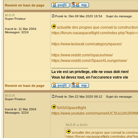
Revenir en haut de page
M.O.P.
Posté le: Dim 08 Mar 2020 16:54
Sujet du message:
Super Posteur
actualite des progres que connait la constructio
Inscrit le: 11 Mar 2004
Messages: 3224
https://forum.nasaspaceflight.com/index.php?topic
https://www.teslarati.com/category/spacex/
https://www.reddit.com/r/spacex/new/
https://www.reddit.com/r/SpaceXLounge/new/
_________________
La vie est un privilege, elle ne vous doit rien!
Vous lui devez tout, en l'occurence votre vie
Revenir en haut de page
M.O.P.
Posté le: Dim 22 Mar 2020 09:12
Sujet du message:
Super Posteur
NASASpaceflight
Inscrit le: 11 Mar 2004
Messages: 3224
https://www.youtube.com/channel/UCSUu1lih2Rif
M.O.P. a écrit:
actualite des progres que connait la constru
https://forum.nasaspaceflight.com/index.php?t