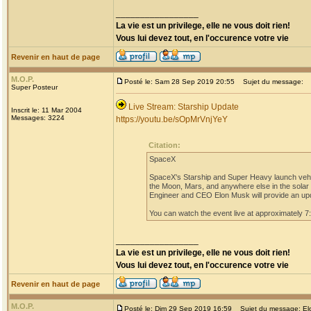
_________________
La vie est un privilege, elle ne vous doit rien!
Vous lui devez tout, en l'occurence votre vie
Revenir en haut de page
M.O.P.
Posté le: Sam 28 Sep 2019 20:55
Sujet du message:
Super Posteur
Live Stream: Starship Update
Inscrit le: 11 Mar 2004
Messages: 3224
https://youtu.be/sOpMrVnjYeY
Citation:
SpaceX
SpaceX's Starship and Super Heavy launch vehicle
the Moon, Mars, and anywhere else in the solar
Engineer and CEO Elon Musk will provide an upd
You can watch the event live at approximately 7
_________________
La vie est un privilege, elle ne vous doit rien!
Vous lui devez tout, en l'occurence votre vie
Revenir en haut de page
M.O.P.
Posté le: Dim 29 Sep 2019 16:59
Sujet du message: Elon 