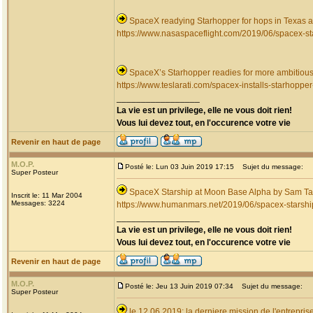
SpaceX readying Starhopper for hops in Texas as
https://www.nasaspaceflight.com/2019/06/spacex-st
SpaceX’s Starhopper readies for more ambitious 
https://www.teslarati.com/spacex-installs-starhoppe
_________________
La vie est un privilege, elle ne vous doit rien!
Vous lui devez tout, en l'occurence votre vie
Revenir en haut de page
M.O.P.
Posté le: Lun 03 Juin 2019 17:15
Sujet du message:
Super Posteur
SpaceX Starship at Moon Base Alpha by Sam Ta
Inscrit le: 11 Mar 2004
Messages: 3224
https://www.humanmars.net/2019/06/spacex-starshi
_________________
La vie est un privilege, elle ne vous doit rien!
Vous lui devez tout, en l'occurence votre vie
Revenir en haut de page
M.O.P.
Posté le: Jeu 13 Juin 2019 07:34
Sujet du message:
Super Posteur
le 12.06.2019: la derniere mission de l'entrep