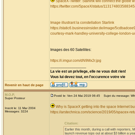
SpaceX-Twitter: Starlink will connect the globe 
https://twitter.com/SpaceX/status/11317480358834
Image illustrant la constellation Starlink
https://static6.businessinsider.de/image/5cdbadcee9
courtesy-mark-handley-university-college-london-u
Images des 60 Satellites:
https://i.imgur.com/dN9Mx2r.jpg
_________________
La vie est un privilege, elle ne vous doit rien!
Vous lui devez tout, en l'occurence votre vie
Revenir en haut de page
M.O.P.
Posté le: Ven 24 Mai 2019 06:45
Sujet du message: Why 
Super Posteur
Why is SpaceX getting into the space Internet b
Inscrit le: 11 Mar 2004
Messages: 3224
https://arstechnica.com/science/2019/05/spacex-retur
Citation:
Earlier this month, during a call with reporters, 
launch revenue tops out at about $3 billion a yea