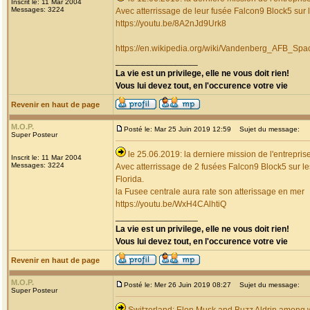
Inscrit le: 11 Mar 2004
Messages: 3224
Avec atterrissage de leur fusée Falcon9 Block5 sur 
https://youtu.be/8A2nJd9Urk8
https://en.wikipedia.org/wiki/Vandenberg_AFB_
_________________
La vie est un privilege, elle ne vous doit rien!
Vous lui devez tout, en l'occurence votre vie
Revenir en haut de page
M.O.P.
Posté le: Mar 25 Juin 2019 12:59
Sujet du message:
Super Posteur
le 25.06.2019: la derniere mission de l'entrepr
Inscrit le: 11 Mar 2004
Messages: 3224
Avec atterrissage de 2 fusées Falcon9 Block5 sur l
Florida.
la Fusee centrale aura rate son atterissage en mer
https://youtu.be/WxH4CAlhtiQ
_________________
La vie est un privilege, elle ne vous doit rien!
Vous lui devez tout, en l'occurence votre vie
Revenir en haut de page
M.O.P.
Posté le: Mer 26 Juin 2019 08:27
Sujet du message:
Super Posteur