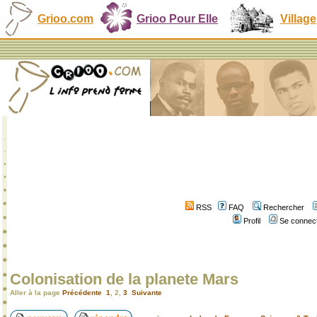
Grioo.com
Grioo Pour Elle
Village
RSS
FAQ
Rechercher
Profil
Se connect
Colonisation de la planete Mars
Aller à la page
Précédente
1
,
2
,
3
Suivante