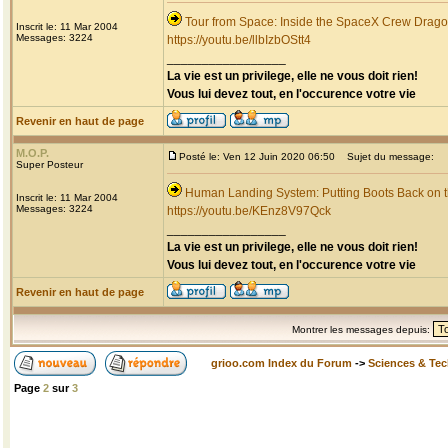
Tour from Space: Inside the SpaceX Crew Dragon
Inscrit le: 11 Mar 2004
Messages: 3224
https://youtu.be/llbIzbOStt4
_________________
La vie est un privilege, elle ne vous doit rien!
Vous lui devez tout, en l'occurence votre vie
Revenir en haut de page
M.O.P.
Posté le: Ven 12 Juin 2020 06:50
Sujet du message:
Super Posteur
Human Landing System: Putting Boots Back on 
Inscrit le: 11 Mar 2004
Messages: 3224
https://youtu.be/KEnz8V97Qck
_________________
La vie est un privilege, elle ne vous doit rien!
Vous lui devez tout, en l'occurence votre vie
Revenir en haut de page
Montrer les messages depuis:
grioo.com Index du Forum
->
Sciences & Te
Page
2
sur
3