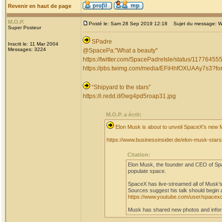
Revenir en haut de page
M.O.P.
Posté le: Sam 28 Sep 2019 12:18
Sujet du message: W
Super Posteur
SPadre
Inscrit le: 11 Mar 2004
Messages: 3224
@SpacePa:"What a beauty"
https://twitter.com/SpacePadreIsle/status/117764
https://pbs.twimg.com/media/EFiHhfOXUAAy7s3?
“Shipyard to the stars”
https://i.redd.it/0wg4pd5roap31.jpg
M.O.P. a écrit:
Elon Musk is about to unveil SpaceX's new 
https://www.businessinsider.de/elon-musk-sta
Citation:
Elon Musk, the founder and CEO of Spac
populate space.
SpaceX has live-streamed all of Musk's
Sources suggest his talk should begin 
https://www.youtube.com/user/spacex
Musk has shared new photos and inform