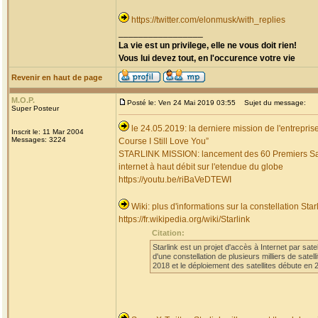
https://twitter.com/elonmusk/with_replies
_________________
La vie est un privilege, elle ne vous doit rien!
Vous lui devez tout, en l'occurence votre vie
Revenir en haut de page
M.O.P.
Posté le: Ven 24 Mai 2019 03:55
Sujet du message:
Super Posteur
le 24.05.2019: la derniere mission de l'entrepri
Inscrit le: 11 Mar 2004
Messages: 3224
Course I Still Love You”
STARLINK MISSION: lancement des 60 Premiers Satellit
internet à haut débit sur l'etendue du globe
https://youtu.be/riBaVeDTEWI
Wiki: plus d'informations sur la constellation St
https://fr.wikipedia.org/wiki/Starlink
Citation:
Starlink est un projet d'accès à Internet par sa
d'une constellation de plusieurs milliers de sat
2018 et le déploiement des satellites débute en