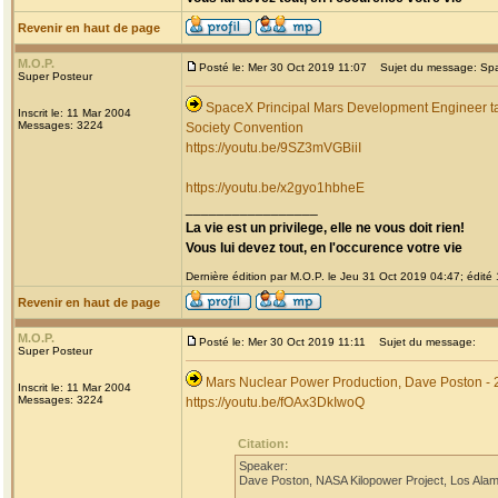
Revenir en haut de page
M.O.P.
Posté le: Mer 30 Oct 2019 11:07
Sujet du message: Spac
Super Posteur
SpaceX Principal Mars Development Engineer ta
Inscrit le: 11 Mar 2004
Messages: 3224
Society Convention
https://youtu.be/9SZ3mVGBiiI
https://youtu.be/x2gyo1hbheE
_________________
La vie est un privilege, elle ne vous doit rien!
Vous lui devez tout, en l'occurence votre vie
Dernière édition par M.O.P. le Jeu 31 Oct 2019 04:47; édité 1
Revenir en haut de page
M.O.P.
Posté le: Mer 30 Oct 2019 11:11
Sujet du message:
Super Posteur
Mars Nuclear Power Production, Dave Poston - 
Inscrit le: 11 Mar 2004
Messages: 3224
https://youtu.be/fOAx3DkIwoQ
Citation:
Speaker:
Dave Poston, NASA Kilopower Project, Los Alam