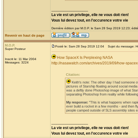
_________________
La vie est un privilege, elle ne vous doit rien!
Vous lui devez tout, en l'occurence votre vie
Dernière édition par M.O.P. le Sam 28 Sep 2019 12:23; édité
Revenir en haut de page
M.O.P.
Posté le: Sam 28 Sep 2019 12:04
Sujet du message: H
Super Posteur
How SpaceX Is Perplexing NASA
Inscrit le: 11 Mar 2004
Messages: 3224
http://nasawatch.com/archives/2019/09/how-spacex-
Citation:
Keith's note: The other day I had someone o
pictures of Starship floating around social me
was a deftly done Photoshop image of what Starsh
separating Photoshop from reality while followin
My response:
"This is what happens when rapid
ever build a rocket in a few months - and then fl
people camped outside of SLS assembly sites eag
_________________
La vie est un privilege, elle ne vous doit rien!
Vous lui devez tout, en l'occurence votre vie