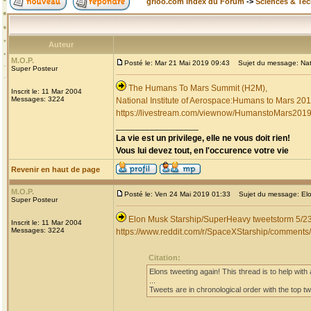
grioo.com Index du Forum
->
Sciences & Te
Auteur
M.O.P.
Posté le: Mar 21 Mai 2019 09:43
Sujet du message: Nati
Super Posteur
The Humans To Mars Summit (H2M),
Inscrit le: 11 Mar 2004
Messages: 3224
National Institute of Aerospace:Humans to Mars 20
https://livestream.com/viewnow/HumanstoMars201
_________________
La vie est un privilege, elle ne vous doit rien!
Vous lui devez tout, en l'occurence votre vie
Revenir en haut de page
M.O.P.
Posté le: Ven 24 Mai 2019 01:33
Sujet du message: Elo
Super Posteur
Elon Musk Starship/SuperHeavy tweetstorm 5/2
Inscrit le: 11 Mar 2004
Messages: 3224
https://www.reddit.com/r/SpaceXStarship/comment
Citation:
Elons tweeting again! This thread is to help with a
...
Tweets are in chronological order with the top twe