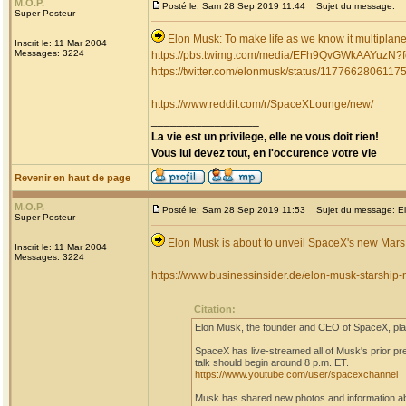
M.O.P.
Posté le: Sam 28 Sep 2019 11:44
Sujet du message:
Super Posteur
Elon Musk: To make life as we know it multiplane
Inscrit le: 11 Mar 2004
Messages: 3224
https://pbs.twimg.com/media/EFh9QvGWkAAYuzN
https://twitter.com/elonmusk/status/117766280611
https://www.reddit.com/r/SpaceXLounge/new/
_________________
La vie est un privilege, elle ne vous doit rien!
Vous lui devez tout, en l'occurence votre vie
Revenir en haut de page
M.O.P.
Posté le: Sam 28 Sep 2019 11:53
Sujet du message: Elo
Super Posteur
Elon Musk is about to unveil SpaceX's new Mars 
Inscrit le: 11 Mar 2004
Messages: 3224
https://www.businessinsider.de/elon-musk-starshi
Citation:
Elon Musk, the founder and CEO of SpaceX, plan
SpaceX has live-streamed all of Musk's prior p
talk should begin around 8 p.m. ET.
https://www.youtube.com/user/spacexchannel
Musk has shared new photos and information ab