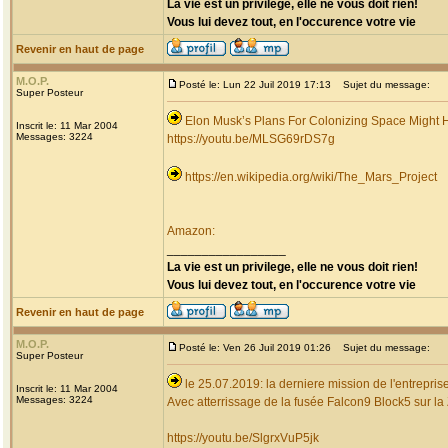
La vie est un privilege, elle ne vous doit rien!
Vous lui devez tout, en l'occurence votre vie
Revenir en haut de page
M.O.P.
Posté le: Lun 22 Juil 2019 17:13
Sujet du message:
Super Posteur
Elon Musk’s Plans For Colonizing Space Might 
Inscrit le: 11 Mar 2004
Messages: 3224
https://youtu.be/MLSG69rDS7g
https://en.wikipedia.org/wiki/The_Mars_Project
Amazon:
_________________
La vie est un privilege, elle ne vous doit rien!
Vous lui devez tout, en l'occurence votre vie
Revenir en haut de page
M.O.P.
Posté le: Ven 26 Juil 2019 01:26
Sujet du message:
Super Posteur
le 25.07.2019: la derniere mission de l'entrepr
Inscrit le: 11 Mar 2004
Messages: 3224
Avec atterrissage de la fusée Falcon9 Block5 sur la
https://youtu.be/SlgrxVuP5jk