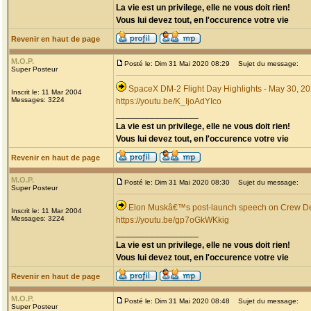
La vie est un privilege, elle ne vous doit rien!
Vous lui devez tout, en l'occurence votre vie
Revenir en haut de page
M.O.P.
Posté le: Dim 31 Mai 2020 08:29
Sujet du message:
Super Posteur
SpaceX DM-2 Flight Day Highlights - May 30, 2
Inscrit le: 11 Mar 2004
Messages: 3224
https://youtu.be/K_IjoAdYIco
_________________
La vie est un privilege, elle ne vous doit rien!
Vous lui devez tout, en l'occurence votre vie
Revenir en haut de page
M.O.P.
Posté le: Dim 31 Mai 2020 08:30
Sujet du message:
Super Posteur
Elon Muskâ€™s post-launch speech on Crew Dem
Inscrit le: 11 Mar 2004
Messages: 3224
https://youtu.be/gp7oGkWKkig
_________________
La vie est un privilege, elle ne vous doit rien!
Vous lui devez tout, en l'occurence votre vie
Revenir en haut de page
M.O.P.
Posté le: Dim 31 Mai 2020 08:48
Sujet du message:
Super Posteur