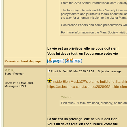
From the 22nd Annual International Mars Society
The four-day International Mars Society Convent
policymakers and journalists to talk about the l
the way for a human mission to the planet Mars.
Conference Papers and some presentations will
For more information on the Mars Society, visit 
_________________
La vie est un privilege, elle ne vous doit rien!
Vous lui devez tout, en l'occurence votre vie
Revenir en haut de page
M.O.P.
Posté le: Ven 06 Mar 2020 09:57
Sujet du message:
Super Posteur
Inside Elon Muskâ€™s plan to build one Starshi
Inscrit le: 11 Mar 2004
Messages: 3224
https://arstechnica.com/science/2020/03/inside-elo
Citation:
Elon Musk: "I think we need, probably, on the or
_________________
La vie est un privilege, elle ne vous doit rien!
Vous lui devez tout, en l'occurence votre vie