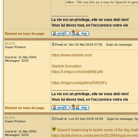
billion. "We see this as a way for SpaceX to g
_________________
La vie est un privilege, elle ne vous doit rien!
Vous lui devez tout, en l'occurence votre vie
Revenir en haut de page
M.O.P.
Posté le: Ven 24 Mai 2019 07:58
Sujet du message:
Super Posteur
https://www.starlink.com/
Inscrit le: 11 Mar 2004
Messages: 3224
Starlink Animation
https://i.imgur.com/uhrkBWj.gifv
https://imgur.com/gallery/5i9O4Fz
_________________
La vie est un privilege, elle ne vous doit rien!
Vous lui devez tout, en l'occurence votre vie
Revenir en haut de page
M.O.P.
Posté le: Lun 03 Juin 2019 16:56
Sujet du message: Spac
Super Posteur
SpaceX beginning to tackle some of the big chal
Inscrit le: 11 Mar 2004
Messages: 3224
https://arstechnica.com/science/2019/06/spacex-wor