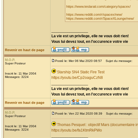
https://www.teslarati.com/category/spacex/
https://www.reddit.com/r/spacex/new/
https://www.reddit.com/r/SpaceXLounge/new/
_________________
La vie est un privilege, elle ne vous doit rien!
Vous lui devez tout, en l'occurence votre vie
Revenir en haut de page
M.O.P.
Posté le: Mer 06 Mai 2020 08:57
Sujet du message:
Super Posteur
Starship SN4 Static Fire Test
Inscrit le: 11 Mar 2004
Messages: 3224
https://youtu.be/Cp2oaguCzN8
_________________
La vie est un privilege, elle ne vous doit rien!
Vous lui devez tout, en l'occurence votre vie
Revenir en haut de page
M.O.P.
Posté le: Ven 22 Mai 2020 08:39
Sujet du message:
Super Posteur
Thomas Pesquet : objectif Mars (documentaire i
Inscrit le: 11 Mar 2004
Messages: 3224
https://youtu.be/fa1KtmRkPWo
_________________