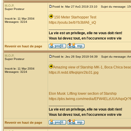
M.O.P.
Posté le: Mar 27 Aoû 2019 23:10
Sujet du message: 150
Super Posteur
150 Meter Starhopper Test
Inscrit le: 11 Mar 2004
Messages: 3224
https://youtu.be/bYb3bfA6_sQ
_________________
La vie est un privilege, elle ne vous doit rien!
Vous lui devez tout, en l'occurence votre vie
Revenir en haut de page
M.O.P.
Posté le: Jeu 26 Sep 2019 04:39
Sujet du message: Ama
Super Posteur
Amazing view of Starship MK-1, Boca Chica bea
Inscrit le: 11 Mar 2004
Messages: 3224
https://i.redd.it/feqlqinr2to31.jpg
Elon Musk: Lifting lower section of Starship
https://pbs.twimg.com/media/EFW4ELzUUAAqxQr
_________________
La vie est un privilege, elle ne vous doit rien!
Vous lui devez tout, en l'occurence votre vie
Revenir en haut de page