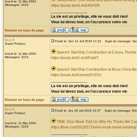
Switzerland: Elon Musk and Buzz Aldrin among
Inscrit le: 11 Mar 2004
Messages: 3224
https://youtu.be/sLIm6X0ASfA
_________________
La vie est un privilege, elle ne vous doit rien!
Vous lui devez tout, en l'occurence votre vie
Revenir en haut de page
M.O.P.
Posté le: Ven 12 Juil 2019 17:22
Sujet du message: Spac
Super Posteur
SpaceX StarShip Construction at Cocoa, Florida
Inscrit le: 11 Mar 2004
Messages: 3224
https://youtu.be/U-scr6FsddY
SpaceX StarShip Construction at Boca Chica Be
https://youtu.be/Kzwcwj5VZSU
_________________
La vie est un privilege, elle ne vous doit rien!
Vous lui devez tout, en l'occurence votre vie
Revenir en haut de page
M.O.P.
Posté le: Jeu 18 Juil 2019 16:37
Sujet du message: Elo
Super Posteur
TIME: Elon Musk Told Us Why He Thinks We Can
Inscrit le: 11 Mar 2004
Messages: 3224
https://time.com/5628572/elon-musk-moon-landing/
_________________