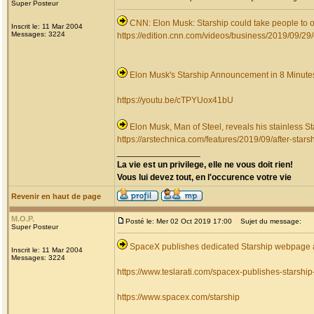
Super Posteur
CNN: Elon Musk: Starship could take people to or
Inscrit le: 11 Mar 2004
Messages: 3224
https://edition.cnn.com/videos/business/2019/09/29/
Elon Musk's Starship Announcement in 8 Minute
https://youtu.be/cTPYUox41bU
Elon Musk, Man of Steel, reveals his stainless St
https://arstechnica.com/features/2019/09/after-stars
_________________
La vie est un privilege, elle ne vous doit rien!
Vous lui devez tout, en l'occurence votre vie
Revenir en haut de page
M.O.P.
Posté le: Mer 02 Oct 2019 17:00
Sujet du message:
Super Posteur
SpaceX publishes dedicated Starship webpage a
Inscrit le: 11 Mar 2004
Messages: 3224
https://www.teslarati.com/spacex-publishes-starsh
https://www.spacex.com/starship
_________________