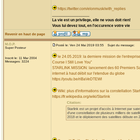
https://twitter.com/elonmusk/with_replies
_________________
La vie est un privilege, elle ne vous doit rien!
Vous lui devez tout, en l'occurence votre vie
Revenir en haut de page
M.O.P.
Posté le: Ven 24 Mai 2019 03:55
Sujet du message:
Super Posteur
le 24.05.2019: la derniere mission de l'entrepri
Inscrit le: 11 Mar 2004
Messages: 3224
Course I Still Love You”
STARLINK MISSION: lancement des 60 Premiers Satellit
internet à haut débit sur l'etendue du globe
https://youtu.be/riBaVeDTEWI
Wiki: plus d'informations sur la constellation St
https://fr.wikipedia.org/wiki/Starlink
Citation:
Starlink est un projet d'accès à Internet par sa
d'une constellation de plusieurs milliers de sat
2018 et le déploiement des satellites débute en