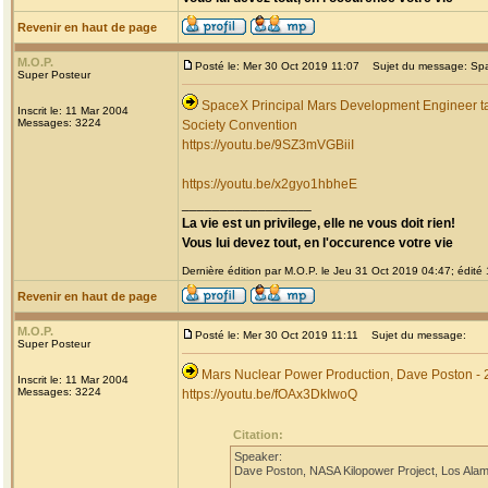
Revenir en haut de page
M.O.P.
Posté le: Mer 30 Oct 2019 11:07
Sujet du message: Spac
Super Posteur
SpaceX Principal Mars Development Engineer ta
Inscrit le: 11 Mar 2004
Messages: 3224
Society Convention
https://youtu.be/9SZ3mVGBiiI
https://youtu.be/x2gyo1hbheE
_________________
La vie est un privilege, elle ne vous doit rien!
Vous lui devez tout, en l'occurence votre vie
Dernière édition par M.O.P. le Jeu 31 Oct 2019 04:47; édité 1
Revenir en haut de page
M.O.P.
Posté le: Mer 30 Oct 2019 11:11
Sujet du message:
Super Posteur
Mars Nuclear Power Production, Dave Poston - 
Inscrit le: 11 Mar 2004
Messages: 3224
https://youtu.be/fOAx3DkIwoQ
Citation:
Speaker:
Dave Poston, NASA Kilopower Project, Los Alam