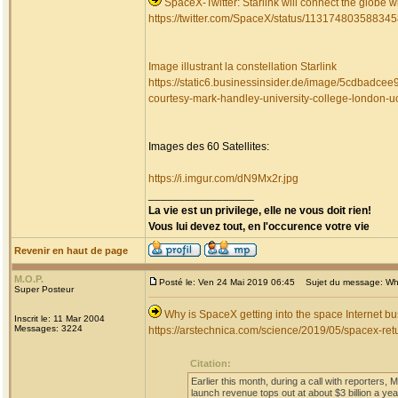
SpaceX-Twitter: Starlink will connect the globe 
https://twitter.com/SpaceX/status/11317480358834
Image illustrant la constellation Starlink
https://static6.businessinsider.de/image/5cdbadcee9
courtesy-mark-handley-university-college-london-u
Images des 60 Satellites:
https://i.imgur.com/dN9Mx2r.jpg
_________________
La vie est un privilege, elle ne vous doit rien!
Vous lui devez tout, en l'occurence votre vie
Revenir en haut de page
M.O.P.
Posté le: Ven 24 Mai 2019 06:45
Sujet du message: Why 
Super Posteur
Why is SpaceX getting into the space Internet b
Inscrit le: 11 Mar 2004
Messages: 3224
https://arstechnica.com/science/2019/05/spacex-retur
Citation:
Earlier this month, during a call with reporters, 
launch revenue tops out at about $3 billion a yea