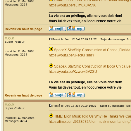
Switzerland: Elon Musk and Buzz Aldrin among
Inscrit le: 11 Mar 2004
Messages: 3224
https://youtu.be/sLIm6X0ASfA
_________________
La vie est un privilege, elle ne vous doit rien!
Vous lui devez tout, en l'occurence votre vie
Revenir en haut de page
M.O.P.
Posté le: Ven 12 Juil 2019 17:22
Sujet du message: Spac
Super Posteur
SpaceX StarShip Construction at Cocoa, Florida
Inscrit le: 11 Mar 2004
Messages: 3224
https://youtu.be/U-scr6FsddY
SpaceX StarShip Construction at Boca Chica Be
https://youtu.be/Kzwcwj5VZSU
_________________
La vie est un privilege, elle ne vous doit rien!
Vous lui devez tout, en l'occurence votre vie
Revenir en haut de page
M.O.P.
Posté le: Jeu 18 Juil 2019 16:37
Sujet du message: Elo
Super Posteur
TIME: Elon Musk Told Us Why He Thinks We Can
Inscrit le: 11 Mar 2004
Messages: 3224
https://time.com/5628572/elon-musk-moon-landing/
_________________