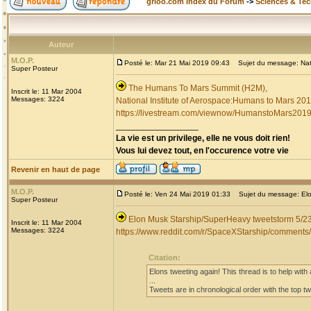
grioo.com Index du Forum
->
Sciences & Te
Auteur
M.O.P.
Posté le: Mar 21 Mai 2019 09:43
Sujet du message: Nati
Super Posteur
The Humans To Mars Summit (H2M),
Inscrit le: 11 Mar 2004
Messages: 3224
National Institute of Aerospace:Humans to Mars 20
https://livestream.com/viewnow/HumanstoMars201
_________________
La vie est un privilege, elle ne vous doit rien!
Vous lui devez tout, en l'occurence votre vie
Revenir en haut de page
M.O.P.
Posté le: Ven 24 Mai 2019 01:33
Sujet du message: Elo
Super Posteur
Elon Musk Starship/SuperHeavy tweetstorm 5/2
Inscrit le: 11 Mar 2004
Messages: 3224
https://www.reddit.com/r/SpaceXStarship/comment
Citation:
Elons tweeting again! This thread is to help with a
...
Tweets are in chronological order with the top twe