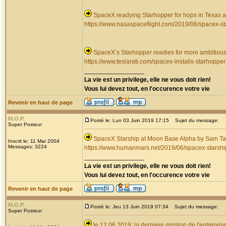
SpaceX readying Starhopper for hops in Texas as
https://www.nasaspaceflight.com/2019/06/spacex-st
SpaceX’s Starhopper readies for more ambitious 
https://www.teslarati.com/spacex-installs-starhoppe
_________________
La vie est un privilege, elle ne vous doit rien!
Vous lui devez tout, en l'occurence votre vie
Revenir en haut de page
M.O.P.
Posté le: Lun 03 Juin 2019 17:15
Sujet du message:
Super Posteur
SpaceX Starship at Moon Base Alpha by Sam Ta
Inscrit le: 11 Mar 2004
Messages: 3224
https://www.humanmars.net/2019/06/spacex-starshi
_________________
La vie est un privilege, elle ne vous doit rien!
Vous lui devez tout, en l'occurence votre vie
Revenir en haut de page
M.O.P.
Posté le: Jeu 13 Juin 2019 07:34
Sujet du message:
Super Posteur
le 12.06.2019: la derniere mission de l'entrep