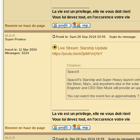
_________________
La vie est un privilege, elle ne vous doit rien!
Vous lui devez tout, en l'occurence votre vie
Revenir en haut de page
M.O.P.
Posté le: Sam 28 Sep 2019 20:55
Sujet du message:
Super Posteur
Live Stream: Starship Update
Inscrit le: 11 Mar 2004
Messages: 3224
https://youtu.be/sOpMrVnjYeY
Citation:
SpaceX
SpaceX's Starship and Super Heavy launch vehicle
the Moon, Mars, and anywhere else in the solar
Engineer and CEO Elon Musk will provide an upd
You can watch the event live at approximately 7
_________________
La vie est un privilege, elle ne vous doit rien!
Vous lui devez tout, en l'occurence votre vie
Revenir en haut de page
M.O.P.
Posté le: Dim 29 Sep 2019 16:59
Sujet du message: Elon 