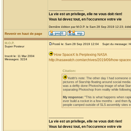
_________________
La vie est un privilege, elle ne vous doit rien!
Vous lui devez tout, en l'occurence votre vie
Dernière édition par M.O.P. le Sam 28 Sep 2019 12:23; édité
Revenir en haut de page
M.O.P.
Posté le: Sam 28 Sep 2019 12:04
Sujet du message: H
Super Posteur
How SpaceX Is Perplexing NASA
Inscrit le: 11 Mar 2004
Messages: 3224
http://nasawatch.com/archives/2019/09/how-spacex-
Citation:
Keith's note: The other day I had someone o
pictures of Starship floating around social me
was a deftly done Photoshop image of what Starsh
separating Photoshop from reality while followin
My response:
"This is what happens when rapid
ever build a rocket in a few months - and then fl
people camped outside of SLS assembly sites eag
_________________
La vie est un privilege, elle ne vous doit rien!
Vous lui devez tout, en l'occurence votre vie