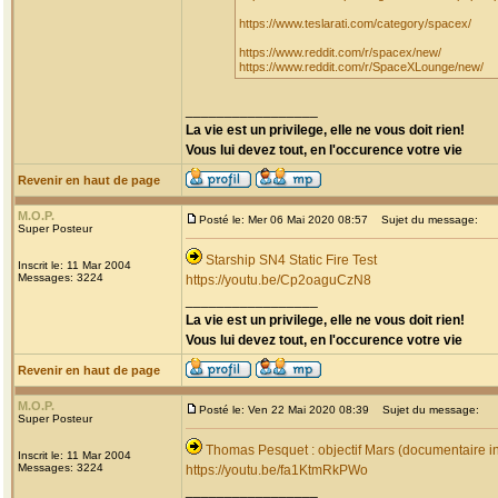
https://www.teslarati.com/category/spacex/
https://www.reddit.com/r/spacex/new/
https://www.reddit.com/r/SpaceXLounge/new/
_________________
La vie est un privilege, elle ne vous doit rien!
Vous lui devez tout, en l'occurence votre vie
Revenir en haut de page
M.O.P.
Posté le: Mer 06 Mai 2020 08:57
Sujet du message:
Super Posteur
Starship SN4 Static Fire Test
Inscrit le: 11 Mar 2004
Messages: 3224
https://youtu.be/Cp2oaguCzN8
_________________
La vie est un privilege, elle ne vous doit rien!
Vous lui devez tout, en l'occurence votre vie
Revenir en haut de page
M.O.P.
Posté le: Ven 22 Mai 2020 08:39
Sujet du message:
Super Posteur
Thomas Pesquet : objectif Mars (documentaire i
Inscrit le: 11 Mar 2004
Messages: 3224
https://youtu.be/fa1KtmRkPWo
_________________