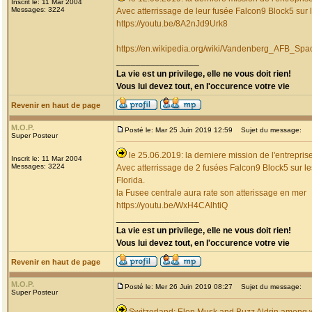
Inscrit le: 11 Mar 2004
Messages: 3224
Avec atterrissage de leur fusée Falcon9 Block5 sur 
https://youtu.be/8A2nJd9Urk8
https://en.wikipedia.org/wiki/Vandenberg_AFB_
_________________
La vie est un privilege, elle ne vous doit rien!
Vous lui devez tout, en l'occurence votre vie
Revenir en haut de page
M.O.P.
Posté le: Mar 25 Juin 2019 12:59
Sujet du message:
Super Posteur
le 25.06.2019: la derniere mission de l'entrepr
Inscrit le: 11 Mar 2004
Messages: 3224
Avec atterrissage de 2 fusées Falcon9 Block5 sur l
Florida.
la Fusee centrale aura rate son atterissage en mer
https://youtu.be/WxH4CAlhtiQ
_________________
La vie est un privilege, elle ne vous doit rien!
Vous lui devez tout, en l'occurence votre vie
Revenir en haut de page
M.O.P.
Posté le: Mer 26 Juin 2019 08:27
Sujet du message:
Super Posteur