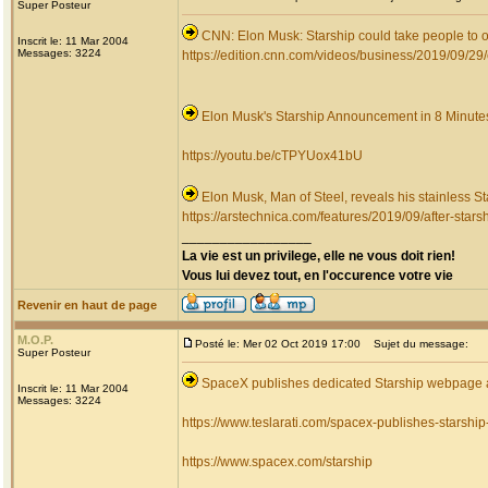
Super Posteur
CNN: Elon Musk: Starship could take people to or
Inscrit le: 11 Mar 2004
Messages: 3224
https://edition.cnn.com/videos/business/2019/09/29/
Elon Musk's Starship Announcement in 8 Minute
https://youtu.be/cTPYUox41bU
Elon Musk, Man of Steel, reveals his stainless St
https://arstechnica.com/features/2019/09/after-stars
_________________
La vie est un privilege, elle ne vous doit rien!
Vous lui devez tout, en l'occurence votre vie
Revenir en haut de page
M.O.P.
Posté le: Mer 02 Oct 2019 17:00
Sujet du message:
Super Posteur
SpaceX publishes dedicated Starship webpage a
Inscrit le: 11 Mar 2004
Messages: 3224
https://www.teslarati.com/spacex-publishes-starsh
https://www.spacex.com/starship
_________________