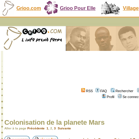
Grioo.com
Grioo Pour Elle
Village
RSS
FAQ
Rechercher
Profil
Se connect
Colonisation de la planete Mars
Aller à la page
Précédente
1
,
2
,
3
Suivante