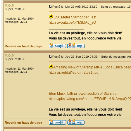
M.O.P.
Posté le: Mar 27 Aoû 2019 23:10
Sujet du message: 150
Super Posteur
150 Meter Starhopper Test
Inscrit le: 11 Mar 2004
Messages: 3224
https://youtu.be/bYb3bfA6_sQ
_________________
La vie est un privilege, elle ne vous doit rien!
Vous lui devez tout, en l'occurence votre vie
Revenir en haut de page
M.O.P.
Posté le: Jeu 26 Sep 2019 04:39
Sujet du message: Ama
Super Posteur
Amazing view of Starship MK-1, Boca Chica bea
Inscrit le: 11 Mar 2004
Messages: 3224
https://i.redd.it/feqlqinr2to31.jpg
Elon Musk: Lifting lower section of Starship
https://pbs.twimg.com/media/EFW4ELzUUAAqxQr
_________________
La vie est un privilege, elle ne vous doit rien!
Vous lui devez tout, en l'occurence votre vie
Revenir en haut de page