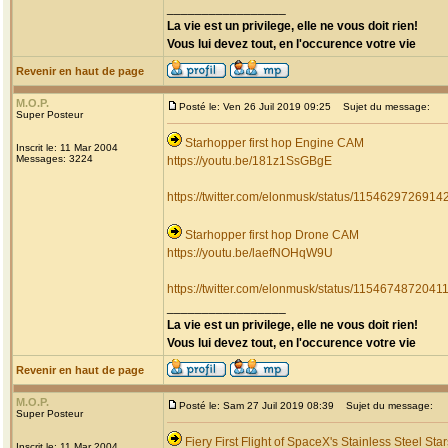
_________________
La vie est un privilege, elle ne vous doit rien!
Vous lui devez tout, en l'occurence votre vie
Revenir en haut de page
M.O.P.
Posté le: Ven 26 Juil 2019 09:25
Sujet du message:
Super Posteur
Starhopper first hop Engine CAM
Inscrit le: 11 Mar 2004
Messages: 3224
https://youtu.be/181z1SsGBgE
https://twitter.com/elonmusk/status/115462972691
Starhopper first hop Drone CAM
https://youtu.be/laefNOHqW9U
https://twitter.com/elonmusk/status/115467487204
_________________
La vie est un privilege, elle ne vous doit rien!
Vous lui devez tout, en l'occurence votre vie
Revenir en haut de page
M.O.P.
Posté le: Sam 27 Juil 2019 08:39
Sujet du message:
Super Posteur
Fiery First Flight of SpaceX's Stainless Steel Sta
Inscrit le: 11 Mar 2004