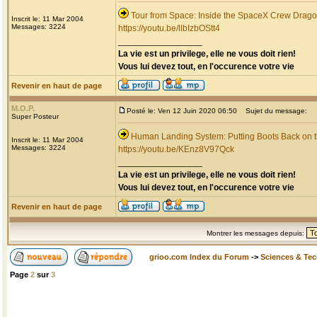
Tour from Space: Inside the SpaceX Crew Dragon
Inscrit le: 11 Mar 2004
Messages: 3224
https://youtu.be/llbIzbOStt4
_________________
La vie est un privilege, elle ne vous doit rien!
Vous lui devez tout, en l'occurence votre vie
Revenir en haut de page
M.O.P.
Posté le: Ven 12 Juin 2020 06:50
Sujet du message:
Super Posteur
Human Landing System: Putting Boots Back on 
Inscrit le: 11 Mar 2004
Messages: 3224
https://youtu.be/KEnz8V97Qck
_________________
La vie est un privilege, elle ne vous doit rien!
Vous lui devez tout, en l'occurence votre vie
Revenir en haut de page
Montrer les messages depuis:
grioo.com Index du Forum
->
Sciences & Te
Page
2
sur
3