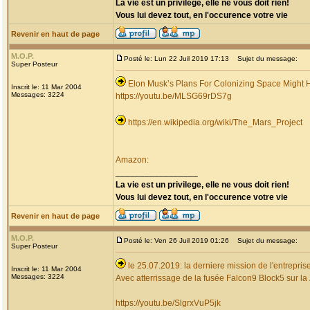
La vie est un privilege, elle ne vous doit rien!
Vous lui devez tout, en l'occurence votre vie
Revenir en haut de page
M.O.P.
Posté le: Lun 22 Juil 2019 17:13
Sujet du message:
Super Posteur
Elon Musk’s Plans For Colonizing Space Might 
Inscrit le: 11 Mar 2004
Messages: 3224
https://youtu.be/MLSG69rDS7g
https://en.wikipedia.org/wiki/The_Mars_Project
Amazon:
_________________
La vie est un privilege, elle ne vous doit rien!
Vous lui devez tout, en l'occurence votre vie
Revenir en haut de page
M.O.P.
Posté le: Ven 26 Juil 2019 01:26
Sujet du message:
Super Posteur
le 25.07.2019: la derniere mission de l'entrepr
Inscrit le: 11 Mar 2004
Messages: 3224
Avec atterrissage de la fusée Falcon9 Block5 sur la
https://youtu.be/SlgrxVuP5jk