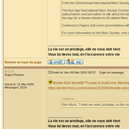
From the 22nd Annual International Mars Society
The four-day International Mars Society Convent
policymakers and journalists to talk about the l
the way for a human mission to the planet Mars.
Conference Papers and some presentations will
For more information on the Mars Society, visit 
_________________
La vie est un privilege, elle ne vous doit rien!
Vous lui devez tout, en l'occurence votre vie
Revenir en haut de page
M.O.P.
Posté le: Ven 06 Mar 2020 09:57
Sujet du message:
Super Posteur
Inside Elon Muskâ€™s plan to build one Starshi
Inscrit le: 11 Mar 2004
Messages: 3224
https://arstechnica.com/science/2020/03/inside-elo
Citation:
Elon Musk: "I think we need, probably, on the or
_________________
La vie est un privilege, elle ne vous doit rien!
Vous lui devez tout, en l'occurence votre vie