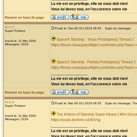
La vie est un privilege, elle ne vous doit rien!
Vous lui devez tout, en l'occurence votre vie
Revenir en haut de page
M.O.P.
Posté le: Dim 06 Oct 2019 08:45
Sujet du message:
Super Posteur
SpaceX Starship : Texas Prototype(s) Thread 2 
Inscrit le: 11 Mar 2004
Messages: 3224
https://forum.nasaspaceflight.com/index.php?topic
SpaceX Starship : Florida Prototype(s) Thread 2
https://forum.nasaspaceflight.com/index.php?topic
_________________
La vie est un privilege, elle ne vous doit rien!
Vous lui devez tout, en l'occurence votre vie
Revenir en haut de page
M.O.P.
Posté le: Mar 08 Oct 2019 06:35
Sujet du message: The 
Super Posteur
The History of Starship Super Heavy | Mini Doc
Inscrit le: 11 Mar 2004
Messages: 3224
https://youtu.be/Amc-x2dVVsg
_________________
La vie est un privilege, elle ne vous doit rien!
Vous lui devez tout, en l'occurence votre vie