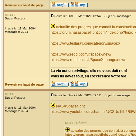
Revenir en haut de page
M.O.P.
Posté le: Dim 08 Mar 2020 16:54
Sujet du message:
Super Posteur
actualite des progres que connait la constructio
Inscrit le: 11 Mar 2004
Messages: 3224
https://forum.nasaspaceflight.com/index.php?topic
https://www.teslarati.com/category/spacex/
https://www.reddit.com/r/spacex/new/
https://www.reddit.com/r/SpaceXLounge/new/
_________________
La vie est un privilege, elle ne vous doit rien!
Vous lui devez tout, en l'occurence votre vie
Revenir en haut de page
M.O.P.
Posté le: Dim 22 Mar 2020 09:12
Sujet du message:
Super Posteur
NASASpaceflight
Inscrit le: 11 Mar 2004
Messages: 3224
https://www.youtube.com/channel/UCSUu1lih2Rif
M.O.P. a écrit:
actualite des progres que connait la constru
https://forum.nasaspaceflight.com/index.php?t