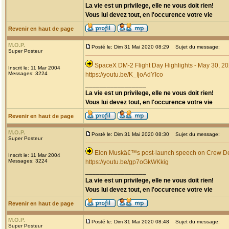
La vie est un privilege, elle ne vous doit rien!
Vous lui devez tout, en l'occurence votre vie
Revenir en haut de page
M.O.P.
Posté le: Dim 31 Mai 2020 08:29
Sujet du message:
Super Posteur
SpaceX DM-2 Flight Day Highlights - May 30, 2
Inscrit le: 11 Mar 2004
Messages: 3224
https://youtu.be/K_IjoAdYIco
_________________
La vie est un privilege, elle ne vous doit rien!
Vous lui devez tout, en l'occurence votre vie
Revenir en haut de page
M.O.P.
Posté le: Dim 31 Mai 2020 08:30
Sujet du message:
Super Posteur
Elon Muskâ€™s post-launch speech on Crew Dem
Inscrit le: 11 Mar 2004
Messages: 3224
https://youtu.be/gp7oGkWKkig
_________________
La vie est un privilege, elle ne vous doit rien!
Vous lui devez tout, en l'occurence votre vie
Revenir en haut de page
M.O.P.
Posté le: Dim 31 Mai 2020 08:48
Sujet du message:
Super Posteur