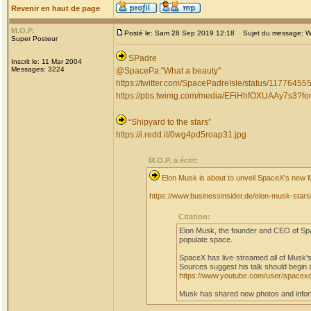
Revenir en haut de page
M.O.P.
Posté le: Sam 28 Sep 2019 12:18
Sujet du message: W
Super Posteur
SPadre
Inscrit le: 11 Mar 2004
Messages: 3224
@SpacePa:"What a beauty"
https://twitter.com/SpacePadreIsle/status/117764
https://pbs.twimg.com/media/EFiHhfOXUAAy7s3?
“Shipyard to the stars”
https://i.redd.it/0wg4pd5roap31.jpg
M.O.P. a écrit:
Elon Musk is about to unveil SpaceX's new 
https://www.businessinsider.de/elon-musk-sta
Citation:
Elon Musk, the founder and CEO of Spac
populate space.
SpaceX has live-streamed all of Musk's
Sources suggest his talk should begin 
https://www.youtube.com/user/spacex
Musk has shared new photos and inform