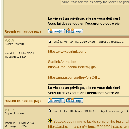
billion. "We see this as a way for SpaceX to g
_________________
La vie est un privilege, elle ne vous doit rien!
Vous lui devez tout, en l'occurence votre vie
Revenir en haut de page
M.O.P.
Posté le: Ven 24 Mai 2019 07:58
Sujet du message:
Super Posteur
https://www.starlink.com/
Inscrit le: 11 Mar 2004
Messages: 3224
Starlink Animation
https://i.imgur.com/uhrkBWj.gifv
https://imgur.com/gallery/5i9O4Fz
_________________
La vie est un privilege, elle ne vous doit rien!
Vous lui devez tout, en l'occurence votre vie
Revenir en haut de page
M.O.P.
Posté le: Lun 03 Juin 2019 16:56
Sujet du message: Spac
Super Posteur
SpaceX beginning to tackle some of the big chal
Inscrit le: 11 Mar 2004
Messages: 3224
https://arstechnica.com/science/2019/06/spacex-wor