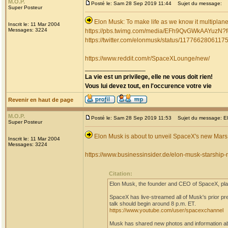
M.O.P.
Posté le: Sam 28 Sep 2019 11:44
Sujet du message:
Super Posteur
Elon Musk: To make life as we know it multiplane
Inscrit le: 11 Mar 2004
Messages: 3224
https://pbs.twimg.com/media/EFh9QvGWkAAYuzN
https://twitter.com/elonmusk/status/117766280611
https://www.reddit.com/r/SpaceXLounge/new/
_________________
La vie est un privilege, elle ne vous doit rien!
Vous lui devez tout, en l'occurence votre vie
Revenir en haut de page
M.O.P.
Posté le: Sam 28 Sep 2019 11:53
Sujet du message: Elo
Super Posteur
Elon Musk is about to unveil SpaceX's new Mars 
Inscrit le: 11 Mar 2004
Messages: 3224
https://www.businessinsider.de/elon-musk-starshi
Citation:
Elon Musk, the founder and CEO of SpaceX, plan
SpaceX has live-streamed all of Musk's prior p
talk should begin around 8 p.m. ET.
https://www.youtube.com/user/spacexchannel
Musk has shared new photos and information ab