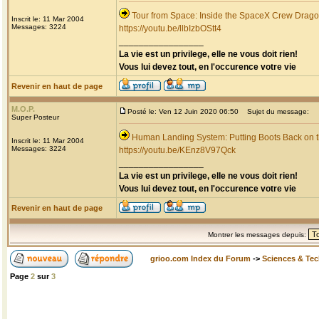
Tour from Space: Inside the SpaceX Crew Dragon
Inscrit le: 11 Mar 2004
Messages: 3224
https://youtu.be/llbIzbOStt4
_________________
La vie est un privilege, elle ne vous doit rien!
Vous lui devez tout, en l'occurence votre vie
Revenir en haut de page
M.O.P.
Posté le: Ven 12 Juin 2020 06:50
Sujet du message:
Super Posteur
Human Landing System: Putting Boots Back on 
Inscrit le: 11 Mar 2004
Messages: 3224
https://youtu.be/KEnz8V97Qck
_________________
La vie est un privilege, elle ne vous doit rien!
Vous lui devez tout, en l'occurence votre vie
Revenir en haut de page
Montrer les messages depuis:
grioo.com Index du Forum
->
Sciences & Te
Page
2
sur
3