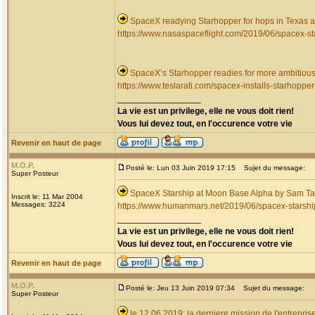
SpaceX readying Starhopper for hops in Texas as
https://www.nasaspaceflight.com/2019/06/spacex-st
SpaceX’s Starhopper readies for more ambitious 
https://www.teslarati.com/spacex-installs-starhoppe
_________________
La vie est un privilege, elle ne vous doit rien!
Vous lui devez tout, en l'occurence votre vie
Revenir en haut de page
M.O.P.
Posté le: Lun 03 Juin 2019 17:15
Sujet du message:
Super Posteur
SpaceX Starship at Moon Base Alpha by Sam Ta
Inscrit le: 11 Mar 2004
Messages: 3224
https://www.humanmars.net/2019/06/spacex-starshi
_________________
La vie est un privilege, elle ne vous doit rien!
Vous lui devez tout, en l'occurence votre vie
Revenir en haut de page
M.O.P.
Posté le: Jeu 13 Juin 2019 07:34
Sujet du message:
Super Posteur
le 12.06.2019: la derniere mission de l'entrep