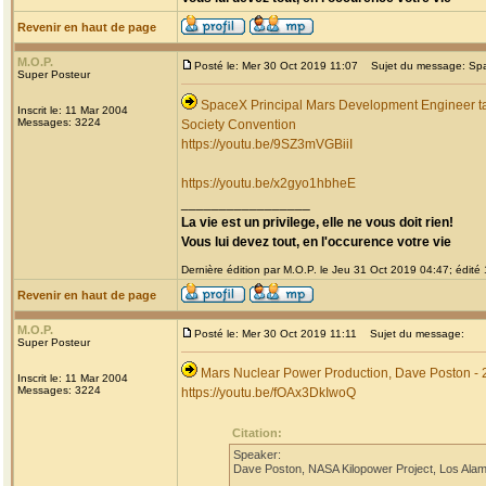
Revenir en haut de page
M.O.P.
Posté le: Mer 30 Oct 2019 11:07
Sujet du message: Spac
Super Posteur
SpaceX Principal Mars Development Engineer ta
Inscrit le: 11 Mar 2004
Messages: 3224
Society Convention
https://youtu.be/9SZ3mVGBiiI
https://youtu.be/x2gyo1hbheE
_________________
La vie est un privilege, elle ne vous doit rien!
Vous lui devez tout, en l'occurence votre vie
Dernière édition par M.O.P. le Jeu 31 Oct 2019 04:47; édité 1
Revenir en haut de page
M.O.P.
Posté le: Mer 30 Oct 2019 11:11
Sujet du message:
Super Posteur
Mars Nuclear Power Production, Dave Poston - 
Inscrit le: 11 Mar 2004
Messages: 3224
https://youtu.be/fOAx3DkIwoQ
Citation:
Speaker:
Dave Poston, NASA Kilopower Project, Los Alam