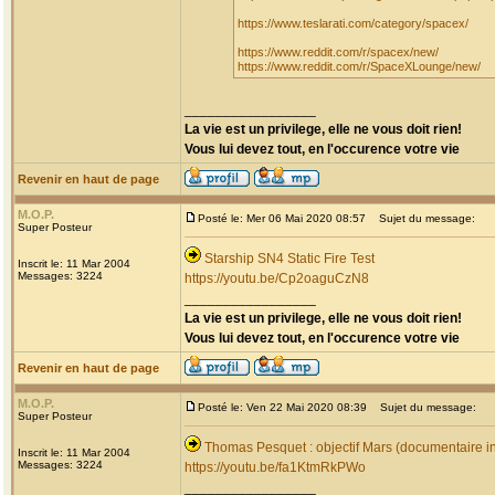
https://www.teslarati.com/category/spacex/
https://www.reddit.com/r/spacex/new/
https://www.reddit.com/r/SpaceXLounge/new/
_________________
La vie est un privilege, elle ne vous doit rien!
Vous lui devez tout, en l'occurence votre vie
Revenir en haut de page
M.O.P.
Posté le: Mer 06 Mai 2020 08:57
Sujet du message:
Super Posteur
Starship SN4 Static Fire Test
Inscrit le: 11 Mar 2004
Messages: 3224
https://youtu.be/Cp2oaguCzN8
_________________
La vie est un privilege, elle ne vous doit rien!
Vous lui devez tout, en l'occurence votre vie
Revenir en haut de page
M.O.P.
Posté le: Ven 22 Mai 2020 08:39
Sujet du message:
Super Posteur
Thomas Pesquet : objectif Mars (documentaire i
Inscrit le: 11 Mar 2004
Messages: 3224
https://youtu.be/fa1KtmRkPWo
_________________