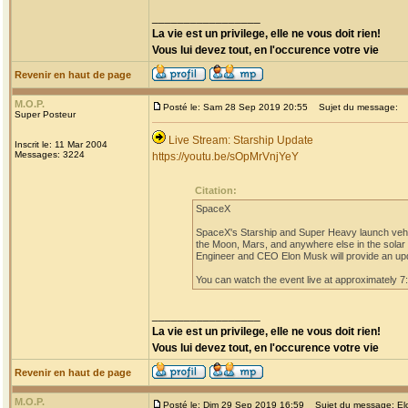
_________________
La vie est un privilege, elle ne vous doit rien!
Vous lui devez tout, en l'occurence votre vie
Revenir en haut de page
M.O.P.
Posté le: Sam 28 Sep 2019 20:55
Sujet du message:
Super Posteur
Live Stream: Starship Update
Inscrit le: 11 Mar 2004
Messages: 3224
https://youtu.be/sOpMrVnjYeY
Citation:
SpaceX
SpaceX's Starship and Super Heavy launch vehicle
the Moon, Mars, and anywhere else in the solar
Engineer and CEO Elon Musk will provide an upd
You can watch the event live at approximately 7
_________________
La vie est un privilege, elle ne vous doit rien!
Vous lui devez tout, en l'occurence votre vie
Revenir en haut de page
M.O.P.
Posté le: Dim 29 Sep 2019 16:59
Sujet du message: Elon 