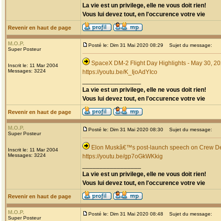
La vie est un privilege, elle ne vous doit rien!
Vous lui devez tout, en l'occurence votre vie
Revenir en haut de page
M.O.P.
Posté le: Dim 31 Mai 2020 08:29
Sujet du message:
Super Posteur
SpaceX DM-2 Flight Day Highlights - May 30, 2
Inscrit le: 11 Mar 2004
Messages: 3224
https://youtu.be/K_IjoAdYIco
_________________
La vie est un privilege, elle ne vous doit rien!
Vous lui devez tout, en l'occurence votre vie
Revenir en haut de page
M.O.P.
Posté le: Dim 31 Mai 2020 08:30
Sujet du message:
Super Posteur
Elon Muskâ€™s post-launch speech on Crew Dem
Inscrit le: 11 Mar 2004
Messages: 3224
https://youtu.be/gp7oGkWKkig
_________________
La vie est un privilege, elle ne vous doit rien!
Vous lui devez tout, en l'occurence votre vie
Revenir en haut de page
M.O.P.
Posté le: Dim 31 Mai 2020 08:48
Sujet du message:
Super Posteur