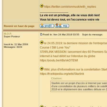
https://twitter.com/elonmusk/with_replies
_________________
La vie est un privilege, elle ne vous doit rien!
Vous lui devez tout, en l'occurence votre vie
Revenir en haut de page
M.O.P.
Posté le: Ven 24 Mai 2019 03:55
Sujet du message:
Super Posteur
le 24.05.2019: la derniere mission de l'entrepri
Inscrit le: 11 Mar 2004
Messages: 3224
Course I Still Love You”
STARLINK MISSION: lancement des 60 Premiers Satellit
internet à haut débit sur l'etendue du globe
https://youtu.be/riBaVeDTEWI
Wiki: plus d'informations sur la constellation St
https://fr.wikipedia.org/wiki/Starlink
Citation:
Starlink est un projet d'accès à Internet par sa
d'une constellation de plusieurs milliers de sat
2018 et le déploiement des satellites débute en