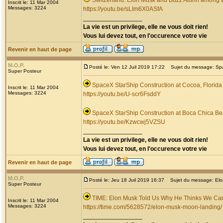
Switzerland: Elon Musk and Buzz Aldrin among
Inscrit le: 11 Mar 2004
Messages: 3224
https://youtu.be/sLIm6X0ASfA
_________________
La vie est un privilege, elle ne vous doit rien!
Vous lui devez tout, en l'occurence votre vie
Revenir en haut de page
M.O.P.
Posté le: Ven 12 Juil 2019 17:22
Sujet du message: Spac
Super Posteur
SpaceX StarShip Construction at Cocoa, Florida
Inscrit le: 11 Mar 2004
Messages: 3224
https://youtu.be/U-scr6FsddY
SpaceX StarShip Construction at Boca Chica Be
https://youtu.be/Kzwcwj5VZSU
_________________
La vie est un privilege, elle ne vous doit rien!
Vous lui devez tout, en l'occurence votre vie
Revenir en haut de page
M.O.P.
Posté le: Jeu 18 Juil 2019 16:37
Sujet du message: Elo
Super Posteur
TIME: Elon Musk Told Us Why He Thinks We Can
Inscrit le: 11 Mar 2004
Messages: 3224
https://time.com/5628572/elon-musk-moon-landing/
_________________