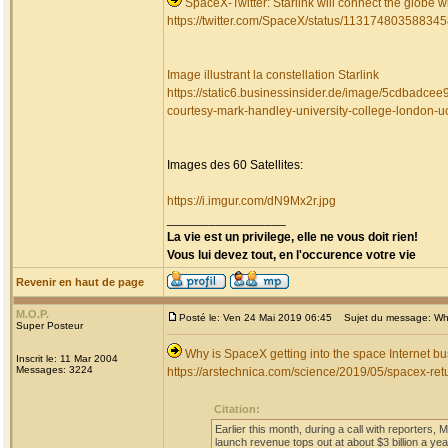
SpaceX-Twitter: Starlink will connect the globe 
https://twitter.com/SpaceX/status/11317480358834
Image illustrant la constellation Starlink
https://static6.businessinsider.de/image/5cdbadcee9
courtesy-mark-handley-university-college-london-u
Images des 60 Satellites:
https://i.imgur.com/dN9Mx2r.jpg
_________________
La vie est un privilege, elle ne vous doit rien!
Vous lui devez tout, en l'occurence votre vie
Revenir en haut de page
M.O.P.
Posté le: Ven 24 Mai 2019 06:45
Sujet du message: Why 
Super Posteur
Why is SpaceX getting into the space Internet b
Inscrit le: 11 Mar 2004
Messages: 3224
https://arstechnica.com/science/2019/05/spacex-retur
Citation:
Earlier this month, during a call with reporters, 
launch revenue tops out at about $3 billion a yea