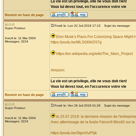
La vie est un privilege, elle ne vous doit rien!
Vous lui devez tout, en l'occurence votre vie
Revenir en haut de page
M.O.P.
Posté le: Lun 22 Juil 2019 17:13
Sujet du message:
Super Posteur
Elon Musk’s Plans For Colonizing Space Might 
Inscrit le: 11 Mar 2004
Messages: 3224
https://youtu.be/MLSG69rDS7g
https://en.wikipedia.org/wiki/The_Mars_Project
Amazon:
_________________
La vie est un privilege, elle ne vous doit rien!
Vous lui devez tout, en l'occurence votre vie
Revenir en haut de page
M.O.P.
Posté le: Ven 26 Juil 2019 01:26
Sujet du message:
Super Posteur
le 25.07.2019: la derniere mission de l'entrepr
Inscrit le: 11 Mar 2004
Messages: 3224
Avec atterrissage de la fusée Falcon9 Block5 sur la
https://youtu.be/SlgrxVuP5jk