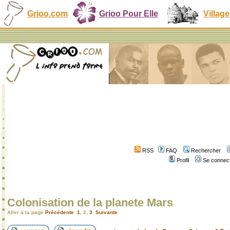
Grioo.com
Grioo Pour Elle
Village
RSS
FAQ
Rechercher
Profil
Se connect
Colonisation de la planete Mars
Aller à la page
Précédente
1
,
2
,
3
Suivante