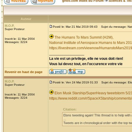
grioo.com Index du Forum
->
Sciences & Te
Auteur
M.O.P.
Posté le: Mar 21 Mai 2019 09:43
Sujet du message: Nati
Super Posteur
The Humans To Mars Summit (H2M),
Inscrit le: 11 Mar 2004
Messages: 3224
National Institute of Aerospace:Humans to Mars 20
https://livestream.com/viewnow/HumanstoMars201
_________________
La vie est un privilege, elle ne vous doit rien!
Vous lui devez tout, en l'occurence votre vie
Revenir en haut de page
M.O.P.
Posté le: Ven 24 Mai 2019 01:33
Sujet du message: Elo
Super Posteur
Elon Musk Starship/SuperHeavy tweetstorm 5/2
Inscrit le: 11 Mar 2004
Messages: 3224
https://www.reddit.com/r/SpaceXStarship/comment
Citation:
Elons tweeting again! This thread is to help with a
...
Tweets are in chronological order with the top twe