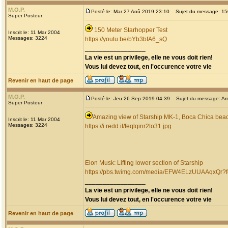
M.O.P.
Posté le: Mar 27 Aoû 2019 23:10
Sujet du message: 150
Super Posteur
150 Meter Starhopper Test
Inscrit le: 11 Mar 2004
Messages: 3224
https://youtu.be/bYb3bfA6_sQ
_________________
La vie est un privilege, elle ne vous doit rien!
Vous lui devez tout, en l'occurence votre vie
Revenir en haut de page
M.O.P.
Posté le: Jeu 26 Sep 2019 04:39
Sujet du message: Ama
Super Posteur
Amazing view of Starship MK-1, Boca Chica bea
Inscrit le: 11 Mar 2004
Messages: 3224
https://i.redd.it/feqlqinr2to31.jpg
Elon Musk: Lifting lower section of Starship
https://pbs.twimg.com/media/EFW4ELzUUAAqxQr
_________________
La vie est un privilege, elle ne vous doit rien!
Vous lui devez tout, en l'occurence votre vie
Revenir en haut de page