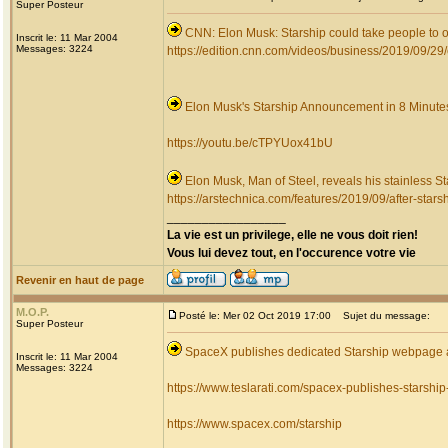
Super Posteur
CNN: Elon Musk: Starship could take people to or
Inscrit le: 11 Mar 2004
Messages: 3224
https://edition.cnn.com/videos/business/2019/09/29/
Elon Musk's Starship Announcement in 8 Minute
https://youtu.be/cTPYUox41bU
Elon Musk, Man of Steel, reveals his stainless St
https://arstechnica.com/features/2019/09/after-stars
_________________
La vie est un privilege, elle ne vous doit rien!
Vous lui devez tout, en l'occurence votre vie
Revenir en haut de page
M.O.P.
Posté le: Mer 02 Oct 2019 17:00
Sujet du message:
Super Posteur
SpaceX publishes dedicated Starship webpage a
Inscrit le: 11 Mar 2004
Messages: 3224
https://www.teslarati.com/spacex-publishes-starsh
https://www.spacex.com/starship
_________________