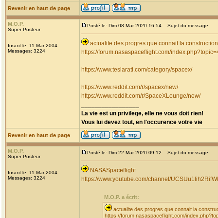
Revenir en haut de page
M.O.P.
Posté le: Dim 08 Mar 2020 16:54
Sujet du message:
Super Posteur
actualite des progres que connait la constructio
Inscrit le: 11 Mar 2004
Messages: 3224
https://forum.nasaspaceflight.com/index.php?topic
https://www.teslarati.com/category/spacex/
https://www.reddit.com/r/spacex/new/
https://www.reddit.com/r/SpaceXLounge/new/
_________________
La vie est un privilege, elle ne vous doit rien!
Vous lui devez tout, en l'occurence votre vie
Revenir en haut de page
M.O.P.
Posté le: Dim 22 Mar 2020 09:12
Sujet du message:
Super Posteur
NASASpaceflight
Inscrit le: 11 Mar 2004
Messages: 3224
https://www.youtube.com/channel/UCSUu1lih2Rif
M.O.P. a écrit:
actualite des progres que connait la constru
https://forum.nasaspaceflight.com/index.php?t