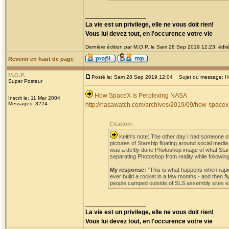
_________________
La vie est un privilege, elle ne vous doit rien!
Vous lui devez tout, en l'occurence votre vie
Dernière édition par M.O.P. le Sam 28 Sep 2019 12:23; édité
Revenir en haut de page
M.O.P.
Posté le: Sam 28 Sep 2019 12:04
Sujet du message: H
Super Posteur
How SpaceX Is Perplexing NASA
Inscrit le: 11 Mar 2004
Messages: 3224
http://nasawatch.com/archives/2019/09/how-spacex-
Citation:
Keith's note: The other day I had someone o
pictures of Starship floating around social me
was a deftly done Photoshop image of what Starsh
separating Photoshop from reality while followin
My response:
"This is what happens when rapid
ever build a rocket in a few months - and then fl
people camped outside of SLS assembly sites eag
_________________
La vie est un privilege, elle ne vous doit rien!
Vous lui devez tout, en l'occurence votre vie