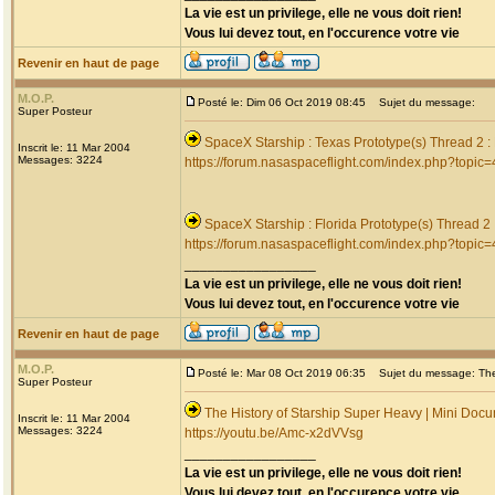
La vie est un privilege, elle ne vous doit rien!
Vous lui devez tout, en l'occurence votre vie
Revenir en haut de page
M.O.P.
Posté le: Dim 06 Oct 2019 08:45
Sujet du message:
Super Posteur
SpaceX Starship : Texas Prototype(s) Thread 2 
Inscrit le: 11 Mar 2004
Messages: 3224
https://forum.nasaspaceflight.com/index.php?topic
SpaceX Starship : Florida Prototype(s) Thread 2
https://forum.nasaspaceflight.com/index.php?topic
_________________
La vie est un privilege, elle ne vous doit rien!
Vous lui devez tout, en l'occurence votre vie
Revenir en haut de page
M.O.P.
Posté le: Mar 08 Oct 2019 06:35
Sujet du message: The 
Super Posteur
The History of Starship Super Heavy | Mini Doc
Inscrit le: 11 Mar 2004
Messages: 3224
https://youtu.be/Amc-x2dVVsg
_________________
La vie est un privilege, elle ne vous doit rien!
Vous lui devez tout, en l'occurence votre vie