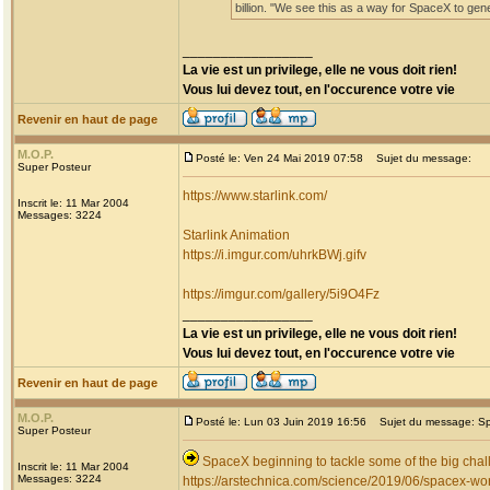
billion. "We see this as a way for SpaceX to g
_________________
La vie est un privilege, elle ne vous doit rien!
Vous lui devez tout, en l'occurence votre vie
Revenir en haut de page
M.O.P.
Posté le: Ven 24 Mai 2019 07:58
Sujet du message:
Super Posteur
https://www.starlink.com/
Inscrit le: 11 Mar 2004
Messages: 3224
Starlink Animation
https://i.imgur.com/uhrkBWj.gifv
https://imgur.com/gallery/5i9O4Fz
_________________
La vie est un privilege, elle ne vous doit rien!
Vous lui devez tout, en l'occurence votre vie
Revenir en haut de page
M.O.P.
Posté le: Lun 03 Juin 2019 16:56
Sujet du message: Spac
Super Posteur
SpaceX beginning to tackle some of the big chal
Inscrit le: 11 Mar 2004
Messages: 3224
https://arstechnica.com/science/2019/06/spacex-wor