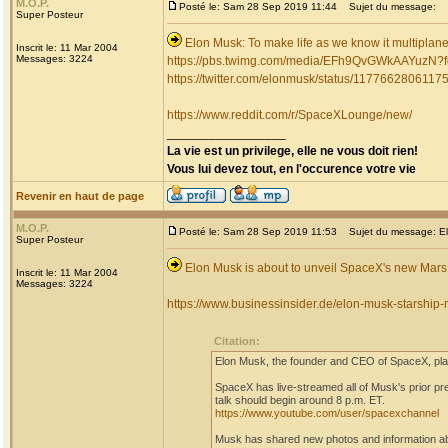
M.O.P.
Posté le: Sam 28 Sep 2019 11:44
Sujet du message:
Super Posteur
Elon Musk: To make life as we know it multiplane
Inscrit le: 11 Mar 2004
Messages: 3224
https://pbs.twimg.com/media/EFh9QvGWkAAYuzN
https://twitter.com/elonmusk/status/117766280611
https://www.reddit.com/r/SpaceXLounge/new/
_________________
La vie est un privilege, elle ne vous doit rien!
Vous lui devez tout, en l'occurence votre vie
Revenir en haut de page
M.O.P.
Posté le: Sam 28 Sep 2019 11:53
Sujet du message: Elo
Super Posteur
Elon Musk is about to unveil SpaceX's new Mars 
Inscrit le: 11 Mar 2004
Messages: 3224
https://www.businessinsider.de/elon-musk-starshi
Citation:
Elon Musk, the founder and CEO of SpaceX, plan
SpaceX has live-streamed all of Musk's prior p
talk should begin around 8 p.m. ET.
https://www.youtube.com/user/spacexchannel
Musk has shared new photos and information ab