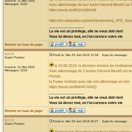
Inscrit le: 11 Mar 2004
Messages: 3224
Avec atterrissage de leur fusée Falcon9 Block5 sur 
https://youtu.be/8A2nJd9Urk8
https://en.wikipedia.org/wiki/Vandenberg_AFB_
_________________
La vie est un privilege, elle ne vous doit rien!
Vous lui devez tout, en l'occurence votre vie
Revenir en haut de page
M.O.P.
Posté le: Mar 25 Juin 2019 12:59
Sujet du message:
Super Posteur
le 25.06.2019: la derniere mission de l'entrepr
Inscrit le: 11 Mar 2004
Messages: 3224
Avec atterrissage de 2 fusées Falcon9 Block5 sur l
Florida.
la Fusee centrale aura rate son atterissage en mer
https://youtu.be/WxH4CAlhtiQ
_________________
La vie est un privilege, elle ne vous doit rien!
Vous lui devez tout, en l'occurence votre vie
Revenir en haut de page
M.O.P.
Posté le: Mer 26 Juin 2019 08:27
Sujet du message:
Super Posteur