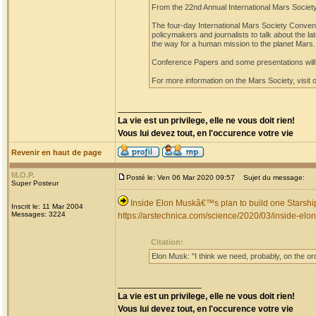
From the 22nd Annual International Mars Society
The four-day International Mars Society Convent
policymakers and journalists to talk about the l
the way for a human mission to the planet Mars.
Conference Papers and some presentations will
For more information on the Mars Society, visit 
_________________
La vie est un privilege, elle ne vous doit rien!
Vous lui devez tout, en l'occurence votre vie
Revenir en haut de page
M.O.P.
Posté le: Ven 06 Mar 2020 09:57
Sujet du message:
Super Posteur
Inside Elon Muskâ€™s plan to build one Starshi
Inscrit le: 11 Mar 2004
Messages: 3224
https://arstechnica.com/science/2020/03/inside-elo
Citation:
Elon Musk: "I think we need, probably, on the or
_________________
La vie est un privilege, elle ne vous doit rien!
Vous lui devez tout, en l'occurence votre vie