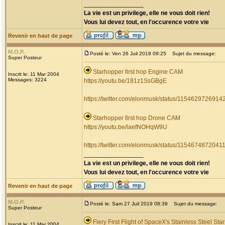
_________________
La vie est un privilege, elle ne vous doit rien!
Vous lui devez tout, en l'occurence votre vie
Revenir en haut de page
M.O.P.
Posté le: Ven 26 Juil 2019 09:25
Sujet du message:
Super Posteur
Starhopper first hop Engine CAM
Inscrit le: 11 Mar 2004
Messages: 3224
https://youtu.be/181z1SsGBgE
https://twitter.com/elonmusk/status/115462972691
Starhopper first hop Drone CAM
https://youtu.be/laefNOHqW9U
https://twitter.com/elonmusk/status/115467487204
_________________
La vie est un privilege, elle ne vous doit rien!
Vous lui devez tout, en l'occurence votre vie
Revenir en haut de page
M.O.P.
Posté le: Sam 27 Juil 2019 08:39
Sujet du message:
Super Posteur
Fiery First Flight of SpaceX's Stainless Steel Sta
Inscrit le: 11 Mar 2004