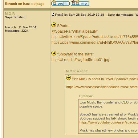
Revenir en haut de page
M.O.P.
Posté le: Sam 28 Sep 2019 12:18
Sujet du message: W
Super Posteur
SPadre
Inscrit le: 11 Mar 2004
Messages: 3224
@SpacePa:"What a beauty"
https://twitter.com/SpacePadreIsle/status/117764
https://pbs.twimg.com/media/EFiHhfOXUAAy7s3?
“Shipyard to the stars”
https://i.redd.it/0wg4pd5roap31.jpg
M.O.P. a écrit:
Elon Musk is about to unveil SpaceX's new 
https://www.businessinsider.de/elon-musk-sta
Citation:
Elon Musk, the founder and CEO of Spac
populate space.
SpaceX has live-streamed all of Musk's
Sources suggest his talk should begin 
https://www.youtube.com/user/spacex
Musk has shared new photos and inform