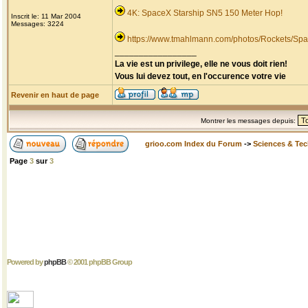
4K: SpaceX Starship SN5 150 Meter Hop!
Inscrit le: 11 Mar 2004
Messages: 3224
https://www.tmahlmann.com/photos/Rockets/Spa
_________________
La vie est un privilege, elle ne vous doit rien!
Vous lui devez tout, en l'occurence votre vie
Revenir en haut de page
Montrer les messages depuis:
grioo.com Index du Forum
->
Sciences & Te
Page
3
sur
3
Powered by
phpBB
© 2001 phpBB Group