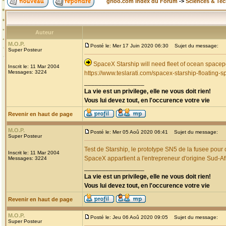
grioo.com Index du Forum
->
Sciences & Te
Auteur
M.O.P.
Posté le: Mer 17 Juin 2020 06:30
Sujet du message:
Super Posteur
SpaceX Starship will need fleet of ocean spacep
Inscrit le: 11 Mar 2004
Messages: 3224
https://www.teslarati.com/spacex-starship-floating-s
_________________
La vie est un privilege, elle ne vous doit rien!
Vous lui devez tout, en l'occurence votre vie
Revenir en haut de page
M.O.P.
Posté le: Mer 05 Aoû 2020 06:41
Sujet du message:
Super Posteur
Test de Starship, le prototype SN5 de la fusee pour
Inscrit le: 11 Mar 2004
SpaceX appartient a l'entrepreneur d'origine Sud-A
Messages: 3224
_________________
La vie est un privilege, elle ne vous doit rien!
Vous lui devez tout, en l'occurence votre vie
Revenir en haut de page
M.O.P.
Posté le: Jeu 06 Aoû 2020 09:05
Sujet du message:
Super Posteur