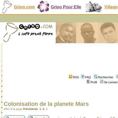
Grioo.com
Grioo Pour Elle
Village
RSS
FAQ
Rechercher
Profil
Se connect
Colonisation de la planete Mars
Aller à la page
Précédente
1
,
2
,
3