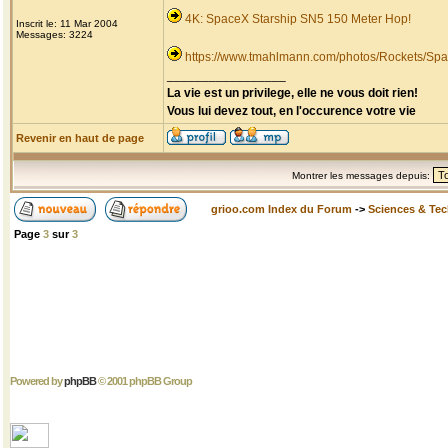
4K: SpaceX Starship SN5 150 Meter Hop!
Inscrit le: 11 Mar 2004
Messages: 3224
https://www.tmahlmann.com/photos/Rockets/Spa
_________________
La vie est un privilege, elle ne vous doit rien!
Vous lui devez tout, en l'occurence votre vie
Revenir en haut de page
Montrer les messages depuis:
grioo.com Index du Forum
->
Sciences & Te
Page
3
sur
3
Powered by
phpBB
© 2001 phpBB Group