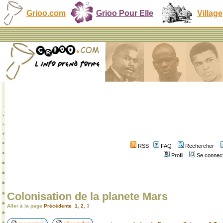
Grioo.com
Grioo Pour Elle
Village
RSS
FAQ
Rechercher
Profil
Se connect
Colonisation de la planete Mars
Aller à la page
Précédente
1
,
2
,
3