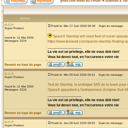
grioo.com Index du Forum
->
Sciences & Te
Auteur
M.O.P.
Posté le: Mer 17 Juin 2020 06:30
Sujet du message:
Super Posteur
SpaceX Starship will need fleet of ocean spacep
Inscrit le: 11 Mar 2004
Messages: 3224
https://www.teslarati.com/spacex-starship-floating-s
_________________
La vie est un privilege, elle ne vous doit rien!
Vous lui devez tout, en l'occurence votre vie
Revenir en haut de page
M.O.P.
Posté le: Mer 05 Aoû 2020 06:41
Sujet du message:
Super Posteur
Test de Starship, le prototype SN5 de la fusee pour
Inscrit le: 11 Mar 2004
SpaceX appartient a l'entrepreneur d'origine Sud-A
Messages: 3224
_________________
La vie est un privilege, elle ne vous doit rien!
Vous lui devez tout, en l'occurence votre vie
Revenir en haut de page
M.O.P.
Posté le: Jeu 06 Aoû 2020 09:05
Sujet du message:
Super Posteur