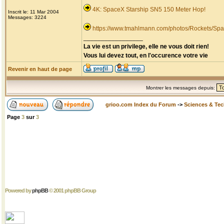
4K: SpaceX Starship SN5 150 Meter Hop!
Inscrit le: 11 Mar 2004
Messages: 3224
https://www.tmahlmann.com/photos/Rockets/Spa
_________________
La vie est un privilege, elle ne vous doit rien!
Vous lui devez tout, en l'occurence votre vie
Revenir en haut de page
Montrer les messages depuis:
grioo.com Index du Forum
->
Sciences & Te
Page
3
sur
3
Powered by
phpBB
© 2001 phpBB Group