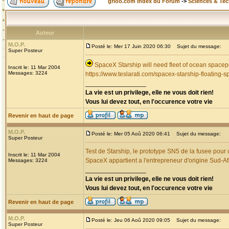
grioo.com Index du Forum
->
Sciences & Te
Auteur
M.O.P.
Posté le: Mer 17 Juin 2020 06:30
Sujet du message:
Super Posteur
SpaceX Starship will need fleet of ocean spacep
Inscrit le: 11 Mar 2004
Messages: 3224
https://www.teslarati.com/spacex-starship-floating-s
_________________
La vie est un privilege, elle ne vous doit rien!
Vous lui devez tout, en l'occurence votre vie
Revenir en haut de page
M.O.P.
Posté le: Mer 05 Aoû 2020 06:41
Sujet du message:
Super Posteur
Test de Starship, le prototype SN5 de la fusee pour
Inscrit le: 11 Mar 2004
SpaceX appartient a l'entrepreneur d'origine Sud-A
Messages: 3224
_________________
La vie est un privilege, elle ne vous doit rien!
Vous lui devez tout, en l'occurence votre vie
Revenir en haut de page
M.O.P.
Posté le: Jeu 06 Aoû 2020 09:05
Sujet du message:
Super Posteur