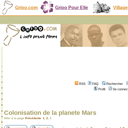
Grioo.com
Grioo Pour Elle
Village
RSS
FAQ
Rechercher
Profil
Se connect
Colonisation de la planete Mars
Aller à la page
Précédente
1
,
2
,
3