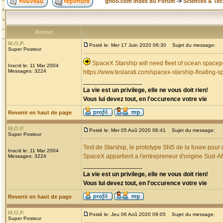
grioo.com Index du Forum
->
Sciences & Te
Auteur
M.O.P.
Posté le: Mer 17 Juin 2020 06:30
Sujet du message:
Super Posteur
SpaceX Starship will need fleet of ocean spacep
Inscrit le: 11 Mar 2004
Messages: 3224
https://www.teslarati.com/spacex-starship-floating-s
_________________
La vie est un privilege, elle ne vous doit rien!
Vous lui devez tout, en l'occurence votre vie
Revenir en haut de page
M.O.P.
Posté le: Mer 05 Aoû 2020 06:41
Sujet du message:
Super Posteur
Test de Starship, le prototype SN5 de la fusee pour
Inscrit le: 11 Mar 2004
SpaceX appartient a l'entrepreneur d'origine Sud-A
Messages: 3224
_________________
La vie est un privilege, elle ne vous doit rien!
Vous lui devez tout, en l'occurence votre vie
Revenir en haut de page
M.O.P.
Posté le: Jeu 06 Aoû 2020 09:05
Sujet du message:
Super Posteur