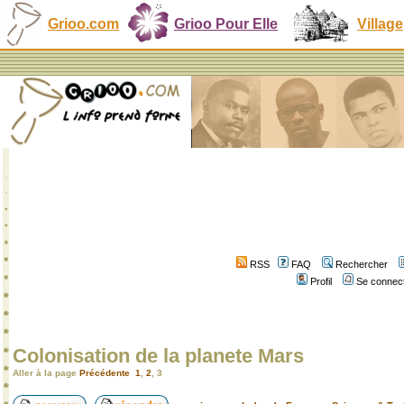
Grioo.com
Grioo Pour Elle
Village
RSS
FAQ
Rechercher
Profil
Se connect
Colonisation de la planete Mars
Aller à la page
Précédente
1
,
2
,
3