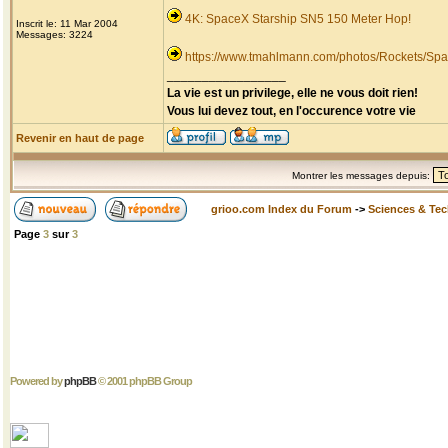
4K: SpaceX Starship SN5 150 Meter Hop!
Inscrit le: 11 Mar 2004
Messages: 3224
https://www.tmahlmann.com/photos/Rockets/Spa
_________________
La vie est un privilege, elle ne vous doit rien!
Vous lui devez tout, en l'occurence votre vie
Revenir en haut de page
Montrer les messages depuis:
grioo.com Index du Forum
->
Sciences & Te
Page
3
sur
3
Powered by
phpBB
© 2001 phpBB Group