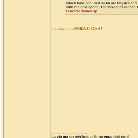
which have occurred so far are Physics and
with the next epoch, The Merger of Human 
Universe Wakes Up
.
http://youtu.be/KNkW353QkxU
_________________
La vie est un privilege, elle ne vous doit rien!