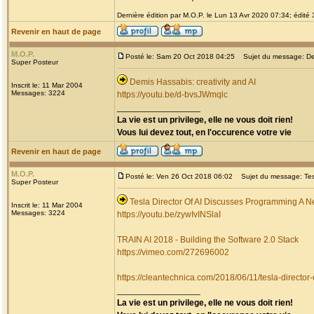
Dernière édition par M.O.P. le Lun 13 Avr 2020 07:34; édité 3
Revenir en haut de page
M.O.P.
Posté le: Sam 20 Oct 2018 04:25
Sujet du message: Demi
Super Posteur
Demis Hassabis: creativity and AI
Inscrit le: 11 Mar 2004
Messages: 3224
https://youtu.be/d-bvsJWmqlc
_________________
La vie est un privilege, elle ne vous doit rien!
Vous lui devez tout, en l'occurence votre vie
Revenir en haut de page
M.O.P.
Posté le: Ven 26 Oct 2018 06:02
Sujet du message: Tesla
Super Posteur
Tesla Director Of AI Discusses Programming A Ne
Inscrit le: 11 Mar 2004
Messages: 3224
https://youtu.be/zywIvINSlaI
TRAIN AI 2018 - Building the Software 2.0 Stack
https://vimeo.com/272696002
https://cleantechnica.com/2018/06/11/tesla-director
_________________
La vie est un privilege, elle ne vous doit rien!