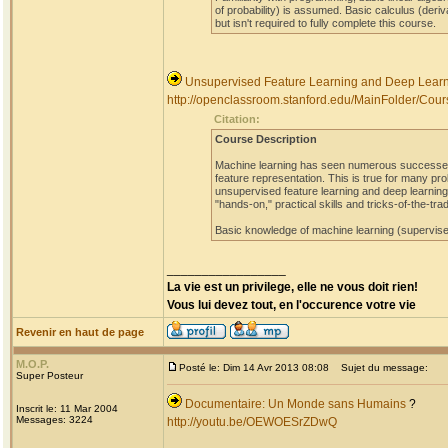
of probability) is assumed. Basic calculus (deriv
but isn't required to fully complete this course.
Unsupervised Feature Learning and Deep Learni
http://openclassroom.stanford.edu/MainFolder/Cou
Citation:
Course Description
Machine learning has seen numerous successes, 
feature representation. This is true for many pro
unsupervised feature learning and deep learning, 
"hands-on," practical skills and tricks-of-the-tr
Basic knowledge of machine learning (supervised
_________________
La vie est un privilege, elle ne vous doit rien!
Vous lui devez tout, en l'occurence votre vie
Revenir en haut de page
M.O.P.
Posté le: Dim 14 Avr 2013 08:08
Sujet du message:
Super Posteur
Documentaire: Un Monde sans Humains
?
Inscrit le: 11 Mar 2004
Messages: 3224
http://youtu.be/OEWOESrZDwQ