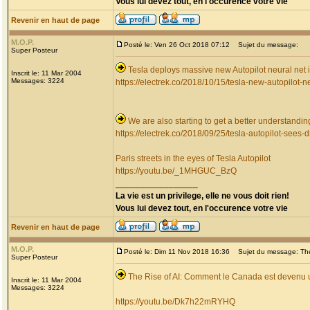
Vous lui devez tout, en l'occurence votre vie
Revenir en haut de page
M.O.P.
Posté le: Ven 26 Oct 2018 07:12
Sujet du message:
Super Posteur
Tesla deploys massive new Autopilot neural net i
Inscrit le: 11 Mar 2004
Messages: 3224
https://electrek.co/2018/10/15/tesla-new-autopilot-n
We are also starting to get a better understandin
https://electrek.co/2018/09/25/tesla-autopilot-sees-d
Paris streets in the eyes of Tesla Autopilot
https://youtu.be/_1MHGUC_BzQ
_________________
La vie est un privilege, elle ne vous doit rien!
Vous lui devez tout, en l'occurence votre vie
Revenir en haut de page
M.O.P.
Posté le: Dim 11 Nov 2018 16:36
Sujet du message: The 
Super Posteur
The Rise of AI: Comment le Canada est devenu un
Inscrit le: 11 Mar 2004
Messages: 3224
https://youtu.be/Dk7h22mRYHQ