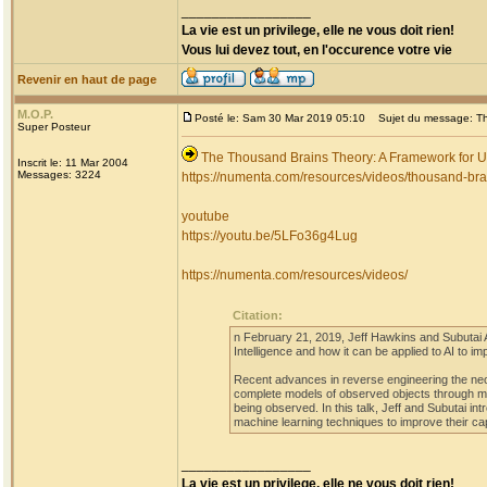
_________________
La vie est un privilege, elle ne vous doit rien!
Vous lui devez tout, en l'occurence votre vie
Revenir en haut de page
M.O.P.
Posté le: Sam 30 Mar 2019 05:10
Sujet du message: The
Super Posteur
The Thousand Brains Theory: A Framework for Un
Inscrit le: 11 Mar 2004
Messages: 3224
https://numenta.com/resources/videos/thousand-brain
youtube
https://youtu.be/5LFo36g4Lug
https://numenta.com/resources/videos/
Citation:
n February 21, 2019, Jeff Hawkins and Subutai
Intelligence and how it can be applied to AI to 
Recent advances in reverse engineering the neoc
complete models of observed objects through m
being observed. In this talk, Jeff and Subutai i
machine learning techniques to improve their ca
_________________
La vie est un privilege, elle ne vous doit rien!