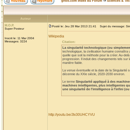
grioo.com Index du Forum
->
Sciences & Te
Auteur
M.O.P.
Posté le: Jeu 28 Mar 2013 21:41
Sujet du message: Singu
Super Posteur
Wikipedia
Inscrit le: 11 Mar 2004
Messages: 3224
Citation:
La singularité technologique (ou simplement
technologique, la civilisation humaine connaîtra u
quelle que soit la méthode pour la créer. Au-delà
progression. Il induit des changements tels sur l
manière fiable.
La venue éventuelle et la date de la Singularité 
décennie du XXIe siècle, 2020-2030 environ.
Le terme
Singularité appliqué à des machines
machines intelligentes, plus intelligentes q
une singularité de l'intelligence à l'infini 
http://youtu.be/Jtx30UHCYVU