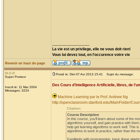
_________________
La vie est un privilege, elle ne vous doit rien!
Vous lui devez tout, en l'occurence votre vie
Revenir en haut de page
M.O.P.
Posté le: Dim 07 Avr 2013 15:41
Sujet du message:
Super Posteur
Des Cours d'Intelligence Artificielle, libres, de l'u
Inscrit le: 11 Mar 2004
Messages: 3224
Machine Learning par le Prof. Andrew Ng
http://openclassroom.stanford.edu/MainFolder/C
Citation:
Course Description
In this course, you'll learn about some of the m
algorithms yourself, and gain practice with them
help get learning algorithms to work well. This 
algorithms to work in practice, rather than the m
Familiarity with programming, basic linear algebr