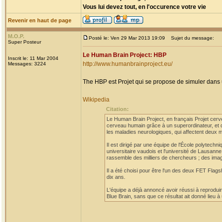
Vous lui devez tout, en l'occurence votre vie
Revenir en haut de page
M.O.P.
Posté le: Ven 29 Mar 2013 19:09
Sujet du message:
Super Posteur
Le Human Brain Project: HBP
Inscrit le: 11 Mar 2004
http://www.humanbrainproject.eu/
Messages: 3224
The HBP est Projet qui se propose de simuler dans u
Wikipedia
Citation:
Le Human Brain Project, en français Projet cerve
cerveau humain grâce à un superordinateur, et d
les maladies neurologiques, qui affectent deux m
Il est dirigé par une équipe de l'École polytechn
universitaire vaudois et l'université de Lausann
rassemble des milliers de chercheurs ; des imag
Il a été choisi pour être l'un des deux FET Flag
dix ans.
L'équipe a déjà annoncé avoir réussi à reproduir
Blue Brain, sans que ce résultat ait donné lieu 