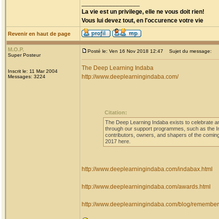
_________________
La vie est un privilege, elle ne vous doit rien!
Vous lui devez tout, en l'occurence votre vie
Revenir en haut de page
M.O.P.
Posté le: Ven 16 Nov 2018 12:47
Sujet du message:
Super Posteur
The Deep Learning Indaba
Inscrit le: 11 Mar 2004
http://www.deeplearningindaba.com/
Messages: 3224
Citation:
The Deep Learning Indaba exists to celebrate and
through our support programmes, such as the I
contributors, owners, and shapers of the coming 
2017 here.
http://www.deeplearningindaba.com/indabax.html
http://www.deeplearningindaba.com/awards.html
http://www.deeplearningindaba.com/blog/rememberi