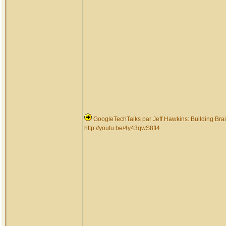
GoogleTechTalks par Jeff Hawkins: Building Bra
http://youtu.be/4y43qwS8fl4