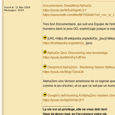
Documentaire: DeepMind AlphaGo
Inscrit le: 11 Mar 2004
https://youtu.be/WXuK6gekU1Y
Messages: 3224
https://www.imdb.com/title/tt6700846/?ref_=nv_sr_1
Tres bon Documentaire, qui suit une Equipe de l'entr
humains dans le jeux GO, exploit juge jusque la im
[URL=https://fr.wikipedia.org/wiki/Go_(jeu)] Wikipe
https://fr.wikipedia.org/wiki/Go_
(jeu)
AlphaGo Zero: Discovering new knowledge
https://youtu.be/WXHFqTvfFSw
Deepmind AlphaZero - Mastering Games Witho
https://youtu.be/Wujy7OzvdJk
AlphaZero une Version amelioree de ce logiciel qu
comme le jeu d'echec, et ce que ce soit par un humai
Google's self-learning AI AlphaZero masters che
https://youtu.be/0g9SlVdv1PY
_________________
La vie est un privilege, elle ne vous doit rien!
Vous lui devez tout, en l'occurence votre vie