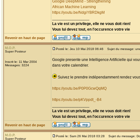
Google DeepMind - Strengthening
African Machine Learning
https://youtu.be/NdgiYBRDkgM
_________________
La vie est un privilege, elle ne vous doit rien!
Vous lui devez tout, en l'occurence votre vie
Revenir en haut de page
M.O.P.
Posté le: Jeu 10 Mai 2018 06:46
Sujet du message: une 
Super Posteur
Google presente une Intelligence Artificielle qui v
Inscrit le: 11 Mar 2004
dans votre calendrier.
Messages: 3224
Suivez le prendre indépendamment rendez vous c
https://youtu.be/P0P0GcwQqMQ
https://youtu.be/pKVppdt_-B4
_________________
La vie est un privilege, elle ne vous doit rien!
Vous lui devez tout, en l'occurence votre vie
Revenir en haut de page
M.O.P.
Posté le: Sam 26 Mai 2018 03:28
Sujet du message: Do
Super Posteur