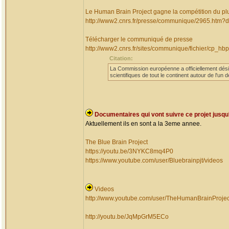
Le Human Brain Project gagne la compétition du pl
http://www2.cnrs.fr/presse/communique/2965.htm?
Télécharger le communiqué de presse
http://www2.cnrs.fr/sites/communique/fichier/cp_hbp
Citation:
La Commission européenne a officiellement dés
scientifiques de tout le continent autour de l'u
Documentaires qui vont suivre ce projet jusqu'a
Aktuellement ils en sont a la 3eme annee.
The Blue Brain Project
https://youtu.be/3NYKC8mq4P0
https://www.youtube.com/user/Bluebrainpjt/videos
Videos
http://www.youtube.com/user/TheHumanBrainProje
http://youtu.be/JqMpGrM5ECo