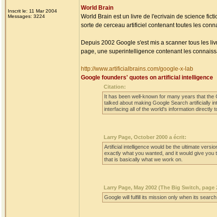
World Brain
Inscrit le: 11 Mar 2004
World Brain est un livre de l'ecrivain de science fic
Messages: 3224
sorte de cerceau artificiel contenant toutes les co
Depuis 2002 Google s'est mis a scanner tous les li
page, une superintelligence contenant les connaiss
http://www.artificialbrains.com/google-x-lab
Google founders' quotes on artificial intelligence
Citation:
It has been well-known for many years that the G
talked about making Google Search artificially in
interfacing all of the world's information directly 
Larry Page, October 2000 a écrit:
Artificial intelligence would be the ultimate ve
exactly what you wanted, and it would give you t
that is basically what we work on.
Larry Page, May 2002 (The Big Switch, page 2
Google will fulfill its mission only when its sear