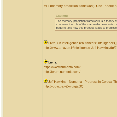
MPF(memory-prediction framework): Une Theorie de 
Citation:
The memory-prediction framework is a theory of 
concerns the role of the mammalian neocortex a
patterns and how this process leads to prediction
Livre: On Intelligence (en francais: Intelligence),
http://www.amazon.fr/Intelligence-Jeff-Hawkins
Liens:
https://www.numenta.com/
http://forum.numenta.com/
Jeff Hawkins - Numenta - Progress in Cortical Th
http://youtu.be/yZxwuiqjaGQ