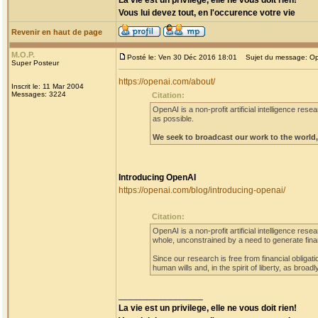
La vie est un privilege, elle ne vous doit rien!
Vous lui devez tout, en l'occurence votre vie
Revenir en haut de page
M.O.P.
Posté le: Ven 30 Déc 2016 18:01
Sujet du message: O
Super Posteur
https://openai.com/about/
Inscrit le: 11 Mar 2004
Messages: 3224
Citation:
OpenAI is a non-profit artificial intelligence re
as possible.
We seek to broadcast our work to the world, 
Introducing OpenAI
https://openai.com/blog/introducing-openai/
Citation:
OpenAI is a non-profit artificial intelligence res
whole, unconstrained by a need to generate finan
Since our research is free from financial obliga
human wills and, in the spirit of liberty, as broad
_________________
La vie est un privilege, elle ne vous doit rien!