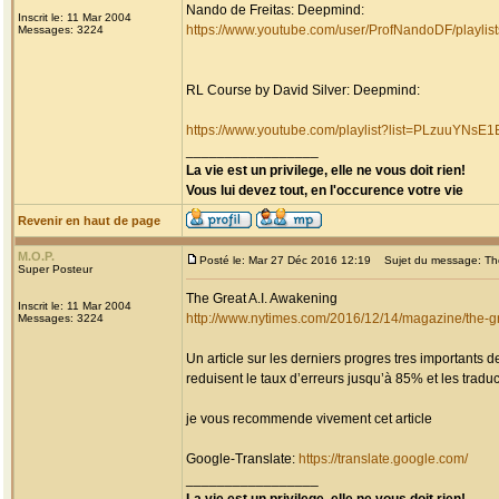
Nando de Freitas: Deepmind:
Inscrit le: 11 Mar 2004
https://www.youtube.com/user/ProfNandoDF/playlist
Messages: 3224
RL Course by David Silver: Deepmind:
https://www.youtube.com/playlist?list=PLzuuYN
_________________
La vie est un privilege, elle ne vous doit rien!
Vous lui devez tout, en l'occurence votre vie
Revenir en haut de page
M.O.P.
Posté le: Mar 27 Déc 2016 12:19
Sujet du message: The
Super Posteur
The Great A.I. Awakening
Inscrit le: 11 Mar 2004
http://www.nytimes.com/2016/12/14/magazine/the-g
Messages: 3224
Un article sur les derniers progres tres importants
reduisent le taux d’erreurs jusqu’à 85% et les trad
je vous recommende vivement cet article
Google-Translate:
https://translate.google.com/
_________________