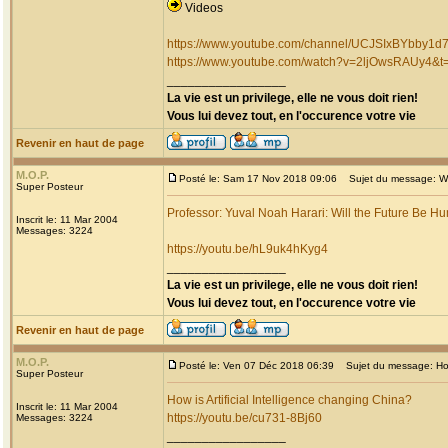
Videos
https://www.youtube.com/channel/UCJSIxBYbby1
https://www.youtube.com/watch?v=2ljOwsRAUy4&t
_________________
La vie est un privilege, elle ne vous doit rien!
Vous lui devez tout, en l'occurence votre vie
Revenir en haut de page
M.O.P.
Posté le: Sam 17 Nov 2018 09:06
Sujet du message: Wi
Super Posteur
Professor: Yuval Noah Harari: Will the Future Be 
Inscrit le: 11 Mar 2004
Messages: 3224
https://youtu.be/hL9uk4hKyg4
_________________
La vie est un privilege, elle ne vous doit rien!
Vous lui devez tout, en l'occurence votre vie
Revenir en haut de page
M.O.P.
Posté le: Ven 07 Déc 2018 06:39
Sujet du message: How i
Super Posteur
How is Artificial Intelligence changing China?
Inscrit le: 11 Mar 2004
https://youtu.be/cu731-8Bj60
Messages: 3224
_________________