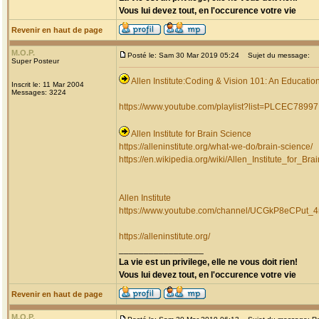
Vous lui devez tout, en l'occurence votre vie
Revenir en haut de page
M.O.P.
Posté le: Sam 30 Mar 2019 05:24
Sujet du message:
Super Posteur
Allen Institute:Coding & Vision 101: An Educatio
Inscrit le: 11 Mar 2004
Messages: 3224
https://www.youtube.com/playlist?list=PLCEC789
Allen Institute for Brain Science
https://alleninstitute.org/what-we-do/brain-science/
https://en.wikipedia.org/wiki/Allen_Institute_for_Br
Allen Institute
https://www.youtube.com/channel/UCGkP8eCPu
https://alleninstitute.org/
_________________
La vie est un privilege, elle ne vous doit rien!
Vous lui devez tout, en l'occurence votre vie
Revenir en haut de page
M.O.P.