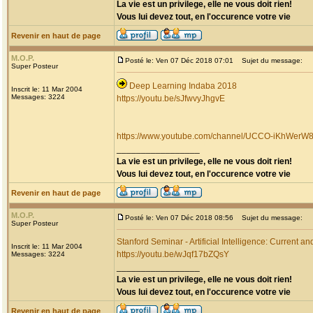
La vie est un privilege, elle ne vous doit rien!
Vous lui devez tout, en l'occurence votre vie
Revenir en haut de page
M.O.P.
Posté le: Ven 07 Déc 2018 07:01
Sujet du message:
Super Posteur
Deep Learning Indaba 2018
Inscrit le: 11 Mar 2004
Messages: 3224
https://youtu.be/sJfwvyJhgvE
https://www.youtube.com/channel/UCCO-iKhW
_________________
La vie est un privilege, elle ne vous doit rien!
Vous lui devez tout, en l'occurence votre vie
Revenir en haut de page
M.O.P.
Posté le: Ven 07 Déc 2018 08:56
Sujet du message:
Super Posteur
Stanford Seminar - Artificial Intelligence: Current 
Inscrit le: 11 Mar 2004
https://youtu.be/wJqf17bZQsY
Messages: 3224
_________________
La vie est un privilege, elle ne vous doit rien!
Vous lui devez tout, en l'occurence votre vie
Revenir en haut de page