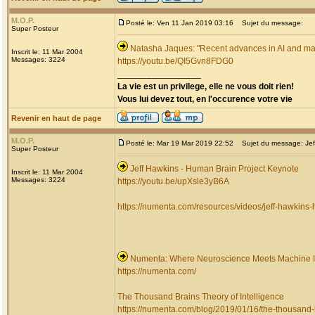
M.O.P.
Posté le: Ven 11 Jan 2019 03:16
Sujet du message:
Super Posteur
Natasha Jaques: "Recent advances in AI and mac
Inscrit le: 11 Mar 2004
Messages: 3224
https://youtu.be/QI5Gvn8FDG0
_________________
La vie est un privilege, elle ne vous doit rien!
Vous lui devez tout, en l'occurence votre vie
Revenir en haut de page
M.O.P.
Posté le: Mar 19 Mar 2019 22:52
Sujet du message: Jeff
Super Posteur
Jeff Hawkins - Human Brain Project Keynote
Inscrit le: 11 Mar 2004
Messages: 3224
https://youtu.be/upXsle3yB6A
https://numenta.com/resources/videos/jeff-hawkins-
Numenta: Where Neuroscience Meets Machine I
https://numenta.com/
The Thousand Brains Theory of Intelligence
https://numenta.com/blog/2019/01/16/the-thousand-b