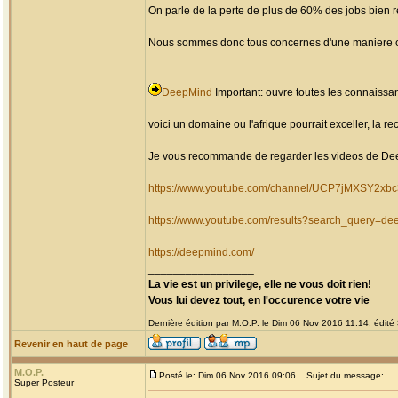
On parle de la perte de plus de 60% des jobs bien
Nous sommes donc tous concernes d'une maniere o
DeepMind
Important: ouvre toutes les connaissa
voici un domaine ou l'afrique pourrait exceller, la re
Je vous recommande de regarder les videos de Deepmi
https://www.youtube.com/channel/UCP7jMXSY2x
https://www.youtube.com/results?search_query=d
https://deepmind.com/
_________________
La vie est un privilege, elle ne vous doit rien!
Vous lui devez tout, en l'occurence votre vie
Dernière édition par M.O.P. le Dim 06 Nov 2016 11:14; édité 
Revenir en haut de page
M.O.P.
Posté le: Dim 06 Nov 2016 09:06
Sujet du message:
Super Posteur