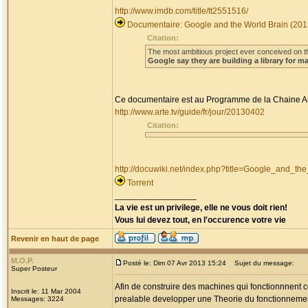
http://www.imdb.com/title/tt2551516/
Documentaire: Google and the World Brain (201
Citation:
The most ambitious project ever conceived on t
Google say they are building a library for m
Ce documentaire est au Programme de la Chaine Ar
http://www.arte.tv/guide/fr/jour/20130402
Citation:
http://docuwiki.net/index.php?title=Google_and_th
Torrent
_________________
La vie est un privilege, elle ne vous doit rien!
Vous lui devez tout, en l'occurence votre vie
Revenir en haut de page
M.O.P.
Posté le: Dim 07 Avr 2013 15:24
Sujet du message:
Super Posteur
Afin de construire des machines qui fonctionnnent c
Inscrit le: 11 Mar 2004
prealable developper une Theorie du fonctionneme
Messages: 3224