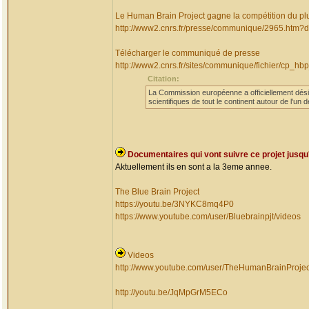
Le Human Brain Project gagne la compétition du pl
http://www2.cnrs.fr/presse/communique/2965.htm?
Télécharger le communiqué de presse
http://www2.cnrs.fr/sites/communique/fichier/cp_hbp
Citation:
La Commission européenne a officiellement dés
scientifiques de tout le continent autour de l'u
Documentaires qui vont suivre ce projet jusqu'a
Aktuellement ils en sont a la 3eme annee.
The Blue Brain Project
https://youtu.be/3NYKC8mq4P0
https://www.youtube.com/user/Bluebrainpjt/videos
Videos
http://www.youtube.com/user/TheHumanBrainProje
http://youtu.be/JqMpGrM5ECo