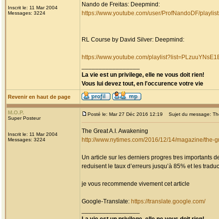
Nando de Freitas: Deepmind:
Inscrit le: 11 Mar 2004
https://www.youtube.com/user/ProfNandoDF/playlist
Messages: 3224
RL Course by David Silver: Deepmind:
https://www.youtube.com/playlist?list=PLzuuYN
_________________
La vie est un privilege, elle ne vous doit rien!
Vous lui devez tout, en l'occurence votre vie
Revenir en haut de page
M.O.P.
Posté le: Mar 27 Déc 2016 12:19
Sujet du message: The
Super Posteur
The Great A.I. Awakening
Inscrit le: 11 Mar 2004
http://www.nytimes.com/2016/12/14/magazine/the-g
Messages: 3224
Un article sur les derniers progres tres importants
reduisent le taux d’erreurs jusqu’à 85% et les trad
je vous recommende vivement cet article
Google-Translate:
https://translate.google.com/
_________________