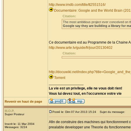
http://www.imdb.com/title/tt2551516/
Documentaire: Google and the World Brain (201
Citation:
The most ambitious project ever conceived on t
Google say they are building a library for m
Ce documentaire est au Programme de la Chaine Ar
http://www.arte.tv/guide/fr/jour/20130402
Citation:
http://docuwiki.net/index.php?title=Google_and_th
Torrent
_________________
La vie est un privilege, elle ne vous doit rien!
Vous lui devez tout, en l'occurence votre vie
Revenir en haut de page
M.O.P.
Posté le: Dim 07 Avr 2013 15:24
Sujet du message:
Super Posteur
Afin de construire des machines qui fonctionnnent c
Inscrit le: 11 Mar 2004
prealable developper une Theorie du fonctionneme
Messages: 3224