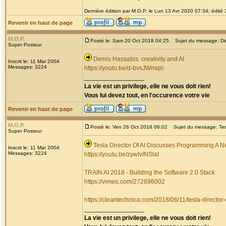
Dernière édition par M.O.P. le Lun 13 Avr 2020 07:34; édité 3
Revenir en haut de page
M.O.P.
Posté le: Sam 20 Oct 2018 04:25
Sujet du message: Demi
Super Posteur
Demis Hassabis: creativity and AI
Inscrit le: 11 Mar 2004
Messages: 3224
https://youtu.be/d-bvsJWmqlc
_________________
La vie est un privilege, elle ne vous doit rien!
Vous lui devez tout, en l'occurence votre vie
Revenir en haut de page
M.O.P.
Posté le: Ven 26 Oct 2018 06:02
Sujet du message: Tesla
Super Posteur
Tesla Director Of AI Discusses Programming A Ne
Inscrit le: 11 Mar 2004
Messages: 3224
https://youtu.be/zywIvINSlaI
TRAIN AI 2018 - Building the Software 2.0 Stack
https://vimeo.com/272696002
https://cleantechnica.com/2018/06/11/tesla-director
_________________
La vie est un privilege, elle ne vous doit rien!