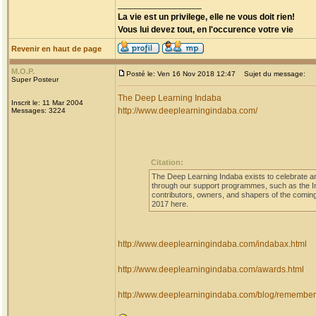
_________________
La vie est un privilege, elle ne vous doit rien!
Vous lui devez tout, en l'occurence votre vie
Revenir en haut de page
M.O.P.
Posté le: Ven 16 Nov 2018 12:47
Sujet du message:
Super Posteur
The Deep Learning Indaba
Inscrit le: 11 Mar 2004
http://www.deeplearningindaba.com/
Messages: 3224
Citation:
The Deep Learning Indaba exists to celebrate and
through our support programmes, such as the I
contributors, owners, and shapers of the coming 
2017 here.
http://www.deeplearningindaba.com/indabax.html
http://www.deeplearningindaba.com/awards.html
http://www.deeplearningindaba.com/blog/rememberi