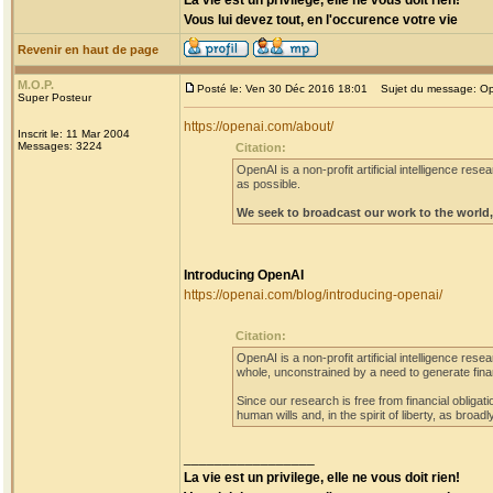
La vie est un privilege, elle ne vous doit rien!
Vous lui devez tout, en l'occurence votre vie
Revenir en haut de page
M.O.P.
Posté le: Ven 30 Déc 2016 18:01
Sujet du message: O
Super Posteur
https://openai.com/about/
Inscrit le: 11 Mar 2004
Messages: 3224
Citation:
OpenAI is a non-profit artificial intelligence re
as possible.
We seek to broadcast our work to the world, 
Introducing OpenAI
https://openai.com/blog/introducing-openai/
Citation:
OpenAI is a non-profit artificial intelligence res
whole, unconstrained by a need to generate finan
Since our research is free from financial obliga
human wills and, in the spirit of liberty, as broad
_________________
La vie est un privilege, elle ne vous doit rien!