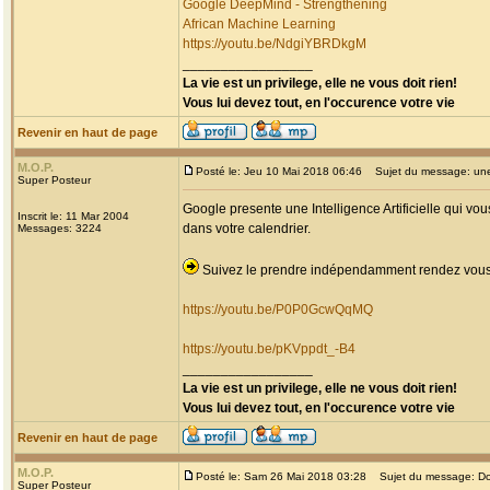
Google DeepMind - Strengthening
African Machine Learning
https://youtu.be/NdgiYBRDkgM
_________________
La vie est un privilege, elle ne vous doit rien!
Vous lui devez tout, en l'occurence votre vie
Revenir en haut de page
M.O.P.
Posté le: Jeu 10 Mai 2018 06:46
Sujet du message: une 
Super Posteur
Google presente une Intelligence Artificielle qui v
Inscrit le: 11 Mar 2004
dans votre calendrier.
Messages: 3224
Suivez le prendre indépendamment rendez vous c
https://youtu.be/P0P0GcwQqMQ
https://youtu.be/pKVppdt_-B4
_________________
La vie est un privilege, elle ne vous doit rien!
Vous lui devez tout, en l'occurence votre vie
Revenir en haut de page
M.O.P.
Posté le: Sam 26 Mai 2018 03:28
Sujet du message: Do
Super Posteur