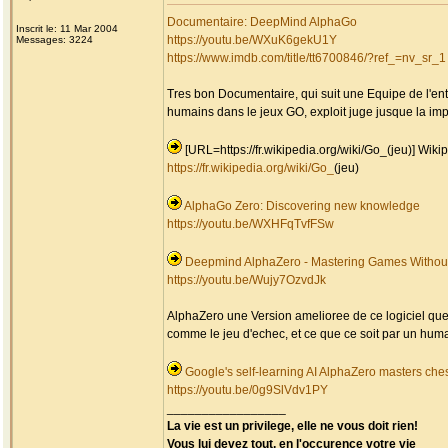
Documentaire: DeepMind AlphaGo
Inscrit le: 11 Mar 2004
https://youtu.be/WXuK6gekU1Y
Messages: 3224
https://www.imdb.com/title/tt6700846/?ref_=nv_sr_1
Tres bon Documentaire, qui suit une Equipe de l'entr
humains dans le jeux GO, exploit juge jusque la im
[URL=https://fr.wikipedia.org/wiki/Go_(jeu)] Wikipe
https://fr.wikipedia.org/wiki/Go_
(jeu)
AlphaGo Zero: Discovering new knowledge
https://youtu.be/WXHFqTvfFSw
Deepmind AlphaZero - Mastering Games Witho
https://youtu.be/Wujy7OzvdJk
AlphaZero une Version amelioree de ce logiciel qu
comme le jeu d'echec, et ce que ce soit par un humai
Google's self-learning AI AlphaZero masters che
https://youtu.be/0g9SlVdv1PY
_________________
La vie est un privilege, elle ne vous doit rien!
Vous lui devez tout, en l'occurence votre vie