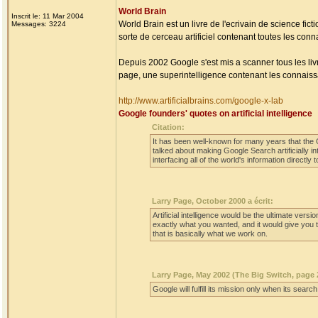
World Brain
Inscrit le: 11 Mar 2004
World Brain est un livre de l'ecrivain de science fic
Messages: 3224
sorte de cerceau artificiel contenant toutes les co
Depuis 2002 Google s'est mis a scanner tous les li
page, une superintelligence contenant les connaiss
http://www.artificialbrains.com/google-x-lab
Google founders' quotes on artificial intelligence
Citation:
It has been well-known for many years that the G
talked about making Google Search artificially in
interfacing all of the world's information directly 
Larry Page, October 2000 a écrit:
Artificial intelligence would be the ultimate ve
exactly what you wanted, and it would give you t
that is basically what we work on.
Larry Page, May 2002 (The Big Switch, page 2
Google will fulfill its mission only when its sear