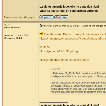
_________________
La vie est un privilege, elle ne vous doit rien!
Vous lui devez tout, en l'occurence votre vie
Revenir en haut de page
M.O.P.
Posté le: Sam 30 Mar 2019 05:10
Sujet du message: The
Super Posteur
The Thousand Brains Theory: A Framework for Un
Inscrit le: 11 Mar 2004
Messages: 3224
https://numenta.com/resources/videos/thousand-brain
youtube
https://youtu.be/5LFo36g4Lug
https://numenta.com/resources/videos/
Citation:
n February 21, 2019, Jeff Hawkins and Subutai
Intelligence and how it can be applied to AI to 
Recent advances in reverse engineering the neoc
complete models of observed objects through m
being observed. In this talk, Jeff and Subutai i
machine learning techniques to improve their ca
_________________
La vie est un privilege, elle ne vous doit rien!