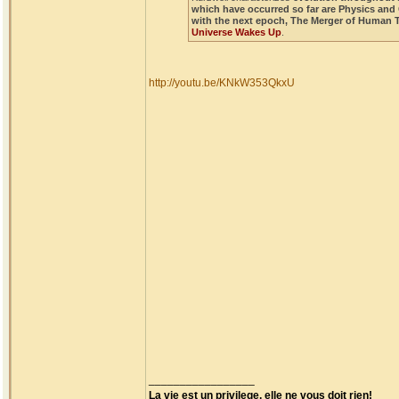
which have occurred so far are Physics and
with the next epoch, The Merger of Human 
Universe Wakes Up
.
http://youtu.be/KNkW353QkxU
_________________
La vie est un privilege, elle ne vous doit rien!