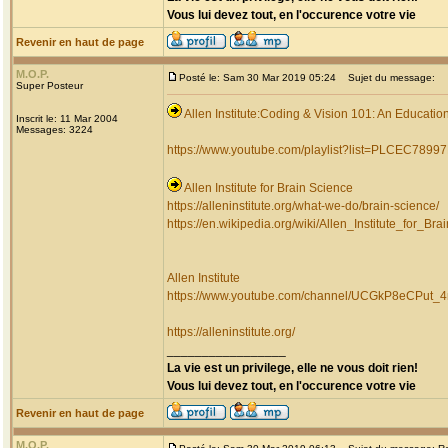
Vous lui devez tout, en l'occurence votre vie
Revenir en haut de page
M.O.P.
Posté le: Sam 30 Mar 2019 05:24
Sujet du message:
Super Posteur
Allen Institute:Coding & Vision 101: An Educatio
Inscrit le: 11 Mar 2004
Messages: 3224
https://www.youtube.com/playlist?list=PLCEC789
Allen Institute for Brain Science
https://alleninstitute.org/what-we-do/brain-science/
https://en.wikipedia.org/wiki/Allen_Institute_for_Br
Allen Institute
https://www.youtube.com/channel/UCGkP8eCPu
https://alleninstitute.org/
_________________
La vie est un privilege, elle ne vous doit rien!
Vous lui devez tout, en l'occurence votre vie
Revenir en haut de page
M.O.P.