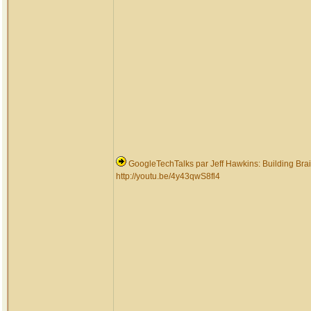
GoogleTechTalks par Jeff Hawkins: Building Bra
http://youtu.be/4y43qwS8fl4