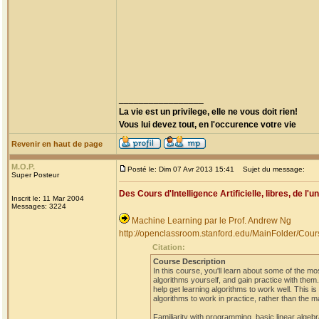
_________________
La vie est un privilege, elle ne vous doit rien!
Vous lui devez tout, en l'occurence votre vie
Revenir en haut de page
M.O.P.
Posté le: Dim 07 Avr 2013 15:41
Sujet du message:
Super Posteur
Des Cours d'Intelligence Artificielle, libres, de l'u
Inscrit le: 11 Mar 2004
Messages: 3224
Machine Learning par le Prof. Andrew Ng
http://openclassroom.stanford.edu/MainFolder/C
Citation:
Course Description
In this course, you'll learn about some of the m
algorithms yourself, and gain practice with them
help get learning algorithms to work well. This 
algorithms to work in practice, rather than the m
Familiarity with programming, basic linear algebr