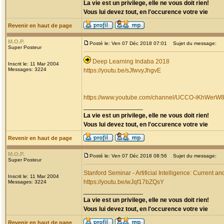
La vie est un privilege, elle ne vous doit rien!
Vous lui devez tout, en l'occurence votre vie
Revenir en haut de page
M.O.P.
Posté le: Ven 07 Déc 2018 07:01
Sujet du message:
Super Posteur
Deep Learning Indaba 2018
Inscrit le: 11 Mar 2004
Messages: 3224
https://youtu.be/sJfwvyJhgvE
https://www.youtube.com/channel/UCCO-iKhW
_________________
La vie est un privilege, elle ne vous doit rien!
Vous lui devez tout, en l'occurence votre vie
Revenir en haut de page
M.O.P.
Posté le: Ven 07 Déc 2018 08:56
Sujet du message:
Super Posteur
Stanford Seminar - Artificial Intelligence: Current 
Inscrit le: 11 Mar 2004
https://youtu.be/wJqf17bZQsY
Messages: 3224
_________________
La vie est un privilege, elle ne vous doit rien!
Vous lui devez tout, en l'occurence votre vie
Revenir en haut de page