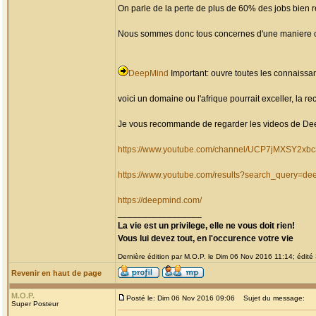
On parle de la perte de plus de 60% des jobs bien
Nous sommes donc tous concernes d'une maniere o
DeepMind
Important: ouvre toutes les connaissa
voici un domaine ou l'afrique pourrait exceller, la re
Je vous recommande de regarder les videos de Deepmi
https://www.youtube.com/channel/UCP7jMXSY2x
https://www.youtube.com/results?search_query=d
https://deepmind.com/
_________________
La vie est un privilege, elle ne vous doit rien!
Vous lui devez tout, en l'occurence votre vie
Dernière édition par M.O.P. le Dim 06 Nov 2016 11:14; édité 
Revenir en haut de page
M.O.P.
Posté le: Dim 06 Nov 2016 09:06
Sujet du message:
Super Posteur