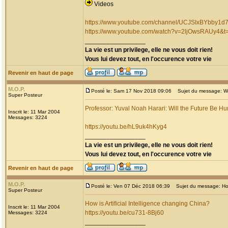
Videos
https://www.youtube.com/channel/UCJSIxBYbby1
https://www.youtube.com/watch?v=2ljOwsRAUy4&t
_________________
La vie est un privilege, elle ne vous doit rien!
Vous lui devez tout, en l'occurence votre vie
Revenir en haut de page
M.O.P.
Posté le: Sam 17 Nov 2018 09:06
Sujet du message: Wi
Super Posteur
Professor: Yuval Noah Harari: Will the Future Be 
Inscrit le: 11 Mar 2004
Messages: 3224
https://youtu.be/hL9uk4hKyg4
_________________
La vie est un privilege, elle ne vous doit rien!
Vous lui devez tout, en l'occurence votre vie
Revenir en haut de page
M.O.P.
Posté le: Ven 07 Déc 2018 06:39
Sujet du message: How i
Super Posteur
How is Artificial Intelligence changing China?
Inscrit le: 11 Mar 2004
https://youtu.be/cu731-8Bj60
Messages: 3224
_________________