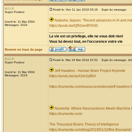
M.O.P.
Posté le: Ven 11 Jan 2019 03:16
Sujet du message:
Super Posteur
Natasha Jaques: "Recent advances in AI and mac
Inscrit le: 11 Mar 2004
Messages: 3224
https://youtu.be/QI5Gvn8FDG0
_________________
La vie est un privilege, elle ne vous doit rien!
Vous lui devez tout, en l'occurence votre vie
Revenir en haut de page
M.O.P.
Posté le: Mar 19 Mar 2019 22:52
Sujet du message: Jeff
Super Posteur
Jeff Hawkins - Human Brain Project Keynote
Inscrit le: 11 Mar 2004
Messages: 3224
https://youtu.be/upXsle3yB6A
https://numenta.com/resources/videos/jeff-hawkins-
Numenta: Where Neuroscience Meets Machine I
https://numenta.com/
The Thousand Brains Theory of Intelligence
https://numenta.com/blog/2019/01/16/the-thousand-b