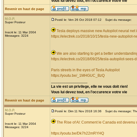
Vous lui devez tout, en l'occurence votre vie
Revenir en haut de page
M.O.P.
Posté le: Ven 26 Oct 2018 07:12
Sujet du message:
Super Posteur
Tesla deploys massive new Autopilot neural net i
Inscrit le: 11 Mar 2004
Messages: 3224
https://electrek.co/2018/10/15/tesla-new-autopilot-n
We are also starting to get a better understandin
https://electrek.co/2018/09/25/tesla-autopilot-sees-d
Paris streets in the eyes of Tesla Autopilot
https://youtu.be/_1MHGUC_BzQ
_________________
La vie est un privilege, elle ne vous doit rien!
Vous lui devez tout, en l'occurence votre vie
Revenir en haut de page
M.O.P.
Posté le: Dim 11 Nov 2018 16:36
Sujet du message: The 
Super Posteur
The Rise of AI: Comment le Canada est devenu un
Inscrit le: 11 Mar 2004
Messages: 3224
https://youtu.be/Dk7h22mRYHQ