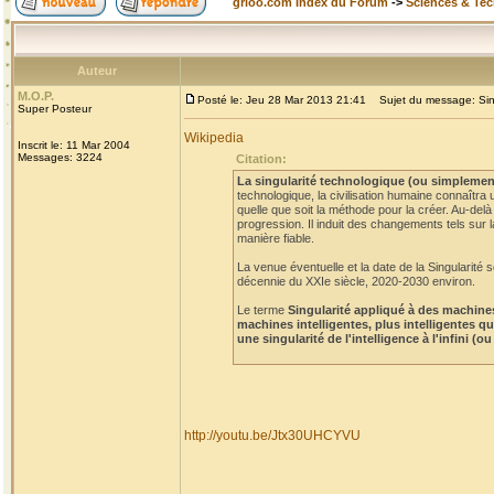
grioo.com Index du Forum
->
Sciences & Te
Auteur
M.O.P.
Posté le: Jeu 28 Mar 2013 21:41
Sujet du message: Singu
Super Posteur
Wikipedia
Inscrit le: 11 Mar 2004
Messages: 3224
Citation:
La singularité technologique (ou simplement
technologique, la civilisation humaine connaîtra u
quelle que soit la méthode pour la créer. Au-delà
progression. Il induit des changements tels sur l
manière fiable.
La venue éventuelle et la date de la Singularité 
décennie du XXIe siècle, 2020-2030 environ.
Le terme
Singularité appliqué à des machines
machines intelligentes, plus intelligentes q
une singularité de l'intelligence à l'infini 
http://youtu.be/Jtx30UHCYVU