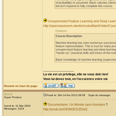
of probability) is assumed. Basic calculus (deriv
but isn't required to fully complete this course.
Unsupervised Feature Learning and Deep Learni
http://openclassroom.stanford.edu/MainFolder/Cou
Citation:
Course Description
Machine learning has seen numerous successes, 
feature representation. This is true for many pro
unsupervised feature learning and deep learning, 
"hands-on," practical skills and tricks-of-the-tr
Basic knowledge of machine learning (supervised
_________________
La vie est un privilege, elle ne vous doit rien!
Vous lui devez tout, en l'occurence votre vie
Revenir en haut de page
M.O.P.
Posté le: Dim 14 Avr 2013 08:08
Sujet du message:
Super Posteur
Documentaire: Un Monde sans Humains
?
Inscrit le: 11 Mar 2004
Messages: 3224
http://youtu.be/OEWOESrZDwQ