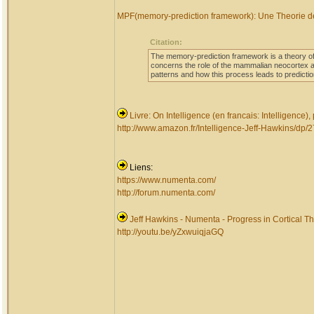
MPF(memory-prediction framework): Une Theorie de 
Citation:
The memory-prediction framework is a theory of 
concerns the role of the mammalian neocortex a
patterns and how this process leads to prediction
Livre: On Intelligence (en francais: Intelligence),
http://www.amazon.fr/Intelligence-Jeff-Hawkins
Liens:
https://www.numenta.com/
http://forum.numenta.com/
Jeff Hawkins - Numenta - Progress in Cortical Th
http://youtu.be/yZxwuiqjaGQ