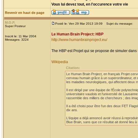
Vous lui devez tout, en l'occurence votre vie
Revenir en haut de page
M.O.P.
Posté le: Ven 29 Mar 2013 19:09
Sujet du message:
Super Posteur
Le Human Brain Project: HBP
Inscrit le: 11 Mar 2004
http://www.humanbrainproject.eu/
Messages: 3224
The HBP est Projet qui se propose de simuler dans u
Wikipedia
Citation:
Le Human Brain Project, en français Projet cerve
cerveau humain grâce à un superordinateur, et d
les maladies neurologiques, qui affectent deux m
Il est dirigé par une équipe de l'École polytechn
universitaire vaudois et l'université de Lausann
rassemble des milliers de chercheurs ; des imag
Il a été choisi pour être l'un des deux FET Flag
dix ans.
L'équipe a déjà annoncé avoir réussi à reproduir
Blue Brain, sans que ce résultat ait donné lieu 