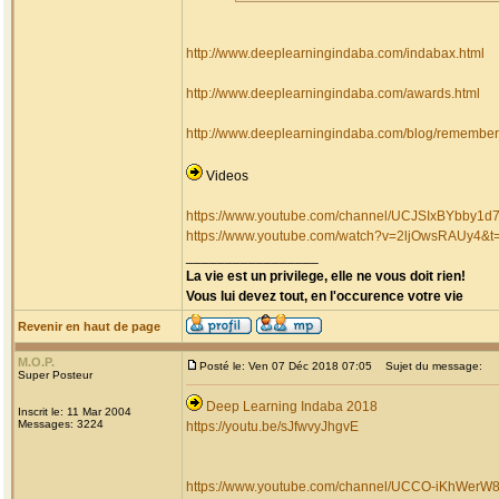
http://www.deeplearningindaba.com/indabax.html
http://www.deeplearningindaba.com/awards.html
http://www.deeplearningindaba.com/blog/rememberi
Videos
https://www.youtube.com/channel/UCJSIxBYbby1
https://www.youtube.com/watch?v=2ljOwsRAUy4&t
_________________
La vie est un privilege, elle ne vous doit rien!
Vous lui devez tout, en l'occurence votre vie
Revenir en haut de page
M.O.P.
Posté le: Ven 07 Déc 2018 07:05
Sujet du message:
Super Posteur
Deep Learning Indaba 2018
Inscrit le: 11 Mar 2004
Messages: 3224
https://youtu.be/sJfwvyJhgvE
https://www.youtube.com/channel/UCCO-iKhW