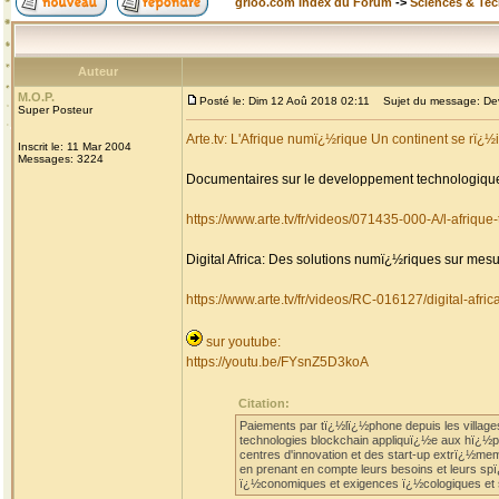
grioo.com Index du Forum
->
Sciences & Te
Auteur
M.O.P.
Posté le: Dim 12 Aoû 2018 02:11
Sujet du message: Deve
Super Posteur
Arte.tv: L'Afrique numï¿½rique Un continent se rï¿½
Inscrit le: 11 Mar 2004
Messages: 3224
Documentaires sur le developpement technologique
https://www.arte.tv/fr/videos/071435-000-A/l-afriqu
Digital Africa: Des solutions numï¿½riques sur mesu
https://www.arte.tv/fr/videos/RC-016127/digital-africa
sur youtube:
https://youtu.be/FYsnZ5D3koA
Citation:
Paiements par tï¿½lï¿½phone depuis les villages 
technologies blockchain appliquï¿½e aux hï¿½p
centres d'innovation et des start-up extrï¿½me
en prenant en compte leurs besoins et leurs spï¿
ï¿½conomiques et exigences ï¿½cologiques et so