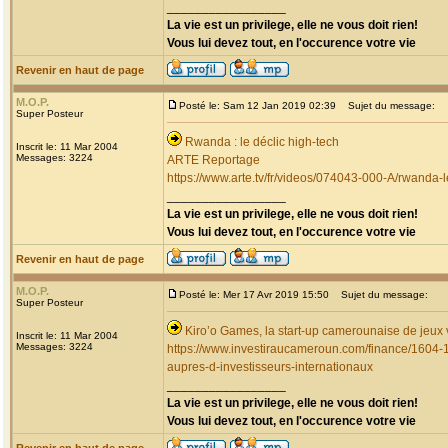
_________________
La vie est un privilege, elle ne vous doit rien!
Vous lui devez tout, en l'occurence votre vie
Revenir en haut de page
M.O.P.
Posté le: Sam 12 Jan 2019 02:39
Sujet du message:
Super Posteur
Rwanda : le déclic high-tech
Inscrit le: 11 Mar 2004
Messages: 3224
ARTE Reportage
https://www.arte.tv/fr/videos/074043-000-A/rwanda-l
_________________
La vie est un privilege, elle ne vous doit rien!
Vous lui devez tout, en l'occurence votre vie
Revenir en haut de page
M.O.P.
Posté le: Mer 17 Avr 2019 15:50
Sujet du message:
Super Posteur
Kiro’o Games, la start-up camerounaise de jeux 
Inscrit le: 11 Mar 2004
Messages: 3224
https://www.investiraucameroun.com/finance/1604-1
aupres-d-investisseurs-internationaux
_________________
La vie est un privilege, elle ne vous doit rien!
Vous lui devez tout, en l'occurence votre vie