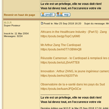
La vie est un privilege, elle ne vous doit rien!
Vous lui devez tout, en l'occurence votre vie
Revenir en haut de page
M.O.P.
Posté le: Mar 25 Sep 2018 16:20
Sujet du message: Mr 
Super Posteur
Africans in the Healthcare Industry - [Part 5] - Zang
Inscrit le: 11 Mar 2004
https://youtu.be/gpTopCry6M0
Messages: 3224
Mr Arthur Zang The Cardiopad
https://youtu.be/m0T7r3BWvQ8
Réussite Cameroun - le Cardiopad à remplacé les
https://youtu.be/szLj5mATTE8
Innovation : Arthur ZANG, le jeune ingénieur camer
https://youtu.be/mzXijl20TVo
Observatoire de la e-santé dans les pays du Sud
https://youtu.be/IuamJFQvGCw
_________________
La vie est un privilege, elle ne vous doit rien!
Vous lui devez tout, en l'occurence votre vie
Dernière édition par M.O.P. le Mar 25 Sep 2018 17:24; édité 