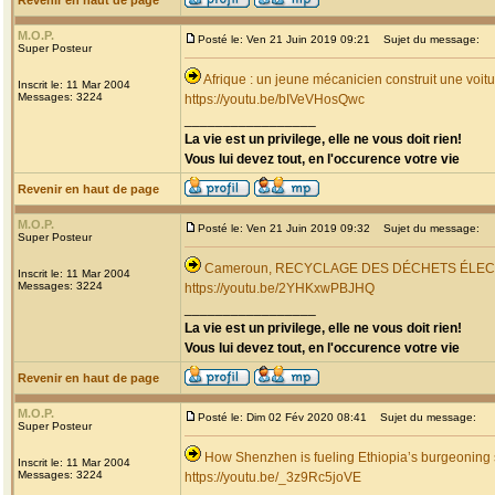
Revenir en haut de page
M.O.P.
Posté le: Ven 21 Juin 2019 09:21
Sujet du message:
Super Posteur
Afrique : un jeune mécanicien construit une voi
Inscrit le: 11 Mar 2004
Messages: 3224
https://youtu.be/bIVeVHosQwc
_________________
La vie est un privilege, elle ne vous doit rien!
Vous lui devez tout, en l'occurence votre vie
Revenir en haut de page
M.O.P.
Posté le: Ven 21 Juin 2019 09:32
Sujet du message:
Super Posteur
Cameroun, RECYCLAGE DES DÉCHETS ÉLE
Inscrit le: 11 Mar 2004
Messages: 3224
https://youtu.be/2YHKxwPBJHQ
_________________
La vie est un privilege, elle ne vous doit rien!
Vous lui devez tout, en l'occurence votre vie
Revenir en haut de page
M.O.P.
Posté le: Dim 02 Fév 2020 08:41
Sujet du message:
Super Posteur
How Shenzhen is fueling Ethiopia’s burgeoning 
Inscrit le: 11 Mar 2004
Messages: 3224
https://youtu.be/_3z9Rc5joVE