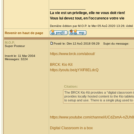
_________________
La vie est un privilege, elle ne vous doit rien!
Vous lui devez tout, en l'occurence votre vie
Dernière édition par M.O.P. le Mer 05 Aoû 2020 13:26; édité 
Revenir en haut de page
M.O.P.
Posté le: Dim 12 Aoû 2018 09:29
Sujet du message:
Super Posteur
https://www.brck.com/about/
Inscrit le: 11 Mar 2004
Messages: 3224
BRCK: Kio Kit
https://youtu.be/gYXIF8ELdcQ
Citation:
The BRCK Kio Kit provides a “digital classroom i
provides locally hosted content to the Kio tablets
to setup and use. There is a single plug used t
https://www.youtube.com/channel/UCdZsmA-nZUh
Digital Classroom in a box
_________________