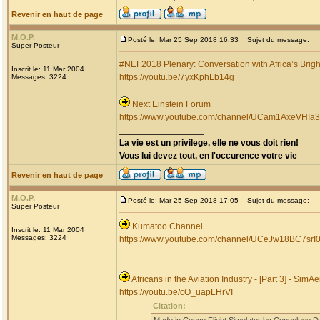
Revenir en haut de page
M.O.P.
Posté le: Mar 25 Sep 2018 16:33
Sujet du message:
Super Posteur
#NEF2018 Plenary: Conversation with Africa’s Brigh
Inscrit le: 11 Mar 2004
https://youtu.be/7yxKphLb14g
Messages: 3224
Next Einstein Forum
https://www.youtube.com/channel/UCam1AxeVHI
_________________
La vie est un privilege, elle ne vous doit rien!
Vous lui devez tout, en l'occurence votre vie
Revenir en haut de page
M.O.P.
Posté le: Mar 25 Sep 2018 17:05
Sujet du message:
Super Posteur
Kumatoo Channel
Inscrit le: 11 Mar 2004
Messages: 3224
https://www.youtube.com/channel/UCeJw18BC7srI
Africans in the Aviation Industry - [Part 3] - SimAe
https://youtu.be/cO_uapLHrVI
Citation: