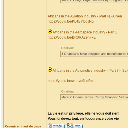
Made in Congo Flight Simulator by Congolese Dan
Africans in the Aviation Industry - [Part 4] - Ajiyen
https://youtu.be/KL4BYIcdJNg
Africans in the Aerospace Industry - Part 1
https://youtu.be/BR0RA29nFkE
Citation:
3 Ghanaians have designed and manufactured Gha
Africans in the Automotive Industry - [Part 7] - Saf
https://youtu.be/wabvo9LoRcI
Citation:
Made in Ghana Electric Car by Ghanaian Self-t
_________________
La vie est un privilege, elle ne vous doit rien!
Vous lui devez tout, en l'occurence votre vie
Revenir en haut de page