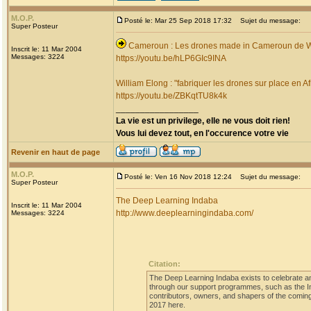
M.O.P.
Posté le: Mar 25 Sep 2018 17:32
Sujet du message:
Super Posteur
Cameroun : Les drones made in Cameroun de Wi
Inscrit le: 11 Mar 2004
Messages: 3224
https://youtu.be/hLP6GIc9INA
William Elong : "fabriquer les drones sur place en Af
https://youtu.be/ZBKqtTU8k4k
_________________
La vie est un privilege, elle ne vous doit rien!
Vous lui devez tout, en l'occurence votre vie
Revenir en haut de page
M.O.P.
Posté le: Ven 16 Nov 2018 12:24
Sujet du message:
Super Posteur
The Deep Learning Indaba
Inscrit le: 11 Mar 2004
http://www.deeplearningindaba.com/
Messages: 3224
Citation:
The Deep Learning Indaba exists to celebrate and
through our support programmes, such as the I
contributors, owners, and shapers of the coming 
2017 here.