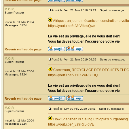
Revenir en haut de page
M.O.P.
Posté le: Ven 21 Juin 2019 09:21
Sujet du message:
Super Posteur
Afrique : un jeune mécanicien construit une voi
Inscrit le: 11 Mar 2004
Messages: 3224
https://youtu.be/bIVeVHosQwc
_________________
La vie est un privilege, elle ne vous doit rien!
Vous lui devez tout, en l'occurence votre vie
Revenir en haut de page
M.O.P.
Posté le: Ven 21 Juin 2019 09:32
Sujet du message:
Super Posteur
Cameroun, RECYCLAGE DES DÉCHETS ÉLE
Inscrit le: 11 Mar 2004
Messages: 3224
https://youtu.be/2YHKxwPBJHQ
_________________
La vie est un privilege, elle ne vous doit rien!
Vous lui devez tout, en l'occurence votre vie
Revenir en haut de page
M.O.P.
Posté le: Dim 02 Fév 2020 08:41
Sujet du message:
Super Posteur
How Shenzhen is fueling Ethiopia’s burgeoning 
Inscrit le: 11 Mar 2004
Messages: 3224
https://youtu.be/_3z9Rc5joVE