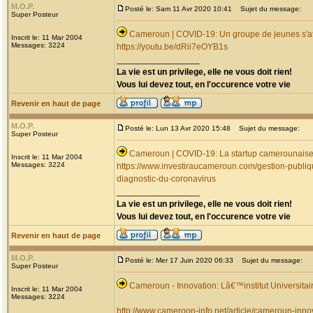
M.O.P.
Posté le: Sam 11 Avr 2020 10:41
Sujet du message:
Super Posteur
Cameroun | COVID-19: Un groupe de jeunes s'att
Inscrit le: 11 Mar 2004
Messages: 3224
https://youtu.be/dRii7eOYB1s
_________________
La vie est un privilege, elle ne vous doit rien!
Vous lui devez tout, en l'occurence votre vie
Revenir en haut de page
M.O.P.
Posté le: Lun 13 Avr 2020 15:48
Sujet du message:
Super Posteur
Cameroun | COVID-19: La startup camerounaise
Inscrit le: 11 Mar 2004
Messages: 3224
https://www.investiraucameroun.com/gestion-publi
diagnostic-du-coronavirus
_________________
La vie est un privilege, elle ne vous doit rien!
Vous lui devez tout, en l'occurence votre vie
Revenir en haut de page
M.O.P.
Posté le: Mer 17 Juin 2020 06:33
Sujet du message:
Super Posteur
Cameroun - Innovation: Lâ€™institut Universit
Inscrit le: 11 Mar 2004
Messages: 3224
http://www.cameroon-info.net/article/cameroun-innov