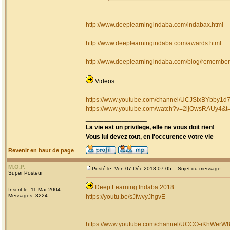
http://www.deeplearningindaba.com/indabax.html
http://www.deeplearningindaba.com/awards.html
http://www.deeplearningindaba.com/blog/rememberi
Videos
https://www.youtube.com/channel/UCJSIxBYbby1
https://www.youtube.com/watch?v=2ljOwsRAUy4&t
_________________
La vie est un privilege, elle ne vous doit rien!
Vous lui devez tout, en l'occurence votre vie
Revenir en haut de page
M.O.P.
Posté le: Ven 07 Déc 2018 07:05
Sujet du message:
Super Posteur
Deep Learning Indaba 2018
Inscrit le: 11 Mar 2004
Messages: 3224
https://youtu.be/sJfwvyJhgvE
https://www.youtube.com/channel/UCCO-iKhW