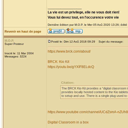
_________________
La vie est un privilege, elle ne vous doit rien!
Vous lui devez tout, en l'occurence votre vie
Dernière édition par M.O.P. le Mer 05 Aoû 2020 13:26; édité 
Revenir en haut de page
M.O.P.
Posté le: Dim 12 Aoû 2018 09:29
Sujet du message:
Super Posteur
https://www.brck.com/about/
Inscrit le: 11 Mar 2004
Messages: 3224
BRCK: Kio Kit
https://youtu.be/gYXIF8ELdcQ
Citation:
The BRCK Kio Kit provides a “digital classroom i
provides locally hosted content to the Kio tablets
to setup and use. There is a single plug used t
https://www.youtube.com/channel/UCdZsmA-nZUh
Digital Classroom in a box
_________________