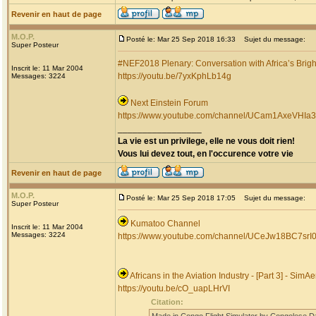
Revenir en haut de page
M.O.P.
Posté le: Mar 25 Sep 2018 16:33
Sujet du message:
Super Posteur
#NEF2018 Plenary: Conversation with Africa’s Brigh
Inscrit le: 11 Mar 2004
https://youtu.be/7yxKphLb14g
Messages: 3224
Next Einstein Forum
https://www.youtube.com/channel/UCam1AxeVHI
_________________
La vie est un privilege, elle ne vous doit rien!
Vous lui devez tout, en l'occurence votre vie
Revenir en haut de page
M.O.P.
Posté le: Mar 25 Sep 2018 17:05
Sujet du message:
Super Posteur
Kumatoo Channel
Inscrit le: 11 Mar 2004
Messages: 3224
https://www.youtube.com/channel/UCeJw18BC7srI
Africans in the Aviation Industry - [Part 3] - SimAe
https://youtu.be/cO_uapLHrVI
Citation: