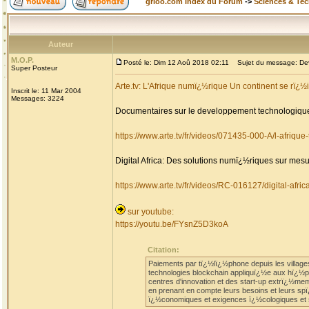
grioo.com Index du Forum
->
Sciences & Te
Auteur
M.O.P.
Posté le: Dim 12 Aoû 2018 02:11
Sujet du message: Deve
Super Posteur
Arte.tv: L'Afrique numï¿½rique Un continent se rï¿½
Inscrit le: 11 Mar 2004
Messages: 3224
Documentaires sur le developpement technologique
https://www.arte.tv/fr/videos/071435-000-A/l-afriqu
Digital Africa: Des solutions numï¿½riques sur mesu
https://www.arte.tv/fr/videos/RC-016127/digital-africa
sur youtube:
https://youtu.be/FYsnZ5D3koA
Citation:
Paiements par tï¿½lï¿½phone depuis les villages 
technologies blockchain appliquï¿½e aux hï¿½p
centres d'innovation et des start-up extrï¿½me
en prenant en compte leurs besoins et leurs spï¿
ï¿½conomiques et exigences ï¿½cologiques et so