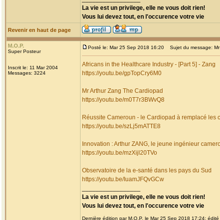
La vie est un privilege, elle ne vous doit rien!
Vous lui devez tout, en l'occurence votre vie
Revenir en haut de page
M.O.P.
Posté le: Mar 25 Sep 2018 16:20
Sujet du message: Mr 
Super Posteur
Africans in the Healthcare Industry - [Part 5] - Zang
Inscrit le: 11 Mar 2004
https://youtu.be/gpTopCry6M0
Messages: 3224
Mr Arthur Zang The Cardiopad
https://youtu.be/m0T7r3BWvQ8
Réussite Cameroun - le Cardiopad à remplacé les
https://youtu.be/szLj5mATTE8
Innovation : Arthur ZANG, le jeune ingénieur camer
https://youtu.be/mzXijl20TVo
Observatoire de la e-santé dans les pays du Sud
https://youtu.be/IuamJFQvGCw
_________________
La vie est un privilege, elle ne vous doit rien!
Vous lui devez tout, en l'occurence votre vie
Dernière édition par M.O.P. le Mar 25 Sep 2018 17:24; édité 