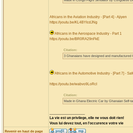
Made in Congo Flight Simulator by Congolese Dan
Africans in the Aviation Industry - [Part 4] - Ajiyen
https://youtu.be/KL4BYIcdJNg
Africans in the Aerospace Industry - Part 1
https://youtu.be/BR0RA29nFkE
Citation:
3 Ghanaians have designed and manufactured Gha
Africans in the Automotive Industry - [Part 7] - Saf
https://youtu.be/wabvo9LoRcI
Citation:
Made in Ghana Electric Car by Ghanaian Self-t
_________________
La vie est un privilege, elle ne vous doit rien!
Vous lui devez tout, en l'occurence votre vie
Revenir en haut de page