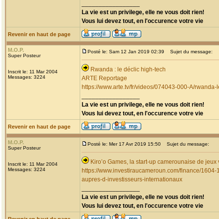
_________________
La vie est un privilege, elle ne vous doit rien!
Vous lui devez tout, en l'occurence votre vie
Revenir en haut de page
M.O.P.
Posté le: Sam 12 Jan 2019 02:39
Sujet du message:
Super Posteur
Rwanda : le déclic high-tech
Inscrit le: 11 Mar 2004
Messages: 3224
ARTE Reportage
https://www.arte.tv/fr/videos/074043-000-A/rwanda-l
_________________
La vie est un privilege, elle ne vous doit rien!
Vous lui devez tout, en l'occurence votre vie
Revenir en haut de page
M.O.P.
Posté le: Mer 17 Avr 2019 15:50
Sujet du message:
Super Posteur
Kiro’o Games, la start-up camerounaise de jeux 
Inscrit le: 11 Mar 2004
Messages: 3224
https://www.investiraucameroun.com/finance/1604-1
aupres-d-investisseurs-internationaux
_________________
La vie est un privilege, elle ne vous doit rien!
Vous lui devez tout, en l'occurence votre vie