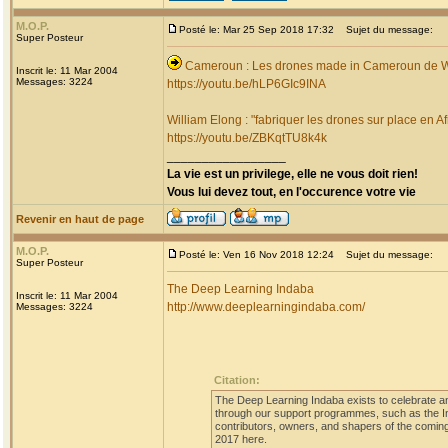
M.O.P.
Posté le: Mar 25 Sep 2018 17:32
Sujet du message:
Super Posteur
Cameroun : Les drones made in Cameroun de Wi
Inscrit le: 11 Mar 2004
Messages: 3224
https://youtu.be/hLP6GIc9INA
William Elong : "fabriquer les drones sur place en Af
https://youtu.be/ZBKqtTU8k4k
_________________
La vie est un privilege, elle ne vous doit rien!
Vous lui devez tout, en l'occurence votre vie
Revenir en haut de page
M.O.P.
Posté le: Ven 16 Nov 2018 12:24
Sujet du message:
Super Posteur
The Deep Learning Indaba
Inscrit le: 11 Mar 2004
http://www.deeplearningindaba.com/
Messages: 3224
Citation:
The Deep Learning Indaba exists to celebrate and
through our support programmes, such as the I
contributors, owners, and shapers of the coming 
2017 here.