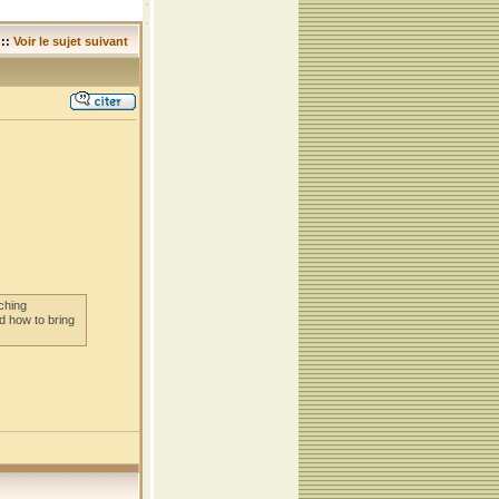
::
Voir le sujet suivant
ching
d how to bring