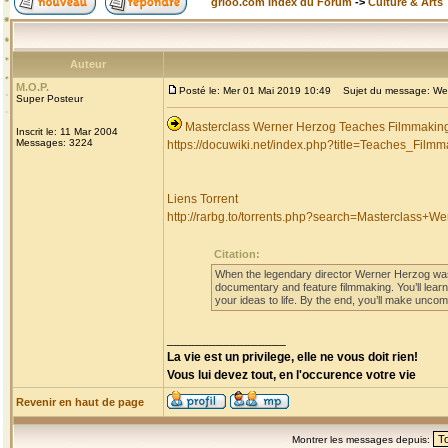
grioo.com Index du Forum
->
Culture & Arts
Auteur
M.O.P.
Posté le: Mer 01 Mai 2019 10:49
Sujet du message: Wern
Super Posteur
Masterclass Werner Herzog Teaches Filmmakin
Inscrit le: 11 Mar 2004
Messages: 3224
https://docuwiki.net/index.php?title=Teaches_Filmm
Liens Torrent
http://rarbg.to/torrents.php?search=Masterclass
Citation:
When the legendary director Werner Herzog was 
documentary and feature filmmaking. You’ll learn
your ideas to life. By the end, you’ll make uncom
_________________
La vie est un privilege, elle ne vous doit rien!
Vous lui devez tout, en l'occurence votre vie
Revenir en haut de page
Montrer les messages depuis: