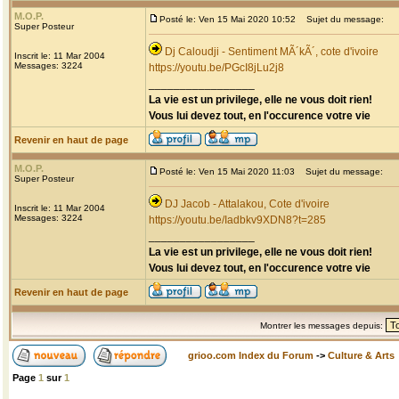
M.O.P.
Posté le: Ven 15 Mai 2020 10:52
Sujet du message:
Super Posteur
Dj Caloudji - Sentiment MÃ´kÃ´, cote d'ivoire
Inscrit le: 11 Mar 2004
Messages: 3224
https://youtu.be/PGcI8jLu2j8
_________________
La vie est un privilege, elle ne vous doit rien!
Vous lui devez tout, en l'occurence votre vie
Revenir en haut de page
M.O.P.
Posté le: Ven 15 Mai 2020 11:03
Sujet du message:
Super Posteur
DJ Jacob - Attalakou, Cote d'ivoire
Inscrit le: 11 Mar 2004
Messages: 3224
https://youtu.be/Iadbkv9XDN8?t=285
_________________
La vie est un privilege, elle ne vous doit rien!
Vous lui devez tout, en l'occurence votre vie
Revenir en haut de page
Montrer les messages depuis:
grioo.com Index du Forum
->
Culture & Arts
Page
1
sur
1