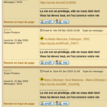
Messages: 3224
https://youtu.be/caK11rIN9j4
_________________
La vie est un privilege, elle ne vous doit rien!
Vous lui devez tout, en l'occurence votre vie
Revenir en haut de page
M.O.P.
Posté le: Ven 06 Déc 2019 13:58
Sujet du message:
Super Posteur
Ya Mado Mascara, Fabregas , RDC
Inscrit le: 11 Mar 2004
Messages: 3224
https://youtu.be/6PndU_FAtYY
_________________
La vie est un privilege, elle ne vous doit rien!
Vous lui devez tout, en l'occurence votre vie
Revenir en haut de page
M.O.P.
Posté le: Sam 04 Jan 2020 11:46
Sujet du message:
Super Posteur
Manu Dibango: Soul Makossa - Manu Dibango (f
Inscrit le: 11 Mar 2004
Messages: 3224
https://youtu.be/aWK_Josc0Og
_________________
La vie est un privilege, elle ne vous doit rien!
Vous lui devez tout, en l'occurence votre vie
Revenir en haut de page