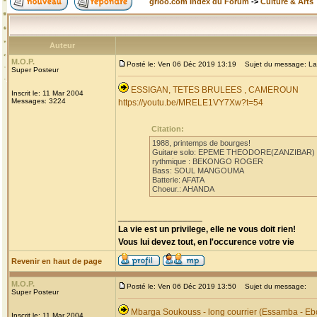
grioo.com Index du Forum
->
Culture & Arts
Auteur
M.O.P.
Posté le: Ven 06 Déc 2019 13:19
Sujet du message: La
Super Posteur
ESSIGAN, TETES BRULEES , CAMEROUN
Inscrit le: 11 Mar 2004
Messages: 3224
https://youtu.be/MRELE1VY7Xw?t=54
Citation:
1988, printemps de bourges!
Guitare solo: EPEME THEODORE(ZANZIBAR)
rythmique : BEKONGO ROGER
Bass: SOUL MANGOUMA
Batterie: AFATA
Choeur.: AHANDA
_________________
La vie est un privilege, elle ne vous doit rien!
Vous lui devez tout, en l'occurence votre vie
Revenir en haut de page
M.O.P.
Posté le: Ven 06 Déc 2019 13:50
Sujet du message:
Super Posteur
Mbarga Soukouss - long courrier (Essamba - Eb
Inscrit le: 11 Mar 2004