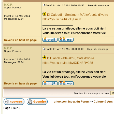
M.O.P.
Posté le: Ven 15 Mai 2020 10:52
Sujet du message:
Super Posteur
Dj Caloudji - Sentiment MÃ´kÃ´, cote d'ivoire
Inscrit le: 11 Mar 2004
Messages: 3224
https://youtu.be/PGcI8jLu2j8
_________________
La vie est un privilege, elle ne vous doit rien!
Vous lui devez tout, en l'occurence votre vie
Revenir en haut de page
M.O.P.
Posté le: Ven 15 Mai 2020 11:03
Sujet du message:
Super Posteur
DJ Jacob - Attalakou, Cote d'ivoire
Inscrit le: 11 Mar 2004
Messages: 3224
https://youtu.be/Iadbkv9XDN8?t=285
_________________
La vie est un privilege, elle ne vous doit rien!
Vous lui devez tout, en l'occurence votre vie
Revenir en haut de page
Montrer les messages depuis:
grioo.com Index du Forum
->
Culture & Arts
Page
1
sur
1