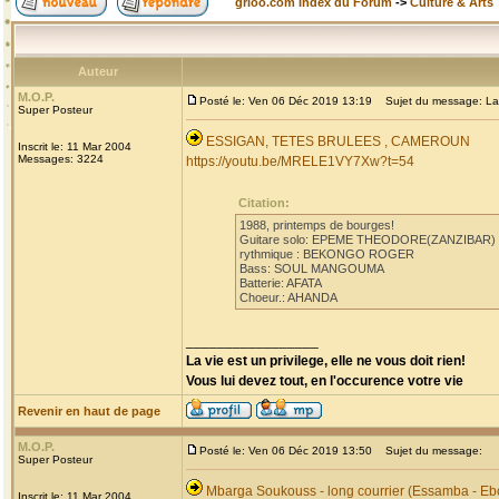
grioo.com Index du Forum
->
Culture & Arts
Auteur
M.O.P.
Posté le: Ven 06 Déc 2019 13:19
Sujet du message: La
Super Posteur
ESSIGAN, TETES BRULEES , CAMEROUN
Inscrit le: 11 Mar 2004
Messages: 3224
https://youtu.be/MRELE1VY7Xw?t=54
Citation:
1988, printemps de bourges!
Guitare solo: EPEME THEODORE(ZANZIBAR)
rythmique : BEKONGO ROGER
Bass: SOUL MANGOUMA
Batterie: AFATA
Choeur.: AHANDA
_________________
La vie est un privilege, elle ne vous doit rien!
Vous lui devez tout, en l'occurence votre vie
Revenir en haut de page
M.O.P.
Posté le: Ven 06 Déc 2019 13:50
Sujet du message:
Super Posteur
Mbarga Soukouss - long courrier (Essamba - Eb
Inscrit le: 11 Mar 2004