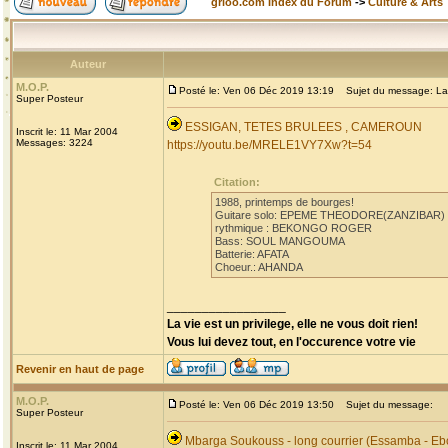
grioo.com Index du Forum
->
Culture & Arts
Auteur
M.O.P.
Posté le: Ven 06 Déc 2019 13:19
Sujet du message: La
Super Posteur
ESSIGAN, TETES BRULEES , CAMEROUN
Inscrit le: 11 Mar 2004
Messages: 3224
https://youtu.be/MRELE1VY7Xw?t=54
Citation:
1988, printemps de bourges!
Guitare solo: EPEME THEODORE(ZANZIBAR)
rythmique : BEKONGO ROGER
Bass: SOUL MANGOUMA
Batterie: AFATA
Choeur.: AHANDA
_________________
La vie est un privilege, elle ne vous doit rien!
Vous lui devez tout, en l'occurence votre vie
Revenir en haut de page
M.O.P.
Posté le: Ven 06 Déc 2019 13:50
Sujet du message:
Super Posteur
Mbarga Soukouss - long courrier (Essamba - Eb
Inscrit le: 11 Mar 2004