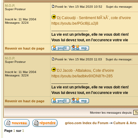
M.O.P.
Posté le: Ven 15 Mai 2020 10:52
Sujet du message:
Super Posteur
Dj Caloudji - Sentiment MÃ´kÃ´, cote d'ivoire
Inscrit le: 11 Mar 2004
Messages: 3224
https://youtu.be/PGcI8jLu2j8
_________________
La vie est un privilege, elle ne vous doit rien!
Vous lui devez tout, en l'occurence votre vie
Revenir en haut de page
M.O.P.
Posté le: Ven 15 Mai 2020 11:03
Sujet du message:
Super Posteur
DJ Jacob - Attalakou, Cote d'ivoire
Inscrit le: 11 Mar 2004
Messages: 3224
https://youtu.be/Iadbkv9XDN8?t=285
_________________
La vie est un privilege, elle ne vous doit rien!
Vous lui devez tout, en l'occurence votre vie
Revenir en haut de page
Montrer les messages depuis:
grioo.com Index du Forum
->
Culture & Arts
Page
1
sur
1