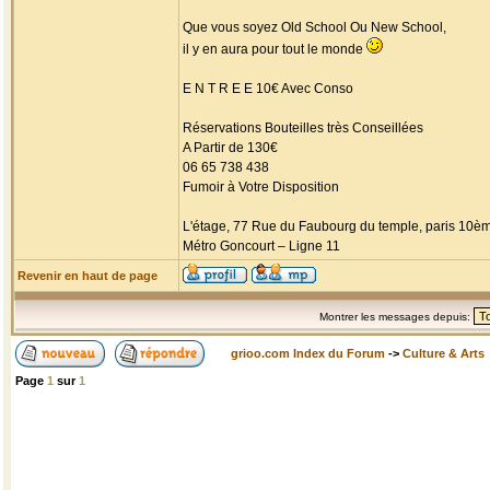
Que vous soyez Old School Ou New School,
il y en aura pour tout le monde
E N T R E E 10€ Avec Conso
Réservations Bouteilles très Conseillées
A Partir de 130€
06 65 738 438
Fumoir à Votre Disposition
L'étage, 77 Rue du Faubourg du temple, paris 10è
Métro Goncourt – Ligne 11
Revenir en haut de page
Montrer les messages depuis:
grioo.com Index du Forum
->
Culture & Arts
Page
1
sur
1