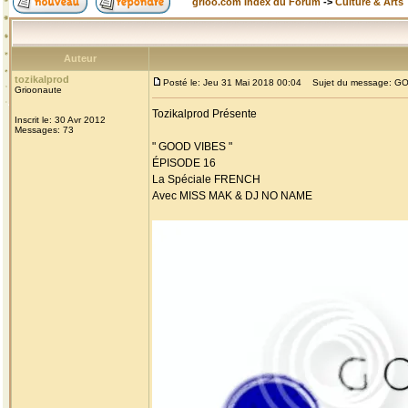
grioo.com Index du Forum
->
Culture & Arts
Auteur
tozikalprod
Posté le: Jeu 31 Mai 2018 00:04
Sujet du message: GOO
Grioonaute
Tozikalprod Présente
Inscrit le: 30 Avr 2012
Messages: 73
" GOOD VIBES "
ÉPISODE 16
La Spéciale FRENCH
Avec MISS MAK & DJ NO NAME