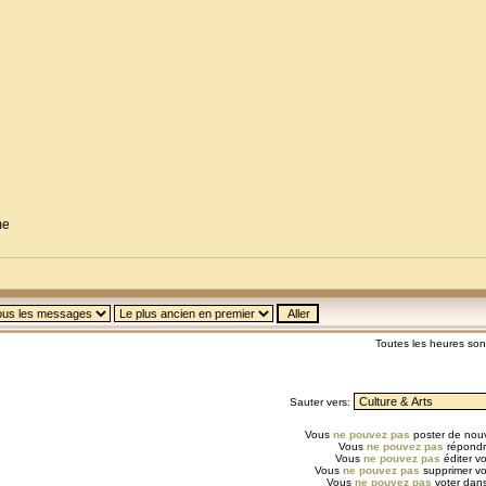
me
Toutes les heures so
Sauter vers:
Vous
ne pouvez pas
poster de nouv
Vous
ne pouvez pas
répondr
Vous
ne pouvez pas
éditer v
Vous
ne pouvez pas
supprimer v
Vous
ne pouvez pas
voter dans