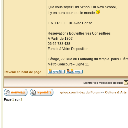
Que vous soyez Old School Ou New School,
il y en aura pour tout le monde
E N T R E E 10€ Avec Conso
Réservations Bouteilles très Conseillées
A Partir de 130€
06 65 738 438
Fumoir à Votre Disposition
L'étage, 77 Rue du Faubourg du temple, paris 10è
Métro Goncourt – Ligne 11
Revenir en haut de page
Montrer les messages depuis:
grioo.com Index du Forum
->
Culture & Arts
Page
1
sur
1