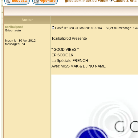
grioo.com Index du Forum
->
Culture & Arts
Auteur
tozikalprod
Posté le: Jeu 31 Mai 2018 00:04
Sujet du message: GOO
Grioonaute
Tozikalprod Présente
Inscrit le: 30 Avr 2012
Messages: 73
" GOOD VIBES "
ÉPISODE 16
La Spéciale FRENCH
Avec MISS MAK & DJ NO NAME