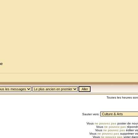
me
Toutes les heures so
Sauter vers:
Vous
ne pouvez pas
poster de nouv
Vous
ne pouvez pas
répondr
Vous
ne pouvez pas
éditer v
Vous
ne pouvez pas
supprimer v
Vous
ne pouvez pas
voter dans