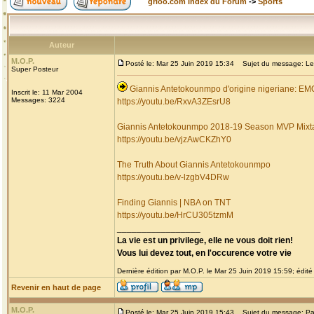
grioo.com Index du Forum
->
Sports
Auteur
M.O.P.
Posté le: Mar 25 Juin 2019 15:34
Sujet du message: Les 
Super Posteur
Giannis Antetokounmpo d'origine nigeriane: 
Inscrit le: 11 Mar 2004
Messages: 3224
https://youtu.be/RxvA3ZEsrU8
Giannis Antetokounmpo 2018-19 Season MVP Mixt
https://youtu.be/vjzAwCKZhY0
The Truth About Giannis Antetokounmpo
https://youtu.be/v-lzgbV4DRw
Finding Giannis | NBA on TNT
https://youtu.be/HrCU305tzmM
_________________
La vie est un privilege, elle ne vous doit rien!
Vous lui devez tout, en l'occurence votre vie
Dernière édition par M.O.P. le Mar 25 Juin 2019 15:59; édité 
Revenir en haut de page
M.O.P.
Posté le: Mar 25 Juin 2019 15:43
Sujet du message: Pa