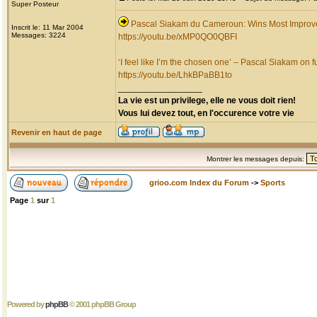
Super Posteur
Pascal Siakam du Cameroun: Wins Most Improv
Inscrit le: 11 Mar 2004
Messages: 3224
https://youtu.be/xMP0QO0QBFI
‘I feel like I’m the chosen one’ – Pascal Siakam on fu
https://youtu.be/LhkBPaBB1to
_________________
La vie est un privilege, elle ne vous doit rien!
Vous lui devez tout, en l'occurence votre vie
Revenir en haut de page
Montrer les messages depuis:
grioo.com Index du Forum
->
Sports
Page
1
sur
1
Powered by
phpBB
© 2001 phpBB Group