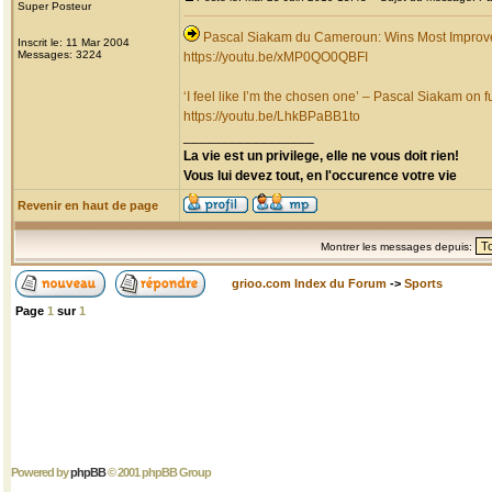
Super Posteur
Pascal Siakam du Cameroun: Wins Most Improv
Inscrit le: 11 Mar 2004
Messages: 3224
https://youtu.be/xMP0QO0QBFI
‘I feel like I’m the chosen one’ – Pascal Siakam on fu
https://youtu.be/LhkBPaBB1to
_________________
La vie est un privilege, elle ne vous doit rien!
Vous lui devez tout, en l'occurence votre vie
Revenir en haut de page
Montrer les messages depuis:
grioo.com Index du Forum
->
Sports
Page
1
sur
1
Powered by
phpBB
© 2001 phpBB Group