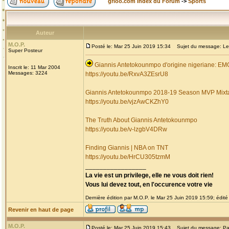
grioo.com Index du Forum
->
Sports
Auteur
M.O.P.
Posté le: Mar 25 Juin 2019 15:34
Sujet du message: Les 
Super Posteur
Giannis Antetokounmpo d'origine nigeriane: 
Inscrit le: 11 Mar 2004
Messages: 3224
https://youtu.be/RxvA3ZEsrU8
Giannis Antetokounmpo 2018-19 Season MVP Mixt
https://youtu.be/vjzAwCKZhY0
The Truth About Giannis Antetokounmpo
https://youtu.be/v-lzgbV4DRw
Finding Giannis | NBA on TNT
https://youtu.be/HrCU305tzmM
_________________
La vie est un privilege, elle ne vous doit rien!
Vous lui devez tout, en l'occurence votre vie
Dernière édition par M.O.P. le Mar 25 Juin 2019 15:59; édité 
Revenir en haut de page
M.O.P.
Posté le: Mar 25 Juin 2019 15:43
Sujet du message: Pa