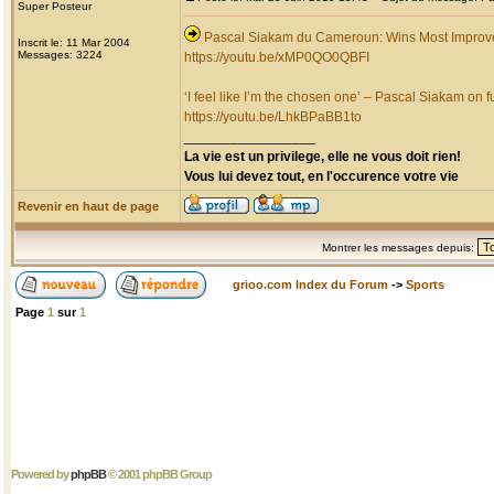
Super Posteur
Pascal Siakam du Cameroun: Wins Most Improv
Inscrit le: 11 Mar 2004
Messages: 3224
https://youtu.be/xMP0QO0QBFI
‘I feel like I’m the chosen one’ – Pascal Siakam on fu
https://youtu.be/LhkBPaBB1to
_________________
La vie est un privilege, elle ne vous doit rien!
Vous lui devez tout, en l'occurence votre vie
Revenir en haut de page
Montrer les messages depuis:
grioo.com Index du Forum
->
Sports
Page
1
sur
1
Powered by
phpBB
© 2001 phpBB Group