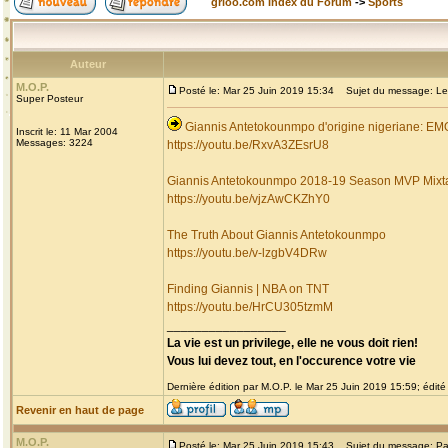
grioo.com Index du Forum
->
Sports
Auteur
M.O.P.
Posté le: Mar 25 Juin 2019 15:34
Sujet du message: Les 
Super Posteur
Giannis Antetokounmpo d'origine nigeriane: 
Inscrit le: 11 Mar 2004
Messages: 3224
https://youtu.be/RxvA3ZEsrU8
Giannis Antetokounmpo 2018-19 Season MVP Mixt
https://youtu.be/vjzAwCKZhY0
The Truth About Giannis Antetokounmpo
https://youtu.be/v-lzgbV4DRw
Finding Giannis | NBA on TNT
https://youtu.be/HrCU305tzmM
_________________
La vie est un privilege, elle ne vous doit rien!
Vous lui devez tout, en l'occurence votre vie
Dernière édition par M.O.P. le Mar 25 Juin 2019 15:59; édité 
Revenir en haut de page
M.O.P.
Posté le: Mar 25 Juin 2019 15:43
Sujet du message: Pa