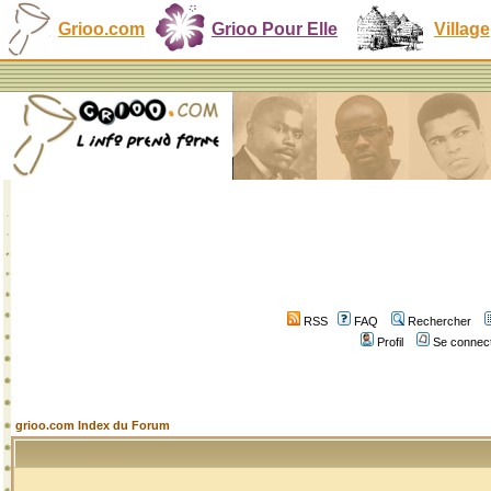
Grioo.com
Grioo Pour Elle
Village
RSS
FAQ
Rechercher
Profil
Se connect
grioo.com Index du Forum